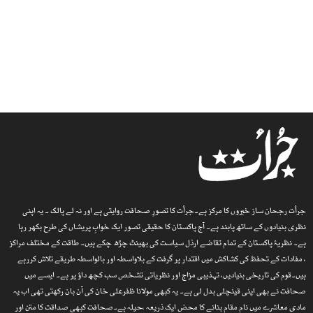
جرأت رجحان ساز خبروں کا مرکز ہے۔جرأت کا تصورِ صحافت روایتی ہے اور نہ لے پالک ۔ یہ اپنی
نظری بنیادوں کے ساتھ پابند ہے۔ آج پاکستان کا حقیقی تصور ایک خوابِ پریشاں کی طرح بکھر رہا
ہے۔ نظریۂ پاکستان کے تمام تقاضے ارذل سیاست کی بھینٹ چڑھ چکے ہیں۔ طاقت کے مختلف مراکز
، مفادات کے تحفظ کی کشاکش میں اقتدار پر گرفت کے بلاواسطہ اور بالواسطہ طریقے تلاش کررہے
ہیں۔قوم کی تاریخی بنیادیں، تہذیبی مزاج اور نظریاتی تشخص سب کچھ داؤ پر ہے۔ ایسے میں
صحافت نے بھی اپنی قینچلی بدل لی ہے۔ یہ کبھی مولانا ظفرعلی خان کی آن بان رکھتی تھی اب یہ
مادی معاشرے میں نام مقام بنانے کا محض ایک ذریعہ ،حیلہ ہے۔صحافت کبھی صداقت کا متن اور