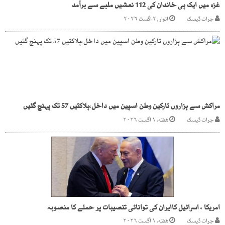
غزہ میں ایک ہی خاندان کی 112 نعشیں ملبے سے برآمد
جرات ڈیسک
اتوار, ۲ اگست ۲۰۲۶
مراکش سے ہزاروں تارکین وطن اسپین میں داخل،ہلاکتیں 57 تک پہنچ گئیں
جرات ڈیسک
هفته, ۱ اگست ۲۰۲۶
امریکا ، اسرائیل کاایران کی توانائی تنصیبات پر حملے کا منصوبہ
جرات ڈیسک
هفته, ۱ اگست ۲۰۲۶