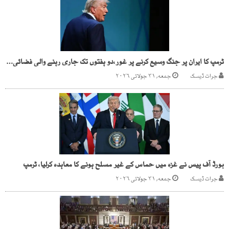
ٹرمپ کا ایران پر جنگ وسیع کرنے پر غور،دو ہفتوں تک جاری رہنے والی فضائی مہم کا امکان
جرات ڈیسک
جمعه, ۳۱ جولائی ۲۰۲۶
بورڈ آف پیس نے غزہ میں حماس کے غیر مسلح ہونے کا معاہدہ کرلیا، ٹرمپ
جرات ڈیسک
جمعه, ۳۱ جولائی ۲۰۲۶