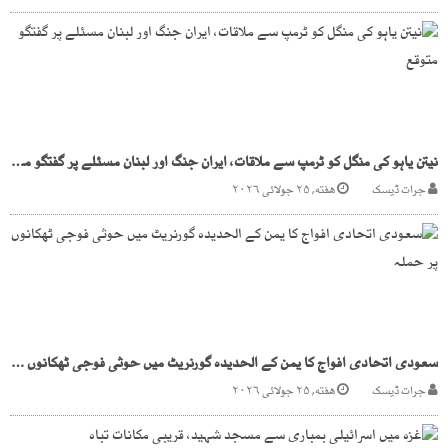
نیتن یاہو کی منگل کو ٹرمپ سے ملاقات، ایران جنگ اور لبنان مسئلے پر گفتگو متوقع
جرات ڈیسک
هفته, ۲۵ جولائی ۲۰۲۶
سعودی اتحادی افواج کا یمن کے الحدیدہ گورنریٹ میں حوثی فوجی ٹھکانوں پر حملہ
جرات ڈیسک
هفته, ۲۵ جولائی ۲۰۲۶