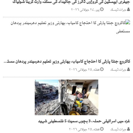
جیفری ایپسٹین کی کروڑوں ڈالرز کی جائیداد کی ممکنہ وارث کرینا شولیاک
جرات ڈیسک
پیر, ۲۷ جولائی ۲۰۲۶
کاکروچ جنتا پارٹی کا احتجاج کامیاب، بھارتی وزیرِ تعلیم دھرمیندر پردھان مستعفی
جرات ڈیسک
هفته, ۲۵ جولائی ۲۰۲۶
غزہ میں اسرائیلی حملہ، 3 بچوں سمیت 5 فلسطینی شہید
جرات ڈیسک
هفته, ۲۵ جولائی ۲۰۲۶