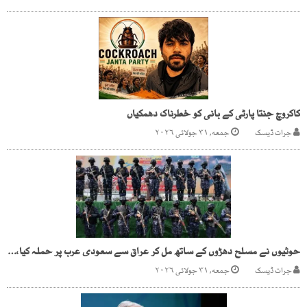
کاکروچ جنتا پارٹی کے بانی کو خطرناک دھمکیاں
جرات ڈیسک
جمعه, ۳۱ جولائی ۲۰۲۶
حوثیوں نے مسلح دھڑوں کے ساتھ مل کر عراق سے سعودی عرب پر حملہ کیا،برطانوی میڈیا
جرات ڈیسک
جمعه, ۳۱ جولائی ۲۰۲۶