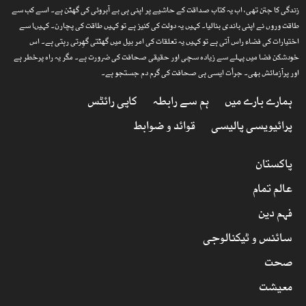
زندگی کا جتن تھی، اب یہ کتاب صداقت کے حاشیے پر اپنی ہی بے آبروئی کی گھٹن ہے۔ اسے کب سے
طاقت وروں نے اپنی باندی بنالیا۔ کہیں یہ دولت کی کنیز ہے تو کہیں طاقت کی پچارن۔ کہیںا سے
اختیارات کی فضاء راس آتی ہے تو کہیں یہ تعلقات کی امر بیل میں گھٹتی گھِرتی رہتی ہے۔ اس
خودشکن فضا میں پہلے سے زیادہ سچی اور حقیقی صحافت کی ضرورت ہے۔ مگر یہ راہ پرخطر ہے
اور پرآزمائش بھی۔ جرأت ایسی ہی صحافت کی گرم دم جستجو ہے۔
ہمارے بارے میں
ہم سے رابطہ
کاپی رائٹس
پرائیویسی پالیسی
قوائد و ضوابط
پاکستان
عالم تمام
فہم دین
سائنس و ٹیکنالوجی
صحت
معیشت