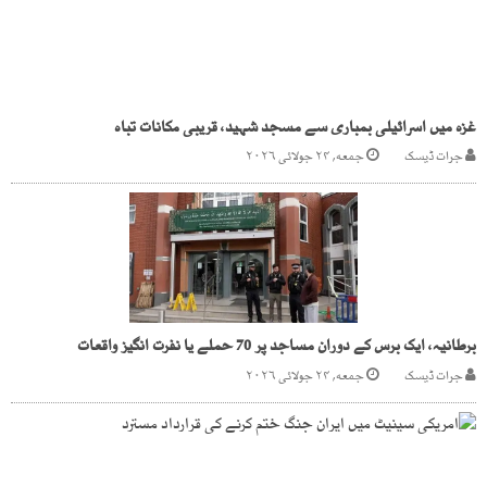
غزہ میں اسرائیلی بمباری سے مسجد شہید، قریبی مکانات تباہ
جرات ڈیسک
جمعه, ۲۴ جولائی ۲۰۲۶
برطانیہ، ایک برس کے دوران مساجد پر 70 حملے یا نفرت انگیز واقعات
جرات ڈیسک
جمعه, ۲۴ جولائی ۲۰۲۶