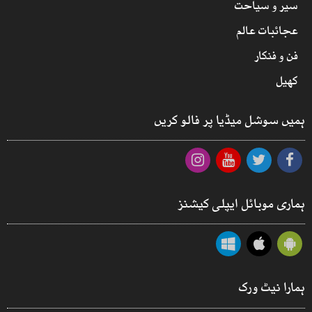
سیر و سیاحت
عجائبات عالم
فن و فنکار
کھیل
ہمیں سوشل میڈیا پر فالو کریں
ہماری موبائل ایپلی کیشنز
ہمارا نیٹ ورک