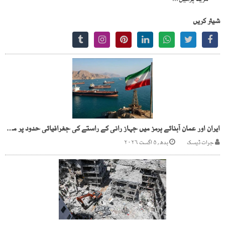
مزید پڑھیں...
شیئر کریں
ایران اور عمان آبنائے ہرمز میں جہاز رانی کے راستے کی جغرافیائی حدود پر متفق
جرات ڈیسک
بدھ, ۵ اگست ۲۰۲۶