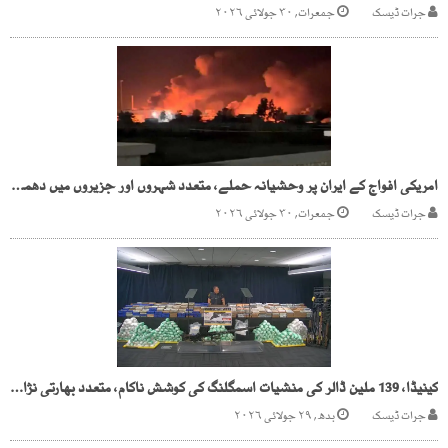
جرات ڈیسک
جمعرات, ۳۰ جولائی ۲۰۲۶
امریکی افواج کے ایران پر وحشیانہ حملے، متعدد شہروں اور جزیروں میں دھماکے
جرات ڈیسک
جمعرات, ۳۰ جولائی ۲۰۲۶
کینیڈا، 139 ملین ڈالر کی منشیات اسمگلنگ کی کوشش ناکام، متعدد بھارتی نژاد ڈرائیور گرفتار
جرات ڈیسک
بدھ, ۲۹ جولائی ۲۰۲۶