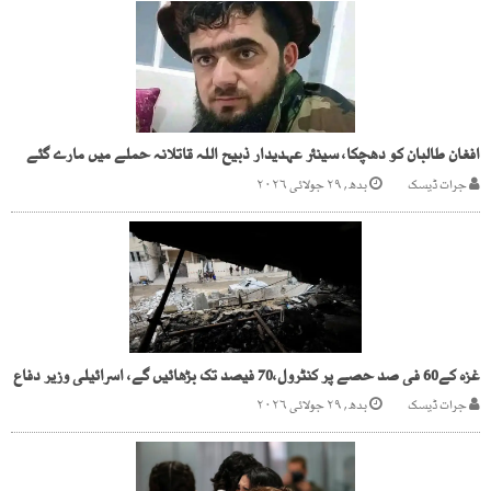
افغان طالبان کو دھچکا، سینئر عہدیدار ذبیح اللہ قاتلانہ حملے میں مارے گئے
جرات ڈیسک
بدھ, ۲۹ جولائی ۲۰۲۶
غزہ کے60 فی صد حصے پر کنٹرول،70 فیصد تک بڑھائیں گے، اسرائیلی وزیر دفاع
جرات ڈیسک
بدھ, ۲۹ جولائی ۲۰۲۶