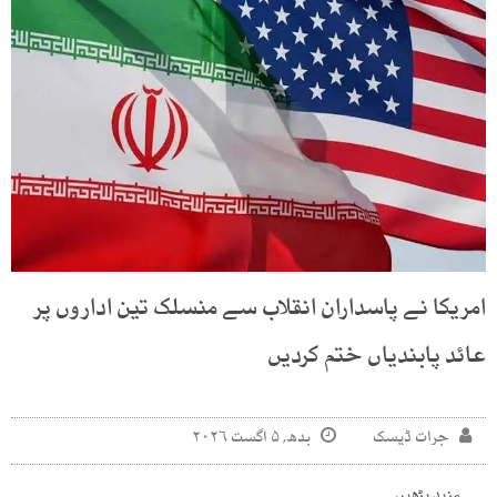
امریکا نے پاسداران انقلاب سے منسلک تین اداروں پر
عائد پابندیاں ختم کردیں
جرات ڈیسک
بدھ, ۵ اگست ۲۰۲۶