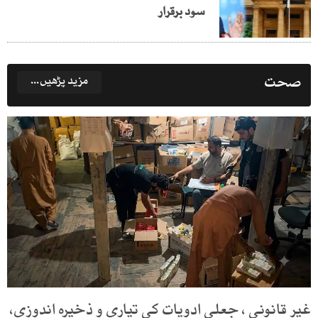
سود برقرار
صحت
مزید پڑھیں...
غیر قانونی ، جعلی ادویات کی تیاری و ذخیرہ اندوزی،