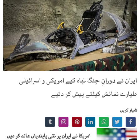
ایران نے دورانِ جنگ تباہ کیے امریکی و اسرائیلی
طیارے نمائش کیلئے پیش کر دئیے
شیئر کریں
امریکا نے ایران پر نئی پابندیاں عائد کر دیں