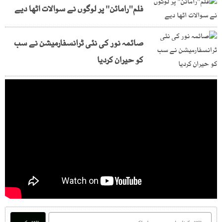
فلم''رامائن'' پر لوگوں نے سوالات اٹھا دیے
صائمہ نور کی نئی ٹرانسفارمیشن نے سب
کو حیران کردیا