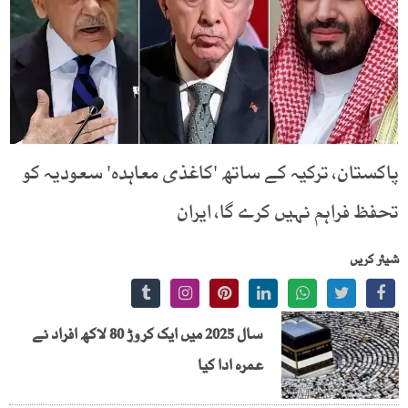
پاکستان، ترکیہ کے ساتھ 'کاغذی معاہدہ' سعودیہ کو
تحفظ فراہم نہیں کرے گا، ایران
شیئر کریں
سال 2025 میں ایک کروڑ 80 لاکھ افراد نے
عمرہ ادا کیا