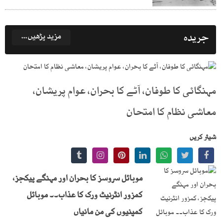
جریدہ
مزید پڑھیں...
مہنگائی کا طوفان، آٹے کا بحران، عوام پریشان،
معاشی نظام کا امتحان
شیئر کریں
موبائل سروسز کا بحران اور مہنگے پیکجز،
کمزور انٹرنیٹ ورک کا عذاب۔۔ موبائل
کمپنیوں کی من مانیاں