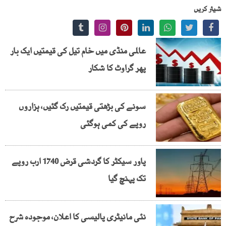
شیئر کریں
عالمی منڈی میں خام تیل کی قیمتیں ایک بار
پھر گراوٹ کا شکار
سونے کی بڑھتی قیمتیں رک گئیں، ہزاروں
روپے کی کمی ہوگئی
پاور سیکٹر کا گردشی قرض 1740 ارب روپے
تک پہنچ گیا
نئی مانیٹری پالیسی کا اعلان، موجودہ شرح