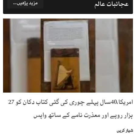
عجائبات عالم
مزید پڑھیں...
امریکا،40سال پہلے چوری کی گئی کتاب دکان کو 27
ہزار روپے اور معذرت نامے کے ساتھ واپس
شیئر کریں