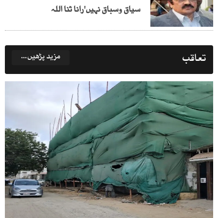
سیاق وسباق نہیں'رانا ثنا اللہ
تعاقب
مزید پڑھیں...