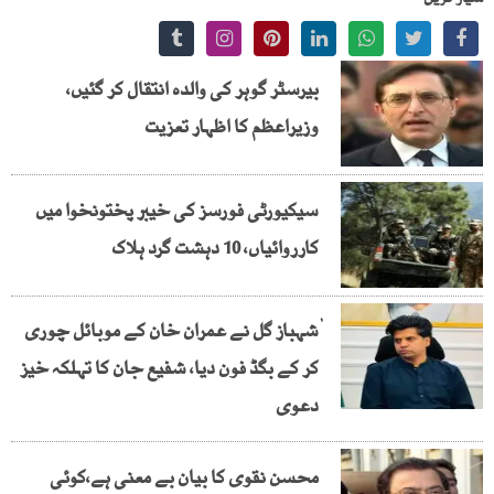
شیئر کریں
بیرسٹر گوہر کی والدہ انتقال کر گئیں،
وزیراعظم کا اظہار تعزیت
سیکیورٹی فورسز کی خیبر پختونخوا میں
کارروائیاں، 10 دہشت گرد ہلاک
ٰشہباز گل نے عمران خان کے موبائل چوری
کر کے بگڈ فون دیا، شفیع جان کا تہلکہ خیز
دعوی
محسن نقوی کا بیان بے معنی ہے،کوئی