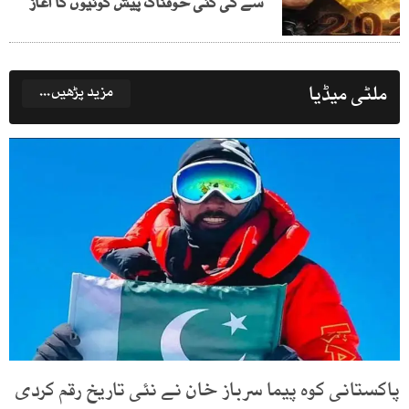
سے کی گئی خوفناک پیش گوئیوں کا آغاز
ملٹی میڈیا
مزید پڑھیں...
پاکستانی کوہ پیما سرباز خان نے نئی تاریخ رقم کردی