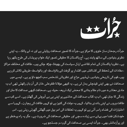
جرأت رجحان ساز خبروں کا مرکز ہے۔جرأت کا تصورِ صحافت روایتی ہے اور نہ لے پالک ۔ یہ اپنی
نظری بنیادوں کے ساتھ پابند ہے۔ آج پاکستان کا حقیقی تصور ایک خوابِ پریشاں کی طرح بکھر رہا
ہے۔ نظریۂ پاکستان کے تمام تقاضے ارذل سیاست کی بھینٹ چڑھ چکے ہیں۔ طاقت کے مختلف مراکز
، مفادات کے تحفظ کی کشاکش میں اقتدار پر گرفت کے بلاواسطہ اور بالواسطہ طریقے تلاش کررہے
ہیں۔قوم کی تاریخی بنیادیں، تہذیبی مزاج اور نظریاتی تشخص سب کچھ داؤ پر ہے۔ ایسے میں
صحافت نے بھی اپنی قینچلی بدل لی ہے۔ یہ کبھی مولانا ظفرعلی خان کی آن بان رکھتی تھی اب یہ
مادی معاشرے میں نام مقام بنانے کا محض ایک ذریعہ ،حیلہ ہے۔صحافت کبھی صداقت کا متن اور
زندگی کا جتن تھی، اب یہ کتاب صداقت کے حاشیے پر اپنی ہی بے آبروئی کی گھٹن ہے۔ اسے کب سے
طاقت وروں نے اپنی باندی بنالیا۔ کہیں یہ دولت کی کنیز ہے تو کہیں طاقت کی پچارن۔ کہیںا سے
اختیارات کی فضاء راس آتی ہے تو کہیں یہ تعلقات کی امر بیل میں گھٹتی گھِرتی رہتی ہے۔ اس
خودشکن فضا میں پہلے سے زیادہ سچی اور حقیقی صحافت کی ضرورت ہے۔ مگر یہ راہ پرخطر ہے
اور پرآزمائش بھی۔ جرأت ایسی ہی صحافت کی گرم دم جستجو ہے۔