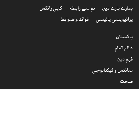
ہمارے بارے میں
ہم سے رابطہ
کاپی رائٹس
پرائیویسی پالیسی
قوائد و ضوابط
پاکستان
عالم تمام
فہم دین
سائنس و ٹیکنالوجی
صحت
معیشت
سیر و سیاحت
عجائبات عالم
فن و فنکار
کھیل