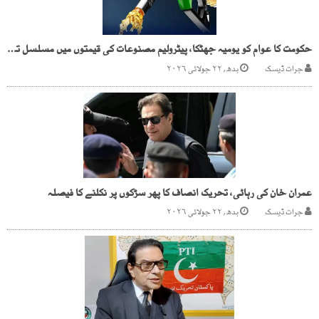
حکومت کا عوام کو یومیہ جھٹکا، پیٹرولیم مصنوعات کی قیمتوں میں مسلسل تیسرے روز بڑا اضافہ
جرات ڈیسک
بدھ, ۲۲ جولائی ۲۰۲۶
عمران خان کی رہائی، تحریک انصاف کا پھر سڑکوں پر نکلنے کا فیصلہ
جرات ڈیسک
بدھ, ۲۲ جولائی ۲۰۲۶