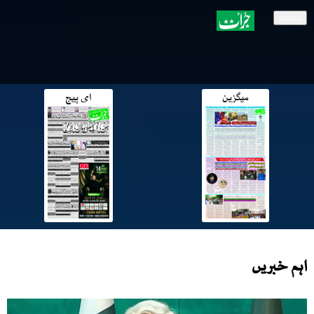
menu
میگزین
ای پیج
اہم خبریں