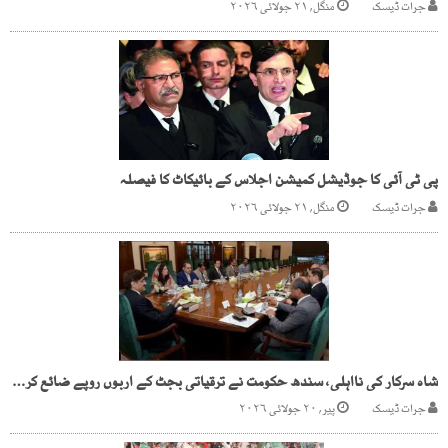
جرات ڈیسک
منگل, ۲۱ جولائی ۲۰۲۶
پی ٹی آئی کا جوڈیشل کمیشن اجلاس کے بائیکاٹ کا فیصلہ
جرات ڈیسک
منگل, ۲۱ جولائی ۲۰۲۶
شاہ سرکار کی نااہلی، سندھ حکومت نے ترقیاتی بجٹ کے اربوں روپے ضائع کر دیے
جرات ڈیسک
پیر, ۲۰ جولائی ۲۰۲۶