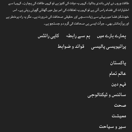
طاقت وروں نے اپنی باندی بنالیا۔ کہیں یہ دولت کی کنیز ہے تو کہیں طاقت کی پچارن۔ کہیںا سے
اختیارات کی فضاء راس آتی ہے تو کہیں یہ تعلقات کی امر بیل میں گھٹتی گھِرتی رہتی ہے۔ اس
خودشکن فضا میں پہلے سے زیادہ سچی اور حقیقی صحافت کی ضرورت ہے۔ مگر یہ راہ پرخطر ہے
اور پرآزمائش بھی۔ جرأت ایسی ہی صحافت کی گرم دم جستجو ہے۔
ہمارے بارے میں
ہم سے رابطہ
کاپی رائٹس
پرائیویسی پالیسی
قوائد و ضوابط
پاکستان
عالم تمام
فہم دین
سائنس و ٹیکنالوجی
صحت
معیشت
سیر و سیاحت