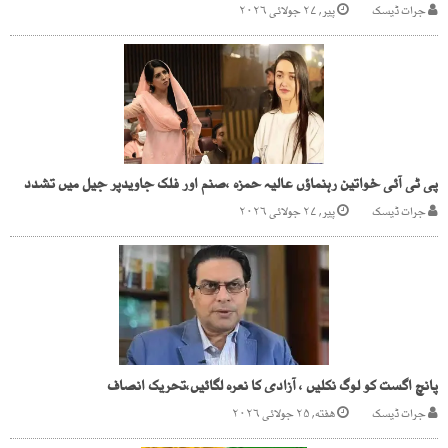
جرات ڈیسک
پیر, ۲۷ جولائی ۲۰۲۶
پی ٹی آئی خواتین رہنماؤں عالیہ حمزہ ،صنم اور فلک جاویدپر جیل میں تشدد
جرات ڈیسک
پیر, ۲۷ جولائی ۲۰۲۶
پانچ اگست کو لوگ نکلیں ، آزادی کا نعرہ لگائیں،تحریک انصاف
جرات ڈیسک
هفته, ۲۵ جولائی ۲۰۲۶