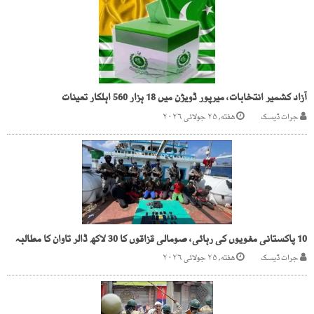
آزاد کشمیر انتخابات، میرپور ڈویژن میں 18 ہزار 560 اہلکار تعینات
جرات ڈیسک
هفته, ۲۵ جولائی ۲۰۲۶
10 پاکستانی مغویوں کی رہائی، صومالی قزاقوں کا 30 لاکھ ڈالر تاوان کا مطالبہ
جرات ڈیسک
هفته, ۲۵ جولائی ۲۰۲۶