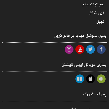
عجائبات عالم
فن و فنکار
کھیل
ہمیں سوشل میڈیا پر فالو کریں
ہماری موبائل ایپلی کیشنز
ہمارا نیٹ ورک