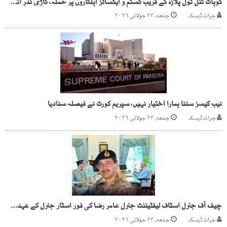
کوہاٹ ٹنل ٹول پلازہ کے قریب کسٹم و ایکسائز اہلکاروں پر حملہ، گاڑی نذر آتش، دو اہلکار شہید، تین زخمی
جرات ڈیسک
جمعه, ۲۴ جولائی ۲۰۲۶
نیب کیسز سننا ہمارا اختیار نہیں، سپریم کورٹ نے فیصلہ سنادیا
جرات ڈیسک
جمعه, ۲۴ جولائی ۲۰۲۶
چیف آف جنرل اسٹاف لیفٹیننٹ جنرل عامر رضا کی فور اسٹار جنرل کے عہدے پر ترقی
جرات ڈیسک
جمعه, ۲۴ جولائی ۲۰۲۶