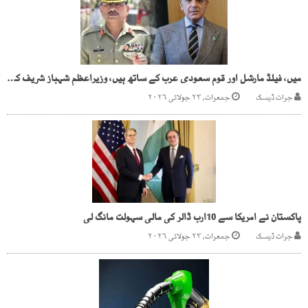
میں، فیلڈ مارشل اور قوم سعودی عرب کے ساتھ ہیں، وزیراعظم شہباز شریف کا ولی عہد سے ٹیلیفونک رابطہ
جرات ڈیسک
جمعرات, ۲۳ جولائی ۲۰۲۶
پاکستان نے امریکا سے 10ارب ڈالر کی مالی سہولت مانگ لی
جرات ڈیسک
جمعرات, ۲۳ جولائی ۲۰۲۶