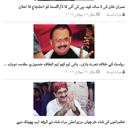
عمران خان کی 3 سالہ قید، پی ٹی آئی کا 5/اگست کو احتجاج کا اعلان
جرات ڈیسک
منگل, ۲۱ جولائی ۲۰۲۶
ریاست کے خلاف نعرے بازی، بانی ایم کیو ایم الطاف حسین پر مقدمہ دوبارہ کھل گیا
جرات ڈیسک
منگل, ۲۱ جولائی ۲۰۲۶
حکمرانوں کی شاہ خرچیاں، وزیراعلیٰ مراد شاہ نے ڈیڑھ ارب پھونک دیے