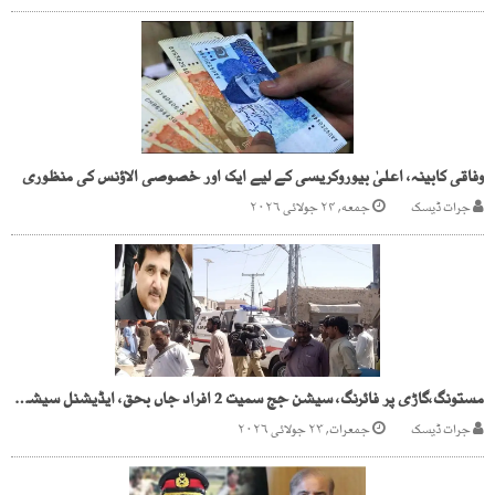
وفاقی کابینہ، اعلیٰ بیوروکریسی کے لیے ایک اور خصوصی الاؤنس کی منظوری
جرات ڈیسک
جمعه, ۲۴ جولائی ۲۰۲۶
مستونگ،گاڑی پر فائرنگ، سیشن جج سمیت 2 افراد جاں بحق، ایڈیشنل سیشن جج زخمی
جرات ڈیسک
جمعرات, ۲۳ جولائی ۲۰۲۶