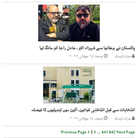
پاکستان نے برطانیا سے شہزاد اکبر، عادل راجا کو مانگ لیا
جرات ڈیسک
جمعه, ۱۷ جولائی ۲۰۲۶
انتخابات سے قبل انتخابی قوانین، آئین میں تبدیلیوں کا فیصلہ
جرات ڈیسک
جمعه, ۱۷ جولائی ۲۰۲۶
Previous Page
1
2
3
…
641
642
Next Page