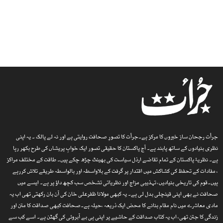
جرأت رجحان ساز خبروں کا مرکز ہے۔جرأت کا تصورِ صحافت روایتی ہے اور نہ لے پالک ۔ یہ اپنی
نظری بنیادوں کے ساتھ پابند ہے۔ آج پاکستان کا حقیقی تصور ایک خوابِ پریشاں کی طرح بکھر رہا
ہے۔ نظریۂ پاکستان کے تمام تقاضے ارذل سیاست کی بھینٹ چڑھ چکے ہیں۔ طاقت کے مختلف مراکز
، مفادات کے تحفظ کی کشاکش میں اقتدار پر گرفت کے بلاواسطہ اور بالواسطہ طریقے تلاش کررہے
ہیں۔قوم کی تاریخی بنیادیں، تہذیبی مزاج اور نظریاتی تشخص سب کچھ داؤ پر ہے۔ ایسے میں
صحافت نے بھی اپنی قینچلی بدل لی ہے۔ یہ کبھی مولانا ظفرعلی خان کی آن بان رکھتی تھی اب یہ
مادی معاشرے میں نام مقام بنانے کا محض ایک ذریعہ ،حیلہ ہے۔صحافت کبھی صداقت کا متن اور
زندگی کا جتن تھی، اب یہ کتاب صداقت کے حاشیے پر اپنی ہی بے آبروئی کی گھٹن ہے۔ اسے کب سے