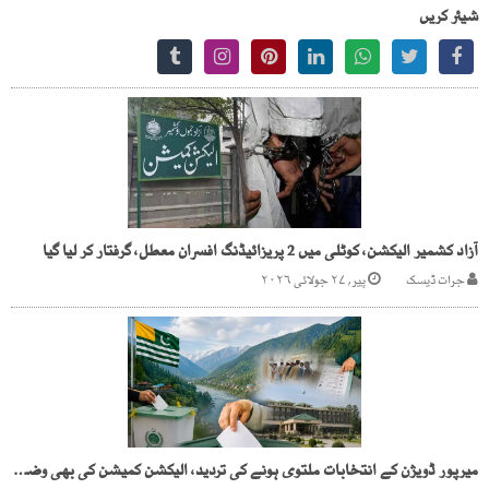
شیئر کریں
آزاد کشمیر الیکشن، کوٹلی میں 2 پریزائیڈنگ افسران معطل، گرفتار کر لیا گیا
جرات ڈیسک
پیر, ۲۷ جولائی ۲۰۲۶
میرپور ڈویژن کے انتخابات ملتوی ہونے کی تردید، الیکشن کمیشن کی بھی وضاحت جاری