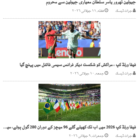
جیولین تھرور یاسر سلطان معیاری جیولین سے محروم
جرات ڈیسک
هفته, ۱۱ جولائی ۲۰۲۶
فیفا ورلڈ کپ ، مراکش کو شکست دیکر فرانس سیمی فائنل میں پہنچ گیا
جرات ڈیسک
جمعه, ۱۰ جولائی ۲۰۲۶
فیفا ورلڈ کپ 2026 میں اب تک کھیلے گئے 96 میچز کے دوران 280 گول ہوئے، میسی سر فہرست
جرات ڈیسک
جمعرات, ۹ جولائی ۲۰۲۶