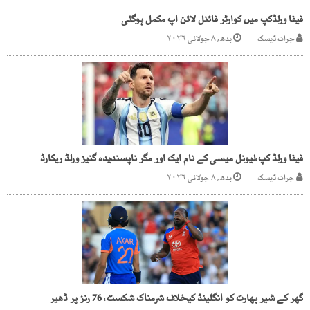
فیفا ورلڈکپ میں کوارٹر فائنل لائن اپ مکمل ہوگئی
جرات ڈیسک
بدھ, ۸ جولائی ۲۰۲۶
فیفا ورلڈ کپ،لیونل میسی کے نام ایک اور مگر ناپسندیدہ گنیز ورلڈ ریکارڈ
جرات ڈیسک
بدھ, ۸ جولائی ۲۰۲۶
گھر کے شیر بھارت کو انگلینڈ کیخلاف شرمناک شکست، 76 رنز پر ڈھیر