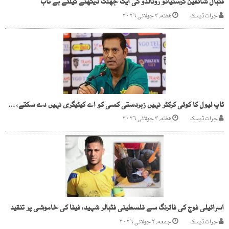
فٹبال شائقین کرسٹیانو رونالڈو کی ایک جھلک دیکھنے کیلئے بے تاب
جرات ڈیسک
هفته, ۴ جولائی ۲۰۲۶
ٹاپ لیول کا کوئی کرکٹر نہیں زبردستی کسی کو اے کیٹیگری نہیں دے سکتے، عاقب جاوید
جرات ڈیسک
هفته, ۴ جولائی ۲۰۲۶
اسرائیلی فوج کی فائرنگ سے فلسطینی فٹبالر شہید، فیفا کی خاموشی پر تنقید
جرات ڈیسک
جمعه, ۳ جولائی ۲۰۲۶