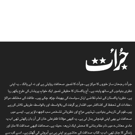
جرأت رجحان ساز خبروں کا مرکز ہے۔جرأت کا تصورِ صحافت روایتی ہے اور نہ لے پالک ۔ یہ اپنی
نظری بنیادوں کے ساتھ پابند ہے۔ آج پاکستان کا حقیقی تصور ایک خوابِ پریشاں کی طرح بکھر رہا
ہے۔ نظریۂ پاکستان کے تمام تقاضے ارذل سیاست کی بھینٹ چڑھ چکے ہیں۔ طاقت کے مختلف مراکز
، مفادات کے تحفظ کی کشاکش میں اقتدار پر گرفت کے بلاواسطہ اور بالواسطہ طریقے تلاش کررہے
ہیں۔قوم کی تاریخی بنیادیں، تہذیبی مزاج اور نظریاتی تشخص سب کچھ داؤ پر ہے۔ ایسے میں
صحافت نے بھی اپنی قینچلی بدل لی ہے۔ یہ کبھی مولانا ظفرعلی خان کی آن بان رکھتی تھی اب یہ
مادی معاشرے میں نام مقام بنانے کا محض ایک ذریعہ ،حیلہ ہے۔صحافت کبھی صداقت کا متن اور
زندگی کا جتن تھی، اب یہ کتاب صداقت کے حاشیے پر اپنی ہی بے آبروئی کی گھٹن ہے۔ اسے کب سے