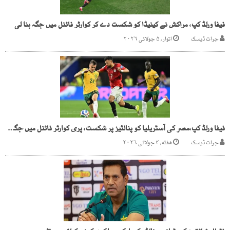
فیفا ورلڈ کپ، مراکش نے کینیڈا کو شکست دے کر کوارٹر فائنل میں جگہ بنا لی
جرات ڈیسک
اتوار, ۵ جولائی ۲۰۲۶
فیفا ورلڈ کپ،مصر کی آسٹریلیا کو پنالٹیز پر شکست، پری کوارٹر فائنل میں جگہ بنا لی
جرات ڈیسک
هفته, ۴ جولائی ۲۰۲۶