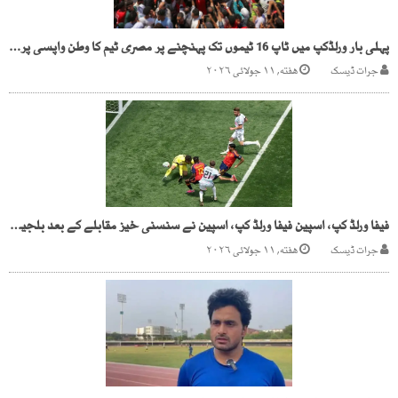
پہلی بار ورلڈکپ میں ٹاپ 16 ٹیموں تک پہنچنے پر مصری ٹیم کا وطن واپسی پر شاندار استقبال
جرات ڈیسک
هفته, ۱۱ جولائی ۲۰۲۶
فیفا ورلڈ کپ، اسپین فیفا ورلڈ کپ، اسپین نے سنسنی خیز مقابلے کے بعد بلجیم کو ہرا کر سیمی فائنل میں جگہ بنالیمی فائنل میں جگہ بنالی
جرات ڈیسک
هفته, ۱۱ جولائی ۲۰۲۶