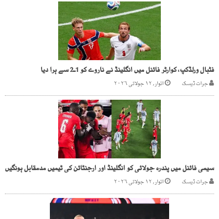
فٹبال ورلڈکپ، کوارٹر فائنل میں انگلینڈ نے ناروے کو 1ـ2 سے ہرا دیا
جرات ڈیسک
اتوار, ۱۲ جولائی ۲۰۲۶
سیمی فائنل میں پندرہ جولائی کو انگلینڈ اور ارجنٹائن کی ٹیمیں مدمقابل ہونگیں
جرات ڈیسک
اتوار, ۱۲ جولائی ۲۰۲۶