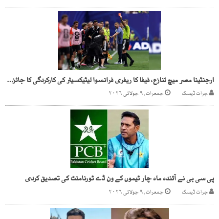
ارجنٹینا مصر میچ تنازع، فیفا کا ریفری فرانسوا لیٹیکسیئر کی کارکردگی کا جائزہ لینے کا فیصلہ
جرات ڈیسک
جمعرات, ۹ جولائی ۲۰۲۶
پی سی بی نے آئندہ ماہ چار ٹیموں کے ون ڈے ٹورنامنٹ کی تصدیق کردی
جرات ڈیسک
جمعرات, ۹ جولائی ۲۰۲۶