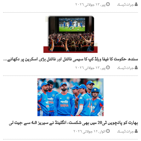
جرات ڈیسک
پیر, ۱۳ جولائی ۲۰۲۶
سندھ حکومت کا فیفا ورلڈ کپ کا سیمی فائنل اور فائنل بڑی اسکرین پر دکھانے کا فیصلہ
جرات ڈیسک
پیر, ۱۳ جولائی ۲۰۲۶
بھارت کو پانچویں ٹی20 میں بھی شکست، انگلینڈ نے سیریز 0ـ4 سے جیت لی
جرات ڈیسک
اتوار, ۱۲ جولائی ۲۰۲۶