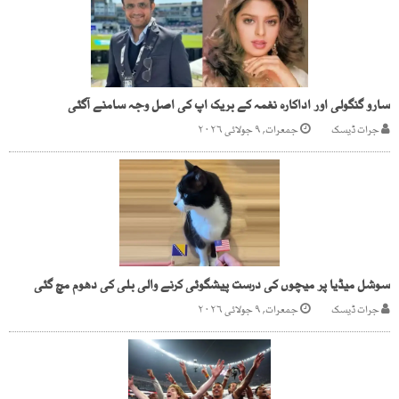
سارو گنگولی اور اداکارہ نغمہ کے بریک اپ کی اصل وجہ سامنے آگئی
جرات ڈیسک
جمعرات, ۹ جولائی ۲۰۲۶
سوشل میڈیا پر میچوں کی درست پیشگوئی کرنے والی بلی کی دھوم مچ گئی
جرات ڈیسک
جمعرات, ۹ جولائی ۲۰۲۶