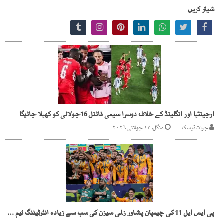
شیئر کریں
ارجینٹیا اور انگلینڈ کے خلاف دوسرا سیمی فائنل 16جولائی کو کھیلا جائیگا
جرات ڈیسک
منگل, ۱۴ جولائی ۲۰۲۶
پی ایس ایل 11 کی چیمپئن پشاور زلمی سیزن کی سب سے زیادہ انٹرٹیننگ ٹیم قرار