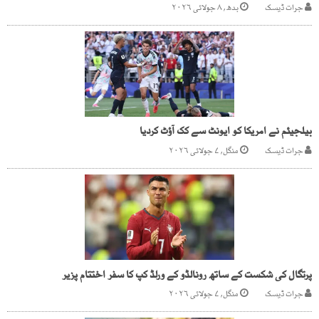
جرات ڈیسک
بدھ, ۸ جولائی ۲۰۲۶
بیلجیئم نے امریکا کو ایونٹ سے کک آؤٹ کردیا
جرات ڈیسک
منگل, ۷ جولائی ۲۰۲۶
پرتگال کی شکست کے ساتھ رونالڈو کے ورلڈ کپ کا سفر اختتام پزیر
جرات ڈیسک
منگل, ۷ جولائی ۲۰۲۶