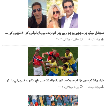
سوشل میڈیا پر مجھے پوچھ رہے ہیں آپ زندہ ہیں،ان لوگوں کو 21 توپوں کی سلامی، وسیم اکرم
جرات ڈیسک
منگل, ۷ جولائی ۲۰۲۶
فیفا ورلڈ کپ میں بڑا اپ سیٹ، برازیل ٹورنامنٹ سے باہر،ناروے نے پہلی بار کوارٹر فائنل کے لیے کوالیفائی کرلیا
جرات ڈیسک
پیر, ۶ جولائی ۲۰۲۶