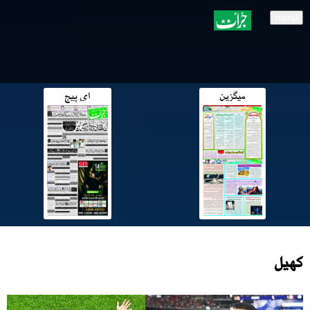
menu
میگزین
ای پیج
کھیل