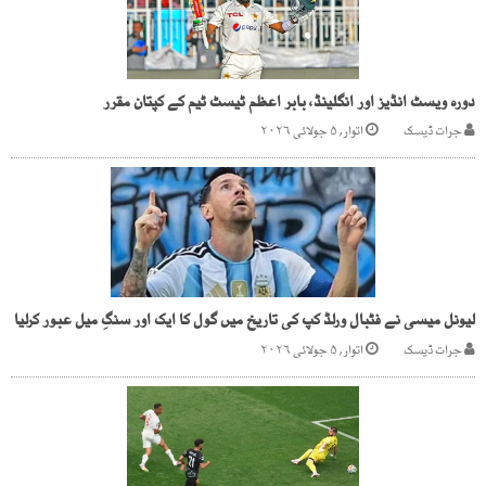
دورہ ویسٹ انڈیز اور انگلینڈ، بابر اعظم ٹیسٹ ٹیم کے کپتان مقرر
جرات ڈیسک
اتوار, ۵ جولائی ۲۰۲۶
لیونل میسی نے فٹبال ورلڈ کپ کی تاریخ میں گول کا ایک اور سنگِ میل عبور کرلیا
جرات ڈیسک
اتوار, ۵ جولائی ۲۰۲۶