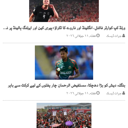
ورلڈ کپ کوارٹر فائنل، انگلینڈ اور ناروے کا ٹکراؤ؛ ہیری کین اور ایرلنگ ہالینڈ پر نظریں
جرات ڈیسک
هفته, ۱۱ جولائی ۲۰۲۶
بنگلہ دیش کو بڑا دھچکا، مستفیض الرحمان چار ہفتوں کے لیے کرکٹ سے باہر
جرات ڈیسک
هفته, ۱۱ جولائی ۲۰۲۶