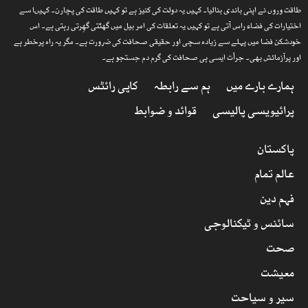
طاقت وروں نے اپنی باندی بنالیا۔ کہیں یہ دولت کی کنیز ہے تو کہیں طاقت کی پچارن۔ کہیںا سے
اختیارات کی فضاء راس آتی ہے تو کہیں یہ تعلقات کی امر بیل میں گھٹتی گھِرتی رہتی ہے۔ اس
خودشکن فضا میں پہلے سے زیادہ سچی اور حقیقی صحافت کی ضرورت ہے۔ مگر یہ راہ پرخطر ہے
اور پرآزمائش بھی۔ جرأت ایسی ہی صحافت کی گرم دم جستجو ہے۔
ہمارے بارے میں
ہم سے رابطہ
کاپی رائٹس
پرائیویسی پالیسی
قوائد و ضوابط
پاکستان
عالم تمام
فہم دین
سائنس و ٹیکنالوجی
صحت
معیشت
سیر و سیاحت