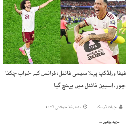
فیفا ورلڈکپ پہلا سیمی فائنل: فرانس کے خواب چکنا
چور، اسپین فائنل میں پہنچ گیا
جرات ڈیسک
بدھ, ۱۵ جولائی ۲۰۲۶
مزید پڑھیں...