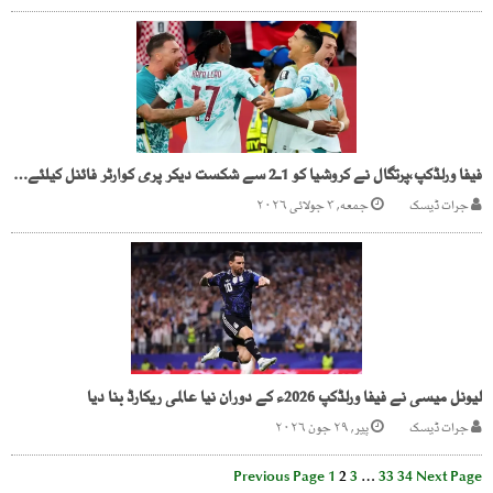
فیفا ورلڈکپ،پرتگال نے کروشیا کو 1ـ2 سے شکست دیکر پری کوارٹر فائنل کیلئے کوالیفائی کرلیا
جرات ڈیسک
جمعه, ۳ جولائی ۲۰۲۶
لیونل میسی نے فیفا ورلڈکپ 2026ء کے دوران نیا عالمی ریکارڈ بنا دیا
جرات ڈیسک
پیر, ۲۹ جون ۲۰۲۶
Previous Page
1
2
3
…
33
34
Next Page