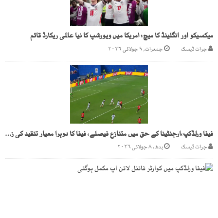
میکسیکو اور انگلینڈ کا میچ: امریکا میں ویورشپ کا نیا عالمی ریکارڈ قائم
جرات ڈیسک
جمعرات, ۹ جولائی ۲۰۲۶
فیفا ورلڈکپ،ارجنٹینا کے حق میں متنازع فیصلے، فیفا کا دوہرا معیار تنقید کی زد میں
جرات ڈیسک
بدھ, ۸ جولائی ۲۰۲۶