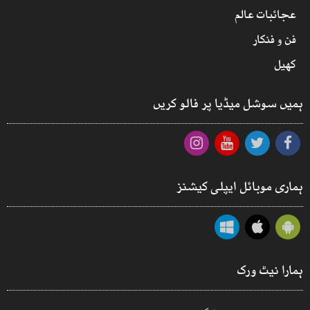
عجائبات عالم
فن و فنکار
کھیل
ہمیں سوشل میڈیا پر فالو کریں
ہماری موبائل ایپلی کیشنز
ہمارا نیٹ ورک