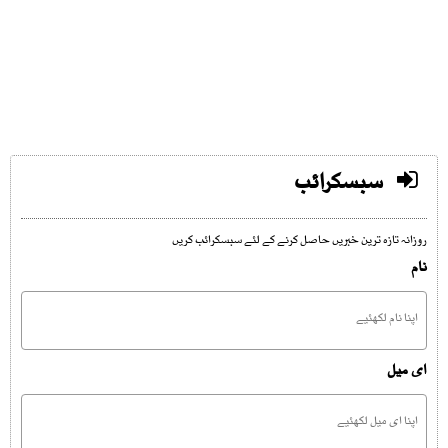
سبسکرائب
روزانہ تازہ ترین خبریں حاصل کرنے کے لئے سبسکرائب کریں
نام
ای میل