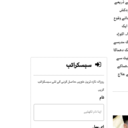
 کو نکال کر ایمبولینسوں کے ذریعے
ودکش
ائے وقوع
ایک
۔ اکوڑہ
 ۔ اکوڑہ خٹک مدرسے
ک دھماکا
گیٹ سے
سبسکرائب
دھماکے
 علاج
روزانہ تازہ ترین خبریں حاصل کرنے کے لئے سبسکرائب
کریں
نام
ای میل