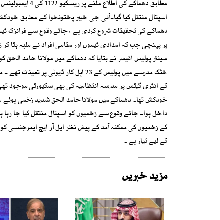
اسپتال منتقل کیا گیا۔آئی جی خیبر پختونخوا کے مطابق خودکش
دھماکے کی تحقیقات شروع کردی ہے ، جائے وقوع سے فرانزک ٹیمو
پر پہنچی جب کہ امدادی ٹیموں اور مقامی افراد نے ملبہ ہٹا کر 
سینئر پولیس آفیسر نے بتایا کہ دھماکے میں مولانا حامد الحق کو 
کے انٹری گیٹس پر مدرسہ انتظامیہ کی بھی سکیورٹی موجود تھ
خودکش تھا۔ دھماکے میں مولانا حامد الحق شدید زخمی ہوئے ، 
داخل ہوا۔ جائے وقوع سے زخمیوں کو اسپتال منتقل کیا جا رہا ہ
کے زخمیوں کی ممکنہ آمد کے پیش نظر ایل آر ایچ ایمرجنسی کو 
کے لیے تیار ہے ۔
مزید خبریں