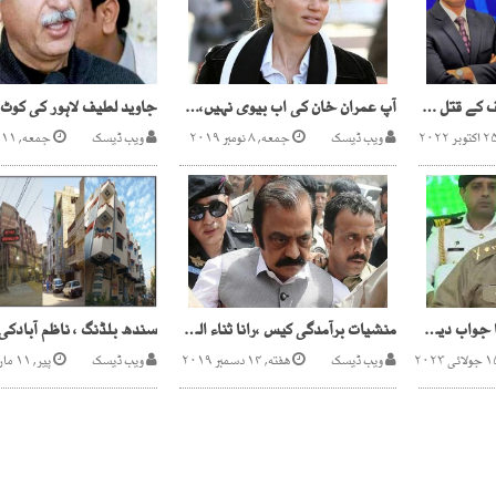
وزیر اعظم کا ارشد شریف کے قتل کی تحقیقات کیلئے جوڈیشل کمیشن بنانے کا فیصلہ
آپ عمران خان کی اب بیوی نہیں،جمائما کی صارفین کے ہاتھوں درگت
ویب ڈیسک
جمعه, ۸ نومبر ۲۰۱۹
ویب ڈیسک
جمعه, ۱۱ جون ۲۰۲۱
دہشت گرد کارروائیوں کا جواب دیں گے، آرمی چیف
منشیات برآمدگی کیس ،رانا ثناء اللہ کے جوڈیشل ریمانڈ میں 21دسمبر تک توسیع
ویب ڈیسک
هفته, ۱۴ دسمبر ۲۰۱۹
ویب ڈیسک
پیر, ۱۱ مارچ ۲۰۲۴