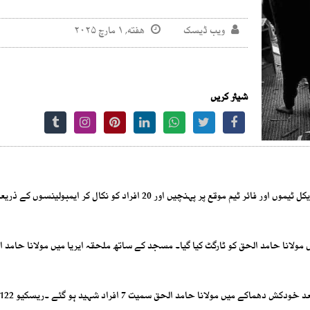
ویب ڈیسک
هفته, ۱ مارچ ۲۰۲۵
شیئر کریں
دھماکے کی اطلاع ملنے پر ریسکیو 1122 کی 4 ایمبولینس مع میڈیکل ٹیموں اور فائر ٹیم موقع پر پہنچیں اور 20 افراد کو نکال ک
مولانا حامد الحق کو ٹارگٹ کیا گیا۔ مسجد کے ساتھ ملحقہ ایریا میں مولانا حامد ا