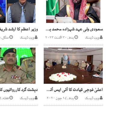
سعودی ولی عہد شہزادہ محمد بن سلمان کا آئندہ ماہ دورہ پاکستان متوقع
ویب ڈیسک
بدھ, ۳۰ اگست ۲۰۲۳
ویب ڈیسک
منگل, ۲۵ اکتوبر ۲۰۲۲
اعلیٰ فوجی قیادت کا آئی ایس آئی ہیڈ کوارٹر کادورہ، اہم امور پر بریفنگ
ویب ڈیسک
بدھ, ۱۷ جون ۲۰۲۰
ویب ڈیسک
هفته, ۱۵ جولائی ۲۰۲۳