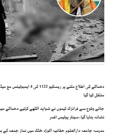
منتقل کیا گیا
جائے وقوع سے فرانزک ٹیموں نے شواہد اکٹھے کرلیے،دھماکے میں 
نشانہ بنایا گیا، سینئر پولیس افسر