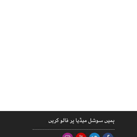
ہمیں سوشل میڈیا پر فالو کریں