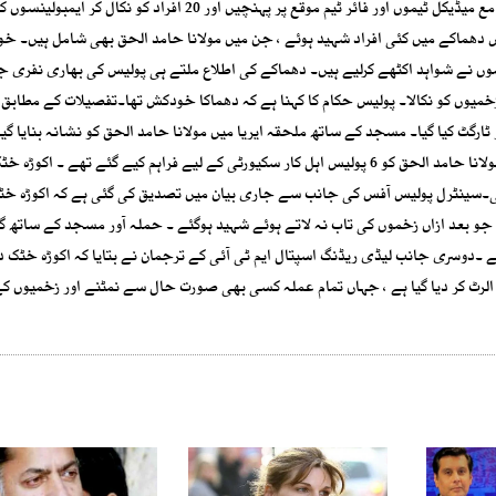
مطابق دھماکے کی اطلاع ملنے پر ریسکیو 1122 کی 4 ایمبولینس مع میڈیکل ٹیموں اور فائر ٹیم موقع پر پہنچیں اور 20 افراد
 دھماکے میں کئی افراد شہید ہوئے ، جن میں مولانا حامد الحق بھی شامل ہیں۔ خ
ں نے شواہد اکٹھے کرلیے ہیں۔ دھماکے کی اطلاع ملتے ہی پولیس کی بھاری نفری ج
زخمیوں کو نکالا۔ پولیس حکام کا کہنا ہے کہ دھماکا خودکش تھا۔تفصیلات کے مطابق 
ٹارگٹ کیا گیا۔ مسجد کے ساتھ ملحقہ ایریا میں مولانا حامد الحق کو نشانہ بنایا گیا
خٹک مدرسے میں پولیس کے 23 اہل کار ڈیوٹی پر تعینات تھے ۔ مولانا حامد الحق کو 6 پولیس اہل کار سکیورٹی کے لیے فراہم کیے گئے تھے
ی۔سینٹرل پولیس آفس کی جانب سے جاری بیان میں تصدیق کی گئی ہے کہ اکوڑہ خٹ
جو بعد ازاں زخموں کی تاب نہ لاتے ہوئے شہید ہوگئے ۔ حملہ آور مسجد کے ساتھ 
ے ۔دوسری جانب لیڈی ریڈنگ اسپتال ایم ٹی آئی کے ترجمان نے بتایا کہ اکوڑہ خٹک 
الرٹ کر دیا گیا ہے ، جہاں تمام عملہ کسی بھی صورت حال سے نمٹنے اور زخمیوں کے