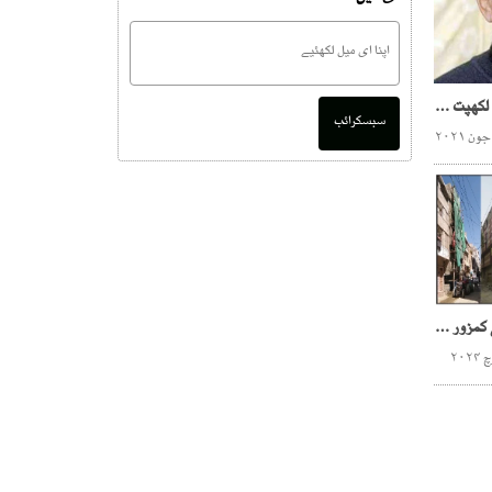
جاوید لطیف لاہور کی کوٹ لکھپت جیل سے رہا
سبسکرائب
سندھ بلڈنگ ، ناظم آبادکی کمزور عمارتوں پر بالائی منزلیں تعمیر