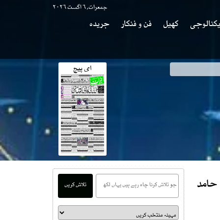
جمعرات, ۶ اگست ۲۰۲۶
کنالوجی
کھیل
فن و فنکار
جریدہ
ای پیج
 حامد
تلاش کریں