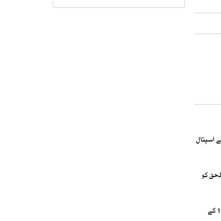
ر ایمبولینسوں کے ذریعے اسپتال
لحق کو
مدرسہ جامعہ دارالعلوم حقانیہ اکوڑہ خٹک میں نماز جمعہ کے بعد خودکش دھماکے میں مولانا حامد الحق سمیت 7 افراد شہید ہو گئے ۔ریسکیو 1122 کے