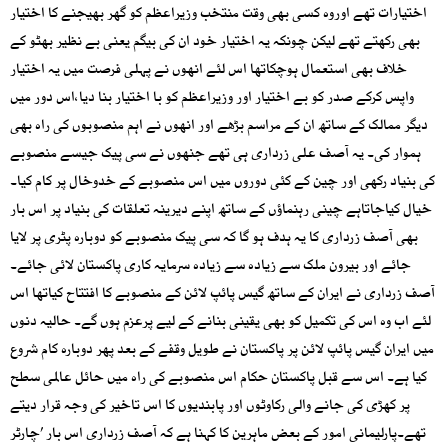
اختیارات تھے اوروہ کسی بھی وقت منتخب وزیراعظم کو گھر بھیجنے کا اختیار
بھی رکھتے تھے لیکن چونکہ یہ اختیار خود ان کی بیگم یعنی بے نظیر بھٹو کے
خلاف بھی استعمال ہوچکاتھا اس لئے انھوں نے پہلی فرصت میں یہ اختیار
واپس کرکے صدر کو بے اختیار اور وزیراعظم کو با اختیار بنا دیا،اس دور میں
دیگر ممالک کے ساتھ ان کے مراسم بڑھے اور انھوں نے اہم منصوبوں کی راہ بھی
ہموار کی۔ یہ آصف علی زرداری ہی تھے جنھوں نے سی پیک جیسے منصوبے
کی بنیاد رکھی اور چین کے کئی دوروں میں اس منصوبے کے خدوخال پر کام کیا۔
خیال کیاجاتاہے چینی رہنماؤں کے ساتھ اپنے دیرینہ تعلقات کی بنیاد پر اس بار
بھی آصف زرداری کا یہ ہدف ہو گا کہ سی پیک منصوبے کو دوبارہ پٹری پر لایا
جائے اور بیرون ملک سے زیادہ سے زیادہ سرمایہ کاری پاکستان لائی جائے۔
آصف زرداری نے ایران کے ساتھ گیس پائپ لائن کے منصوبے کا افتتاح کیاتھا اس
لئے اب وہ اس کی تکمیل کو بھی یقینی بنانے کے لیے پرعزم ہوں گے۔ حالیہ دنوں
میں ایران گیس پائپ لائن پر پاکستان نے طویل وقفے کے بعد پھر دوبارہ کام شروع
کیا ہے۔ اس سے قبل پاکستان حکام اس منصوبے کی راہ میں حائل عالمی سطح
پر کھڑی کی جانے والی رکاوٹوں اور پابندیوں کا اس تاخیر کی وجہ قرار دیتے
تھے۔پارلیمانی امور کے بعض ماہرین کا کہنا ہے کہ آصف زرداری اس بار ’چارٹر