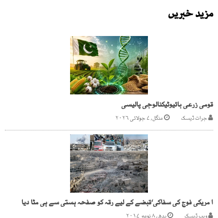
مزید خبریں
قومی زرعی بائیوٹیکنالوجی پالیسی
جرات ڈیسک
منگل, ۷ جولائی ۲۰۲۶
ا مریکی فوج کی سفاکی‘قبضے کے لیے رقہ کو صفحہ ہستی سے ہی مٹا دیا
ویب ڈیسک
بدھ, ۸ نومبر ۲۰۱۷