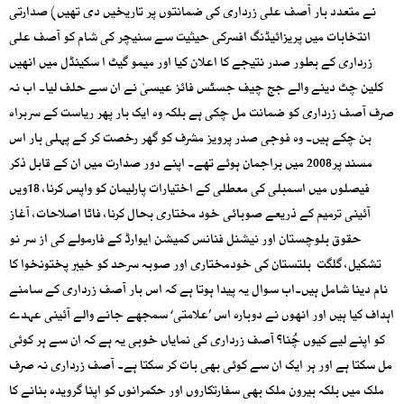
نے متعدد بار آصف علی زرداری کی ضمانتوں پر تاریخیں دی تھیں) صدارتی
انتخابات میں پریزائیڈنگ افسرکی حیثیت سے سنیچر کی شام کو آصف علی
زرداری کے بطور صدر نتیجے کا اعلان کیا اور میمو گیٹ ا سکینڈل میں انھیں
کلین چٹ دینے والے جج چیف جسٹس فائز عیسیٰ نے ان سے حلف لیا۔ اب نہ
صرف آصف زرداری کو ضمانت مل چکی ہے بلکہ وہ ایک بار پھر ریاست کے سربراہ
بن چکے ہیں۔ وہ فوجی صدر پرویز مشرف کو گھر رخصت کر کے پہلی بار اس
مسند پر2008 میں براجمان ہوئے تھے۔ اپنے دور صدارت میں ان کے قابل ذکر
فیصلوں میں اسمبلی کی معطلی کے اختیارات پارلیمان کو واپس کرنا، 18ویں
آئینی ترمیم کے ذریعے صوبائی خود مختاری بحال کرنا، فاٹا اصلاحات، آغاز
حقوق بلوچستان اور نیشنل فنانس کمیشن ایوارڈ کے فارمولے کی از سر نو
تشکیل، گلگت بلتستان کی خودمختاری اور صوبہ سرحد کو خیبر پختونخوا کا
نام دینا شامل ہیں۔اب سوال یہ پیدا ہوتا ہے کہ اس بار آصف زرداری کے سامنے
اہداف کیا ہیں اور انھوں نے دوبارہ اس ’علامتی‘ سمجھے جانے والے آئینی عہدے
کو اپنے لیے کیوں چُنا؟ آصف زرداری کی نمایاں خوبی یہ ہے کہ ان سے ہر کوئی
مل سکتا ہے اور ہر ایک ان سے کوئی بھی بات کر سکتا ہے۔ آصف زرداری نہ صرف
ملک میں بلکہ بیرون ملک بھی سفارتکاروں اور حکمرانوں کو اپنا گرویدہ بنانے کا