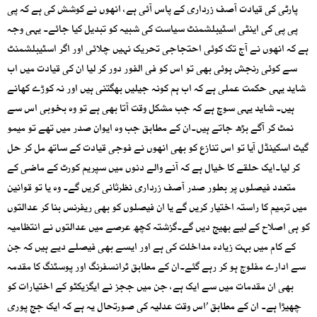
پارٹی کی قیادت آصف زرداری کے پاس آئی ہے، انھوں نے کوشش کی ہے کہ پی
پی پی کی اینٹی اسٹیبلشمنٹ سیاست کی شبیہ کو تبدیل کیا جائے۔ یہی وجہ
ہے کہ انھوں نے آج تک کوئی احتجاجی تحریک نہیں چلائی اور اگر اسٹیبلشمنٹ
سے کوئی رنجش ہوئی بھی تو اس کو فی الفور دور کر لیا ان کی قیادت میں اب
شاید یہی حکمت عملی ہے کہ اب ہم کونہ جیلیں بھگتنی ہیں اور نہ کوڑے کھانے
ہیں۔ شاید یہی سوچ ہے کہ جب مشکل وقت آتا بھی ہے تو وہ بخوبی اس سے
نمٹ کر آگے بڑھ جاتے ہیں۔ان کے مطابق جب وہ ایوان صدر میں تھے تو میمو
گیٹ اسکینڈل آیا تو اس تنازع کو بھی انھوں نے فوجی قیادت کے ساتھ مل کر حل
کر لیا۔ایک حلقے کا خیال ہے کہ آنے والے دنوں میں سپریم کورٹ کے ماضی کے
متعدد فیصلوں پر بطور صدر آصف زرداری نظرثانی کریں گے۔ وہ یا تو قوانین
میں ترمیم کا راستہ اختیار کریں گے یا ان فیصلوں کو بھی ریفرنس بنا کر عدالتوں
کو ہی اصلاح کے لیے بھیج دیں گے۔گزشتہ کچھ عرصے میں عدالتوں نے انتظامیہ
کے کام میں بہت زیادہ مداخلت کی ہے اور ایسے بھی فیصلے دیے ہیں کہ جن
سے ادارے مفلوج ہو کر رہے گئے۔ان کے مطابق ٹرانسفرنگ اور پوسٹنگ کا مقدمہ
بھی ان مقدمات میں سے ایک ہے، جن میں ججز نے ایگزیکٹو کے اختیارات کو
چھیڑا ہے۔ ان کے مطابق ’اس وقت عدلیہ کی صورتحال یہ ہے کہ ایک جج پوری