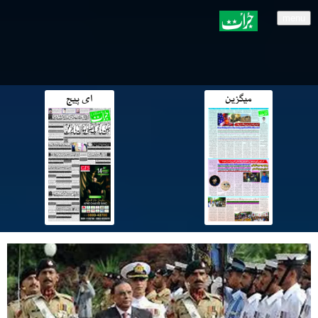
menu
میگزین
ای پیج