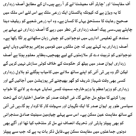
آف مفاہمت‘ اور ’چارٹر آف معیشت‘ لے کر آ رہے ہیں۔ان کے مطابق آصف زرداری
کا یہ ویژن ہے کہ کیونکہ پاکستان ایک زرعی ملک ہے اس لئے اس ملک میں
صحیح رعایت کا مستحق یہاں کا کسان ہے۔ وہ اب زرعی شعبے کو ریلیف دینا
چاہتے ہیں۔سی پیک آصف زرداری کی نظر میں رہے گا آصف زرداری نے پہلے ہی
سندھ کے تعلیمی اداروں میں نوجوانوں کو چینی زبان سکھانے پر لگا رکھا ہے۔
آصف زرداری یہ کہتے ہیں کہ جن ملکوں میں قومیں بوڑھی ہوجائیں وہاں اپنے
نوجوانوں کو تربیت دے کر ملازمتوں کے لیے بھیجیں۔بظاہر معلوم ہوتا ہے آصف
زرداری ایوان صدر میں بیٹھ کر حکومت کے خلاف کوئی سازش نہیں کریں گے
لیکن اگر وہ پی ٹی آئی کو اپنے ساتھ ملانے میں کامیاب ہوگئے تو بلاول زرداری
کسی بھی وقت شہباز شریف کو گھر بھیجنے کی پوزیشن میں آجائیں گے اور
زرداری کو وزیراعظم یا وزیرخارجہ سمیت کسی نمایاں عہدے پر لانے کا خواب
پورا کرنے کا موقع مل جائے گا۔ فی الوقت صدر کو حاصل اختیارات کے تحت
سیاسی طور پر ایوان صدر کا ایک نگہبان اور سہولت کار کا کردار ہو گا۔پی ٹی آئی
کے ساتھ مفاہمت عین ممکن ہے۔ اس سے پہلے چیئرمین سینیٹ صادق سنجرانی
کو بھی پیپلز پارٹی اور تحریک انصاف نے مل کر منتخب کیا تھا اور آگے بھی
دونوں جماعتوں میں مفاہمت ممکن ہے۔قابل ذکر بات یہ ہے کہ جب سے پیپلز