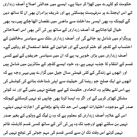
حکومت کو کٹہرے میں کھڑا کر دیتا ہے۔ ایسے میں عدالتی اصلاح آصف زرداری
کے اس ایجنڈے پر سرفہرست ہوسکتی ہے اور شریف برادران بھی ان کا ساتھ دیں
گے کیونکہ وہ بھی ایسی مداخلت سے ماضی میں نقصان اٹھاچکے ہیں۔یہ بھی
خیال کیاجاتاہے کہ آصف زرداری کے ساتھ پی ٹی آئی بھی اس اصلاحاتی
پروگرام میں شامل ہو جائے گی اور آصف زرداری ملک سے سیاسی مخالفین کے
احتساب کے کلچر کو ختم کردیں گے اور قوانین کے غلط استعمال کو روکیں گے۔
آصف زرداری میں بڑی خوبی یہ ہے کہ ان میں سیاسی حریفوں کے لیے کسی
قسم کے انتقام کا جذبہ نہیں ہے، وہ خود ایسے کلچر کے متاثرین میں شامل ہیں
اور انھوں نے زندگی کے کئی قیمتی سال جیل میں گزارے ہیں،یہی وجہ ہے کہ
انھوں نے ایک صلح جو رہنما کی حیثیت سے اپنی شناخت بنانے کی کوشش کی
ہے،اس لئے بظاہر وہ اتحادی حکومت کے لیے چیلنج نہیں بنیں گے اور نہ کوئی
مشکل کھڑی کریں گے اور اگر وہ ایسا کرنا بھی چاہیں تو نہیں کرسکتے کیونکہ
صدر کے موجودہ اختیارات انھیں اس حد تک ہاتھ بڑھانے کی اجازت نہیں دیتے۔
اس کے علاوہ آصف زرداری کو معلوم ہے کہ وہ ن لیگ کے ووٹوں کے بغیر صدر
نہیں بن سکتے تھے اورجب تک وہ پی ٹی آئی کے ساتھ کسی قسم کارشتہ قائم
نہیں کرتے اس وقت تک ان سے کسی قسم کی مہم جوئی کی توقع نہیں کی