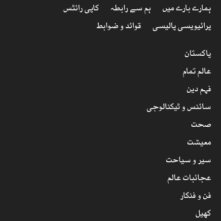
ہمارے بارے میں
ہم سے رابطہ
کاپی رائٹس
پرائیویسی پالیسی
قوائد و ضوابط
پاکستان
عالم تمام
فہم دین
سائنس و ٹیکنالوجی
صحت
معیشت
سیر و سیاحت
عجائبات عالم
فن و فنکار
کھیل