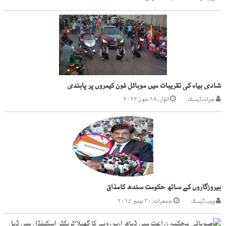
شادی بیاہ کی تقریبات میں موبائل فون کیمروں پر پابندی
جرات ڈیسک
اتوار, ۱۸ جون ۲۰۲۳
بیروزگاروں کے ساتھ حکومت سندھ کامذاق
ویب ڈیسک
جمعرات, ۳۰ نومبر ۲۰۱۷