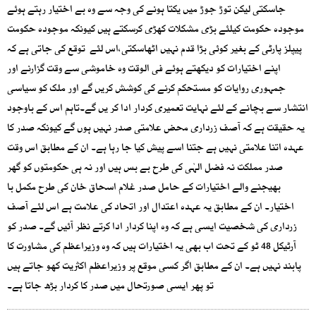
جاسکتی لیکن توڑ جوڑ میں یکتا ہونے کی وجہ سے وہ بے اختیار رہتے ہوئے
موجودہ حکومت کیلئے بڑی مشکلات کھڑی کرسکتے ہیں کیونکہ موجودہ حکومت
پیپلز پارٹی کے بغیر کوئی بڑا قدم نہیں اٹھاسکتی،اس لئے توقع کی جاتی ہے کہ
اپنے اختیارات کو دیکھتے ہوئے فی الوقت وہ خاموشی سے وقت گزارنے اور
جمہوری روایات کو مستحکم کرنے کی کوشش کریں گے اور ملک کو سیاسی
انتشار سے بچانے کے لئے نہایت تعمیری کردار ادا کر یں گے۔تاہم اس کے باوجود
یہ حقیقت ہے کہ آصف زرداری محض علامتی صدر نہیں ہوں گے کیونکہ صدر کا
عہدہ اتنا علامتی نہیں ہے جتنا اسے پیش کیا جا رہا ہے۔ ان کے مطابق اس وقت
صدر مملکت نہ فضل الہٰی کی طرح بے بس ہیں اور نہ ہی حکومتوں کو گھر
بھیجنے والے اختیارات کے حامل صدر غلام اسحاق خان کی طرح مکمل با
اختیار۔ ان کے مطابق یہ عہدہ اعتدال اور اتحاد کی علامت ہے اس لئے آصف
زرداری کی شخصیت ایسی ہے کہ وہ اپنا کردار ادا کرتے نظر آئیں گے۔ صدر کو
آرٹیکل 48 ٹو کے تحت اب بھی یہ اختیارات ہیں کہ وہ وزیراعظم کی مشاورت کا
پابند نہیں ہے۔ ان کے مطابق اگر کسی موقع پر وزیراعظم اکثریت کھو جاتے ہیں
تو پھر ایسی صورتحال میں صدر کا کردار بڑھ جاتا ہے۔