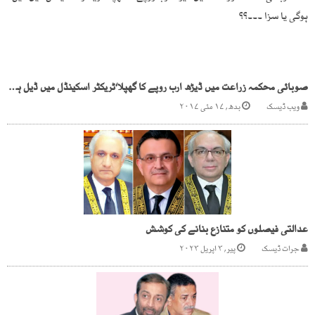
صوبائی محکمہ زراعت میں ڈیڑھ ارب روپے کا گھپلا‘ٹریکٹر اسکینڈل میں ڈیل ہوگی یا سزا ۔۔۔؟؟
ویب ڈیسک
بدھ, ۱۷ مئی ۲۰۱۷
عدالتی فیصلوں کو متنازع بنانے کی کوشش
جرات ڈیسک
پیر, ۳ اپریل ۲۰۲۳