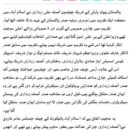
پاکستان پیپلز پارٹی کے شریک چیئرمین آصف علی زرداری نے اسلام آباد میں
منعقدہ ایک تقریب میں دوسری مرتبہ صدر پاکستان کے عہدے کا حلف اٹھا لیا۔
تقریب میں چاروں صوبوں کے گورنر اور 3 صوبائی وزائے اعلیٰ موجود
تھے،وزیراعلیٰ کے پی علی امین گنڈاپور نے صدارتی انتخاب کوتسلیم کرنے سے
انکار کردیا تھا اس لئے وہ تقریب میں شریک نہیں ہوئے۔تقریب میں سابق صدر
ڈاکٹر عارف علوی، وزیراعظم شہباز شریف، قائد مسلم لیگ ن نواز شریف، اسپیکر
قومی اسمبلی ایاز صادق، بلاول زرداری، بختاوراور آصفہ زرداری شریک ہوئے۔
اس کے علاوہ، آرمی چیف جنرل عاصم منیر اور چیئرمین جوائنٹ چیفس آف
اسٹاف کمیٹی جنرل ساحر شمشاد مرزا نے بھی تقریب میں شرکت کی۔ نو منتخب
صدر آصف زرداری کو صدارتی پروٹوکول اور سیکورٹی فراہم کر دی گئی ہے اور وہ
ایوانِ صدر منتقل ہوگئے ہیں۔قبل ازیں نو منتخب صدر آصف زرداری کی پرسنل
سیکریٹری رخسانہ بنگش کی نگرانی میں صدر کا اہم سامان ایوان صدر منتقل کیا
گیا ہے۔
یہ عجیب اتفاق ہے کہ ا سلام آباد ہائیکورٹ کے چیف جسٹس عامر فاروق
نے(آصف زرداری جن کی عدالت میں بطور مجرم پیش ہوتے رہے تھے اور انھوں