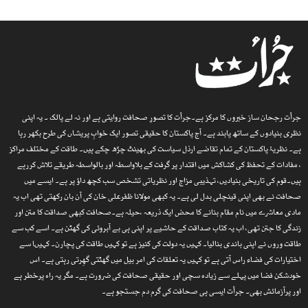
جرأت رجحان ساز خبروں کا مرکز ہے۔جرأت کا تصورِ صحافت روایتی ہے اور نہ لے پالک ۔ یہ اپنی
نظری بنیادوں کے ساتھ پابند ہے۔ آج پاکستان کا حقیقی تصور ایک خوابِ پریشاں کی طرح بکھر رہا
ہے۔ نظریۂ پاکستان کے تمام تقاضے ارذل سیاست کی بھینٹ چڑھ چکے ہیں۔ طاقت کے مختلف مراکز
، مفادات کے تحفظ کی کشاکش میں اقتدار پر گرفت کے بلاواسطہ اور بالواسطہ طریقے تلاش کررہے
ہیں۔قوم کی تاریخی بنیادیں، تہذیبی مزاج اور نظریاتی تشخص سب کچھ داؤ پر ہے۔ ایسے میں
صحافت نے بھی اپنی قینچلی بدل لی ہے۔ یہ کبھی مولانا ظفرعلی خان کی آن بان رکھتی تھی اب یہ
مادی معاشرے میں نام مقام بنانے کا محض ایک ذریعہ ،حیلہ ہے۔صحافت کبھی صداقت کا متن اور
زندگی کا جتن تھی، اب یہ کتاب صداقت کے حاشیے پر اپنی ہی بے آبروئی کی گھٹن ہے۔ اسے کب سے
طاقت وروں نے اپنی باندی بنالیا۔ کہیں یہ دولت کی کنیز ہے تو کہیں طاقت کی پچارن۔ کہیںا سے
اختیارات کی فضاء راس آتی ہے تو کہیں یہ تعلقات کی امر بیل میں گھٹتی گھِرتی رہتی ہے۔ اس
خودشکن فضا میں پہلے سے زیادہ سچی اور حقیقی صحافت کی ضرورت ہے۔ مگر یہ راہ پرخطر ہے
اور پرآزمائش بھی۔ جرأت ایسی ہی صحافت کی گرم دم جستجو ہے۔