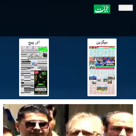
menu
میگزین
ای پیج