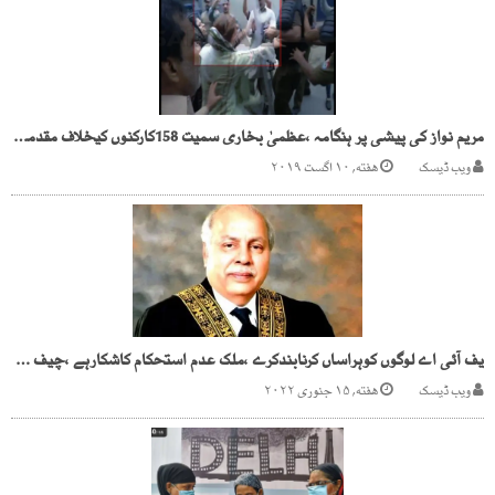
مریم نواز کی پیشی پر ہنگامہ ،عظمیٰ بخاری سمیت 158کارکنوں کیخلاف مقدمہ درج
ویب ڈیسک
هفته, ۱۰ اگست ۲۰۱۹
یف آئی اے لوگوں کوہراساں کرنابندکرے ،ملک عدم استحکام کاشکارہے ،چیف جسٹس
ویب ڈیسک
هفته, ۱۵ جنوری ۲۰۲۲