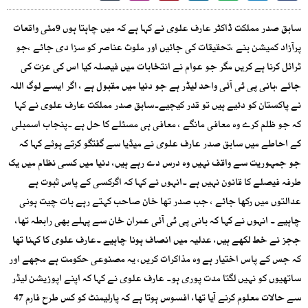
سابق صدر مملکت ڈاکٹر عارف علوی نے کہا ہے کہ میں چاہتا ہوں 9مئی واقعات
پرآزاد کمیشن بنے ،تحقیقات کی جائیں اور ملوث عناصر کو سزا دی جائے ،جو
ٹرائل کرنا ہے کریں مگر جو عوام نے انتخابات میں فیصلہ کیا اس کی عزت کی
جائے ،بانی پی ٹی آئی واحد لیڈر ہے جو دنیا میں مقبول ہے ، اگر ایسے لوگ اللہ
نے پاکستان کو دئیے ہیں تو قدر کیجیے۔سابق صدر مملکت عارف علوی نے کہا
کہ جو ظلم کرے وہ معافی مانگے ، معافی ہی مسئلے کا حل ہے ۔پنجاب اسمبلی
کے احاطے میں سابق صدر عارف علوی نے میڈیا سے گفتگو کرتے ہوئے کہا کہ
جو جمہوریت سے واقف نہیں وہ درس دے رہے ہیں، دنیا میں کسی نظام میں یک
طرفہ فیصلے کا قانون نہیں ہے ۔انہوں نے کہا کہ اگرکسی کے پاس ثبوت ہے
عدالتوں میں رکھا جائے ، جب صدر تھا خان صاحب کہتے رہے بات چیت ہونی
چاہیے ۔ انہوں نے کہا کہ بانی پی ٹی آئی عمران خان سے پہلے بھی رابطہ تھا،
ججز نے خط لکھے ہیں، عدلیہ میں انصاف ہونا چاہیے ۔عارف علوی کا کہنا تھا
کہ جس کے پاس اختیار ہے وہ مذاکرات کریں، یہ مصنوعی حکومت ہے مجھے اور
ساتھیوں کو نہیں لگتا مدت پوری ہو۔ عارف علوی نے کہا کہ اپنے اپوزیشن لیڈر
سے حالات معلوم کرنے آیا تھا، افسوس ہوتا ہے کہ پارلیمنٹ کو کس طرح فارم 47