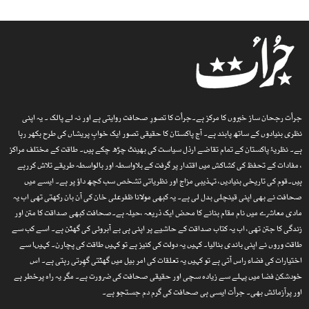
جرأت رجحان ساز خبروں کا مرکز ہے۔جرأت کا تصورِ صحافت روایتی ہے اور نہ لے پالک ۔ یہ اپنی
نظری بنیادوں کے ساتھ پابند ہے۔ آج پاکستان کا حقیقی تصور ایک خوابِ پریشاں کی طرح بکھر رہا
ہے۔ نظریۂ پاکستان کے تمام تقاضے ارذل سیاست کی بھینٹ چڑھ چکے ہیں۔ طاقت کے مختلف مراکز
، مفادات کے تحفظ کی کشاکش میں اقتدار پر گرفت کے بلاواسطہ اور بالواسطہ طریقے تلاش کررہے
ہیں۔قوم کی تاریخی بنیادیں، تہذیبی مزاج اور نظریاتی تشخص سب کچھ داؤ پر ہے۔ ایسے میں
صحافت نے بھی اپنی قینچلی بدل لی ہے۔ یہ کبھی مولانا ظفرعلی خان کی آن بان رکھتی تھی اب یہ
مادی معاشرے میں نام مقام بنانے کا محض ایک ذریعہ ،حیلہ ہے۔صحافت کبھی صداقت کا متن اور
زندگی کا جتن تھی، اب یہ کتاب صداقت کے حاشیے پر اپنی ہی بے آبروئی کی گھٹن ہے۔ اسے کب سے
طاقت وروں نے اپنی باندی بنالیا۔ کہیں یہ دولت کی کنیز ہے تو کہیں طاقت کی پچارن۔ کہیںا سے
اختیارات کی فضاء راس آتی ہے تو کہیں یہ تعلقات کی امر بیل میں گھٹتی گھِرتی رہتی ہے۔ اس
خودشکن فضا میں پہلے سے زیادہ سچی اور حقیقی صحافت کی ضرورت ہے۔ مگر یہ راہ پرخطر ہے
اور پرآزمائش بھی۔ جرأت ایسی ہی صحافت کی گرم دم جستجو ہے۔