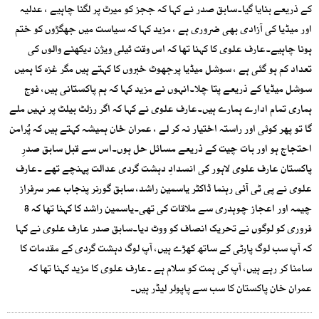
کے ذریعے بنایا گیا۔سابق صدر نے کہا کہ ججز کو میرٹ پر لگنا چاہیے ، عدلیہ
اور میڈیا کی آزادی بھی ضروری ہے ، مزید کہا کہ سیاست میں جھگڑوں کو ختم
ہونا چاہیے۔عارف علوی کا کہنا تھا کہ اس وقت ٹیلی ویژن دیکھنے والوں کی
تعداد کم ہو گئی ہے ، سوشل میڈیا پرجھوٹ خبروں کا کہتے ہیں مگر غزہ کا ہمیں
سوشل میڈیا کے ذریعے پتا چلا۔انہوں نے مزید کہا کہ ہم پاکستانی ہیں، فوج
ہماری تمام ادارے ہمارے ہیں۔عارف علوی نے کہا کہ اگر رزلٹ بیلٹ پر نہیں ملے
گا تو پھر کوئی اور راستہ اختیار نہ کر لے ، عمران خان ہمیشہ کہتے ہیں کہ پُرامن
احتجاج ہو اور بات چیت کے ذریعے مسائل حل ہوں۔اس سے قبل سابق صدرِ
پاکستان عارف علوی لاہور کی انسدادِ دہشت گردی عدالت پہنچے تھے ۔عارف
علوی نے پی ٹی آئی رہنما ڈاکٹر یاسمین راشد، سابق گورنر پنجاب عمر سرفراز
چیمہ اور اعجاز چوہدری سے ملاقات کی تھی۔یاسمین راشد کا کہنا تھا کہ 8
فروری کو لوگوں نے تحریک انصاف کو ووٹ دیا۔سابق صدر عارف علوی نے کہا
کہ آپ سب لوگ پارٹی کے ساتھ کھڑے ہیں، آپ لوگ دہشت گردی کے مقدمات کا
سامنا کر رہے ہیں، آپ کی ہمت کو سلام ہے ۔عارف علوی کا مزید کہنا تھا کہ
عمران خان پاکستان کا سب سے پاپولر لیڈر ہیں۔