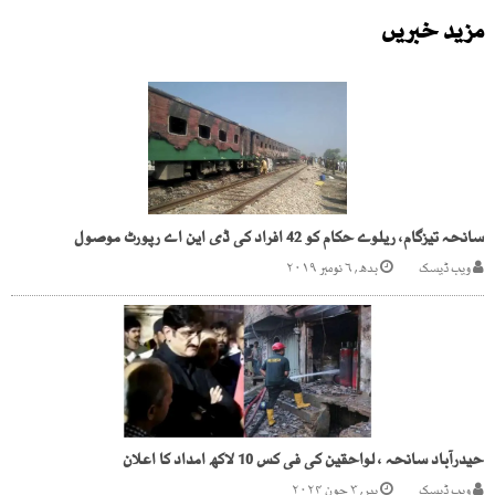
مزید خبریں
سانحہ تیزگام، ریلوے حکام کو 42 افراد کی ڈی این اے رپورٹ موصول
ویب ڈیسک
بدھ, ۶ نومبر ۲۰۱۹
حیدرآباد سانحہ ، لواحقین کی فی کس 10 لاکھ امداد کا اعلان
ویب ڈیسک
پیر, ۳ جون ۲۰۲۴