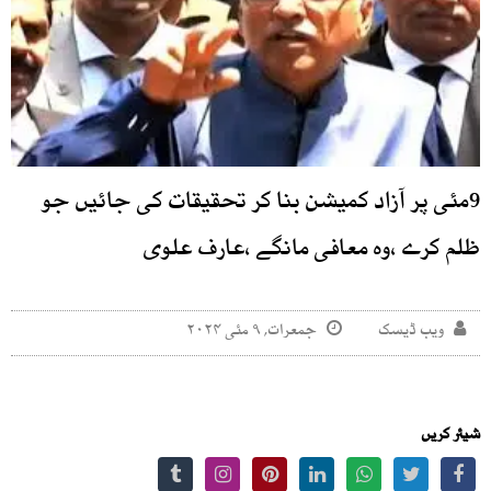
9مئی پر آزاد کمیشن بنا کر تحقیقات کی جائیں جو
ظلم کرے ،وہ معافی مانگے ،عارف علوی
ویب ڈیسک
جمعرات, ۹ مئی ۲۰۲۴
شیئر کریں