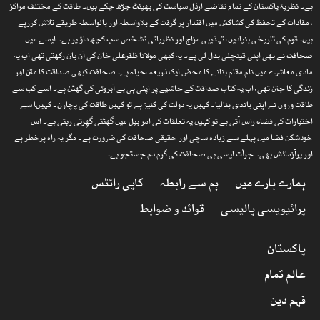
ہے۔ نظریۂ پاکستان کے تمام تقاضے ارذل سیاست کی بھینٹ چڑھ چکے ہیں۔ طاقت کے مختلف مراکز
، مفادات کے تحفظ کی کشاکش میں اقتدار پر گرفت کے بلاواسطہ اور بالواسطہ طریقے تلاش کررہے
ہیں۔قوم کی تاریخی بنیادیں، تہذیبی مزاج اور نظریاتی تشخص سب کچھ داؤ پر ہے۔ ایسے میں
صحافت نے بھی اپنی قینچلی بدل لی ہے۔ یہ کبھی مولانا ظفرعلی خان کی آن بان رکھتی تھی اب یہ
مادی معاشرے میں نام مقام بنانے کا محض ایک ذریعہ ،حیلہ ہے۔صحافت کبھی صداقت کا متن اور
زندگی کا جتن تھی، اب یہ کتاب صداقت کے حاشیے پر اپنی ہی بے آبروئی کی گھٹن ہے۔ اسے کب سے
طاقت وروں نے اپنی باندی بنالیا۔ کہیں یہ دولت کی کنیز ہے تو کہیں طاقت کی پچارن۔ کہیںا سے
اختیارات کی فضاء راس آتی ہے تو کہیں یہ تعلقات کی امر بیل میں گھٹتی گھِرتی رہتی ہے۔ اس
خودشکن فضا میں پہلے سے زیادہ سچی اور حقیقی صحافت کی ضرورت ہے۔ مگر یہ راہ پرخطر ہے
اور پرآزمائش بھی۔ جرأت ایسی ہی صحافت کی گرم دم جستجو ہے۔
ہمارے بارے میں
ہم سے رابطہ
کاپی رائٹس
پرائیویسی پالیسی
قوائد و ضوابط
پاکستان
عالم تمام
فہم دین