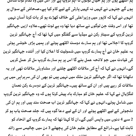
ہم اکٹھے ہوں اور ہم خیال لوگوں کا اہم گروپ ہے اور اس میں وہ تمام لوگ شامل
ہوں گے جنہوں نے کہیں نہ کہیں پارٹی کے لیے کام کیا ہے۔صحافی کے سوال پر
انہوں نے کہا کہ لاہور میں وزیراعلی کے خلاف کھڑے ہو کر بات کرنا آسان نہیں
تھا اور اس وقت جن لوگوں نے ساتھ دیا تھا وہ بے لوث تھے۔علاوہ ازیں جہانگیر
ترین گروپ کے سینئر رکن نے میڈیا سے گفتگو میں کہا تھا کہ آج جہانگیر ترین
گروپ کا اجلاس تھا اور ہم سارے دوست اکٹھے ہوئے اور ہمیں بڑی خوشی ہوئی
یہ علیم خان نے آج ہمارے گروپ میں شمولیت کا اعلان کیا اور آئندہ جہانگیر ترین
کی قیادت میں جو لائحہ عمل بنے گا اس پر ہم سارے گروپ مل کر عمل کریں
گے۔انہوں نے کہا کہ آج کی ملاقات اکٹھے چلنے اور مشاورتی ملاقات تھی اور یہ
دکھانا تھا کہ اگر جہانگیر ترین ملک میں نہیں ہیں تو بھی ان کی سربراہی میں ہی
ملاقات کر رہے ہیں اور ان کے ساتھ ہیں۔جہانگیر ترین کے دوسرے رکن نعمان
لنگڑیال نے کہا کہ علیم خان کو مبارک باد پیش کرتا ہوں کہ وہ جہانگیر ترین گروپ
میں شامل ہوئے۔انہوں نے کہا کہ جہانگیر ترین اب صحت مند ہیں اور ہم ان کی
دلجوئی کے لیے اکٹھے ہوئے اور ان کے لیے دعا گوہ ہیں کہ جلد صحت یاب ہو کر
2 سے 4 دنوں میں واپس آئیں گے۔ان کا کہنا تھا کہ ہمارے گروپ کے اتحاد کو
ثابت کیا ہے۔ذرائع کے مطابق علیم خان کی پچھلے 3 دن میں چالیس سے زائد