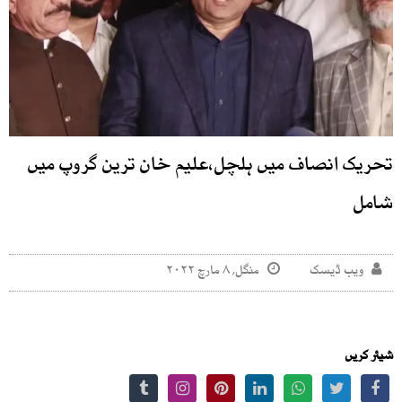
تحریک انصاف میں ہلچل،علیم خان ترین گروپ میں
شامل
ویب ڈیسک
منگل, ۸ مارچ ۲۰۲۲
شیئر کریں