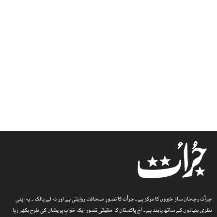
جرأت رجحان ساز خبروں کا مرکز ہے۔جرأت کا تصورِ صحافت روایتی ہے اور نہ لے پالک ۔ یہ اپنی
نظری بنیادوں کے ساتھ پابند ہے۔ آج پاکستان کا حقیقی تصور ایک خوابِ پریشاں کی طرح بکھر رہا