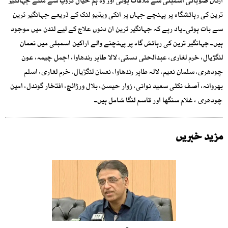
ارکان صوبائی اسمبلی سے ملاقات ہوئی اور وہ ہم خیال گروپ سے ملنے جہانگیر
ترین کی رہائشگاہ پر پہنچے جہاں پر انکی ویڈیو لنک کے ذریعے جہانگیر ترین
سے بات ہوئی۔یاد رہے کہ جہانگیر ترین ان دنوں علاج کے لیے لندن میں موجود
ہیں۔جہانگیر ترین کی رہائش گاہ پر پہنچنے والے اراکین اسمبلی میں نعمان
لنگڑیال، خرم لغاری، عبدالحئی دستی، لالا طاہر رندھاوا، اجمل چیمہ، عون
چودھری، سلمان نعیم، لالہ طاہر رندھاوا، نعمان لنگڑیال، خرم لغاری، اسلم
بھروانہ، آصف نکئی سعید نوانی، زوار حیسن، بلال ورڑائچ، افتخار گوندل، امین
چودھری ، غلام سنگھا اور قاسم لنگا شامل ہیں۔
مزید خبریں