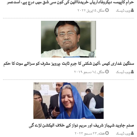
حرام کاپیسہ دیکروفاداریاں خریدناآئین کی کون سی شق میں درج ہے، اسدعمر
ویب ڈیسک
منگل, ۵ اپریل ۲۰۲۲
سنگین غداری کیس ،آئین شکنی کا جرم ثابت ،پرویز مشرف کو سزائے موت کا حکم
ویب ڈیسک
منگل, ۱۷ دسمبر ۲۰۱۹
صنم جاوید شہباز شریف اور مریم نواز کے خلاف الیکشن لڑے گی
ویب ڈیسک
هفته, ۲۳ دسمبر ۲۰۲۳