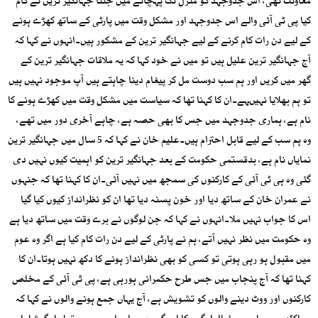
معاونت تھی، اس جدوجہد کو منزل تک پہچانے میں جتنا جہانگیر ترین نے کام
کیا پی ٹی آئی والے اس جدوجہد اور مشکل وقت میں پارٹی کے ساتھ کھڑے ہونے
کے لیے دن رات کام کرنے کے لیے جہانگیر ترین کے مشکور ہیں۔انہوں نے کہا کہ
آج جہانگیر ترین علیل ہیں تو میں نے خود کہا کہ یہ ملاقات جہانگیر ترین کے
گھر میں کریں اور ہم سب دوست مل کر پیغام دینا چاہتے ہیں آپ موجود نہیں ہیں
تو ہم بھلایا نہیںہے۔ان کا کہنا تھا کہ سیاست میں مشکل وقت میں کھڑے ہونے کا
نام ہے، ہماری جدوجہد میں جس کا بھی حصہ ہے، چاہے آخری دور میں تھے،
وہ ہم سب کے لیے قابل احترام ہیں۔علیم خان نے کہا کہ 5 سال میں جہانگیر ترین
نمایاں نام ہے، بدقستمی حکومت کے بعد جہانگیر ترین کو اہمیت کیوں نہیں دی
گئی وہ ہی ٹی آئی کے کارکنوں کی سمجھ میں نہیں آئی۔ان کا کہنا تھا کہ جنہوں
نے عمران خان کے ساتھ دیا اور خون پسنہ دیا تھا ان کو نظرانداز کیوں کیا گیا
اس کا جواب نہیں ملا۔انہوں نے کہا کہ جن لوگوں نے برے وقت میں ساتھ دیا ہے
وہ حکومت میں نظر نہیں آتے، ہم نے پارٹی کے لیے دن رات کام کیا ہے اگر وہ عوم
میں مقبول ہو رہی ہوتی تو کسی کو بھی نظرانداز ہونے کا دکھ نہیں ہوتا۔ان کا
کہنا تھا کہ آج پنجاب میں جس طرح حکمرانی ہورہی ہے، پی ٹی آئی کے مخلص
کارکنوں اور ووٹ دینے والوں کو تشویش ہے، آج یہاں جمع ہونے والوں نے کہا کہ