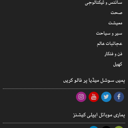
سائنس و ٹیکنالوجی
صحت
معیشت
سیر و سیاحت
عجائبات عالم
فن و فنکار
کھیل
ہمیں سوشل میڈیا پر فالو کریں
ہماری موبائل ایپلی کیشنز