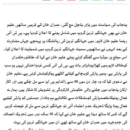
پنجاب کی سیاست میں بڑی ہلچل مچ گئی، عمران خان کے قریبی ساتھی علیم
خان نے بھی جہانگیر ترین گروپ میں شامل ہونے کا اعلان کردیا ہے۔ پی ٹی آئی
رہنما علیم خان لاہور میں جہانگیر ترین کی رہائشگاہ پر پہنچے جہاں مشاورت
کے بعد انہوں نے ساتھیوں سمیت جہانگیر ترین گروپ میں شمولیت کا اعلان کیا۔
اس موقع پر میڈیا سے گفتگو کرتے ہوئے علیم خان نے کہا کہ طاقتورحکمران
کیخلاف لاہورمیں کھڑاہونابڑی بات ہے، پی ٹی آئی کسی فردواحدکی نہیں ہم سب
کی پارٹی ہے، ہمیں پارٹی کوبچانے کیلئے اکٹھے ہوکرکوشش کرنی ہے۔علیم خان
نے دعوی کیا کہ وہ چار دن میں 40 سے زائدایم پی ایز سے مل چکے ہیں اور اکثر
ارکان پنجاب میں چلنے والی حکومتی کارکردگی پر تشویش کا شکار ہیں، ہمارے
فعال ہونیکامقصدپارٹی کومشکلات سے نکالناہے،ہم وفادار دوستوں کو پارٹی کیلیے
فعال ہونا پڑیگا تحریک عدم اعتماد آئی تو جہانگیر ترین سے مل کر فیصلہ کریں
گے کہ کس کا ساتھ دینا ہے،علیم خان نے کہا کہ 10 سالہ دور میں تحریک انصاف
کی جدوجہد میں عمران خان کے ساتھ تھے، ان میں جہانگیر ترین کی بہت