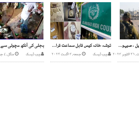
انسانیت کی بدترین تذلیل ، صیہونی فوج نے 2سو فلسطینیوں کو نیم برہنہ کر دیا
توشہ خانہ کیس قابل سماعت قرار دینے کا فیصلہ کالعدم
ر ۲۰۲۴
ویب ڈیسک
جمعه, ۴ اگست ۲۰۲۳
ویب ڈیسک
منگل, ۷ جولائی ۲۰۲۰