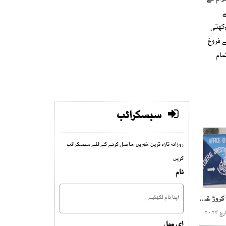
ے
رکھتی
 فروغ
مام
سبسکرائب
روزانہ تازہ ترین خبریں حاصل کرنے کے لئے سبسکرائب
کریں
نام
ایف آئی اے ،حیسکو میں9 کروڑ غبن،چیف انجینئر سمیت 5 ملزمان گرفتار
ای میل