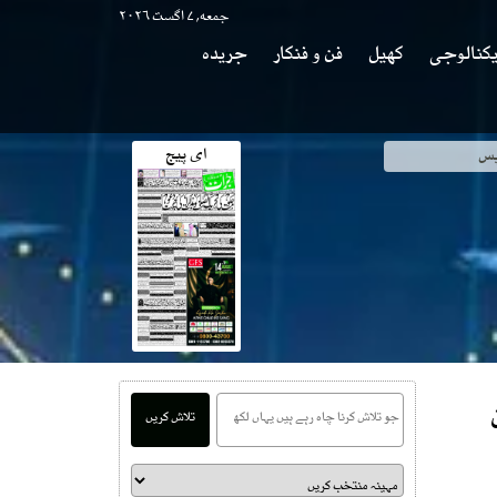
جمعه, ۷ اگست ۲۰۲۶
کنالوجی
کھیل
فن و فنکار
جریدہ
ای پیج
وی
تلاش کریں