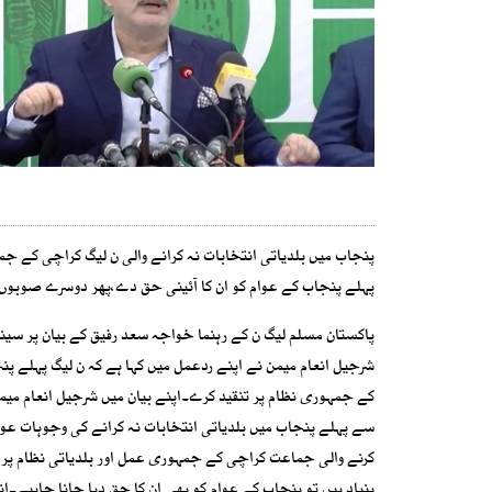
پنجاب میں بلدیاتی انتخابات نہ کرانے والی ن لیگ کراچی کے جمہ
پہلے پنجاب کے عوام کو ان کا آئینی حق دے،پھر دوسرے صوبوں ک
پاکستان مسلم لیگ ن کے رہنما خواجہ سعد رفیق کے بیان پر سینئر
شرجیل انعام میمن نے اپنے ردعمل میں کہا ہے کہ ن لیگ پہلے پنج
کے جمہوری نظام پر تنقید کرے۔اپنے بیان میں شرجیل انعام میمن
سے پہلے پنجاب میں بلدیاتی انتخابات نہ کرانے کی وجوہات عوام
کرنے والی جماعت کراچی کے جمہوری عمل اور بلدیاتی نظام پر تن
بنیاد ہیں تو پنجاب کے عوام کو بھی ان کا حق دیا جانا چاہیے۔ان