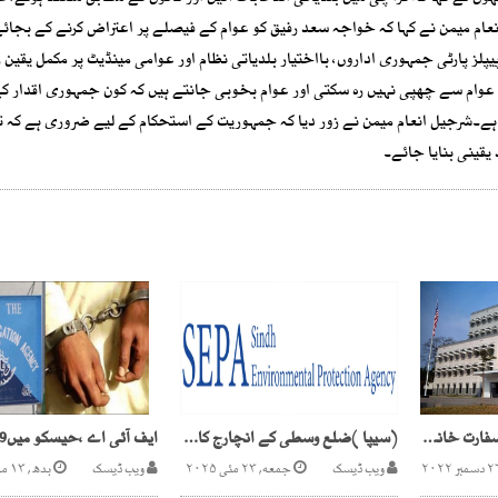
ام میمن نے کہا کہ خواجہ سعد رفیق کو عوام کے فیصلے پر اعتراض کرنے کے بجائ
 پیپلز پارٹی جمہوری اداروں، بااختیار بلدیاتی نظام اور عوامی مینڈیٹ پر مکمل یقین 
 عوام سے چھپی نہیں رہ سکتی اور عوام بخوبی جانتے ہیں کہ کون جمہوری اقدار کے
 ہے۔شرجیل انعام میمن نے زور دیا کہ جمہوریت کے استحکام کے لیے ضروری ہے کہ ت
یقینی بنایا جائے۔
اسلام آباد میں امریکی سفارت خانے کا اپنے شہریوں کے لیے سکیورٹی الرٹ
(سیپا )ضلع وسطی کے انچارج کامران کی پیدا گیریاں ، سرکاری حکم نظر انداز
ویب ڈیسک
جمعه, ۲۳ مئی ۲۰۲۵
ویب ڈیسک
بدھ, ۱۳ مارچ ۲۰۲۴