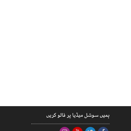
ہمیں سوشل میڈیا پر فالو کریں