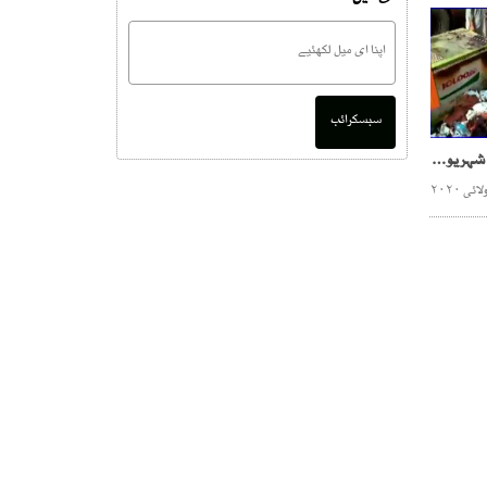
سبسکرائب
بجلی کی آنکھ مچولی سے شہریوں کو مالی نقصان