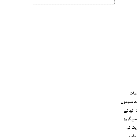
اعات
سرے صوبوں
 اٹھانے
سے گریز
ریت کی
وام نے