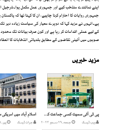
اپنے نمائندے منتخب کیے اور جمہوری عمل مکمل ہوا۔شرجیل انع
جمہوری روایات کا احترام کرنا چاہیے، ان کا کہنا تھا کہ پاکستان
ہے۔انہوں نے مزید کہا کہ دوہرے معیار کی سیاست زیادہ دیر تک
کے لیے عملی اقدامات کر رہا ہے اور کون صرف بیانات تک محدود
صوبوں میں آئینی تقاضوں کے مطابق بلدیاتی انتخابات کا انعقاد 
مزید خبریں
پی ٹی آئی سمیت کسی جماعت کو انتخابات سے محروم نہ کیا جائے، الیکشن کمیشن کا حکم
ویب ڈیسک
جمعه, ۲۹ دسمبر ۲۰۲۳
جرات ڈیسک
پیر, ۲۶ دسمبر ۲۰۲۲