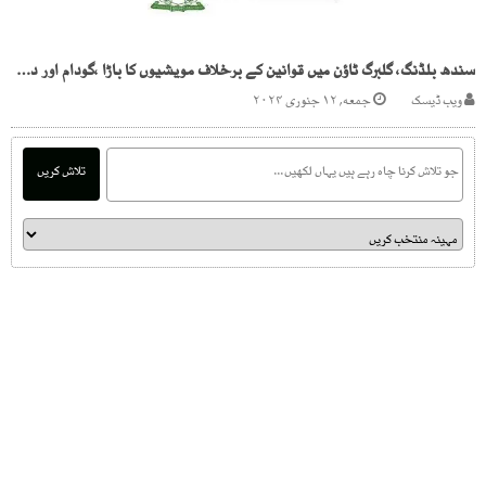
سندھ بلڈنگ، گلبرگ ٹاؤن میں قوانین کے برخلاف مویشیوں کا باڑا ،گودام اور دکانیں قائم
ویب ڈیسک
جمعه, ۱۲ جنوری ۲۰۲۴
تلاش کریں