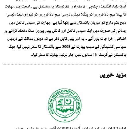
آسٹریلیا، انگلینڈ، جنوبی افریقہ اور افغانستان پر مشتمل ہے ۔ایونٹ میں بھارت
کا پہلا میچ 20 فروری کو بنگلا دیش، دوسرا میچ 23 فروری کو نیوزی لینڈ، تیسرا
میچ یکم مارچ کو میزبان پاکستان سے رکھا گیا ہے ، بھارت کی سیمی فائنل میں
رسائی کی صورت میں ایک سیمی فائنل اور فائنل بھی بیرون ملک منعقد کرانے پر
اضافی اخراجات ہوں گے ۔ یہ امر بھی قابل ذکر ہے کہ دونوں ممالک کے درمیان
سیاسی کشیدگی کے سبب بھارت نے 2008 سے پاکستان کا سفر نہیں کیا جبکہ
پاکستان نے گزشتہ 16 سالوں میں چار مرتبہ بھارت کا سفر کیا۔
مزید خبریں