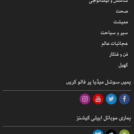
سائنس و ٹیکنالوجی
صحت
معیشت
سیر و سیاحت
عجائبات عالم
فن و فنکار
کھیل
ہمیں سوشل میڈیا پر فالو کریں
ہماری موبائل ایپلی کیشنز