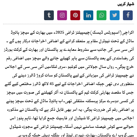
شیئر کریں
اکراچی(اسپورٹس ڈیسک)چیمپیئنز ٹرافی 2025ء میں بھارت کے میچز ہائبرڈ
ماڈل کے تحت نیوٹرل مقام پر منعقد کرانے کے اضافی اخراجات درکار ہوں گے ۔
آئی سی سی کی جانب سے مشروط معاہدے پر پاکستان اور بھارت کے کرکٹ بورڈز
کی رضامندی کے بعد پاکستان سے باہر کھیلے جانے والے میچز میں اضافی رقم
خرچ ہوگی۔ رواں سال جولائی میں کولمبو، سری لنکامیں آئی سی سی کے اجلاس
نے چیمپینز ٹرافی کی میزبانی کے لیے پاکستان کو سات کروڑ ڈالرز دینے کی
منظوری دی تھی جبکہ اضافی اخراجات کے لیے 45 لاکھ ڈالرز مختص کیے گئے
جس کا مقصد بھارتی کرکٹ ٹیم کے پاکستان نہ آکر کھیلنے کی صورت میں میچز
کی کسی دوسرے مرکز پرممکنہ منتقلی تھی۔اب ہائبرڈ ماڈل کے تحت میچز ہونے
پر اضافی رقم کی ضرورت ہوگی، یہ امر بھی قابل ذکر ہے کہ پاکستان نے مذکورہ
اجلاس میں چیمپینز ٹرافی کا شیڈول اور فارمیٹ جمع کرایا تھا، تاہم ہنوز اس
حوالے سے کوئی فیصلہ سامنے نہیں آسکا۔چیمپئنز ٹرافی کے مجوزہ شیڈول
میں گروپ اے پاکستان، بھارت، نیوزی لینڈ اور بنگلہ دیش جبکہ گروپ بی