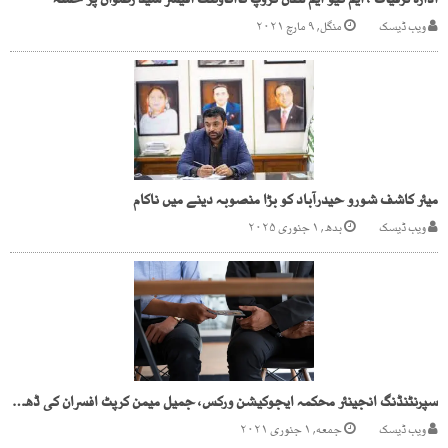
ادارہ ترقیات ، ایم کیو ایم لندن گروپ کااکاؤئنٹ آفیسر سید رضوان پر حملہ
ویب ڈیسک
منگل, ۹ مارچ ۲۰۲۱
میئر کاشف شورو حیدرآباد کو بڑا منصوبہ دینے میں ناکام
ویب ڈیسک
بدھ, ۱ جنوری ۲۰۲۵
سپرنٹنڈنگ انجینئر محکمہ ایجوکیشن ورکس، جمیل میمن کرپٹ افسران کی ڈھال بن گئے
ویب ڈیسک
جمعه, ۱ جنوری ۲۰۲۱