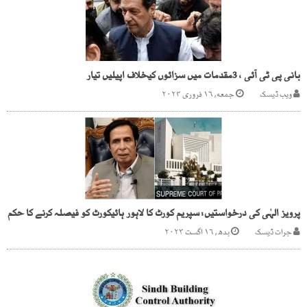
بانی پی ٹی آئی ، 3مقدمات میں سزائوں کیخلاف اپیلیں تیار
ویب ڈیسک
جمعه, ۱۶ فروری ۲۰۲۴
پرویز الہٰی کی درخواستیں: سپریم کورٹ کا لاہور ہائیکورٹ کو فیصلہ کرنے کا حکم
جرات ڈیسک
بدھ, ۱۶ اگست ۲۰۲۳