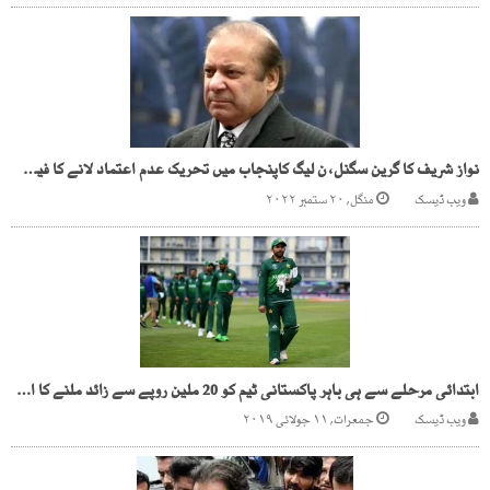
نواز شریف کا گرین سگنل، ن لیگ کاپنجاب میں تحریک عدم اعتماد لانے کا فیصلہ
ویب ڈیسک
منگل, ۲۰ ستمبر ۲۰۲۲
ابتدائی مرحلے سے ہی باہر پاکستانی ٹیم کو 20 ملین روپے سے زائد ملنے کا امکان
ویب ڈیسک
جمعرات, ۱۱ جولائی ۲۰۱۹