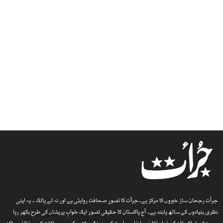
جرأت رجحان ساز خبروں کا مرکز ہے۔جرأت کا تصورِ صحافت روایتی ہے اور نہ لے پالک ۔ یہ اپنی
نظری بنیادوں کے ساتھ پابند ہے۔ آج پاکستان کا حقیقی تصور ایک خوابِ پریشاں کی طرح بکھر رہا