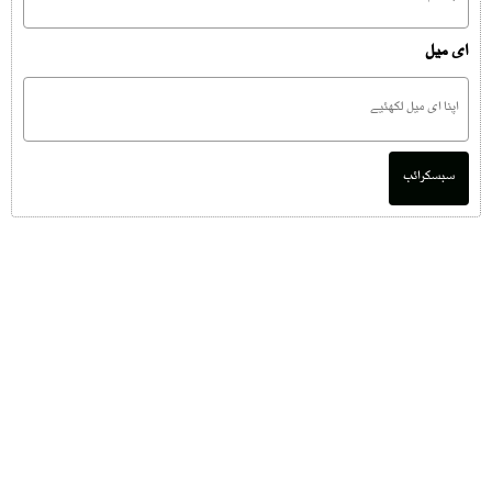
ای میل
سبسکرائب