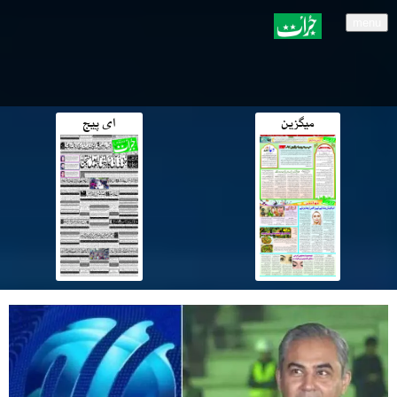
menu
میگزین
ای پیج