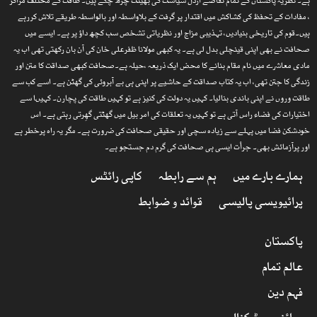
ہے۔ نظریۂ پاکستان کے تمام تقاضے ارذل سیاست کی بھینٹ چڑھ چکے ہیں۔ طاقت کے مختلف مراکز
، مفادات کے تحفظ کی کشاکش میں اقتدار پر گرفت کے بلاواسطہ اور بالواسطہ طریقے تلاش کررہے
ہیں۔قوم کی تاریخی بنیادیں، تہذیبی مزاج اور نظریاتی تشخص سب کچھ داؤ پر ہے۔ ایسے میں
صحافت نے بھی اپنی قینچلی بدل لی ہے۔ یہ کبھی مولانا ظفرعلی خان کی آن بان رکھتی تھی اب یہ
مادی معاشرے میں نام مقام بنانے کا محض ایک ذریعہ ،حیلہ ہے۔صحافت کبھی صداقت کا متن اور
زندگی کا جتن تھی، اب یہ کتاب صداقت کے حاشیے پر اپنی ہی بے آبروئی کی گھٹن ہے۔ اسے کب سے
طاقت وروں نے اپنی باندی بنالیا۔ کہیں یہ دولت کی کنیز ہے تو کہیں طاقت کی پچارن۔ کہیںا سے
اختیارات کی فضاء راس آتی ہے تو کہیں یہ تعلقات کی امر بیل میں گھٹتی گھِرتی رہتی ہے۔ اس
خودشکن فضا میں پہلے سے زیادہ سچی اور حقیقی صحافت کی ضرورت ہے۔ مگر یہ راہ پرخطر ہے
اور پرآزمائش بھی۔ جرأت ایسی ہی صحافت کی گرم دم جستجو ہے۔
ہمارے بارے میں
ہم سے رابطہ
کاپی رائٹس
پرائیویسی پالیسی
قوائد و ضوابط
پاکستان
عالم تمام
فہم دین