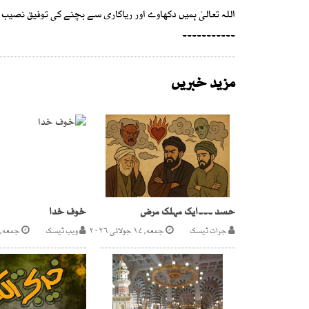
اللہ تعالیٰ ہمیں دکھاوے اور ریاکاری سے بچنے کی توفیق نصیب 
۔۔۔۔۔۔۔۔۔۔۔
مزید خبریں
حسد ۔۔۔ایک مہلک مرض
خوف خدا
جرات ڈیسک
جمعه, ۱۷ جولائی ۲۰۲۶
ویب ڈیسک
جمعه, ۲۱ جولائی ۲۰۱۷