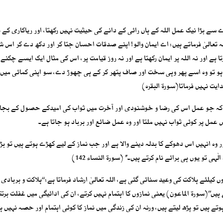
 بڑا نیک عمل اللہ کے ہاں رائی کے دانے کی حیثیت نہیں رکھتا، اور ریاکاری کے بغ
اللہ تعالیٰ فرماتے ہیں: اے ایمان والو! اپنے صدقات احسان جتا کر اور دکھ دے کر ا
ا ہے اور نہ اللہ پر ایمان رکھتا ہے اور نہ روز قیامت پر، اس کی مثال ایک ایسے چکنے 
و تو وہ اسے پھر وہی سخت اور صاف پتھر کر کے ہی چھوڑ دے، سو اپنی کمائی میں
دایت نہیں فرماتا(سورۃ البقرہ)
ا ہے کہ جو عمل اس کی رضا و خوشنودی اور آخرت میں ثواب کی امیدکے حصول کے بجائ
عمل پر کوئی ثواب نہیں ملتا اور وہ عمل ضائع اور برباد ہو جاتا ہے۔
ر وہ انہیں اس دھوکے کا بدلہ دینے والا ہے اور جب نماز کے لیے کھڑے ہوتے ہیں تو بڑ
 تو یوں ہی برائے نام کرتے ہیں۔’’ (سورۃ النساء 142)
یلئے ہلاکت کی وعید سنائی گئی ہے، اللہ تعالیٰ ارشاد فرماتا ہے: ‘‘ہلاکت و بربادی ہ
یں’’(سورۃ الماعون) یعنی نمازوں کا اہتمام نہیں کرتے، ان کی ادائیگی میں غفلت برتت
تے ہیں تو پڑھ لیتے ہیں، ورنہ ان کی زندگی میں نماز کا کوئی اہتمام اور حصہ نہیں ہو