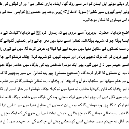
 دیتے ہوئے اہل ایمان کو اس سے روکا گیا، ارشاد باری تعالیٰ ہے ‘‘اور ان لوگوں کی ط
ہوجاؤ جو اتراتے ہوئے اور لوگوں میں خود نمائی (دکھاوا) کرتے ہوئے اپنے گھروں سے نکلے’’(سورۃ الانفال47)یہی وجہ ہے حضو
 اس بیماری کا شکار ہوجائے۔
ح فرمایا۔ حضرت ابوہریرہ ؓ سے مروی ہے کہ رسول اکرم ﷺ نے فرمایا: ‘‘قیامت کے دن
 ہوگا جو کہ شہید ہوگا،اللہ تعالیٰ اسے دنیا میں دی جانے والی نعمتیں گنوائے گا
 ان سب نعمتوں کے مقابل دنیا میں میرے لیے کیا کیا؟ وہ عرض کرے گا، میں نے تیری را
لیے قربان کی کہ لوگ تجھے بہادر اور شہید کہیں، تو شہید کہلا چکا۔ فرشتو! لے جاؤ
اسے جہنم میں ڈال دیں گے۔ پھر ایک دوسرا شخص رب کی بارگاہ میں حاضر ہوگا جو 
ا، وہ ان نعمتوں کا اقرار کرے گا۔ (صحیح مسلم) پھر رب تعالیٰ اس سے پوچھے گا کہ 
ے علم سیکھا اور سکھایا، قرآن پاک پڑھا اور پڑھایا۔ رب تعالیٰ فرمائے گا تو نے علم س
ر پڑھایا کہ قاری کہلایا جائے، تو دنیا میں تو کہلا چکا۔ فرشتو! لے جاؤ اسے اور ڈا
 میں ڈال دیں گے۔پھر آخر میں ایک سخی، رب کی بارگاہ میں حاضر ہوگا۔ اللہ تعا
قرار کرے گا، پھر رب فرمائے گا کہ تو نے ان نعمتوں کے مقابل دنیا میں میرے لیے کیا کی
ا دی۔ رب تعالیٰ فرمائے گا تو جھوٹا ہے، تو نے دولت اس لیے خرچ کی کہ لوگ تجھ
ر ڈال دو جہنم میں۔ فرشتے اسے گھسیٹتے ہوئے لے جائیں گے اور جہنم میں ڈال دی