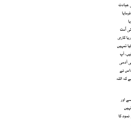
 عبادت
رمایا
ا
ی اُمت
یا کاری
یا تمہیں
یں، آپ
ی آدمی
،اس نے
 کہ اللہ
ے اور
ہیں
نمود کا