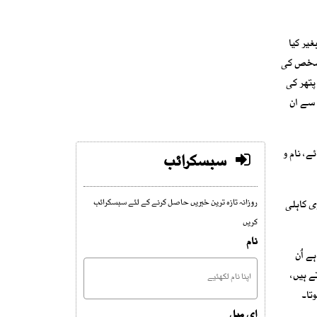
یر کیا
س شخص کی
پتھر کی
 سے ان
ے، نام و
سبسکرائب
روزانہ تازہ ترین خبریں حاصل کرنے کے لئے سبسکرائب
ی کاہلی
کریں
نام
ے اُن
ے ہیں،
تا۔
ای میل