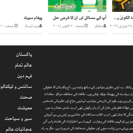
اُمّ المومنین سیدہ خدیجۃ الکبریٰ رضی اللہ عنہا
آپ کے مسائل اور ان کا شرعی حل
پیغام سیرت
۲
منتظم
جمعه, ۲۰ اکتوبر ۲۰۱۷
ویب ڈیسک
جمعه, ۱۰ فروری ۲۰۱۷
پاکستان
عالم تمام
فہم دین
سائنس و ٹیکنالو
الک ۔ یہ اپنی نظری بنیادوں کے ساتھ پابند ہے۔ آج پاکستان کا حقیقی
ارذل سیاست کی بھینٹ چڑھ چکے ہیں۔ طاقت کے مختلف مراکز ، مفادات
صحت
 کررہے ہیں۔قوم کی تاریخی بنیادیں، تہذیبی مزاج اور نظریاتی تشخص
معیشت
 مولانا ظفرعلی خان کی آن بان رکھتی تھی اب یہ مادی معاشرے میں
گی کا جتن تھی، اب یہ کتاب صداقت کے حاشیے پر اپنی ہی بے آبروئی
سیر و سیاحت
یز ہے تو کہیں طاقت کی پچارن۔ کہیںا سے اختیارات کی فضاء راس آتی
عجائبات عالم
ا میں پہلے سے زیادہ سچی اور حقیقی صحافت کی ضرورت ہے۔ مگر یہ راہ