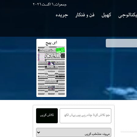
جمعرات, ۶ اگست ۲۰۲۶
کنالوجی
کھیل
فن و فنکار
جریدہ
ای پیج
تلاش کریں