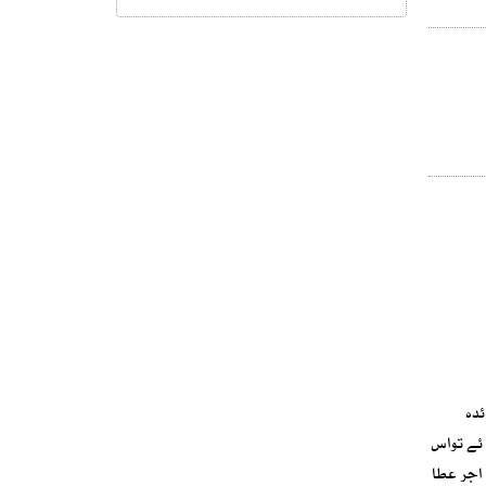
ئدہ
 ئے تواس
 اجر عطا