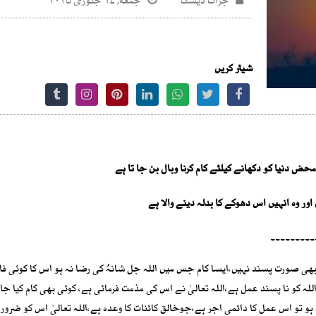
جرات ڈیسک
جمعه, ۱۷ جنوری ۲۰۲۵
شیئر کریں
ض دنیا کو دکھانے کیلئے کام کرنا وبال بن جا تا ہے
ور وہ انہیں اس دھوکے کا بدلہ دینے والا ہے
۔۔۔۔۔۔۔۔۔
ھی صورت پسند نہیں،ایسا کام جس میں اللہ جل شانہُ کی رضا نہ ہو اس کا کوئی فا
للہ کو نا پسند عمل ہے،اللہ تعالیٰ نے اس کی مذمت فرمائی ہے، کوئی بھی کام کیا جا
ہ ہو تو اس عمل کا دائمی اجر ہے،جوخالق کائنات کا وعدہ ہے،اللہ تعالیٰ اس کو ضرور