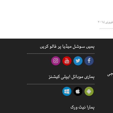
ہمیں سوشل میڈیا پر فالو کریں
جی
ہماری موبائل ایپلی کیشنز
ہمارا نیٹ ورک