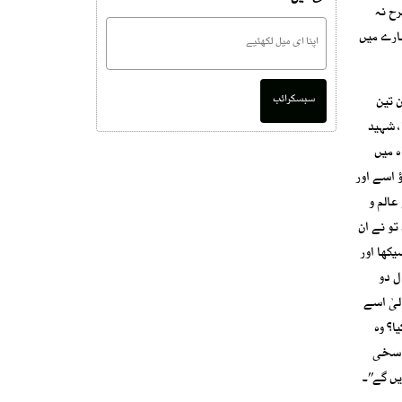
رح نہ
رﷺ کواپنی امت کے بارے میں
سبسکرائب
 تین
، شہید
ہ میں
 اسے اور
عالم و
تو نے ان
یکھا اور
ل دو
لیٰ اسے
ا؟ وہ
ے سخی
ں گے’’۔