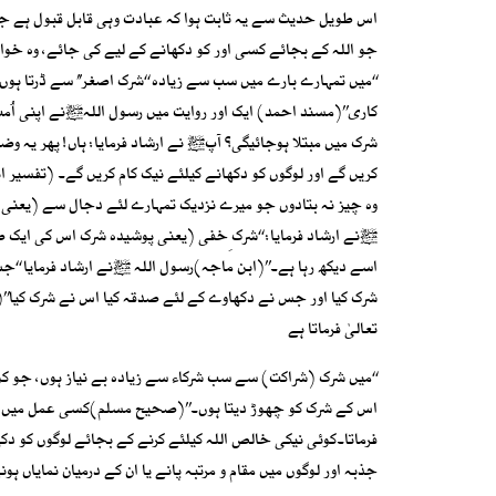
اس طویل حدیث سے یہ ثابت ہوا کہ عبادت وہی قابل قبول ہے ج
جو اللہ کے بجائے کسی اور کو دکھانے کے لیے کی جائے، وہ خوا
‘‘میں تمہارے بارے میں سب سے زیادہ ‘‘شرک اصغر’’ سے ڈرتا ہوں
کاری’’(مسند احمد) ایک اور روایت میں رسول اللہﷺنے اپنی اُمت
شرک میں مبتلا ہوجائیگی؟ آپﷺ نے ارشاد فرمایا: ہاں! پھر یہ وض
کریں گے اور لوگوں کو دکھانے کیلئے نیک کام کریں گے۔ (تفسیر 
وہ چیز نہ بتادوں جو میرے نزدیک تمہارے لئے دجال سے (یعنی 
ﷺنے ارشاد فرمایا: ‘‘شرک ِخفی (یعنی پوشیدہ شرک اس کی ایک صور
اسے دیکھ رہا ہے۔’’(ابن ماجہ)رسول اللہ ﷺنے ارشاد فرمایا ‘‘
شرک کیا اور جس نے دکھاوے کے لئے صدقہ کیا اس نے شرک کیا’’(
تعالیٰ فرماتا ہے
‘‘میں شرک (شراکت) سے سب شرکاء سے زیادہ بے نیاز ہوں، جو 
اس کے شرک کو چھوڑ دیتا ہوں۔’’(صحیح مسلم)کسی عمل میں دوسر
فرماتا۔کوئی نیکی خالص اللہ کیلئے کرنے کے بجائے لوگوں کو د
جذبہ اور لوگوں میں مقام و مرتبہ پانے یا ان کے درمیان نمایاں