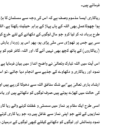
فرماتے ہیں۔
ریاکاری ایسا مذموم وصف ہے کہ اس کی وجہ سے مسلمان کا بڑے سے
ہوا چھوٹاعمل بھی اللہ کے ہاں پہاڑ کے برابر حیثیت رکھتا ہے، 
طرح برباد نہ کر لیا کرو جو مال لوگوں کے دکھانے کے لئے خرچ کرت
سی ہے جس پر تھوڑی سی مٹی پڑی ہو، پھر اس پر زوردار بارش ہ
(ریاکاروں) کے ہاتھ کچھ بھی نہیں آئے گا، اور اللہ، کافر قوم کو ہ
اس آیت میں اللہ تبارک وتعالیٰ نے واضح انداز میں بیان فرمای
نمود اور ریاکاری و دکھاوے کے جذبے سے انجام دیا جائے، تو اس 
ارشاد باری تعالیٰ ہے ‘‘بے شک منافق اللہ سے دھوکا کررہے ہیں او
کی حالت میں کھڑے ہوتے ہیں،صرف لوگوں کو دکھاتے ہیں اور یاد الٰہی
اسی طرح ایک مقام پر نماز میں سستی و غفلت کرنے والے ریا کاروں ک
نمازیوں کے لئے جو اپنی نماز سے غافل ہیں وہ جو ریا کاری کرتے ہ
نمود ونمائش اور لوگوں کو دکھانے کیلئے کبھی لوگوں کے درمیان ہو