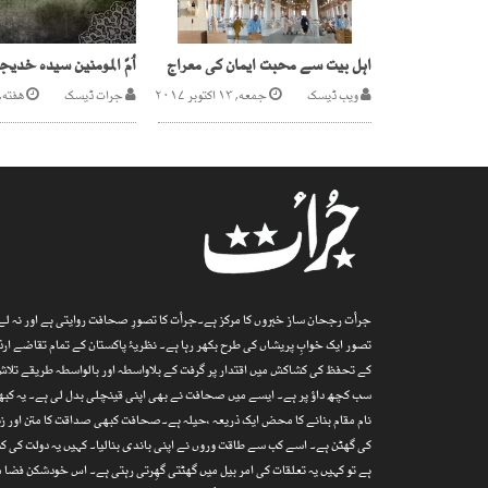
اہل بیت سے محبت ایمان کی معراج
ویب ڈیسک
جمعه, ۱۳ اکتوبر ۲۰۱۷
جرات ڈیسک
هفته, ۲۸ فروری ۰۲۶
جرأت رجحان ساز خبروں کا مرکز ہے۔جرأت کا تصورِ صحافت روایتی ہے اور نہ لے پ
تصور ایک خوابِ پریشاں کی طرح بکھر رہا ہے۔ نظریۂ پاکستان کے تمام تقاضے 
کے تحفظ کی کشاکش میں اقتدار پر گرفت کے بلاواسطہ اور بالواسطہ طریقے تلاش
سب کچھ داؤ پر ہے۔ ایسے میں صحافت نے بھی اپنی قینچلی بدل لی ہے۔ یہ کبھی
نام مقام بنانے کا محض ایک ذریعہ ،حیلہ ہے۔صحافت کبھی صداقت کا متن اور زند
کی گھٹن ہے۔ اسے کب سے طاقت وروں نے اپنی باندی بنالیا۔ کہیں یہ دولت کی کن
ہے تو کہیں یہ تعلقات کی امر بیل میں گھٹتی گھِرتی رہتی ہے۔ اس خودشکن فض