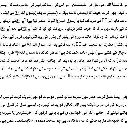
و خالصتاً اللہ عزوجل کی خوشنودی اور اس کی رضا کے لیے کی جائے،جب کہ ایسی
ہ کوئی بھی کرے،جہنم کا ایندھن ثابت ہوگی۔ (مسلم شریف)رسول اللہﷺ نے ارشاد ف
۔ صحابہ کرامؓ نے دریافت کیا یا رسول اللہﷺ!شرک اصغر کیا ہے؟ آپ ﷺنے فرمایا ری
 کے بارے میں شرک کا خوف ظاہر فرمایا۔ دریافت کیا گیا کہ کیا آپ ﷺکے بعد آپ ﷺک
احت فرمائی کہ وہ لوگ چاند سورج کی پتھر اور بتوں کی پرستش نہیں کریں گے، لیکن ر
ابن کثیر)حضرت ابو سعید خدریؓ روایت کرتے ہیں کہ رسول اللہﷺ نے ارشاد فرمایا: ک
دجال کے فتنے سے) بھی زیادہ خطرناک ہے؟ عرض کیاگیا، یا رسول اللہﷺ ضرور بتائ
ت) یہ کہ آدمی کھڑا نماز پڑھ رہا ہو، پھر اس بنائپر اپنی نمازکو مزین کردے کہ کوئ
جس نے دکھاوے کے لئے نماز پڑھی، اس نے شرک کیا، جس نے دکھاوے کے لئے روزہ رکھا
جامع العلوم والحکم)حضرت ابوہریرہؓ سے مروی ہے،رسول اللہﷺکا ارشادِ گرامی ہے
کوئی ایسا عمل کرے، جس میں میرے ساتھ کسی دوسرے کو بھی شریک کرے تو میں اس
ے کی ذرہ برابر شرکت بھی اللہ تعالیٰ کو پسند نہیں، وہ ایسے عمل کو قبول ہی ن
کھانے کیلئے کی جائے، اللہ کی خوشنودی کے بجائے، لوگوں کی خوشنودی یا شہرت و 
 ہونے کا جذبہ شامل ہوجائے تو یہ ریا کاری ہے جو سخت مذموم اورناپسندیدہ عمل ہے۔