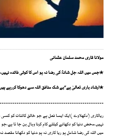
مولانا قاری محمد سلمان عثمانی
٭جس میں اللہ جل شانہُ کی رضا نہ ہو اس کا کوئی فائدہ نہیں،مح
٭ارشاد باری تعالیٰ ہے ‘‘بے شک منافق اللہ سے دھوکا کررہے ہیں ا
۔۔۔۔۔۔۔۔۔۔۔۔۔۔۔۔۔۔۔۔۔۔۔۔۔۔۔۔۔۔۔۔۔۔۔۔۔۔۔۔۔۔۔۔۔۔۔۔۔
ریاکاری (دکھلاوے )ایک ایسا فعل ہے جو خالق کائنات کو کسی ب
نہیں،محض دنیا کو دکھانے کیلئے کام کرنا وبال بن جا تا ہے،جو ا
میں اللہ کی رضا شامل ہو ریا کاری نہ ہو،دنیا کو دکھانا مقصد ن