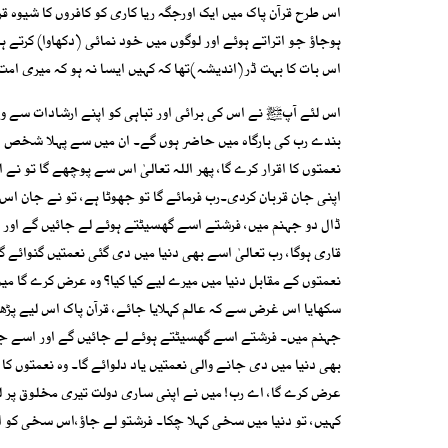
اس طرح قرآن پاک میں ایک اورجگہ ریا کاری کو کافروں کا شیوہ قرار
اس بات کا بہت ڈر(اندیشہ)تھا کہ کہیں ایسا نہ ہو کہ میری امت
اس لئے آپﷺ نے اس کی برائی اور تباہی کو اپنے ارشادات سے واض
بندے رب کی بارگاہ میں حاضر ہوں گے۔ ان میں سے پہلا شخص ایسا
نعمتوں کا اقرار کرے گا، پھر اللہ تعالیٰ اس سے پوچھے گا تو نے
اپنی جان قربان کردی۔رب فرمائے گا تو جھوٹا ہے، تو نے جان اس 
ڈال دو جہنم میں، فرشتے اسے گھسیٹتے ہوئے لے جائیں گے اور 
قاری ہوگا، رب تعالیٰ اسے بھی دنیا میں دی گئی نعمتیں گنوائے گ
نعمتوں کے مقابل دنیا میں میرے لیے کیا کیا؟ وہ عرض کرے گا میں ن
سکھایا اس غرض سے کہ عالم کہلایا جائے، قرآن پاک اس لیے پڑھا او
جہنم میں۔ فرشتے اسے گھسیٹتے ہوئے لے جائیں گے اور اسے جہنم
بھی دنیا میں دی جانے والی نعمتیں یاد دلوائے گا۔ وہ نعمتوں کا ا
عرض کرے گا، اے رب! میں نے اپنی ساری دولت تیری مخلوق پر لٹ
کہیں، تو دنیا میں سخی کہلا چکا۔ فرشتو لے جاؤ،اس سخی کو او