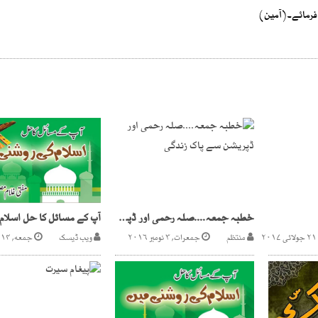
فرمائے۔(آمین)
خطبہ جمعہ....صلہ رحمی اور ڈپریشن سے پاک زندگی
منتظم
جمعرات, ۳ نومبر ۲۰۱۶
ویب ڈیسک
جمعه, ۱۴ جولائی ۲۰۱۷