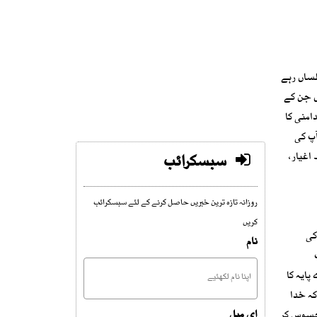
لساں رہے
ں جن کے
امنی کا
آپ کی
اغیار،
سبسکرائب
روزانہ تازہ ترین خبریں حاصل کرنے کے لئے سبسکرائب
کریں
کی
نام
پایہ کا
کہ خدا
ای میل
محسوس کر