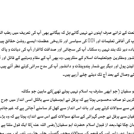
ت کے ترانے صرف اپنوں نے نہیں گائے؛بل کہ بیگانے بھی آپ کی تعریف میں رطب ال
کی آفاقی تعلیمات اور آپؐ کی سیاسی اور تاریخی عظمت؛ ایسے روشن حقائق ہی
 دیر تک بند نہیں رہ سکتا۔ آپ کی سچائی اور صداقت کااقرار،آپ کی دیانت و پاک د
ور ومفکرین جوتعلیمات اسلام کے منکرہیں، وہ بھی آپ کے مقام ومرتبے کے قائل اور 
لینن پول اور دیگر بے شمار ہندوپنڈت و دانشور آپ کی مدح سرائی کرتے نظر آتے ہیں۔ 
 وصال کے بعد آج تک دیتے چلے آرہے ہیں۔
فیان (جو ابھی مشرف بہ اسلام نہیں ہوئے تھے)کے مابین جو مکالمہ
کریں تو صاف محسوس ہوتا ہے کہ ہرقل نے ابوسفیان سے بالکل اسی انداز میں جرح 
 سے سوالات کرتے ہیں اور بات اس انداز سے کھل کر سامنے آجاتی ہے کہ غیرجانب
فیان سے ہرقل نے جس گہرائی کے ساتھ سوالات کیے اس سے اندازہ ہوتا ہے کہ وہ بڑے 
ن چکا تھا۔بعد از قبول اسلام حضرت ابو سفیان(رضی اللہ عنہ)کا ایک قول ملتا ہے 
وٹ بول دوں؛ اس لیے کہ قیصر کے سوالات مجھے گھیرتے چلے جا رہے تھے او ر میں 