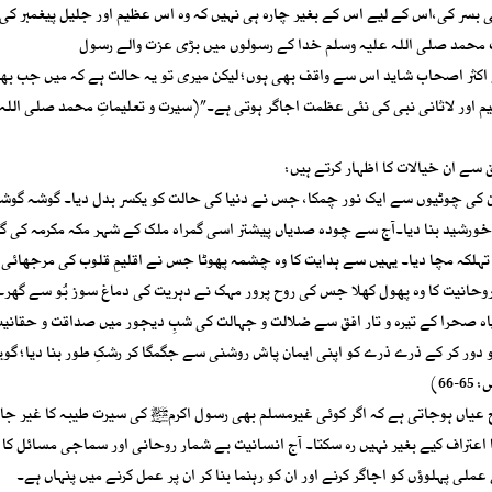
ندگی بسر کی،اس کے لیے اس کے بغیر چارہ ہی نہیں کہ وہ اس عظیم اور جلیل پیغمبر ک
حمد صلی اللہ علیہ وسلم خدا کے رسولوں میں بڑی عزت والے رسول
کثر اصحاب شاید اس سے واقف بھی ہوں؛ لیکن میری تو یہ حالت ہے کہ میں جب بھ
م اور لاثانی نبی کی نئی عظمت اجاگر ہوتی ہے۔”(سیرت و تعلیماتِ محمد صلی اللہ 
ے ان خیالات کا اظہار کرتے ہیں:
ان کی چوٹیوں سے ایک نور چمکا، جس نے دنیا کی حالت کو یکسر بدل دیا۔ گوشہ گوشہ 
ِ خورشید بنا دیا۔آج سے چودہ صدیاں پیشتر اسی گمراہ ملک کے شہر مکہ مکرمہ کی 
ہلکہ مچا دیا۔ یہیں سے ہدایت کا وہ چشمہ پھوٹا جس نے اقلیمِ قلوب کی مرجھائی 
وحانیت کا وہ پھول کھلا جس کی روح پرور مہک نے دہریت کی دماغ سوز بُو سے گھر
یاہ صحرا کے تیرہ و تار افق سے ضلالت و جہالت کی شبِ دیجور میں صداقت و حقانیت 
دور کر کے ذرے ذرے کو اپنی ایمان پاش روشنی سے جگمگا کر رشکِ طور بنا دیا؛ گویا
6)
عیاں ہوجاتی ہے کہ اگر کوئی غیرمسلم بھی رسول اکرمﷺ کی سیرت طیبہ کا غیر جا
عتراف کیے بغیر نہیں رہ سکتا۔ آج انسانیت بے شمار روحانی اور سماجی مسائل کا 
ی پہلوؤں کو اجاگر کرنے اور ان کو رہنما بنا کر ان پر عمل کرنے میں پنہاں ہے۔