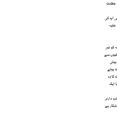
ی عظمت
ی اپ کی
علیہ
کو نورِ
گلیوں سے
ہوئی
ے ہوئے
کا وہ
 ایک
نب داری
شکار ہے