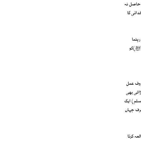
 حاصل نہ
دائی کا
رہنما
 (ﷺ)کو
روف عمل
ڑائی بھی
سلم) ایک
طرف جہاں
ہ کرتا