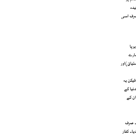
یدہ
 صرف اسی
اپنے دیرپا
مارے
تیاق)اور
یکن یہ
نیا کے
ان کے
۔ صرف
ا۔ کفار