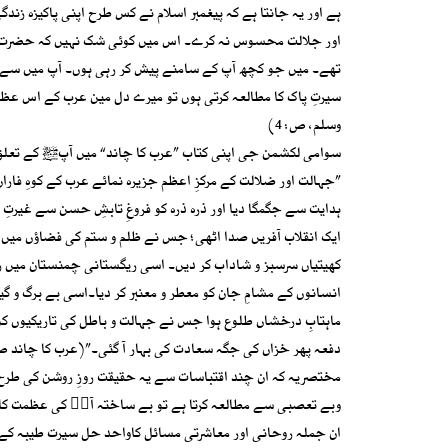
ہے اور یہ جانتا ہے کہ پیغمبر اسلام نے کس طرح اپنی پاکیزہ ز
اور جلالت محسوس نہ کرے۔ اس میں کوئی شک نہیں کہ حضرت م
تھے۔ میں جو کچھ آپ کے سامنے پیش کر رہی ہوں۔ آپ میں سے ا
سیرتِ پاک کا مطالعہ کرتی ہوں تو میرے دل مین عرب کے اس عظی
وسلم، ص: 4)
سوامی لکشمن جی اپنی کتاب ”عرب کا چاند“ میں آپﷺ کے تعلق س
”جہالت اور ضلالت کے مرکزِ اعظم جزیرہ نمائے عرب کے کوہِ فار
ہدایت سے جگمگا دیا اور ذرہ ذرہ کو فروغِ تابشِ حسن سے غیرت
ایک انقلاب آفریں صدا اٹھی؛ جس نے ظلم و ستم کی فضاؤں میں ت
کھیتیاں سرسبز و شاداب کر دیں۔ اسی ریگستانی چمنستان میں ر
انسانوں کے مشامِ جان کو معطر و معنبر کر دیا۔اسی بے برگ و گ
ماہتابِ درخشاں طلوع ہوا جس نے جہالت و باطل کی تاریکیوں کو 
دفعہ پھر خزاں کی جگہ سعادت کی بہار آ گئی۔”(عرب کا چاند ص: 65-6
مختصریہ کہ ان چند اقتباسات سے یہ حقیقت روزِ روشن کی طرح 
وبے تعصبی سے مطالعہ کرتا ہے تو بے ساختہ آپؐ کی عظمت کا ا
ان جملہ روحانی اور معاشرتی مسائل کاواحد حل سیرت طیبہ کے عمل