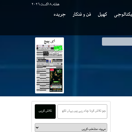
هفته, ۸ اگست ۲۰۲۶
کنالوجی
کھیل
فن و فنکار
جریدہ
ای پیج
کھر جی کاانکشاف
تلاش کریں