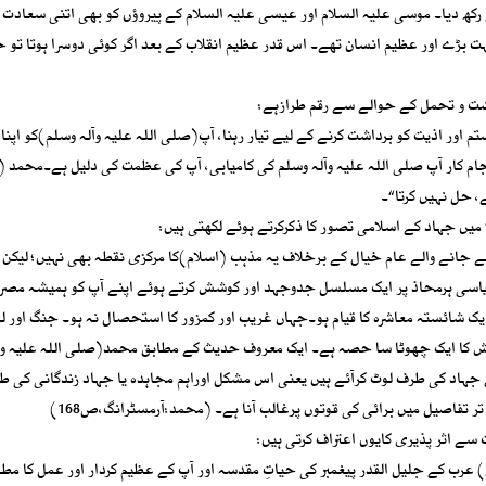
رکھ دیا۔ موسی علیہ السلام اور عیسی علیہ السلام کے پیروؤں کو بھی اتنی سعادت
ڑے اور عظیم انسان تھے۔ اس قدر عظیم انقلاب کے بعد اگر کوئی دوسرا ہوتا تو خ
داشت و تحمل کے حوالے سے رقم طرازہے:
 اور اذیت کو برداشت کرنے کے لیے تیار رہنا، آپ(صلی اللہ علیہ وآلہ وسلم)کو اپنا 
ور انجام کار آپ صلی اللہ علیہ وآلہ وسلم کی کامیابی، آپ کی عظمت کی دلیل ہے۔محمد
ے، حل نہیں کرتا“۔
میں جہاد کے اسلامی تصور کا ذکرکرتے ہوئے لکھتی ہیں:
ئے جانے والے عام خیال کے برخلاف یہ مذہب (اسلام)کا مرکزی نقطہ بھی نہیں؛ لیکن
ر سیاسی ہرمحاذ پر ایک مسلسل جدوجہد اور کوشش کرتے ہوئے اپنے آپ کو ہمیشہ مص
یک شائستہ معاشرہ کا قیام ہو۔جہاں غریب اور کمزور کا استحصال نہ ہو۔ جنگ اور ل
شش کا ایک چھوٹا سا حصہ ہے۔ ایک معروف حدیث کے مطابق محمد(صلی اللہ علیہ و
جہاد کی طرف لوٹ کرآئے ہیں یعنی اس مشکل اوراہم مجاہدہ یا جہاد زندگانی کی 
تر تفاصیل میں برائی کی قوتوں پرغالب آنا ہے۔ (محمد:آرمسٹرانگ،ص168)
ے اثر پذیری کایوں اعتراف کرتی ہیں:
کے جلیل القدر پیغمبر کی حیاتِ مقدسہ اور آپ کے عظیم کردار اور عمل کا مطالع