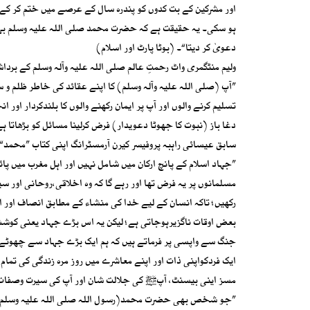
اور مشرکین کے بت کدوں کو پندرہ سال کے عرصے میں ختم کر کے 
ہو سکی۔ یہ حقیقت ہے کہ حضرت محمد صلی اللہ علیہ وسلم بہت ب
دعویٰ کر دیتا“۔ (بوٹا پارٹ اور اسلام)
ولیم منٹگمری واٹ رحمتِ عالم صلی اللہ علیہ وآلہ وسلم کے بر
”آپ (صلی اللہ علیہ وآلہ وسلم) کا اپنے عقائد کی خاطر ظلم و ستم
تسلیم کرنے والوں اور آپ پر ایمان رکھنے والوں کا بلندکردار ا
دغا باز (نبوت کا جھوٹا دعویدار) فرض کرلینا مسائل کو بڑھاتا ہ
سابق عیسائی راہبہ پروفیسر کیرن آرمسٹرانگ اپنی کتاب ”محمد“ 
”جہاد اسلام کے پانچ ارکان میں شامل نہیں اور اہل مغرب میں پا
مسلمانوں پر یہ فرض تھا اور رہے گا کہ وہ اخلاقی،روحانی او
رکھیں؛ تاکہ انسان کے لیے خدا کی منشاء کے مطابق انصاف اور ا
بعض اوقات ناگزیرہوجاتی ہے؛ لیکن یہ اس بڑے جہاد یعنی کو
جنگ سے واپسی پر فرماتے ہیں کہ ہم ایک بڑے جہاد سے چھوٹے 
ایک فردکواپنی ذات اور اپنے معاشرے میں روز مرہ زندگی کی تمام 
مسز اینی بیسنٹ، آپﷺ کی جلالت شان اور آپ کی سیرت وصفات س
”جو شخص بھی حضرت محمد(رسول اللہ صلی اللہ علیہ وسلم) عرب 