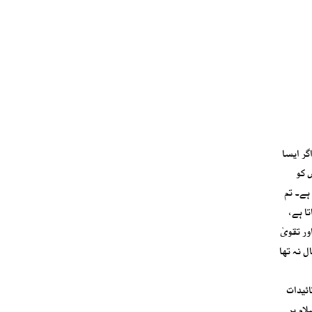
گر ایسا
س کو
ہے۔ تم
ا ہے،
ر تقویٰ
ل نہ تھا
ائیدات
ام پر