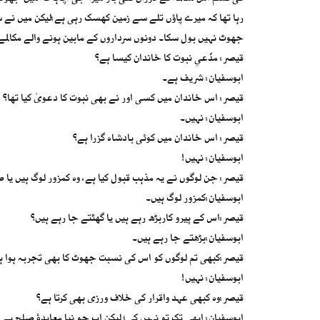
رہا تھا کہ میرے پاؤں تلے سے زمین کھسک رہی ہے؛لیکن میں نے س
جھوٹ نہیں بول سکا۔ دونوں سرداروں کے مابین ہونے والے مکالم
قیصر: مدّعیِ نبوت کا خاندان کیسا ہے؟
ابوسفیان: شریف ہے۔
قیصر: اس خاندان میں کسی اور نے بھی نبوت کا دعویٰ کیا تھا؟
ابوسفیان: نہیں۔
قیصر: اس خاندان میں کوئی بادشاہ گزرا ہے؟
ابوسفیان: نہیں!
قیصر: جن لوگوں نے یہ مذہب قبول کیا ہے، وہ کمزور لوگ ہیں یا ص
ابوسفیان:کمزور لوگ ہیں۔
قیصر:اس کے پیرو کاربڑھ رہے ہیں یا گھٹتے جا رہے ہیں؟
ابوسفیان:بڑھتے جا رہے ہیں۔
قیصر:کبھی تم لوگوں کو اس کی نسبت جھوٹ کا بھی تجربہ ہوا ہ
ابوسفیان: نہیں!
قیصر:وہ کبھی عہد واقرار کی خلاف ورزی بھی کرتا ہے؟
ابوسفیان: ابھی تک تو نہیں کی؛ لیکن اب جو نیا معاہدۂ صلح ہے ا