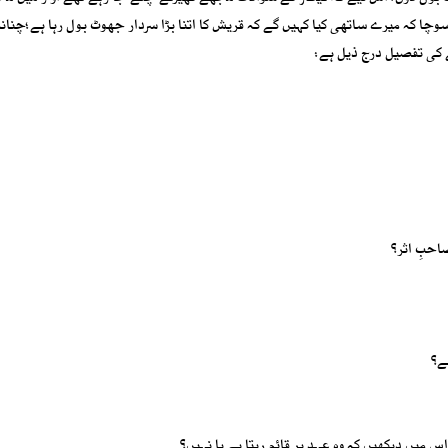
وچا کہ میرے ساتھی کیا کہیں گے کہ قریش کا اتنا بڑا سردار جھوٹ بول رہا ہے؛چنان
ے کی تفصیل درج ذیل ہے:
احبِ اثر؟
ے؟
س میں دیکھیں کہ وہ عہد پر قائم رہتا ہے یا نہیں؟