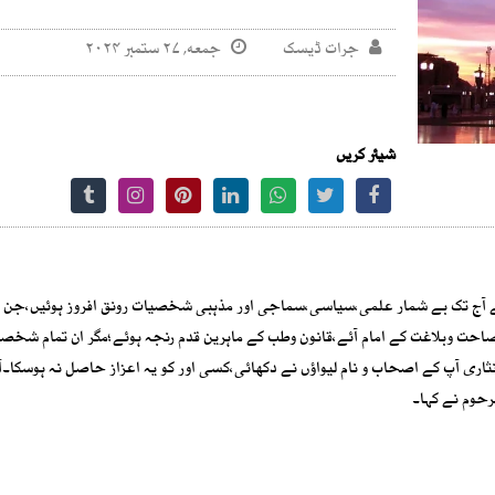
جرات ڈیسک
جمعه, ۲۷ ستمبر ۲۰۲۴
شیئر کریں
سے آج تک بے شمار علمی،سیاسی،سماجی اور مذہبی شخصیات رونق افروز ہوئیں،جن 
صاحت وبلاغت کے امام آئے،قانون وطب کے ماہرین قدم رنجہ ہوئے؛مگر ان تمام شخص
ری آپ کے اصحاب و نام لیواؤں نے دکھائی،کسی اور کو یہ اعزاز حاصل نہ ہوسکا۔
رحوم نے کہا۔