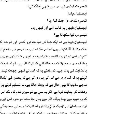
قیصر: تم لوگوں نے اس سے کبھی جنگ کی؟
ابوسفیان:ہاں!
قیصر: نتیجہ ئ جنگ کیا رہا؟
ابوسفیان:کبھی ہم غالب آئے اور کبھی وہ۔
قیصر: وہ کیا سکھاتا ہے؟
ابوسفیان:کہتا ہے کہ ایک خدا کی عبادت کرو، کسی اور کو خدا کا 
علامہ شبلیؒ لکھتے ہیں کہ اس مکالمہ کے بعد قیصر نے مترجم کے 
”تم نے اس کو شریف النسب بتایا، پیغمبر اچھے خاندانوں میں پید
ہوتا تو میں سمجھتا کہ یہ خاندانی خیال کا اثر ہے۔ تم تسلیم کر
بادشاہت کی ہوس ہے۔ تم مانتے ہو کہ اس نے کبھی جھوٹ نہیں ب
کہتے ہو کہ کمزوروں نے اس کی پیروی کی ہے تو پیغمبر کے ابتدائ
سچے مذہب کا یہی حال ہے کہ بڑھتا جاتا ہے۔تم تسلیم کرتے ہو کہ 
وعفاف کی ہدایت کرتا ہے، اگر یہ سچ ہے تو میری قدم گاہ تک اس ک
کہ وہ عرب میں پیدا ہوگا۔ اگر میں وہاں جا سکتا تو خود اس کے
ایک مسلمان کے نزدیک قرآنِ پاک اور احادیث نبویہ کی موجودگی م
واقتباسات کی چنداں محتاج ہے؛ لیکن تبلیغی نقطہ نظر سے دیکھا