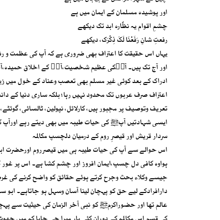
اور پوشیدہ مسلمان کے ایمان میں ہے
چشمِ اقوام یہ نظّارہ ابد تک دیکھے
رفعتِ شانِ رَفَعْنَا لَکَ ذِکْرَک، دیکھے
یہاں اس حقیقت کا اعتراف بھی ضروری ہے کہ آپ کی عظمت و رفع
اور آج تک ہیں۔ آپؐکی عظیم شخصیت،آپؐ کے اخلاق حمیدہ،آپ 
ادراک کے بعد کوئی غیر مسلم بھی تعصب وعناد کے خول میں زیادہ
اعتراف صرف عربوں تک محدود نہیں رہا؛ بلکہ ساری دنیا کے دانش
تعریف وتوصیف پر مجبور ہیں، کارلائل، نپولین، ٹالسائی، گوئٹے، 
ایسی شہادتیں آپﷺ کی حیات طیبہ میں بھی دیتے رہے اورآپ کے
سردار قریش اور قیصرِ روم کے درمیان دلچسپ مکالمہ
اس حوالے سے آپ کی حیات طیبہ ہی میں قیصرروم اورحضرت ابو س
ہواوہ کافی دل چسپ،ایمان افروز اور چشم کشا ہے۔ اس پر غور 
جیسے وکلاء بحث وجرح کرتے ہوئے حقائق کو واضح کرنے کی غرض
دارافرادکے لیے حق کو پہچان لینا آسان وسہل ہو جاتاہے۔ ابو س
عالم تھا اور حضوراکرمﷺ کو نبی آخر الزمان کی حیثیت سے پہچا
کی قسم اس مکالمہ کے دوران کئی بار میرا جی چاہا کہ میں جھ