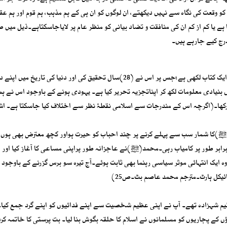
ہ کو وقعت کی نگاہ سے نہیں دیکھتے، ان لوگوں کو ان ہی کے ہم مذہب، ہم قوم اور ہم عق
ہے یا کم از کم ان کی منافقت و تضاد بیانی کو منظر عام پر لایاجاسکتاہے۔ذیل میں
رج کیے جارہے ہیں۔
مائیکل ہارٹ نامی ایک یہودی مصنف نے ”100عظیم آدمی“نامی ایک کتاب لکھی ہے؛جس پر اس نے (28)سال تحقیق کی اور دنیا کی تاریخ میں 
ات کے بارے میں بنیادی معلومات لکھ کر اپناتجزیہ تحریر کیا ہے۔ یہودی ہونے کے باوجود اس نے ہ
رکھا۔(اگرچہ اس کے مندرجات سے اسلامی نقطۂ نظر سے اختلاف کیا جاسکتا ہے۔ اش
)کا شمار سب سے پہلے کرنے پر چند احباب کو حیرت ہواور کچھ معترض بھی ہوں؛ل
رابر طور پر کامیاب رہی۔محمد(ﷺ)نے عاجزانہ طور پراپنی مساعی کا آغاز کیا اور د
ہ ایک انتہائی موثر سیاسی رہنما بھی ثابت ہوئے۔آج تیرہ سو برس گزرنے کے باوجود 
ئیکل ہارٹ۔مترجم محمد عاصم بٹ۔ص25)
م شہزادہ تھے۔ آپ نے اپنی عظیم شخصیت سے اپنے فدائیوں کو اپنے گرد جمع کیا
کے پجاریوں کو مسلمانوں نے اسلام کا حلقہ بگوش بنا لیا۔ بت پرستی کا خاتمہ کردی