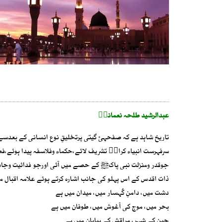
عبدالرشید طلحہ نعمانیؔ
تاریخ شاہد ہے کہ صفحہئ گیتی پرتخلیقِ نوع انسانی کے بعد
سرفہرست انبیاء کرامؑ تشریف لائے،حکماء وفلاسفہ پیدا ہوئے،ف
جوقدر ومنزلت نبی پاکﷺ کے حصے میں آئی اورجو فدائیت وجانثا
ذات اقدس کے اس پہلو کی جانب اشارہ کرتے ہوئے علامہ اقبال م
دشت میں، دامنِ کُہسار میں، میدان میں ہے
بحر میں، موج کی آغوش میں، طوفان میں ہے
چین کے شہر، مراقش کے بیابان میں ہے