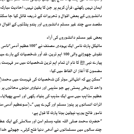
ایمان نہیں رکھتے، قرآنِ کریم پر جن کا یقین نہیں، احادیث مبارک
دانشوروں کے بعض اقوال و تحریرات کے ذریعہ قائل کیا جا سکتا 
مقصد سے چند غیر مسلم دانشوروں اور ہندو پنڈتوں کے اقوال د
بعض غیر مسلم دانشوروں کی آراء
نقوش چھوڑنے والی 100 اہم ترین، قد آور شخصی
پیارے نبی ﷺ کا نام ان تمام اہم ترین شخصیات میں سر فہرست 
مضمون کا آغاز ان الفاظ میں کیا:
”ممکن ہے کہ انتہائی موثر کن شخصیات کی فہرست میں محمد(ﷺ
واحد تاریخی ہستی ہے جو مذہبی اور دنیاوی دونوں محاذوں پر ب
عظیم مذاہب میں سے ایک مذہب کی بنیاد رکھی اور اسے پھیلایا۔و
اثرات انسانوں پر ہنوز مسلم اور گہرے ہیں ”۔(سوعظیم آدمی:ما
نامور فاتح یورپ نپولین بونا پارٹ کا قول ہے:
”حضرت محمد صلی اللہ علیہ وسلم امن اور سلامتی کے ایک عظی
چند سالوں میں مسلمانوں نے آدھی دنیا فتح کرلی۔ جھوٹے خداؤں 