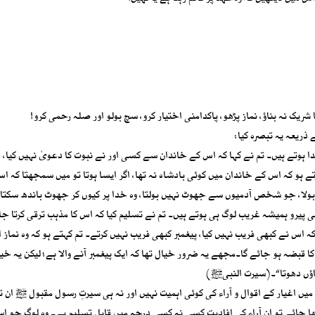
شریک نہ بناؤ، نماز پڑھو، پاکدامنی اختیار کرو، سچ بولو اور صلہ رحمی کرو!
ذریعہ یہ تبصرہ کیا:
ا ہوتے ہیں۔ تم نے کہا کہ اس کے خاندان سے کسی اور نے نبوت کا دعویٰ نہیں کیا، ا
تے ہو کہ اس کے خاندان میں کوئی بادشاہ نہ تھا، اگر ایسا ہوتا تو میں سمجھتا کہ ا
ولا، جو شخص آدمیوں سے جھوٹ نہیں بولتا، وہ خدا پر کیوں کر جھوٹ باندھ سکتا 
ی پیرو ہمیشہ غریب لوگ ہی ہوتے ہیں۔ تم نے تسلیم کیا کہ اس کا مذہب ترقی کرتا جات
اس نے کبھی فریب نہیں کیا، پیغمبر کبھی فریب نہیں کرتے۔ تم کہتے ہو کہ وہ نماز او
ا قبضہ ہو جائے گا۔مجھے یہ ضرور خیال تھا کہ ایک پیغمبر آنے والا ہے؛ لیکن یہ خیا
 پاؤں دھوتا“۔(سیرت النبیﷺ)
یں اغیار کے اقوال و آراء کی کوئی اہمیت نہیں اور نہ ہی سیرتِ رسول مقبول ﷺ ان ت
 جائے تو ان آراء کی افادیت کسی نہ کسی درجہ میں قابل تسلیم ہے۔ وہ لوگ جو اسل