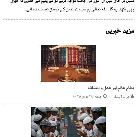
ہمیں ہر حال میں ان امور کی جانب توجہ کرتے ہو ئے یتیم کے حقوق کا خیال
بھی رکھنا ہو گا۔اللہ تعالیٰ ہم سب کو عمل کی توفیق نصیب فرمائے۔
مزید خبریں
نظامِ عالم اور عدل و انصاف
جرات ڈیسک
جمعه, ۲۸ نومبر ۲۰۲۵