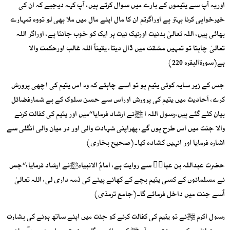
اوریہ آپ سے یتیموں کے بارے میں سوال کرتے ہیں، آپ کہہ دیجیے کہ ان کی
خیرخواہی کرنا بہتر ہے اوراگرتم ان کا مال اپنے مال میں ملا بھی لو تووہ تمہارے
بھائی ہیں، اللہ تعالیٰ بدنیت اورنیک نیت ہر ایک کو خوب جانتا ہے، اوراگر اللہ
تعالیٰ چاہتا تو تمہیں مشقت میں ڈال دیتا، یقیناً اللہ غالب اورحکمت والا
ہے(سورۃالبقرہ 220)
جس کے زیر سایہ کوئی یتیم ہو تو اسے چاہئے کہ وہ اس یتیم کی اچھی پرورش
کرے، اَحادیث میں یتیم کی پرورش اوراس سے حسن سلوک کے بے شمارفضائل
بیان کئے گئے ہیں،رسول اللہ ا ﷺنے ارشاد فرمایا ‘‘میں اور یتیم کی کفالت کرنے
والا جنت میں اس طرح ہوں گے، پھراپنی شہادت والی اور در میان والی انگلی سے
اشارہ فرمایا اور انہیں کشادہ کیا۔(صحیح بخاری)
حضرت عبداللہ بن عباسؓ سے روایت ہے، امامُ الانبیاءﷺنے ارشاد فرمایا: ‘‘جس
نے مسلمانوں کے کسی یتیم بچے کے کھانے پینے کی ذمہ داری لی، اللہ تعالیٰ
اُسے جنت میں داخل فرمائے گا۔(جامع ترمذی)
رسول اکرم ﷺنے تو یتیم کی کفالت کرنے کو جنت میں اپنے ساتھ ہونے کی بشارت