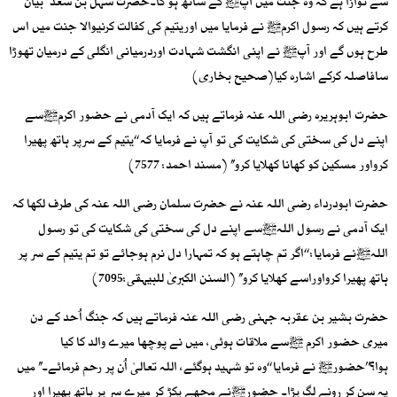
سے نوازا ہے کہ وہ جنت میں آپﷺ کے ساتھ ہو گا۔حضرت سہل بن سعد ؓ بیان
کرتے ہیں کہ رسول اکرمﷺ نے فرمایا میں اوریتیم کی کفالت کرنیوالا جنت میں اس
طرح ہوں گے اور آپﷺ نے اپنی انگشت شہادت اوردرمیانی انگلی کے درمیان تھوڑا
سافاصلہ کرکے اشارہ کیا(صحیح بخاری)
حضرت ابوہریرہ رضی اللہ عنہ فرماتے ہیں کہ ایک آدمی نے حضور اکرمﷺسے
اپنے دل کی سختی کی شکایت کی تو آپ نے فرمایا کہ ‘‘یتیم کے سرپر ہاتھ پھیرا
کرواور مسکین کو کھانا کھلایا کرو’’ (مسند احمد: 7577)
حضرت ابودرداء رضی اللہ عنہ نے حضرت سلمان رضی اللہ عنہ کی طرف لکھا کہ
ایک آدمی نے رسول اللہﷺسے اپنے دل کی سختی کی شکایت کی تو رسول
اللہﷺنے فرمایا: ‘‘اگر تم چاہتے ہو کہ تمہارا دل نرم ہوجائے تو تم یتیم کے سر پر
ہاتھ پھیرا کرواوراسے کھلایا کرو’’ (السنن الکبریٰ للبیہقی:7095)
حضرت بشیر بن عقربہ جہنی رضی اللہ عنہ فرماتے ہیں کہ جنگ اُحد کے دن
میری حضور اکرم ﷺسے ملاقات ہوئی، میں نے پوچھا میرے والد کا کیا
ہوا؟’’حضورﷺ نے فرمایا ‘‘وہ تو شہید ہوگئے، اللہ تعالیٰ اُن پر رحم فرمائے۔’’ میں
یہ سن کر رونے لگ پڑا۔ حضورﷺنے مجھے پکڑ کر میرے سر پر ہاتھ پھیرا اور