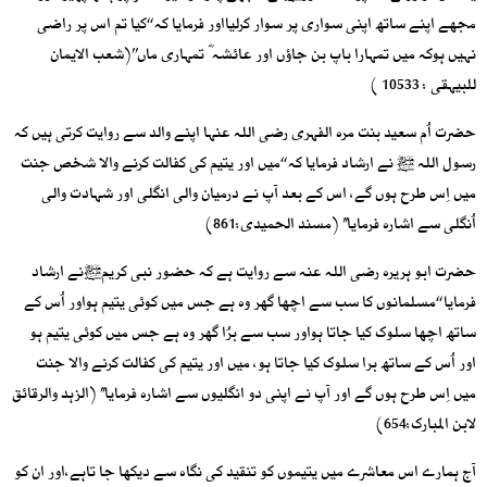
مجھے اپنے ساتھ اپنی سواری پر سوار کرلیااور فرمایا کہ ‘‘کیا تم اس پر راضی
نہیں ہوکہ میں تمہارا باپ بن جاؤں اور عائشہ ؓ تمہاری ماں’’(شعب الایمان
للبیہقی : 10533 )
حضرت اُم سعید بنت مرہ الفہری رضی اللہ عنہا اپنے والد سے روایت کرتی ہیں کہ
رسول اللہ ﷺ نے ارشاد فرمایا کہ ‘‘میں اور یتیم کی کفالت کرنے والا شخص جنت
میں اِس طرح ہوں گے، اس کے بعد آپ نے درمیان والی انگلی اور شہادت والی
اُنگلی سے اشارہ فرمایا’’ (مسند الحمیدی:861)
حضرت ابو ہریرہ رضی اللہ عنہ سے روایت ہے کہ حضور نبی کریمﷺنے ارشاد
فرمایا ‘‘مسلمانوں کا سب سے اچھا گھر وہ ہے جس میں کوئی یتیم ہواور اُس کے
ساتھ اچھا سلوک کیا جاتا ہواور سب سے برُا گھر وہ ہے جس میں کوئی یتیم ہو
اور اُس کے ساتھ برا سلوک کیا جاتا ہو، میں اور یتیم کی کفالت کرنے والا جنت
میں اِس طرح ہوں گے اور آپ نے اپنی دو انگلیوں سے اشارہ فرمایا’’ (الزہد والرقائق
لابن المبارک:654)
آج ہمارے اس معاشرے میں یتیموں کو تنقید کی نگاہ سے دیکھا جا تاہے،اور ان کو