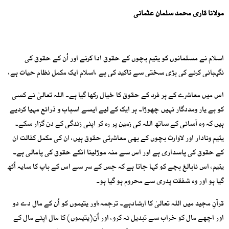
مولانا قاری محمد سلمان عثمانی
اسلام نے مسلمانوں کو یتیم بچوں کے حقوق ادا کرنے اور اُن کے حقوق کی
نگہبانی کرنے کی بڑی سختی سے تاکید کی ہے ،اسلام ایک مکمل نظام حیات ہے،
اس میں معاشرے کے ہر فرد کے حقوق کا خیال رکھا گیا ہے۔ اللہ تعالیٰ نے کسی
کو بے یار ومددگار نہیں چھوڑا۔ ہر ایک کے لیے ایسے اسباب و ذرائع مہیا کردیے
ہیں کہ وہ آسانی کے ساتھ اللہ کی زمین پر رہ کر اپنی زندگی کے دن گزار سکے۔
یتیم ونادار اور لاوارث بچوں کے بھی معاشرتی حقوق ہیں، ان کی مکمل کفالت ان
کے حقوق کی پاسداری ہے اور اس سے منہ موڑلینا انکے حقوق کی پامالی ہے۔
یتیم، اس نابالغ بچے کو کہا جاتا ہے کہ جس کے سر سے اس کے باپ کا سایہ اُٹھ
گیا ہو اور وہ شفقت پدری سے محروم ہو گیا ہو۔
قرآنِ مجید میں اللہ تعالیٰ کا ارشادہے۔ ترجمہ:اور یتیموں کو اُن کے مال دے دو
اور اچھے مال کو خراب سے تبدیل نہ کرو، اور اُن(یتیموں) کا مال اپنے مال کے