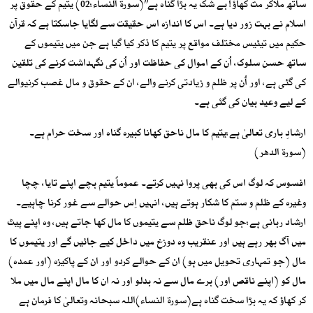
ساتھ ملاکر مت کھاؤ! بے شک یہ بڑا گناہ ہے’’(سورۃ النساء:02) یتیم کے حقوق پر
اسلام نے بہت زور دیا ہے۔ اس کا اندازہ اس حقیقت سے لگایا جاسکتا ہے کہ قرآن
حکیم میں تیئیس مختلف مواقع پر یتیم کا ذکر کیا گیا ہے جن میں یتیموں کے
ساتھ حسن سلوک، اُن کے اموال کی حفاظت اور اُن کی نگہداشت کرنے کی تلقین
کی گئی ہے، اور اُن پر ظلم و زیادتی کرنے والے، ان کے حقوق و مال غصب کرنیوالے
کے لیے وعید بیان کی گئی ہے۔
ارشادِ باری تعالیٰ ہے:یتیم کا مال ناحق کھانا کبیرہ گناہ اور سخت حرام ہے۔
(سورۃ الدھر)
افسوس کہ لوگ اس کی بھی پروا نہیں کرتے۔ عموماً یتیم بچے اپنے تایا، چچا
وغیرہ کے ظلم و ستم کا شکار ہوتے ہیں، انہیں اِس حوالے سے غور کرنا چاہیے۔
ارشاد ربانی ہے:جو لوگ ناحق ظلم سے یتیموں کا مال کھا جاتے ہیں، وہ اپنے پیٹ
میں آگ بھر رہے ہیں اور عنقریب وہ دوزخ میں داخل کیے جائیں گے اور یتیموں کا
مال (جو تمہاری تحویل میں ہو) ان کے حوالے کردو اور ان کے پاکیزہ (اور عمدہ)
مال کو (اپنے ناقص اور) برے مال سے نہ بدلو اور نہ ان کا مال اپنے مال میں ملا
کر کھاؤ کہ یہ بڑا سخت گناہ ہے(سورۃ النساء)اللہ سبحانہ وتعالیٰ کا فرمان ہے