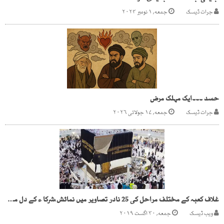
جرات ڈیسک
جمعه, ۱ نومبر ۲۰۲۴
حسد ۔۔۔ایک مہلک مرض
جرات ڈیسک
جمعه, ۱۷ جولائی ۲۰۲۶
غلاف کعبہ کے مختلف مراحل کی 25 نادر تصاویر میں نمائش،شرکا ء کے دل موہ لیے
ویب ڈیسک
جمعه, ۳۰ اگست ۲۰۱۹