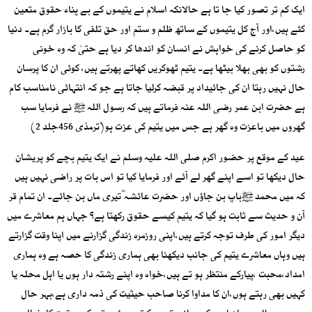
ایک کم تر تصور کیا جا تا ہے حالانکہ اسلام نے یتیموں کے بے پناہ حقوق متعین
کئے ہیں،اور آج کل یتیموں کے ساتھ ظلم و ستم اور حق تلفی کا بازار گرم ہے۔ دنیا
کو حاصل کرنے کی خواہش نے انسان کو اندھا کر دیا ہے حتیٰ کہ وہ خونی
رشتوں کو بھی بھلا بیٹھا ہے۔ یتیم ٹھوکریں کھاتے پھرتے ہیں، کوئی ان کا پرسان
حال نہیں رہتا ان کی جائیداد پر قبضہ کرلیا جاتا ہے جو کہ انتہائی نامناسب کام
ہے حضرت ابن عمر رضی اللہ عنہ فرماتے ہیں کہ رسول اللہ ﷺ نے فرمایا سب
گھروں میں باعزت وہ گھر ہے جس میں یتیم کی عزت ہو(ترمذی 456جلد 2)
عید کے موقع پر حضور اکرم صلی اللہ علیہ وسلم نے ایک یتیم بچے کو پریشان
حال دیکھا تو اسے اپنے گھر لے آئے اور فرمایا کیا تو اس بات پر راضی نہیں ہیں
کہ میں محمد ﷺباپ بن جاؤں اور حضرت عائشہ ؓتیری ماں بن جائے۔ ان تمام قر
آن و حدیث سے ثابت ہو گیا کہ یتیم کیسے حقوق رکھتا ہے؟ جہاں ہم معاشرے میں
دیگر امور کی طرف توجہ کرتے ہیں،اپنی روزمرہ زندگی گزارنے میں اپنا وقت گزارتے
ہیں وہاں معاشرے یتیم کی جانب دیکھنا بھی ہماری زندگی کا حصہ ہے وہ ہماری
امداد،محبت ،پیارکے منتظر ہو تے ہیں،خواہ وہ اپنے رشتہ دار ہوں یا اہل محلہ یا
کہیں بھی رہتے ہوں،ان کا مداوا کرنا صاحب حیثیت کی ذمہ داری ہے،بہر حال