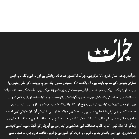
جرأت رجحان ساز خبروں کا مرکز ہے۔جرأت کا تصورِ صحافت روایتی ہے اور نہ لے پالک ۔ یہ اپنی
نظری بنیادوں کے ساتھ پابند ہے۔ آج پاکستان کا حقیقی تصور ایک خوابِ پریشاں کی طرح بکھر رہا
ہے۔ نظریۂ پاکستان کے تمام تقاضے ارذل سیاست کی بھینٹ چڑھ چکے ہیں۔ طاقت کے مختلف مراکز
، مفادات کے تحفظ کی کشاکش میں اقتدار پر گرفت کے بلاواسطہ اور بالواسطہ طریقے تلاش کررہے
ہیں۔قوم کی تاریخی بنیادیں، تہذیبی مزاج اور نظریاتی تشخص سب کچھ داؤ پر ہے۔ ایسے میں
صحافت نے بھی اپنی قینچلی بدل لی ہے۔ یہ کبھی مولانا ظفرعلی خان کی آن بان رکھتی تھی اب یہ
مادی معاشرے میں نام مقام بنانے کا محض ایک ذریعہ ،حیلہ ہے۔صحافت کبھی صداقت کا متن اور
زندگی کا جتن تھی، اب یہ کتاب صداقت کے حاشیے پر اپنی ہی بے آبروئی کی گھٹن ہے۔ اسے کب سے
طاقت وروں نے اپنی باندی بنالیا۔ کہیں یہ دولت کی کنیز ہے تو کہیں طاقت کی پچارن۔ کہیںا سے