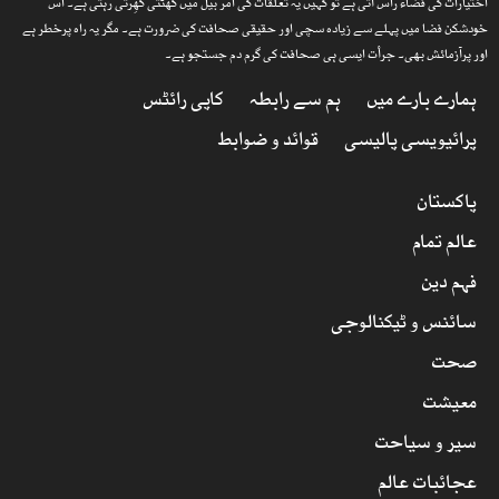
اختیارات کی فضاء راس آتی ہے تو کہیں یہ تعلقات کی امر بیل میں گھٹتی گھِرتی رہتی ہے۔ اس
خودشکن فضا میں پہلے سے زیادہ سچی اور حقیقی صحافت کی ضرورت ہے۔ مگر یہ راہ پرخطر ہے
اور پرآزمائش بھی۔ جرأت ایسی ہی صحافت کی گرم دم جستجو ہے۔
ہمارے بارے میں
ہم سے رابطہ
کاپی رائٹس
پرائیویسی پالیسی
قوائد و ضوابط
پاکستان
عالم تمام
فہم دین
سائنس و ٹیکنالوجی
صحت
معیشت
سیر و سیاحت
عجائبات عالم