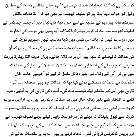
کر سکتا ہے کہ ”کیاانتخابات شفاف نہیں ہے“؟بہر حال عدالتی روایت کے مطابق
وکیل کو جواب دینا ہوتا ہے تو لطیف کھوسہ نے بھی دیا کہ”انتخابات بالکل
غیرمنصفانہ ہیں، ہم نے عدلیہ کے لیے خون دیا، قربانیاں دیں“۔چیف جسٹس نے
لطیف کھوسہ سے مکالمہ کرتے ہوئے کہا کہ”اب آپ ہمیں بھی بولنے کی اجازت
دیں، دوسرے کیس کی بات اس کیس میں کرنا مناسب نہیں، سپریم کورٹ کے
فیصلے کا ملبہ ہم پر نہ ڈالیں“۔یہ بات چیف جسٹس ہی کہہ سکتے ہیں کہ اُن
کی عدالت کافیصلے کا ملبہ بھی اُن پر نہ ڈالا جائے۔ یہاں صرف اتنا ریکارڈ پررہنا
چاہئے کہ جب بلے کے انتخابی نشان پر الیکشن کمیشن کی اپیل کی سماعت
میں پی ٹی آئی کے وکلاء نے اپنے دلائل مکمل کر لیے تو آخرمیں حامد خان
ایڈوکیٹ نے کاغذات سمیٹتے ہوئے کہا تھا کہ عدالت جو بھی فیصلہ دے گی،
تاریخ بھی اُس کے متعلق ایک فیصلہ دے گی۔ آئندہ کی تاریخ کی یہ آہٹیں، عہد
ٹلنے کا انتظار کیے بغیر زمانہ حال میں ہی سنائی دے رہی ہیں۔ یہ آوازیں سپریم
کورٹ سے ابھی سے سنائی دے رہی ہے کہ فیصلے کا ملبہ ہم پر نہ ڈالیں۔سپریم
کورٹ سے لیول پلیئنگ نہ دینے کی درخواست واپس لیتے ہوئے لطیف کھوسہ نے
مزیدواضح کیا کہ ”ہم نے جس جماعت سے اتحاد کیا اس کے سربراہ کو اٹھا لیا
اور پریس کانفرنس کروائی گئی، اتحاد کرنے پر بھی اب ہم پر مقدمات بنانے کی