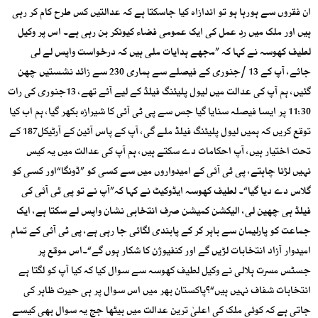
ان فقروں سے ہورہا ہو تو اندازاہ کیا جاسکتا ہے کہ عدالتیں کس طرح کام کر رہی
ہیں اور ملک میں ردِ عمل کی ایک عمومی فضاء کیونکر بن رہی ہے۔ اس پر وکیل
لطیف کھوسہ نے کہا کہ ”مجھے ہدایات ملی ہیں کہ درخواست واپس لے لی
جائے، آپ کے 13 /جنوری کے فیصلے سے ہماری 230 سے زائد نشستیں چھن
گئیں، ہم آپ کی عدالت میں لیول پلیئنگ فیلڈ کے لیے آئے تھے، 13جنوری کی رات
11:30 پر ایسا فیصلہ سنایا گیا جس سے پی ٹی آئی کا شیرازہ بکھر گیا، ہم اب کیا
توقع کریں کہ ہمیں لیول پلیئنگ فیلڈ ملے گی، آپ کے پاس آئین کے آرٹیکل187 کے
تحت اختیار ہیں، آپ احکامات دے سکتے ہیں، ہم آپ کی عدالت میں یہ کیس
نہیں لڑنا چاہتے، پی ٹی آئی کے امیدواروں میں سے کسی کو ”ڈونگا“اور کسی کو
گلاس دے دیا گیا“۔ لطیف کھوسہ ایڈوکیٹ نے کہا کہ”آپ نے تو پی ٹی آئی کی
فیلڈ ہی چھین لی، الیکشن کمیشن صرف انتخابی نشان واپس لے سکتا ہے، ایک
جماعت کو پارلیمان سے باہر کر کے پابندی لگائی جا رہی ہے، پی ٹی آئی کے تمام
امیدوار آزاد انتخابات لڑیں گے اور کنفیوژن کا شکار ہوں گے“۔اس موقع پر
جسٹس مسرت ہلالی نے وکیل لطیف کھوسہ سے سوال کیا کہ کیا آپ کو لگتا ہے
انتخابات شفاف نہیں ہیں“؟پاکستان بھر میں اس سوال پر ہی حیرت ظاہر کی
جاتی ہے کہ کوئی ملک کی اعلیٰ ترین عدالت میں بیٹھا جج یہ سوال بھی کیسے