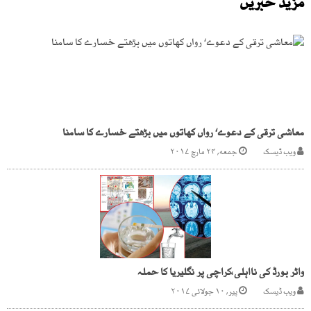
مزید خبریں
معاشی ترقی کے دعوے‘ رواں کھاتوں میں بڑھتے خسارے کا سامنا
ویب ڈیسک
جمعه, ۲۴ مارچ ۲۰۱۷
واٹر بورڈ کی نااہلی،کراچی پر نگلیریا کا حملہ
ویب ڈیسک
پیر, ۱۰ جولائی ۲۰۱۷