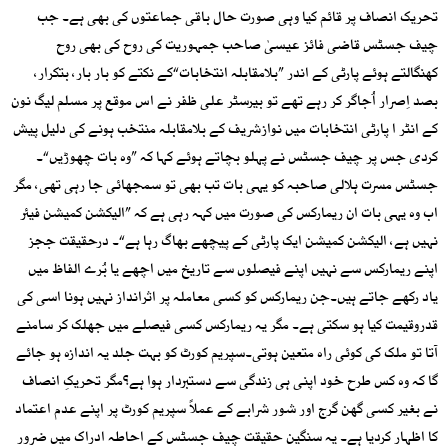
تحریک انصاف پر قائم کیا وہی صورت حال باقی جماعتوں کی بھی ہے۔ جب
چیف جسٹس قاضی فائز عیسیٰ صاحب جمہوریت کی روح کی بھی روح
کھنگالتے ہوئے پارٹی کے اندر ”بلامقابلہ انتخابات“کے نکتے کو بار بار، بتکرار،
بصد اِصرار اُجاگر کر رہے تھے تو بیرسٹر علی ظفر نے اس موقع پر مسلم لیگ نون
کے انٹر ا پارٹی انتخابات میں نوازشریف کے بلامقابلہ منتخب ہونے کی دلیل پیش
کردی جس پر چیف جسٹس نے پہلو بچاتے ہوئے کہا کہ ”وہ بات چھوڑیں“۔
جسٹس مسرت ہلالی صاحبہ کو یہی بات تب بھی تو سمجھائی جا رہی تھی، مگر
اب وہ یہی بات ان ریمارکس کی صورت میں کہہ رہی ہے کہ ”الیکشن کمیشن فیئر
نہیں ہے، الیکشن کمیشن ایک پارٹی کے پیچھے بھاگ رہا ہے“۔ درحقیقت ججز
اپنے ریمارکس سے نہیں اپنے فیصلوں سے تاریخ میں اچھے یا بُرے الفاظ میں
یاد رکھے جاتے ہیں۔جن ریمارکس کو کسی معاملہ پر اثرانداز نہیں ہونا اسی کی
قدروقیمت کیا ہو سکتی ہے۔ مگر یہ ریمارکس کسی فیصلے میں جھلک کر سامنے
آتا تو ملک کی کوئی راہ متعین ہوتی۔سپریم کورٹ کو بہت جلد یہ اندازہ ہو جائے
گا کہ وہ کس طرح خود اپنی ہی زندگی سے دستبردار ہوا ہے؟مگر تحریکِ انصاف
نے بغیر کسی گھن گرج اور شور شرابے کے عملاً سپریم کورٹ پر اپنے عدم اعتماد
کا اظہار کردیا ہے۔ یہ سنگین حقیقت چیف جسٹس کے احاطہ ادراک میں ضرور