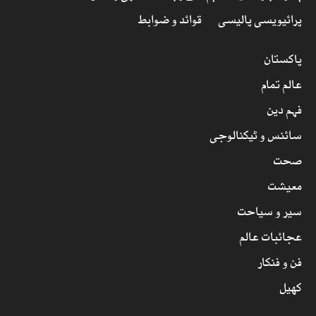
پرائیویسی پالیسی
قوائد و ضوابط
پاکستان
عالم تمام
فہم دین
سائنس و ٹیکنالوجی
صحت
معیشت
سیر و سیاحت
عجائبات عالم
فن و فنکار
کھیل