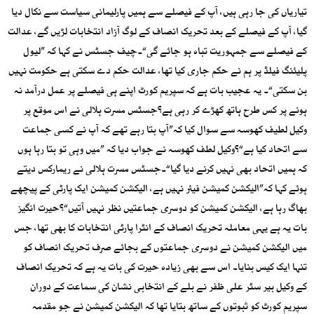
تیاریاں کی جا رہی ہیں، آپ کے فیصلے سے ہمیں پارلیمانی سیاست سے نکال دیا
گیا، آپ کے فیصلے کے بعد تحریک انصاف کے لوگ آزاد انتخابات لڑیں گے، عدالت
کے فیصلے سے جمہوریت تباہ ہو جائے گی“۔چیف جسٹس نے کہا کہ ”لیول
پلیئنگ فیلڈ پر ہم نے حکم جاری کیا تھا، عدالت حکم دے سکتی ہے حکومت نہیں
بن سکتی“۔ یہ عجیب بات ہے کہ سپریم کورٹ اپنے ہی فیصلے پر عمل درآمد نہ
ہونے پر کس طرح ہاتھ کھڑے کر رہی ہے؟جسٹس مسرت ہلالی نے اس موقع پر
وکیل لطیف کھوسہ سے سوال کیا کہ”آپ بتا رہے تھے کہ آپ نے کسی جماعت
سے اتحاد کیا ہے“؟وکیل لطف کھوسہ نے جواب دیا کہ ”میں وہی تو بتا رہا ہوں
کہ ہمیں اتحاد بھی نہیں کرنے دیا گیا“۔جسٹس مسرت ہلالی نے ریمارکس دیتے
ہوئے کہا کہ”الیکشن کمیشن فیئر نہیں ہے، الیکشن کمیشن ایک پارٹی کے پیچھے
بھاگ رہا ہے، الیکشن کمیشن کو دوسری جماعتیں نظر نہیں آتیں“؟حیرت انگیز
بات یہ ہے یہی معاملہ تحریک انصاف کے انٹرا پارٹی انتخابات کا بھی تھا، جس
میں الیکشن کمیشن نے دوسری جماعتوں کے بجائے صرف تحریک انصاف کو
تنہا ایک کیس بنایا۔ اس سے بھی زیادہ حیرت کی بات یہ ہے کہ تحریک انصاف
کے وکیل بیر سٹر علی ظفر نے بلے کے انتخابی نشان کی سماعت کے دوران
سپریم کورٹ کو ثبوتوں کے ساتھ بتایا تھا کہ الیکشن کمیشن نے جو مقدمہ