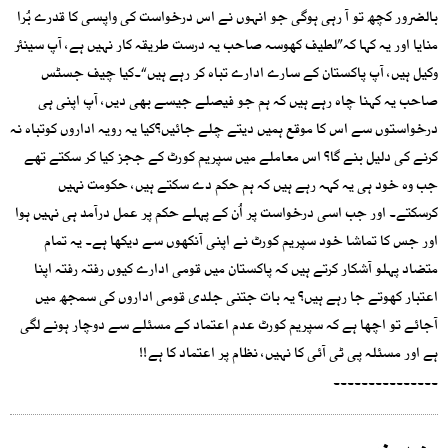
بالضرور کچھ تو آ رہی ہوگی جو انہوں نے اس درخواست کی واپسی کا قدرے بُرا
منایا اور یہ کہا کہ”لطیف کھوسہ صاحب یہ درست طریقہ کار نہیں ہے، آپ سینئر
وکیل ہیں، آپ پاکستان کے سارے ادارے تباہ کر رہے ہیں“۔کیا چیف جسٹس
صاحب یہ کہنا چاہ رہے ہیں کہ ہم جو فیصلے جیسے بھی دیں، آپ اپنی ہی
درخواستوں سے اس کا موقع ہمیں دیتے چلے جائیں؟کیا یہ رویہ اداروں کوتباہ نہ
کرنے کی دلیل بنے گا؟ اس معاملے میں سپریم کورٹ کے ججز کیا کر سکتے تھے
جب وہ خود ہی یہ کہہ رہے ہیں کہ ہم حکم دے سکتے ہیں، حکومت نہیں
کرسکتے۔ اور جب اسی درخواست پر اُن کے پہلے حکم پر عمل درآمد ہی نہیں ہوا
اور جس کا تماشا خود سپریم کورٹ نے اپنی آنکھوں سے دیکھا ہے۔ یہ تمام
متضاد پہلو آشکار کرتے ہیں کہ پاکستان میں قومی ادارے کیوں رفتہ رفتہ اپنا
اعتبار کھوتے جا رہے ہیں؟ یہ بات جتنی جلدی قومی اداروں کی سمجھ میں
آجائے تو اچھا ہے کہ سپریم کورٹ عدم اعتماد کے مسئلے سے دوچار ہونے لگی
ہے اور مسئلہ پی ٹی آئی کا نہیں، نظام پر اعتماد کا ہے!!
۔۔۔۔۔۔۔۔۔۔۔۔۔۔۔