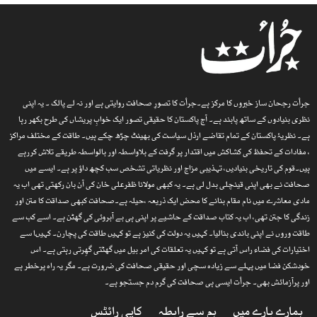
جرأت رجحان ساز خبروں کا مرکز ہے۔جرأت کا تصورِ صحافت روایتی ہے اور نہ لے پالک ۔ یہ اپنی
نظری بنیادوں کے ساتھ پابند ہے۔ آج پاکستان کا حقیقی تصور ایک خوابِ پریشاں کی طرح بکھر رہا
ہے۔ نظریۂ پاکستان کے تمام تقاضے ارذل سیاست کی بھینٹ چڑھ چکے ہیں۔ طاقت کے مختلف مراکز
، مفادات کے تحفظ کی کشاکش میں اقتدار پر گرفت کے بلاواسطہ اور بالواسطہ طریقے تلاش کررہے
ہیں۔قوم کی تاریخی بنیادیں، تہذیبی مزاج اور نظریاتی تشخص سب کچھ داؤ پر ہے۔ ایسے میں
صحافت نے بھی اپنی قینچلی بدل لی ہے۔ یہ کبھی مولانا ظفرعلی خان کی آن بان رکھتی تھی اب یہ
مادی معاشرے میں نام مقام بنانے کا محض ایک ذریعہ ،حیلہ ہے۔صحافت کبھی صداقت کا متن اور
زندگی کا جتن تھی، اب یہ کتاب صداقت کے حاشیے پر اپنی ہی بے آبروئی کی گھٹن ہے۔ اسے کب سے
طاقت وروں نے اپنی باندی بنالیا۔ کہیں یہ دولت کی کنیز ہے تو کہیں طاقت کی پچارن۔ کہیںا سے
اختیارات کی فضاء راس آتی ہے تو کہیں یہ تعلقات کی امر بیل میں گھٹتی گھِرتی رہتی ہے۔ اس
خودشکن فضا میں پہلے سے زیادہ سچی اور حقیقی صحافت کی ضرورت ہے۔ مگر یہ راہ پرخطر ہے
اور پرآزمائش بھی۔ جرأت ایسی ہی صحافت کی گرم دم جستجو ہے۔
ہمارے بارے میں
ہم سے رابطہ
کاپی رائٹس