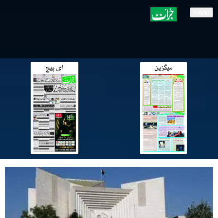
menu
میگزین
ای پیج