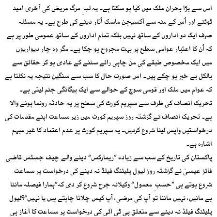
اس سے بڑا بحران ملک میں کیا ہو سکتا ہے۔ یہ لب ِ مرگ مریض کی آخری امید
ٹوٹنے اور اُس کے منہ سے آکسیجن ماسک اُتار دینے کی طرح ہے۔ یہ مسئلہ
صرف ایک دو اداروں کے ساتھ نہیں بلکہ تمام اداروں کے ساتھ عمومی طور پر ہے
کہ اُن کا اعتبار عوامی سطح پر بہت مجروح ہو چکا ہے۔ مگر وہ چار دیواریوں
میں ایک مخصوص طبقے کی من چاہی رائے سننے کے عادی ہو کر حقائق سے
بالکل بے خبر ہو چکے ہیں۔ اس صورت حال کا سب سے سنگین نتیجہ یہ نکلتا ہے
کہ عوام میں ملک اور قومی سوچ کے حوالے سے ایک بیگانگی جنم لیتی ہے۔
تحریک انصاف کی طرف سے سپریم کورٹ کی سطح پر یہ حادثہ رونما ہونے والا
ہے۔ تحریک انصاف نے گزشتہ روز سپریم کورٹ میں زیر سماعت اپنے مقدمات کی
درخواستیں واپس لینا شروع کردیں۔ یہ سپریم کورٹ پر عدم اعتماد کا غیر مبہم
اشارہ ہے۔
پاکستان کی تاریخ کے سب سے زیادہ ”ریمارکس“ دینے والے چیف جسٹس قاضی
فائز عیسیٰ نے گزشتہ روز لیول پلیئنگ فیلڈ نہ دینے کی درخواست پر سماعت
شروع ہوتے ہی ”حسب ِ معمول“ وکیلانہ جرح شروع کر دی کہ”ہمارا فیصلہ ماننا
ہے مانیں، نہیں ماننا تو آپ کی مرضی، آپ کیس چلانا چاہتے ہیں یا نہیں“؟لیول
پلیئنگ فیلڈ نہ دینے سے متعلق پی ٹی آئی کی درخواست پر سماعت کا آغاز ہی