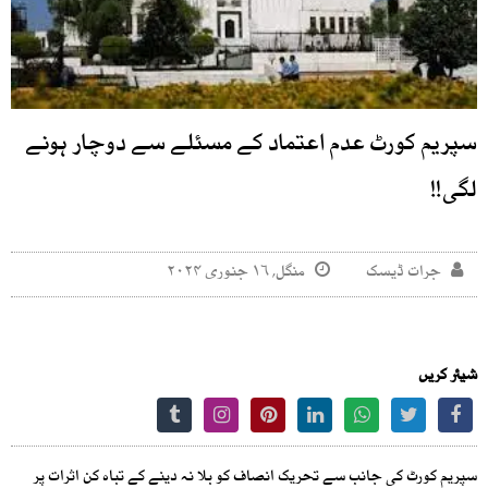
سپریم کورٹ عدم اعتماد کے مسئلے سے دوچار ہونے
لگی!!
جرات ڈیسک
منگل, ۱۶ جنوری ۲۰۲۴
شیئر کریں
سپریم کورٹ کی جانب سے تحریک انصاف کو بلا نہ دینے کے تباہ کن اثرات پر