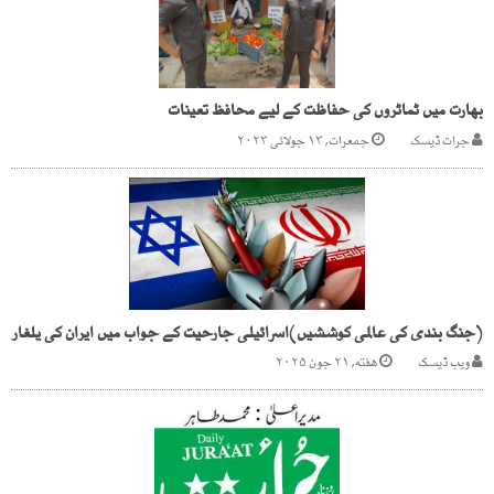
بھارت میں ٹماٹروں کی حفاظت کے لیے محافظ تعینات
جرات ڈیسک
جمعرات, ۱۳ جولائی ۲۰۲۳
(جنگ بندی کی عالمی کوششیں)اسرائیلی جارحیت کے جواب میں ایران کی یلغار
ویب ڈیسک
هفته, ۲۱ جون ۲۰۲۵