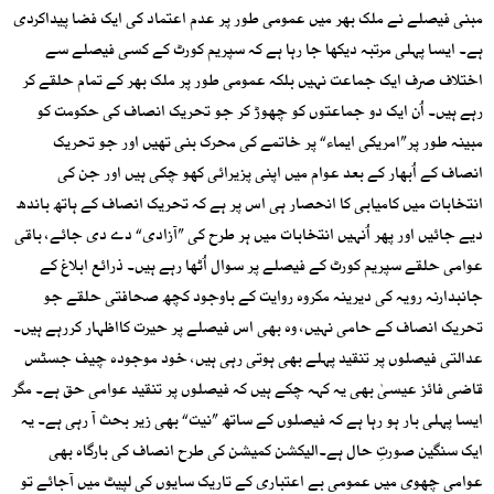
مبنی فیصلے نے ملک بھر میں عمومی طور پر عدم اعتماد کی ایک فضا پیداکردی
ہے۔ ایسا پہلی مرتبہ دیکھا جا رہا ہے کہ سپریم کورٹ کے کسی فیصلے سے
اختلاف صرف ایک جماعت نہیں بلکہ عمومی طور پر ملک بھر کے تمام حلقے کر
رہے ہیں۔ اُن ایک دو جماعتوں کو چھوڑ کر جو تحریک انصاف کی حکومت کو
مبینہ طور پر”امریکی ایماء“ پر خاتمے کی محرک بنی تھیں اور جو تحریک
انصاف کے اُبھار کے بعد عوام میں اپنی پزیرائی کھو چکی ہیں اور جن کی
انتخابات میں کامیابی کا انحصار ہی اس پر ہے کہ تحریک انصاف کے ہاتھ باندھ
دیے جائیں اور پھر اُنہیں انتخابات میں ہر طرح کی ”آزادی“ دے دی جائے، باقی
عوامی حلقے سپریم کورٹ کے فیصلے پر سوال اُٹھا رہے ہیں۔ ذرائع ابلاغ کے
جانبدارنہ رویہ کی دیرینہ مکروہ روایت کے باوجود کچھ صحافتی حلقے جو
تحریک انصاف کے حامی نہیں، وہ بھی اس فیصلے پر حیرت کااظہار کررہے ہیں۔
عدالتی فیصلوں پر تنقید پہلے بھی ہوتی رہی ہیں، خود موجودہ چیف جسٹس
قاضی فائز عیسیٰ بھی یہ کہہ چکے ہیں کہ فیصلوں پر تنقید عوامی حق ہے۔ مگر
ایسا پہلی بار ہو رہا ہے کہ فیصلوں کے ساتھ ”نیت“ بھی زیر بحث آ رہی ہے۔ یہ
ایک سنگین صورتِ حال ہے۔الیکشن کمیشن کی طرح انصاف کی بارگاہ بھی
عوامی چھوی میں عمومی بے اعتباری کے تاریک سایوں کی لپیٹ میں آجائے تو