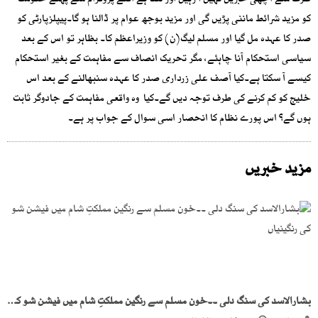
طرف سے اچھی خبریں نہیں آ رہیں اور لگتا ہے اگلے پروگرام سے پہلے حکومت
کو مزید شرائط ماننی پڑیں گی اور مزید بوجھ عوام پر ڈالنا ہو گا۔پیپلزپارٹی کو
صدر کا عہدہ مل گیا اور مسلم لیگ(ن) کو وزیراعظم کا۔ بظاہر تو اس کے بعد
سیاسی استحکام آنا چاہئے، مگر تحریک انصاف سے مفاہمت کے بغیر استحکام
کیسے آ سکتا ہے۔کیا آصف علی زرداری صدر کا عہدہ سنبھالنے کے بعد اس
خلیج کو کم کرنے کی طرف توجہ دیں گے۔کیا وہ واقعی مفاہمت کے جادوگر ثابت
ہوں گے؟ اس پورے نظام کا انحصار اسی سوال کے جواب پر ہے۔
مزید خبریں
بشارالاسد کی سنگ دلی ۔۔خون مسلم سے رنگین مملکتِ شام میں فیشن شو کی رنگینیاں