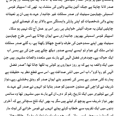
پاکستان میں ہر برسر اقتدار سیاسی جماعت یا اتحاد اپنا من پسند اور ہم مزاج
صدر لانا چاہتا ہے جبکہ آئین بنانے والوں کی منشاء یہ تھی کہ ا سپیکر قومی
اسمبلی،چیئرمین سینیٹ اور صدرِ مملکت غیر جانبدار عہدے ہیں،ان پر تعینات
ہونے والی شخصیات کو اپنی پارٹی وابستگی سے بالاتر ہو کر فیصلے کرنے
چاہئیں لیکن یہ صرف آئینی خواہش ہی رہی اس پر عمل آج تک نہیں ہو سکا۔
اسپیکر قومی اسمبلی بھرپور جانبداری سے ایوان چلاتا ہے،اسی طرح چیئرمین
سینیٹ بھی اپنے ممدوحین کی طرف واضح جھکاؤ رکھتا ہے، رہ گئے صدرِ مملکت
تواس ملک کے عوام تو ایسے ایسے صدور دیکھ چکے ہیں جن کی بے بسی اب
ایک حوالہ ہے۔چودھری فضل الٰہی کے بارے میں متعدد واقعات مشہور ہیں جن
میں ایک واقعہ یہ ہے کہ ہر روز دیواروں پر کوئی یہ لکھا جاتا تھا،”صدر فضل
الٰہی کو رہا کرو“۔اب اس میں اتنی صداقت ہے، اس سے قطع نظر یہ حقیقت ہے
ہمارے کئی صدور بے بسی کی تصویر بنے ایوانِ صدر کو رونق بخشتے رہے۔نواز
شریف نے کراچی کے ممنون حسین کو صدر بنایا تو انہوں نے صدر کے عہدے
کی بے توقیری میں ایک تاریخ رقم کر دی۔ان کے بارے میں مشہور تھا وہ سانس
بھی نواز شریف سے پوچھ کر لیتے ہیں،مگر یہ بھی ایک تلخ سچائی ہے کہ آخری
دِنوں میں ایک تقریب سے خطاب کرتے ہوئے انہوں نے قومی خزانے کی لوٹ مار