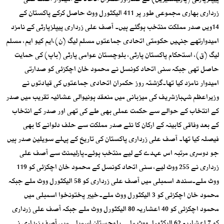
پیپلزپارٹی (پارلیمنٹیرین) کے صدراورحکمراں اتحاد کے امیدوار آصف علی
زرداری بھاری مجموعی طور پر 411 الیکٹورل ووٹ حاصل کرکے پاکستان کے
14ویں صدر مملکت منتخب ہوگئے ہیں۔ آصف علی زرداری پیپلزپارٹی کے نامزد
امیدوارتھے جنہیں حکومتی اتحادی جماعتوں مسلم لیگ (ن)،ایم کیو ایم، مسلم
لیگ (ق)، استحکام پاکستان پارٹی، بلوچستان عوامی پارٹی (باپ) کی حمایت
حاصل تھی جبکہ سنی اتحاد کونسل نے محمود خان اچکزئی کو صدارتی
امیدوار نامزد کیا تھا۔گزشتہ روز حکمران اتحادی جماعتوں کی قیادتوں نے
وزیراعظم شہبازشریف کی میزبانی میں منعقد ہونیوالی عشائیہ تقریب میں صدر
کے انتخاب کے حوالے سے حکمت عملی بھی طے کی تھی اور صدر کے انتخاب
کے بعد وفاقی کابینہ کے ارکان کا نئے صدر مملکت سے حلف دلوانے کا بھی
فیصلہ کیا تھا۔ آصف علی زرداری پاکستان کی تاریخ کے پہلے سویلین صدر ہیں
جو دوسری مرتبہ اس عہدے کے لیے منتخب ہوئے۔پارلیمنٹ سے آصف علی
زرداری نے 255 ووٹ لیے، سنی اتحاد کونسل کے محمود خان اچکزئی کو 119
ووٹ ملے۔سندھ اسمبلی میں آصف علی زرداری کو 58 الیکٹورل ووٹ ملے جبکہ
محمود خان اچکزئی کو 3 الیکٹورل ووٹ ملے۔خیبر پختونخوا اسمبلی میں
محمود اچکزئی کو 40 اعشاریہ 80 الیکٹورل ووٹ ملے جبکہ آصف علی زرداری