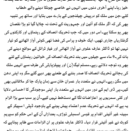
ہے۔اس طرح یہ کہا جاسکتاہے کہ ڈاکٹر عارف علوی کا دورِ صدارت خاصا ہنگامہ
خیز رہا۔اپنے آخری دنوں میں انہوں نے خاصے چونکا دینے والے خطاب
کئے،جن میں ملک کو درپیش چیلنجوں کے بارے میں بتایا اور ساتھ ہی تنبیہ
بھی کی کہ اگر ملک کو آئین اور جمہوریت کے تحت نہ چلایا گیا تو بڑا نقصان
بھی ہو سکتا ہے۔اس دور میں کہ جب تحریک انصاف کے رہنماؤں اور کارکنوں کی
گرفتاریاں جاری تھیں، ایک خوف و ہراس کی فضا تھی،کوئی آواز اٹھانے کو تیار
نہیں تھا تو ڈاکٹر عارف علوی نے آواز اٹھائی اور فیئر ٹرائل کے مواقع دینے کی
بات کی۔9 ماہ سے جیلوں میں بند تحریک انصاف کی خواتین رہنماؤں کے لئے
بھی وہ توجہ دلاتے رہے۔مسلم لیگ(ن) اور پیپلزپارٹی کی طرف سے انہیں ملک
کی بجائے تحریک انصاف کا صدر بننے کے طعنے بھی دیے گئے،مگر وہ اپنی دھن
میں مگن رہے۔انہوں نے متعدد بار عمران خان سے زمان پارک جا کر ملاقاتیں بھی
کیں۔پی ڈی ایم کے دور میں انہوں نے متعدد بار اپنی موجودگی کا احساس دلایا
اور کئی سمریوں پر اعتراضات لگا کے دستخط نہیں کیے۔اُن پر سب سے بڑا الزام
یہ ہے کہ انہوں نے تحریک عدم اعتماد پیش ہونے کے باوجود ڈپٹی ا سپیکر کے
مبینہ غیر آئینی اقدام پر قومی اسمبلی توڑی۔ بعدازاں اُن کے اس حکم کو سپریم
کورٹ نے غیر آئینی قرار دیا۔ ڈاکٹر عارف علوی پر ان الزامات سے ظاہر ہوتاہے کہ