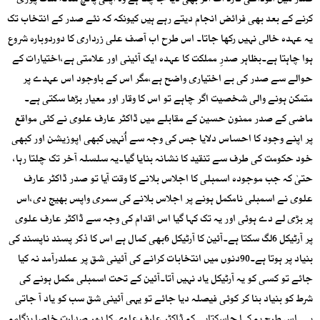
صدر میں الوداعی گارڈ آف آنر بھی دیا جاچکا ہے وہ اپنی پانچ سالہ مدت پوری
کرنے کے بعد بھی فرائض انجام دیتے رہے ہیں کیونکہ کہ نئے صدر کے انتخاب تک
یہ عہدہ خالی نہیں رکھا جاتا۔ اس طرح اب آصف علی زرداری کا دوردوبارہ شروع
ہوا چاہتا ہے۔بظاہر صدرِ مملکت کا عہدہ ایک آئینی اور علامتی ہے،اختیارات کے
حوالے سے صدر کی بے اختیاری واضح ہے،مگر اس کے باوجود اس عہدے پر
متمکن ہونے والی شخصیت اگر چاہے تو اس کا وقار اور معیار بڑھا سکتی ہے۔
ماضی کے صدر ممنون حسین کے مقابلے میں ڈاکٹر عارف علوی نے کئی مواقع
پر اپنے وجود کا احساس دلایا جس کی وجہ سے اُنہیں کبھی اپوزیشن اور کبھی
خود حکومت کی طرف سے تنقید کا نشانہ بنایا گیا۔یہ سلسلہ آخر تک چلتا رہا،
حتیٰ کہ جب موجودہ اسمبلی کا اجلاس بلانے کا وقت آیا تو صدر ڈاکٹر عارف
علوی نے اسمبلی نامکمل ہونے پر اجلاس بلانے کی سمری واپس بھیج دی،اس
پر بڑی لے دے ہوئی اور یہ تک کہا گیا اس اقدام کی وجہ سے ڈاکٹر عارف علوی
پر آرٹیکل 6لگ سکتا ہے۔آئین کا آرٹیکل 6بھی کمال ہے اس کا ذکر پسند ناپسند کی
بنیاد پر ہوتا ہے۔90دنوں میں انتخابات کرانے کی آئینی شق پر عملدرآمد نہ کیا
جائے تو کسی کو یہ آرٹیکل یاد نہیں آتا۔آئین کے تحت اسمبلی مکمل ہونے کی
شرط کو بنیاد بنا کر کوئی فیصلہ دیا جائے تو یہی آئینی شق سب کو یاد آ جاتی