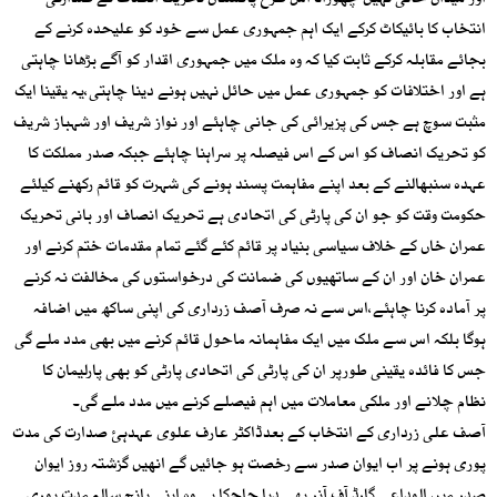
اور میدان خالی نہیں چھوڑا۔ اس طرح پاکستان تحریک انصاف نے صدارتی
انتخاب کا بائیکاٹ کرکے ایک اہم جمہوری عمل سے خود کو علیحدہ کرنے کے
بجائے مقابلہ کرکے ثابت کیا کہ وہ ملک میں جمہوری اقدار کو آگے بڑھانا چاہتی
ہے اور اختلافات کو جمہوری عمل میں حائل نہیں ہونے دینا چاہتی،یہ یقینا ایک
مثبت سوچ ہے جس کی پزیرائی کی جانی چاہئے اور نواز شریف اور شہباز شریف
کو تحریک انصاف کو اس کے اس فیصلہ پر سراہنا چاہئے جبکہ صدر مملکت کا
عہدہ سنبھالنے کے بعد اپنے مفاہمت پسند ہونے کی شہرت کو قائم رکھنے کیلئے
حکومت وقت کو جو ان کی پارٹی کی اتحادی ہے تحریک انصاف اور بانی تحریک
عمران خاں کے خلاف سیاسی بنیاد پر قائم کئے گئے تمام مقدمات ختم کرنے اور
عمران خان اور ان کے ساتھیوں کی ضمانت کی درخواستوں کی مخالفت نہ کرنے
پر آمادہ کرنا چاہئے،اس سے نہ صرف آصف زرداری کی اپنی ساکھ میں اضافہ
ہوگا بلکہ اس سے ملک میں ایک مفاہمانہ ماحول قائم کرنے میں بھی مدد ملے گی
جس کا فائدہ یقینی طورپر ان کی پارٹی کی اتحادی پارٹی کو بھی پارلیمان کا
نظام چلانے اور ملکی معاملات میں اہم فیصلے کرنے میں مدد ملے گی۔
آصف علی زرداری کے انتخاب کے بعدڈاکٹر عارف علوی عہدہئ صدارت کی مدت
پوری ہونے پر اب ایوان صدر سے رخصت ہو جائیں گے انھیں گزشتہ روز ایوان