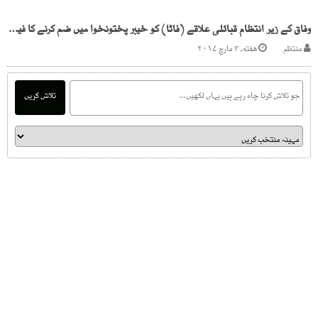
وفاق کے زیر انتظام قبائلی علاقے (فاٹا) کو خیبر پختونخوا میں ضم کرنے کا فیصلہ
منتظم
هفته, ۴ مارچ ۲۰۱۷
تلاش کریں