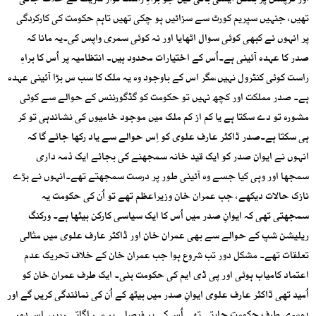
اور کرپشن پر بعض ایسی باتی کیں جو براہِ راست نواز شریف کے خلاف جاتی
تھیں، جنہیں سپریم کورٹ سے سزائیں ہو چکی تھیں تاہم حکومت کی کارکردگی
پر انہوں نے کبھی کوئی سوال اٹھایا اور نہ کوئی سمری واپس کی۔یہ مانا کہ
صدر کا عہدہ آئینی ہے۔اُس کے اختیارات محدود ہیں۔ انتظامیہ پر اُس کا براہِ
راست کوئی کنٹرول نہیں،مگر اس کے باوجود وہ یہ ملک کا سب س بڑا آئینی عہدہ
ہے۔ صدر مملکت اور کچھ نہیں تو حکومت کو گڈگورننس کے حوالے سے کوئی
مشورہ تو دے سکتا ہے یا کم از کم ملک میں موجود خامیوں کی نشاندہی تو کر
ہی سکتا ہے۔صدر ڈاکٹر عارف علوی کو اِس حوالے سے یاد رکھا جائے گا کہ
انہوں نے ایوان صدر کو ایک قید خانہ سمجھنے کی بجائے ایک ذمہ داری
سمجھا اور وہی کیا جسے وہ آئینی طور پر درست سمجھتے تھے۔انہوں نے بڑے
نازک حالات دیکھے، جب عمران خان وزیراعظم تھے تو اُن کی حکومت یہ
سمجھتی تھی کہ ایوانِ صدر میں اُس کا ایک سیاسی کارکن بیٹھا ہے۔ ورکنگ
ریلیشن شپ کے حوالے سے بھی عمران خان اور ڈاکٹر عارف علوی میں مثالی
تعلقات تھے۔ مشکل دور تب شروع ہوا جب عمران خان کے خلاف تحریک عدم
اعتماد کامیاب ہوئی اور پی ڈی ایم کی حکومت بنی۔ ایک طرف عمران خان کو
اُمید تھی ڈاکٹر عارف علوی ایوانِ صدر میں بیٹھ کے اُن کی نمائندگی کریں گے اور