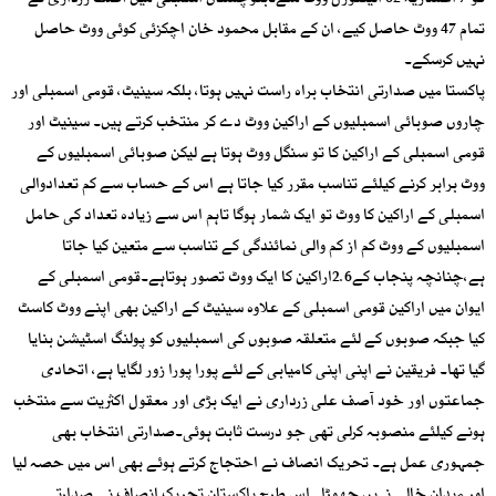
کو 7 اعشاریہ 62 الیکٹورل ووٹ ملے۔بلوچستان اسمبلی میں آصف زرداری نے
تمام 47 ووٹ حاصل کیے، ان کے مقابل محمود خان اچکزئی کوئی ووٹ حاصل
نہیں کرسکے۔
پاکستا میں صدارتی انتخاب براہ راست نہیں ہوتا، بلکہ سینیٹ، قومی اسمبلی اور
چاروں صوبائی اسمبلیوں کے اراکین ووٹ دے کر منتخب کرتے ہیں۔ سینیٹ اور
قومی اسمبلی کے اراکین کا تو سنگل ووٹ ہوتا ہے لیکن صوبائی اسمبلیوں کے
ووٹ برابر کرنے کیلئے تناسب مقرر کیا جاتا ہے اس کے حساب سے کم تعدادوالی
اسمبلی کے اراکین کا ووٹ تو ایک شمار ہوگا تاہم اس سے زیادہ تعداد کی حامل
اسمبلیوں کے ووٹ کم از کم والی نمائندگی کے تناسب سے متعین کیا جاتا
ہے،چنانچہ پنجاب کے2.6اراکین کا ایک ووٹ تصور ہوتاہے۔قومی اسمبلی کے
ایوان میں اراکین قومی اسمبلی کے علاوہ سینیٹ کے اراکین بھی اپنے ووٹ کاسٹ
کیا جبکہ صوبوں کے لئے متعلقہ صوبوں کی اسمبلیوں کو پولنگ اسٹیشن بنایا
گیا تھا۔ فریقین نے اپنی اپنی کامیابی کے لئے پورا پورا زور لگایا ہے، اتحادی
جماعتوں اور خود آصف علی زرداری نے ایک بڑی اور معقول اکثریت سے منتخب
ہونے کیلئے منصوبہ کرلی تھی جو درست ثابت ہوئی۔صدارتی انتخاب بھی
جمہوری عمل ہے۔ تحریک انصاف نے احتجاج کرتے ہوئے بھی اس میں حصہ لیا