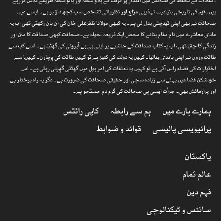
، مفادات کے تحفظ کی کشاکش میں اقتدار پر گرفت کے بلاواسطہ اور بالواسطہ طریقے تلاش کررہے
ہیں۔قوم کی تاریخی بنیادیں، تہذیبی مزاج اور نظریاتی تشخص سب کچھ داؤ پر ہے۔ ایسے میں
صحافت نے بھی اپنی قینچلی بدل لی ہے۔ یہ کبھی مولانا ظفرعلی خان کی آن بان رکھتی تھی اب یہ
مادی معاشرے میں نام مقام بنانے کا محض ایک ذریعہ ،حیلہ ہے۔صحافت کبھی صداقت کا متن اور
زندگی کا جتن تھی، اب یہ کتاب صداقت کے حاشیے پر اپنی ہی بے آبروئی کی گھٹن ہے۔ اسے کب سے
طاقت وروں نے اپنی باندی بنالیا۔ کہیں یہ دولت کی کنیز ہے تو کہیں طاقت کی پچارن۔ کہیںا سے
اختیارات کی فضاء راس آتی ہے تو کہیں یہ تعلقات کی امر بیل میں گھٹتی گھِرتی رہتی ہے۔ اس
خودشکن فضا میں پہلے سے زیادہ سچی اور حقیقی صحافت کی ضرورت ہے۔ مگر یہ راہ پرخطر ہے
اور پرآزمائش بھی۔ جرأت ایسی ہی صحافت کی گرم دم جستجو ہے۔
ہمارے بارے میں
ہم سے رابطہ
کاپی رائٹس
پرائیویسی پالیسی
قوائد و ضوابط
پاکستان
عالم تمام
فہم دین
سائنس و ٹیکنالوجی