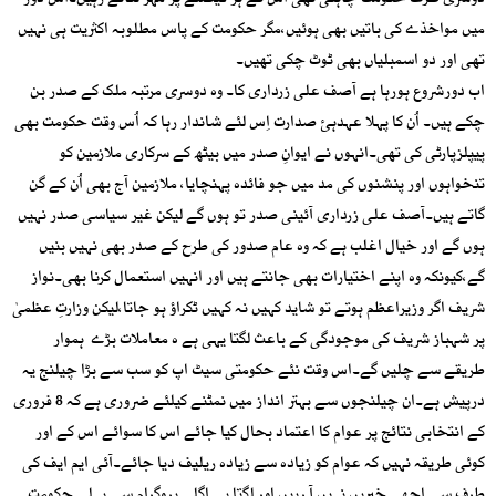
دوسری طرف حکومت چاہتی تھی اُس کے ہر فیصلے پر مہر لگاتے رہیں۔اس دور
میں مواخذے کی باتیں بھی ہوئیں،مگر حکومت کے پاس مطلوبہ اکثریت ہی نہیں
تھی اور دو اسمبلیاں بھی ٹوٹ چکی تھیں۔
اب دورشروع ہورہا ہے آصف علی زرداری کا۔ وہ دوسری مرتبہ ملک کے صدر بن
چکے ہیں۔ اُن کا پہلا عہدہئ صدارت اِس لئے شاندار رہا کہ اُس وقت حکومت بھی
پیپلزپارٹی کی تھی۔انہوں نے ایوانِ صدر میں بیٹھ کے سرکاری ملازمین کو
تنخواہوں اور پنشنوں کی مد میں جو فائدہ پہنچایا، ملازمین آج بھی اُن کے گن
گاتے ہیں۔آصف علی زرداری آئینی صدر تو ہوں گے لیکن غیر سیاسی صدر نہیں
ہوں گے اور خیال اغلب ہے کہ وہ عام صدور کی طرح کے صدر بھی نہیں بنیں
گے،کیونکہ وہ اپنے اختیارات بھی جانتے ہیں اور انہیں استعمال کرنا بھی۔نواز
شریف اگر وزیراعظم ہوتے تو شاید کہیں نہ کہیں ٹکراؤ ہو جاتا،لیکن وزارتِ عظمیٰ
پر شہباز شریف کی موجودگی کے باعث لگتا یہی ہے ہ معاملات بڑے ہموار
طریقے سے چلیں گے۔اس وقت نئے حکومتی سیٹ اپ کو سب سے بڑا چیلنج یہ
درپیش ہے۔ان چیلنجوں سے بہتر انداز میں نمٹنے کیلئے ضروری ہے کہ 8 فروری
کے انتخابی نتائج پر عوام کا اعتماد بحال کیا جائے اس کا سوائے اس کے اور
کوئی طریقہ نہیں کہ عوام کو زیادہ سے زیادہ ریلیف دیا جائے۔آئی ایم ایف کی