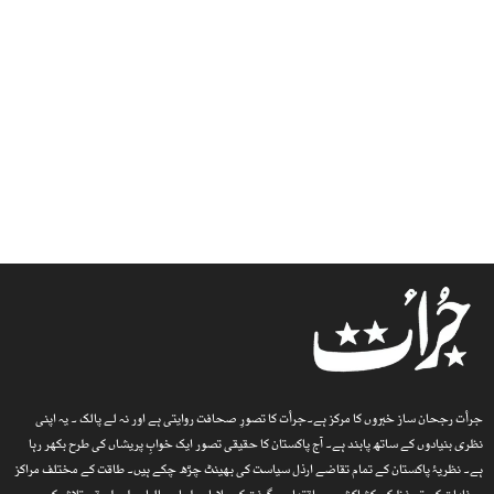
جرأت رجحان ساز خبروں کا مرکز ہے۔جرأت کا تصورِ صحافت روایتی ہے اور نہ لے پالک ۔ یہ اپنی
نظری بنیادوں کے ساتھ پابند ہے۔ آج پاکستان کا حقیقی تصور ایک خوابِ پریشاں کی طرح بکھر رہا
ہے۔ نظریۂ پاکستان کے تمام تقاضے ارذل سیاست کی بھینٹ چڑھ چکے ہیں۔ طاقت کے مختلف مراکز