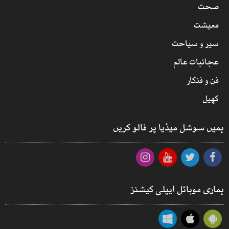
صحت
معیشت
سیر و سیاحت
عجائبات عالم
فن و فنکار
کھیل
ہمیں سوشل میڈیا پر فالو کریں
ہماری موبائل ایپلی کیشنز