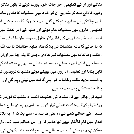
دلانے اور ان کے تعلیمی اخراجات خود پورے کرنے کا یقین دلاک
وغیرہ کالالچ دے کر بتدریج ان کو خود بھی منشیات کاعادی بنادی
،اس چالاکی کے ساتھ قائم کئے گئے اس نیٹ ورک کا پتہ چلانے اور 
تعلیمی اداروں میں منشیات عام ہونے اور طلبہ کے اس لعنت میں 
انسداد منشیات فورس کے ڈائریکٹر جنرل مسرت نواز ملک کے ساتھ ی
کرایا جائے گا تاکہ منشیات کی بلا گرفتار طلبہ وطالبات کا پتہ ل
، طلبہ وطالبات میں منشیات کے عادی بچوں کا پتہ چلانے اوران
فیصلہ ہے لیکن اس فیصلے پر عملدرآمد کے ساتھ ہی منشیات کی
قابل بنانا اور تعلیمی اداروں میں پھیلے ہوئے منشیات فروشوں 
یہ لعنت مزید طلبہ وطالبات کو اپنی گرفت میں لیتی رہے گی او
پانا حکومت کے بس میں نہ رہے۔
امید کی جاتی ہے کہ سندھ کی حکومت انسداد منشیات فورس کے ار
روک تھام کیلئے حکمت عملی تیار کرنے اور اس پر پوری طرح عملد
نسیاں کے حوالے کرنے کے روایتی طریقہ کار سے ہٹ کر ان پر بلا
انداز میں کام کاآغاز نہیں کیاجائے گا اور اس حوالے سے ذمہ دا
ممکن نہیں ہوسکے گا ، اس حوالے سے یہ بات مد نظر رکھنے کی 