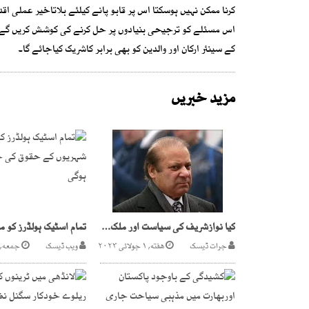
کرنا ممکن نہیں ہوسکتا اس پر قابو پانے کیلئے بلاتاخیر عملی 
اس مسئلے کو ترجیحی بنیادوں پر حل کرنے کی کوشش کریں گے اور
کے سینئر ارکان اور والدین کو بھی برابر کاشریک کیاجائے گا۔
مزید خبریں
کیا نوازشریف کی سیاست اور ملک میں واپسی کی راہ ہموار ہو گئی؟
جرات ڈیسک
هفته, ۱ جولائی ۲۰۲۳
ویب ڈیسک
جمعه, ۱۹ مئی ۲۰۱۷