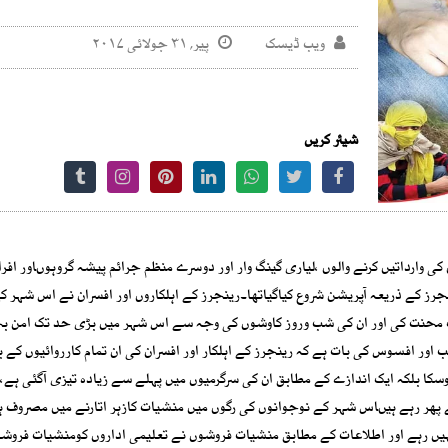
ویب ڈیسک
پیر, ۳۱ جولائی ۲۰۱۷
شیئر کریں
ی وارداتیں کرنے والوں ،لیاری گینگ وار اور دوسرے منظم جرائم پیشہ گروہوںاور افر
 کراچی کاامن بحال کرنے کیلئے ستمبر 2013 میں رینجرز کے ذریعہ آپریشن شروع کیاگیاتھا۔رینجرز کے اہلکاروں اور افسران نے اس ش
ھک محنت کی اور ان کی شب وروز کاوشوں کی وجہ سے اس شہر میں بڑی حد تک امن بح
اور افسوس کی بات ہے کہ رینجرز کے اہلکار اور افسران کی ان تمام کارروائیوں کے ب
ا بلکہ ایک اندازے کے مطابق ان کی سرگرمیوں میں پہلے سے زیادہ تیزی آگئی ہے
پھر رہے ہیںاس شہر کے نوجوانوں کی رگوں میں منشیات کازہر اتارنے میں مصروف ہی
ں رہے اور اطلاعات کے مطابق منشیات فروشوں نے تعلیمی اداروں کومنشیات فروش