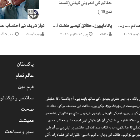
لانڈھی میں ٹرینوں کا تصادم .... ریلوے خودکار سگنل نظام پر سوالیہ نشان
پاناماپیپرز۔حقائق کیسے طشت از بام ہوئے۔دنیا کو چونکا دینے والے حقائق کی اندرونی کہانی(قسط نمبر18 )
منتظم
پیر, ۱۷ اکتوبر ۲۰۱۶
ویب ڈیسک
بدھ, ۹ اگست ۲۰۱۷
پاکستان
عالم تمام
فہم دین
سائنس و ٹیکنالو
الک ۔ یہ اپنی نظری بنیادوں کے ساتھ پابند ہے۔ آج پاکستان کا حقیقی
ارذل سیاست کی بھینٹ چڑھ چکے ہیں۔ طاقت کے مختلف مراکز ، مفادات
صحت
 کررہے ہیں۔قوم کی تاریخی بنیادیں، تہذیبی مزاج اور نظریاتی تشخص
معیشت
 مولانا ظفرعلی خان کی آن بان رکھتی تھی اب یہ مادی معاشرے میں
گی کا جتن تھی، اب یہ کتاب صداقت کے حاشیے پر اپنی ہی بے آبروئی
سیر و سیاحت
یز ہے تو کہیں طاقت کی پچارن۔ کہیںا سے اختیارات کی فضاء راس آتی