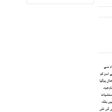
اد سے
ہر کے امن کو
ال ہوگیا
اوجود
،منشیات
ں بلکہ
ی کی نئی