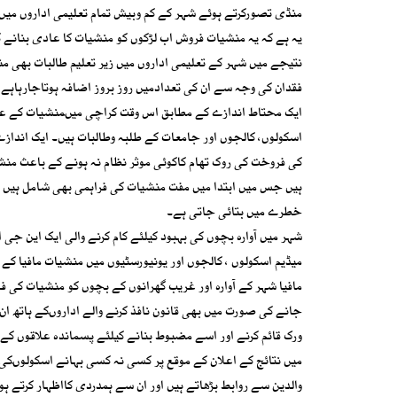
منڈی تصورکرتے ہوئے شہر کے کم وبیش تمام تعلیمی اداروں میں
یہ ہے کہ یہ منشیات فروش اب لڑکوں کو منشیات کا عادی بنانے
نتیجے میں شہر کے تعلیمی اداروں میں زیر تعلیم طالبات بھی م
فقدان کی وجہ سے ان کی تعدادمیں روز بروز اضافہ ہوتاجارہاہے 
اسکولوں، کالجوں اور جامعات کے طلبہ وطالبات ہیں۔ ایک انداز
کی فروخت کی روک تھام کاکوئی موثر نظام نہ ہونے کے باعث م
خطرے میں بتائی جاتی ہے۔
شہر میں آوارہ بچوں کی بہبود کیلئے کام کرنے والی ایک این جی 
میڈیم اسکولوں ، کالجوں اور یونیورسٹیوں میں منشیات مافیا کے
مافیا شہر کے آوارہ اور غریب گھرانوں کے بچوں کو منشیات کی فر
جانے کی صورت میں بھی قانون نافذ کرنے والے اداروںکے ہاتھ ان 
ورک قائم کرنے اور اسے مضبوط بنانے کیلئے پسماندہ علاقوں کے
میں نتائج کے اعلان کے موقع پر کسی نہ کسی بہانے اسکولوںکی 
والدین سے روابط بڑھاتے ہیں اور ان سے ہمدردی کااظہار کرتے ہ