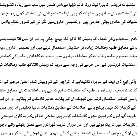
 منشیات فروشی کاپورا نیٹ ورک قائم کرلیا ہے،اس ضمن میں سب سے زیادہ تشویشن
 کی کوششوں کے ساتھ ہی طالبات کو بھی اپنا نشانہ بنانے کی کوشش کرتے ہیں جس 
نشیات کی عادی ہوتی جارہی ہیں اورتعلیمی اداروںمیں نگرانی کے کمزور نظام یااس 
۔
ے کے مطابق طلبہ وطالبات زیادہ تر حشیش استعمال کرتے ہیں اور تعلیمی اداروں می
نشیات معصوم طلبہ وطالبات کو مختلف بہانوں سے منشیات کاعادی بنانے کی کوشش
ہیں جس میں ابتدا میں مفت منشیات کی فراہمی بھی شامل ہیں ، منشیات فروشوں کے اس حربے کی وجہ سے مز
اوآئی ایچ ڈی ایف کے سربراہ کاکہناہے کہ کراچی کے کم وبیش تمام اعلیٰ درجے کے ان
 کارندے موجود ہیں اور وہ طلبہ کو منشیات فراہم کررہے ہیں۔اطلاعات کے مطابق من
اہمی کیلئے استعمال کرتے ہیں کیونکہ ان کے پکڑے جانے کاامکان کم ہوتاہے اور ان کے
کے گریبان تک نہیں پہنچ پاتے،اطلاعات کے مطابق منشیات مافیا تعلیمی اداروں میں ا
 غریب گھرانوں کے ذہین بچوں کاانتخاب کرتے ہیں نواحی علاقوںکے سرکاری اورنجی 
تقریبات میں شریک ہوتے ہیں اور اس دوران غریب گھرانوں سے تعلق رکھنے والے بچو
وئے ان کے بچوں کو مستقبل شاندار بنانے کیلئے انھیں اعلیٰ درجے کے اسکولوں میں 