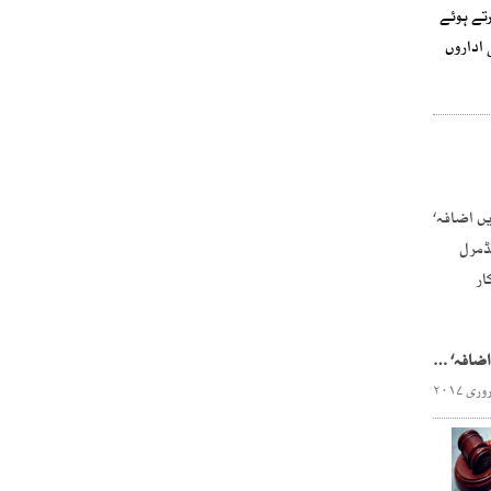
تے ہوئے
اداروں
ٹرمپ کے لیے مشکلات میں اضافہ‘ مائیکل فلن کی بے وفائی،ایڈمرل ہارورڈ کا عہدہ لینے سے انکار