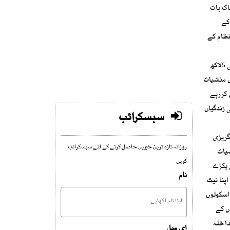
اک بات
کے
نظام کے
ایک محتاط اندازے کے مطابق اس وقت کراچی میںمنشیات کے عادی نوجوانوںکی تعداد کم وبیش 10 لاکھ تک پہنچ چکی ہے اور ان میں 50 فیصدیعنی 5لاکھ
ں منشیات
 کررہے
ید کم وبیش 20لاکھ طلبہ وطالبات کی زندگیاں
سبسکرائب
گریزی
روزانہ تازہ ترین خبریں حاصل کرنے کے لئے سبسکرائب
شیات
کریں
 پکڑے
نام
پنا نیٹ
اسکولوں
ں کے
داخلہ
ای میل