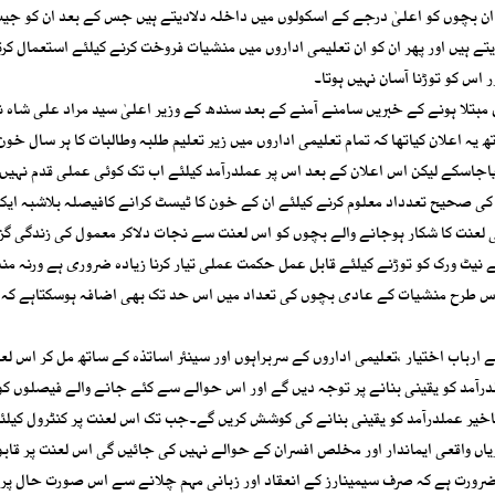
ر ان بچوں کو اعلیٰ درجے کے اسکولوں میں داخلہ دلادیتے ہیں جس کے بعد ان کو جی
تے ہیں اور پھر ان کو ان تعلیمی اداروں میں منشیات فروخت کرنے کیلئے استعمال کرت
اس کو توڑنا آسان نہیں ہوتا۔
مبتلا ہونے کے خبریں سامنے آمنے کے بعد سندھ کے وزیر اعلیٰ سید مراد علی شاہ 
ہ اعلان کیاتھا کہ تمام تعلیمی اداروں میں زیر تعلیم طلبہ وطالبات کا ہر سال خون
گایاجاسکے لیکن اس اعلان کے بعد اس پر عملدرآمد کیلئے اب تک کوئی عملی قدم نہیں ا
 کی صحیح تعدداد معلوم کرنے کیلئے ان کے خون کا ٹیسٹ کرانے کافیصلہ بلاشبہ ایک
 لعنت کا شکار ہوجانے والے بچوں کو اس لعنت سے نجات دلاکر معمول کی زندگی گز
کے نیٹ ورک کو توڑنے کیلئے قابل عمل حکمت عملی تیار کرنا زیادہ ضروری ہے ورنہ من
ر اس طرح منشیات کے عادی بچوں کی تعداد میں اس حد تک بھی اضافہ ہوسکتاہے کہ ان
باب اختیار ،تعلیمی اداروں کے سربراہوں اور سینئر اساتذہ کے ساتھ مل کر اس لع
رآمد کو یقینی بنانے پر توجہ دیں گے اور اس حوالے سے کئے جانے والے فیصلوں ک
تاخیر عملدرآمد کو یقینی بنانے کی کوشش کریں گے۔جب تک اس لعنت پر کنٹرول کیل
ریاں واقعی ایماندار اور مخلص افسران کے حوالے نہیں کی جائیں گی اس لعنت پر قابو 
ضرورت ہے کہ صرف سیمینارز کے انعقاد اور زبانی مہم چلانے سے اس صورت حال پر 