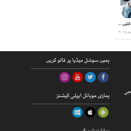
نواز شریف نے احتساب عدالتوں سے باقاعدہ جنگ کی تیاریاں شروع کردیں
ہمیں سوشل میڈیا پر فالو کریں
جی
ہماری موبائل ایپلی کیشنز