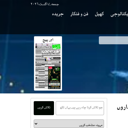
جمعه, ۷ اگست ۲۰۲۶
کنالوجی
کھیل
فن و فنکار
جریدہ
ای پیج
اروں
تلاش کریں