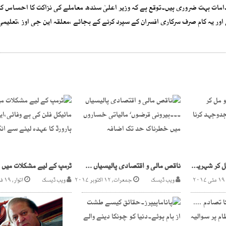
اقدامات بہت ضروری ہیں۔توقع ہے کہ وزیر اعلیٰ سندھ معاملے کی نزاکت کا احساس کر
 یہ کام صرف سرکاری افسران کے سپرد کرنے کے بجائے ،معلقہ این جی اوز ،تعلیمی 
تمام اسٹیک ہولڈرز کو مل کر شہریوں کے حقوق کی جدوجہد کرنا ہوگی
ناقص مالی و اقتصادی پالیسیاں ۔۔۔بیرونی قرضوں‘ مالیاتی خساروں میں خطرناک حد تک اضافہ
ویب ڈیسک
جمعرات, ۱۲ اکتوبر ۲۰۱۷
ویب ڈیسک
اتوار, ۱۹ فروری ۲۰۱۷