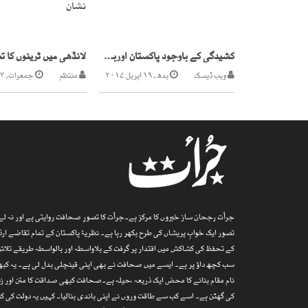
کشیدگی کے باوجود پاکستان اوربھارت میں مذہبی سیاحت جاری
ویب ڈیسک
بدھ, ۱۹ اپریل ۲۰۱۷
منتظم
جمعرات, ۳ نومبر ۲۰۱۶
جرأت رجحان ساز خبروں کا مرکز ہے۔جرأت کا تصورِ صحافت روایتی ہے اور نہ لے پ
تصور ایک خوابِ پریشاں کی طرح بکھر رہا ہے۔ نظریۂ پاکستان کے تمام تقاضے 
کے تحفظ کی کشاکش میں اقتدار پر گرفت کے بلاواسطہ اور بالواسطہ طریقے تلاش
سب کچھ داؤ پر ہے۔ ایسے میں صحافت نے بھی اپنی قینچلی بدل لی ہے۔ یہ کبھی
نام مقام بنانے کا محض ایک ذریعہ ،حیلہ ہے۔صحافت کبھی صداقت کا متن اور زند
کی گھٹن ہے۔ اسے کب سے طاقت وروں نے اپنی باندی بنالیا۔ کہیں یہ دولت کی کن