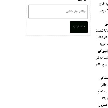
ب خرچ
ے ہیں
نے
سبسکرائب
 کا ٹیسٹ
ٹھایاگیا
 اچھا
ارنے کے
شیا ت کی
 پر قابو
نت کی
و طاق
ئے منظم
پانا
کنٹرول