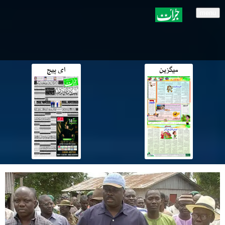
menu
میگزین
ای پیج