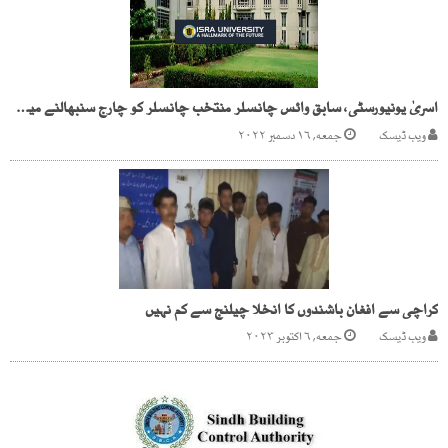
اسریٰ یونیورسٹی، سابق وائس چانسلر منتخب چانسلر کو چارج سنبھالنے میں رکاوٹ بن گئے
ویب ڈیسک
جمعه, ۱۶ دسمبر ۲۰۲۲
کراچی سے افغان باشندوں کا انخلا چیلنج سے کم نہیں
ویب ڈیسک
جمعه, ۶ اکتوبر ۲۰۲۳