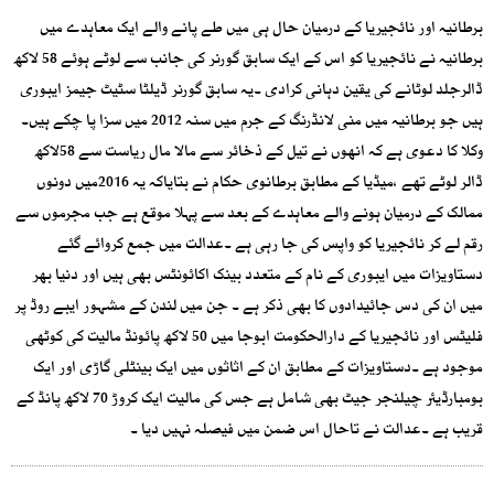
برطانیہ اور نائجیریا کے درمیان حال ہی میں طے پانے والے ایک معاہدے میں
برطانیہ نے نائجیریا کو اس کے ایک سابق گورنر کی جانب سے لوٹے ہوئے 58 لاکھ
ڈالرجلد لوٹانے کی یقین دہانی کرادی ۔یہ سابق گورنر ڈیلٹا سٹیٹ جیمز ایبوری
ہیں جو برطانیہ میں منی لانڈرنگ کے جرم میں سنہ 2012 میں سزا پا چکے ہیں۔
وکلا کا دعوی ہے کہ انھوں نے تیل کے ذخائر سے مالا مال ریاست سے 58لاکھ
ڈالر لوٹے تھے ،میڈیا کے مطابق برطانوی حکام نے بتایاکہ یہ 2016میں دونوں
ممالک کے درمیان ہونے والے معاہدے کے بعد سے پہلا موقع ہے جب مجرموں سے
رقم لے کر نائجیریا کو واپس کی جا رہی ہے ۔عدالت میں جمع کروائے گئے
دستاویزات میں ایبوری کے نام کے متعدد بینک اکائونٹس بھی ہیں اور دنیا بھر
میں ان کی دس جائیدادوں کا بھی ذکر ہے ۔ جن میں لندن کے مشہور ایبے روڈ پر
فلیٹس اور نائجیریا کے دارالحکومت ابوجا میں 50 لاکھ پائونڈ مالیت کی کوٹھی
موجود ہے ۔دستاویزات کے مطابق ان کے اثاثوں میں ایک بینٹلی گاڑی اور ایک
بومبارڈیئر چیلنجر جیٹ بھی شامل ہے جس کی مالیت ایک کروڑ 70 لاکھ پانڈ کے
قریب ہے ۔عدالت نے تاحال اس ضمن میں فیصلہ نہیں دیا ۔