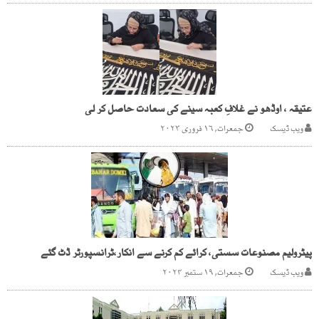
عتیقہ ، اوڈھو نے غلافِ کعبہ سینے کی سعادت حاصل کر لی
ویب ڈیسک
جمعرات, ۱۶ فروری ۲۰۲۳
پیٹرولیم مصنوعات سستی، کرائے کم کرنے سے انکار،ٹرانسپورٹر ڈٹ گئے
ویب ڈیسک
جمعرات, ۱۹ ستمبر ۲۰۲۴