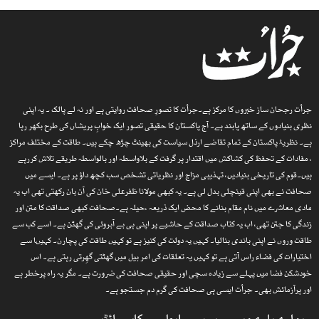
جرأت رجحان ساز خبروں کا مرکز ہے۔جرأت کا تصورِ صحافت روایتی ہے اور نہ لے پالک ۔ یہ اپنی
نظری بنیادوں کے ساتھ پابند ہے۔ آج پاکستان کا حقیقی تصور ایک خوابِ پریشاں کی طرح بکھر رہا
ہے۔ نظریۂ پاکستان کے تمام تقاضے ارذل سیاست کی بھینٹ چڑھ چکے ہیں۔ طاقت کے مختلف مراکز
، مفادات کے تحفظ کی کشاکش میں اقتدار پر گرفت کے بلاواسطہ اور بالواسطہ طریقے تلاش کررہے
ہیں۔قوم کی تاریخی بنیادیں، تہذیبی مزاج اور نظریاتی تشخص سب کچھ داؤ پر ہے۔ ایسے میں
صحافت نے بھی اپنی قینچلی بدل لی ہے۔ یہ کبھی مولانا ظفرعلی خان کی آن بان رکھتی تھی اب یہ
مادی معاشرے میں نام مقام بنانے کا محض ایک ذریعہ ،حیلہ ہے۔صحافت کبھی صداقت کا متن اور
زندگی کا جتن تھی، اب یہ کتاب صداقت کے حاشیے پر اپنی ہی بے آبروئی کی گھٹن ہے۔ اسے کب سے
طاقت وروں نے اپنی باندی بنالیا۔ کہیں یہ دولت کی کنیز ہے تو کہیں طاقت کی پچارن۔ کہیںا سے
اختیارات کی فضاء راس آتی ہے تو کہیں یہ تعلقات کی امر بیل میں گھٹتی گھِرتی رہتی ہے۔ اس
خودشکن فضا میں پہلے سے زیادہ سچی اور حقیقی صحافت کی ضرورت ہے۔ مگر یہ راہ پرخطر ہے
اور پرآزمائش بھی۔ جرأت ایسی ہی صحافت کی گرم دم جستجو ہے۔