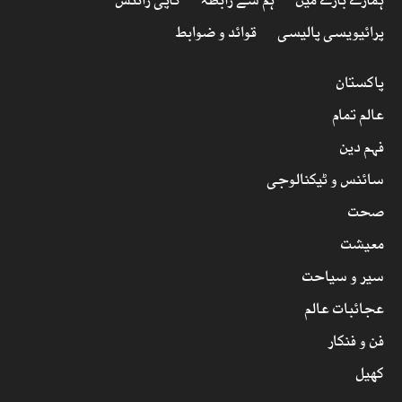
ہمارے بارے میں
ہم سے رابطہ
کاپی رائٹس
پرائیویسی پالیسی
قوائد و ضوابط
پاکستان
عالم تمام
فہم دین
سائنس و ٹیکنالوجی
صحت
معیشت
سیر و سیاحت
عجائبات عالم
فن و فنکار
کھیل