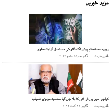
مزید خبریں
روپیہ مستحکم ہونے لگا، ڈالر کی مسلسل گراوٹ جاری
ویب ڈیسک
جمعه, ۱۵ ستمبر ۲۰۲۳
کراچی میں پی ٹی آئی کا بلّا چل گیا،محمود مولوی کامیاب
ویب ڈیسک
پیر, ۲۲ اگست ۲۰۲۲