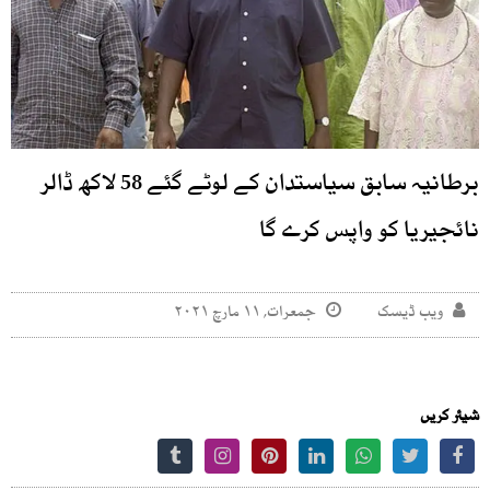
برطانیہ سابق سیاستدان کے لوٹے گئے 58 لاکھ ڈالر
نائجیریا کو واپس کرے گا
ویب ڈیسک
جمعرات, ۱۱ مارچ ۲۰۲۱
شیئر کریں