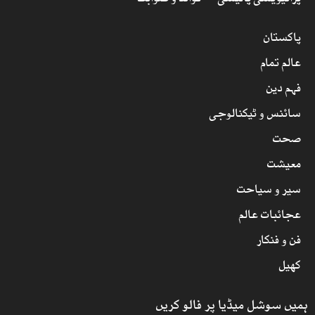
پرائیویسی پالیسی
قوائد و ضوابط
پاکستان
عالم تمام
فہم دین
سائنس و ٹیکنالوجی
صحت
معیشت
سیر و سیاحت
عجائبات عالم
فن و فنکار
کھیل
ہمیں سوشل میڈیا پر فالو کریں