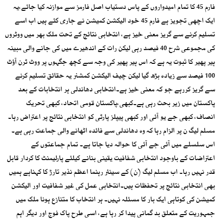
فارم 45 کا تمام امیدواروں کے پاس دستیاب اصل فارمز سے موازنہ کیا جائے،یہ
ایک اچھی تجویز ہے فارم 45 خود الیکشن کمیشن نے جاری کئے ہیں اب اسے
تسلیم کرنے سے گریز معنی خیز ہے، انتخابی نتائج کے تحت ملک بھر میں ووٹروں
کی مجموعی شرح 40 فیصد رہی لیکن رات کے اندھیرے میں کی جانے والی مبینہ
ہیر پھیر کا ثبوت یہ ہے کہ اس ہیر پھیر کی وجہ سے کچھ جگہوں پر ووٹ ٹرن آؤٹ
100 فیصد سے زیادہ بڑھ گیا لیکن چیف الیکشن کمشنر یہ حقائق تسلیم کرنے
سے گریز کررہے جو کہ معنی خیز ہے۔انتخابی دھاندلی ہر انتخابات کے بعد
پاکستان میں زیر بحث رہی ہے۔کبھی،پاکستان قومی اتحاد، کبھی تحریک
انصاف، کبھی جے یو آئی اور کبھی پیپلز پارٹی کو انتخابی نتائج پر اعتراض رہا۔
مسلم لیگ ن پر الزام رہا کہ وہ دھاندلی سے فائدہ اٹھانے والی جماعت رہی ہے۔
اس سلسلے میں آئی جے آئی کا حوالہ دیا جاتا ہے۔ تمام جماعتوں کے
اعتراضات کے باوجود انتخابی شفافیت یقینی بنانے کیلئے پارلیمنٹ کا کردار قابل
قدر نہیں رہا۔ اب مسلم لیگ (ن) کے سینئر رہنما اعظم نذیر تارڑ کا کہناہے ہمیں
بھی انتخابی نتائج پر تحفظات ہیں۔انتخابی عمل کی غیر شفافیت اور الیکشن
کمیشن کی کوتاہی ایک بار کا مسئلہ نہیں۔ ہر انتخاب کا متنازع ہونا ملک میں
جمہوریت کے متعلق بد گمانی پیدا کر رہا ہے، اسی طرح پاک فوج اور دیگر اہم