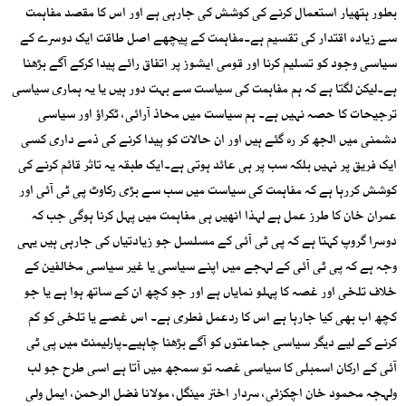
بطور ہتھیار استعمال کرنے کی کوشش کی جارہی ہے اور اس کا مقصد مفاہمت
سے زیادہ اقتدار کی تقسیم ہے۔مفاہمت کے پیچھے اصل طاقت ایک دوسرے کے
سیاسی وجود کو تسلیم کرنا اور قومی ایشوز پر اتفاق رائے پیدا کرکے آگے بڑھنا
ہے۔لیکن لگتا ہے کہ ہم مفاہمت کی سیاست سے بہت دور ہیں یا یہ ہماری سیاسی
ترجیحات کا حصہ نہیں ہے۔ ہم سیاست میں محاذ آرائی، ٹکراؤ اور سیاسی
دشمنی میں الجھ کر رہ گئے ہیں اور ان حالات کو پیدا کرنے کی ذمے داری کسی
ایک فریق پر نہیں بلکہ سب پر ہی عائد ہوتی ہے۔ایک طبقہ یہ تاثر قائم کرنے کی
کوشش کررہا ہے کہ مفاہمت کی سیاست میں سب سے بڑی رکاوٹ پی ٹی آئی اور
عمران خان کا طرز عمل ہے لہذا انھیں ہی مفاہمت میں پہل کرنا ہوگی جب کہ
دوسرا گروپ کہتا ہے کہ پی ٹی آئی کے مسلسل جو زیادتیاں کی جارہی ہیں یہی
وجہ ہے کہ پی ٹی آئی کے لہجے میں اپنے سیاسی یا غیر سیاسی مخالفین کے
خلاف تلخی اور غصہ کا پہلو نمایاں ہے اور جو کچھ ان کے ساتھ ہوا ہے یا جو
کچھ اب بھی کیا جارہا ہے اس کا ردعمل فطری ہے۔ اس غصے یا تلخی کو کم
کرنے کے لیے دیگر سیاسی جماعتوں کو آگے بڑھنا چاہیے۔پارلیمنٹ میں پی ٹی
آئی کے ارکان اسمبلی کا سیاسی غصہ تو سمجھ میں آتا ہے اسی طرح جو لب
ولہجہ محمود خان اچکزئی، سردار اختر مینگل، مولانا فضل الرحمن، ایمل ولی