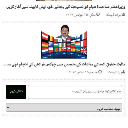
وزیراعظم صاحب! عوام کو نصیحت کے بجائے خود اپنی کابینہ سے آغاز کریں
جرات ڈیسک
منگل, ۲۵ جولائی ۲۰۲۳
وزارت حقوقِ انسانی مراعات کے حصول میں چوکس فرائض کی انجام دہی سے غافل!
ویب ڈیسک
جمعه, ۱۵ ستمبر ۲۰۱۷
تلاش کریں