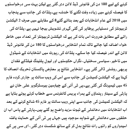
کرنے کے لیے 180 دن کی قانونی ڈیڈ لائن دی گئی ہے لیکن بہت سی درخواستوں
کا فیصلہ کرنے میں زیادہ وقت لگنے کا خدشہ ہے۔پلڈاٹ کی جانب سے پنجاب
میں 2018 کے عام انتخابات کے بعد بنائے گئے8 کے مقابلے میں صرف 2 الیکشن
ٹربیونلز کی دستیابی پرظاہر کی گئی گہری تشویش بیجا نہیں ہے، پلڈاٹ کی
رائے کے مطابق ضرورت اس بات کی ہے کہ الیکشن ٹربیونلز کی تعداد میں خاطر
خواہ اضافہ کیا جائے تاکہ تمام انتخابی درخواستوں کا 180 دن کی قانونی ڈیڈ
لائن کے اندر فیصلہ کیا جا سکے۔ پلڈاٹ کی رپورٹ میں انتخابات کے شیڈول
میں تاخیر، سیاسی سختیاں، نگراں حکومتوں اور لیول پلئینگ فیلڈکے فقدان
پربھی روشنی ڈالی گئی ہے۔ انتخابی نتائج پر معترض پاکستان تحریک انصاف کا
کہنا ہے کہ الیکشن کمیشن کی جانب سے اس کی ویب سائٹ پر جاری کردہ فارم
45 میں ٹیمپرنگ کی گئی ہے۔پی ٹی آئی کے چیئرمین بیرسٹرگوہر علی خان نے
پارٹی کے سینئر رہنماؤں کے ہمراہ پریس کانفرنس سے خطاب کرتے ہوئے بتایا ہے
کہ الیکشن کمیشن کی جانب سے اپنی ویب سائٹ پر فارم 45 شائع کرنے کے بعد
اب انتخابات میں دھاندلی کے ثبوت مزید واضح ہو گئے ہیں۔پارٹی کے پاس اب ان
حلقوں میں دھاندلی کے شواہد موجود ہیں جہاں پی ٹی آئی کے حمایت یافتہ
امیدواروں کو راتوں رات نتائج بدل کر کے ساتھ شکست دی گئی، ای سی پی کے