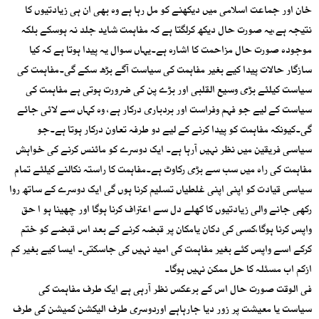
خان اور جماعت اسلامی میں دیکھنے کو مل رہا ہے وہ بھی ان ہی زیادتیوں کا
نتیجہ ہے،یہ صورت حال دیکھ کرلگتا ہے کہ مفاہمت شاید جلد نہ ہوسکے بلکہ
موجودہ صورت حال مزاحمت کا اشارہ ہے۔یہاں سوال یہ پیدا ہوتا ہے کہ کیا
سازگار حالات پیدا کیے بغیر مفاہمت کی سیاست آگے بڑھ سکے گی۔مفاہمت کی
سیاست کیلئے بڑی وسیع القلبی اور بڑے پن کی ضرورت ہوتی ہے مفاہمت کی
سیاست کے لیے جو فہم وفراست اور بردباری درکار ہے، وہ کہاں سے لائی جائے
گی۔کیونکہ مفاہمت کو پیدا کرنے کے لیے دو طرفہ تعاون درکار ہوتا ہے۔جو
سیاسی فریقین میں نظر نہیں آرہا ہے۔ ایک دوسرے کو مائنس کرنے کی خواہش
مفاہمت کی راہ میں سب سے بڑی رکاوٹ ہے۔مفاہمت کا راستہ نکالنے کیلئے تمام
سیاسی قیادت کو اپنی اپنی غلطیاں تسلیم کرنا ہوں گی ایک دوسرے کے ساتھ روا
رکھی جانے والی زیادتیوں کا کھلے دل سے اعتراف کرنا ہوگا اور چھینا ہو ا حق
واپس کرنا ہوگا،کسی کی دکان یامکان پر قبضہ کرنے کے بعد اس قبضے کو ختم
کرکے اسے واپس کئے بغیر مفاہمت کی امید نہیں کی جاسکتی۔ ایسا کیے بغیر کم
ازکم اب مسئلہ کا حل ممکن نہیں ہوگا۔
فی الوقت صورت حال اس کے برعکس نظر آرہی ہے ایک طرف مفاہمت کی
سیاست یا معیشت پر زور دیا جارہاہے اوردوسری طرف الیکشن کمیشن کی طرف