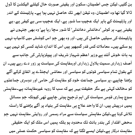
بن گئیں، لیکن جس اطمینان، سکون اور یقینی صورت حال کیلئے الیکشن کا ڈول
ڈالا گیا تھا،وہ اطمینان، وہ تیقن ابھی تک حاصل نہیں ہوا ہے۔ پارلیمنٹ کے اندر
اور پارلیمنٹ کے باہر ایک عجیب سا شور ہے، ایک عجیب سی بے کیفی ہے، بے
یقینی ہے۔ ہر کوئی ’دھاندلی دھاندلی‘ کا شور مچا رہا ہے‘ وہ بھی جنہوں نے
پارلیمنٹ کی سیٹیں حاصل کی ہیں، اور وہ بھی جو اس کوشش میں کامیاب نہیں
ہو سکے ہیں۔ معاملات کس قدر گمبھیر ہیں اس کا اندازہ شاید کسی کو نہیں ہے۔
یہ بات خوش آئند ہے،وزیر اعظم شہباز شریف اور پیپلزپارٹی کی جانب سے
آصف زرداری سمیت بلاول زرداری اورمفاہمت کی سیاست پر زور دے رہے ہیں۔ ان
کے بقول تمام سیاسی قوتوں کو سیاسی اور معاشی ایجنڈے پر اتفاق کرکے آگے
بڑھنا چاہیے، ہر سیاسی جماعت خود کو مفاہمت کی حامی اور دوسری جماعتوں
کو مخالف کہتی ہے مگر حقیقت یہی ہے کہ سب کا رویہ غیرمفاہمانہ ہے۔مفاہمتی
سوچ ہماری قومی سیاست کی اہم ترجیح ہونی چاہیے تھی کیونکہ جو مسائل
ہمیں درپیش ہیں، ان کا واحد علاج ہی مفاہمت کی بنیاد پر آگے بڑھنے کا راستہ
تلاش کرنا ہے۔لیکن مفاہمتی سیاست سے مراد رسمی اور روایتی مفاہمت نہیں جو
محض اقتدار کی بندر بانٹ تک محدود ہو بلکہ ہمیں اس ملک کو ایک حقیقی
مفاہمت درکار ہے۔لیکن ایسے لگتا ہے کہ مفاہمت کو سیاسی حکمت عملی میں