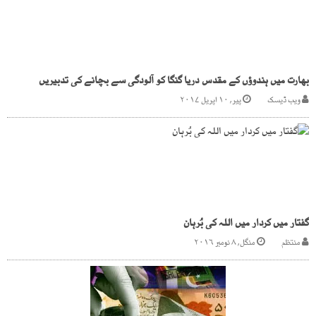
بھارت میں ہندوﺅں کے مقدس دریا گنگا کو آلودگی سے بچانے کی تدبیریں
ویب ڈیسک
پیر, ۱۰ اپریل ۲۰۱۷
گفتار میں کردار میں اللہ کی بُرہان
منتظم
منگل, ۸ نومبر ۲۰۱۶