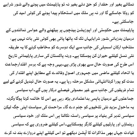
نمٹائے بغیر اور حقدار کو حق دئے بغیر نہ تو پارلیمنٹ میں ہونے والے شور شرابے
کو روکا جاسکے گا اور نہ ہی ملک میں استحکام پیدا ہونے کی کوئی امید کی
جاسکتی ہے۔
پارلیمنٹ میں حکومتی اور اپوزیشن بینچوں پر بیٹھنے والے عوامی نمائندوں کے
درمیان بدزبانی،شور شرابایہاں تک کہ ہاتھا پائی بھی کوئی نئی بات نہیں ہے،
منتخب ارکان اسمبلی کی جانب سے ایک دوسرے کو مخاطب کرنے کا یہ طریقہ
نئی نسل کیلئے حیران کن ہوسکتا ہے۔ ورنہ پاکستان کی ساری پارلیمانی تاریخ
اس طرح کی صورت حال سے بھری پڑی ہے۔یہی وجہ ہے کہ برسرِ اقتدارجماعت
یا اتحاد کیلئے ماضی میں جمہوری اصول وقائدے کے مطابق اپنے اقتدار کی
مدت کو پورا کرناانتہائی مشکل مرحلہ رہا ہے۔ یہ صورت حال تبدیل کرنے کے لیے
تمام فریقوں کی جانب سے غیر معمولی فیصلے درکار ہوں گے۔اب سیاسی
جماعتوں کے درمیان باہمی بداعتمادی بڑھ رہی ہے اس کا خاتمہ کرنا ہوگا وگرنہ
یہ ماحول مزید نئی تلخیوں کو جنم دے گا۔ مزاحمت کی سیاست اپنی جگہ لیکن
سیاسی تدبر کی بنیاد پر سیاسی راستہ نکالنا ہی اس ملک اور خود سیاسی
رہنماؤں اور پارٹیوں کیلئے کارگر ہوسکتاہے۔اس کیلئے ضروری ہے کہ سیاسی
قیادت جہاں بھی مذاکرات کا آپشن دیکھے تو اس کیلئے اپنے دروازے بند نہ کرے