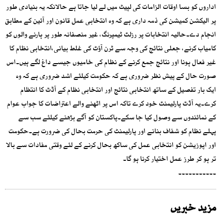
اداروں کو بسا اوقات الزامات کی لپیٹ میں لے لیا جاتا ہے حالانکہ یہ بنیادی طور
پر الیکشن کمیشن کی ذمہ داری ہے کہ وہ انتخابی عمل قانون اور آئین کے مطابق
انجام دے۔حالیہ انتخابات پر رزلٹ ٹیمپرنگ، غیر منصفانہ طور پر ہارنے والوں کو
کامیاب کرنے، جعلی نتائج کی وجہ سے ٹرن آؤٹ کی غلط بیانی،انتخابی نظام کا
غیر فعال ہونا اور نتائج جمع کرنے کے نظام کی خامیوں جیسے داغ لگے ہیں۔اس
صورت حال کے پیش نظر ضروری ہے کہ حکومت کیلئے اشد ضروری ہے کہ وہ
ایک بار تفصیل کے ساتھ انتخابی نتائج اور انتخابی نظام کے آڈٹ کا انتظام
کرے۔یہ آڈٹ پارلیمنٹ خود کرے تاکہ اس پر اٹھنے والے اعتراضات کا جواب عوام
کے نمائندوں سے وصول کیا جا سکے۔پاکستان کو آگے بڑھنے کیلئے سب سے
پہلے نظام کو شفاف بنانے اور پارلیمنٹ کی حرمت بحال کی ضرورت ہے۔حکومت
اور اپوزیشن کو انتخابی عمل کی ساکھ بحال کرنے کے لئے وقتی مفادات سے بالا
تر ہو کر طرز عمل اختیار کرنا ہو گا۔
۔۔۔۔۔۔۔۔۔۔۔
مزید خبریں