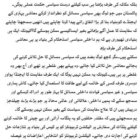
بلکہ مکالمہ کی طرف بڑھنا ہی سب کیلئے درست سیاسی حکمت عملی ہوگی۔
پاکستان میں جو لوگ بھی سیاسی مسائل کو نظرانداز کرکے معاشی بہتری کے
ایجنڈے کوبنیاد بنا کر بڑا اتفاق رائے پیدا کرنا چاہتے ہیں،انھیں سمجھنا چاہئے
کہ مفاہمت کا عمل آگے بڑھائے بغیر ایساکیسے ممکن ہوسکے گا؟کیونکہ ایک ہی
بنیادی تھیوری ہے کہ ہم داخلی سیاسی استحکام کی بنیاد پر ہی معاشی
استحکام کی طرف بڑھ
سکتے ہیں۔مگر کچھ لوگ بضد ہیں کہ سیاسی مسائل کا حل تلاش کرنے کی
بجائے معاشی حل تلاش کیا جائے، وہ پہلے بھی غلطی پر تھے اور آج بھی وہ
غلطی پر ہی ہیں۔کیونکہ یہ ممکن نہیں ہوگا کہ ایک طرف مفاہمت کا ایجنڈا ہواور
دوسری طرف کسی کے خاتمہ کے لیے طاقت کا استعمال کیا جائے۔ کاش ہماری
سیاسی و غیر سیاسی قیادت داخلی مسائل کا بہتر طور پر ادراک کرسکے اور
سمجھ سکے کہ ہمیں داخلی، علاقائی اور عالمی محاذ پر جو بڑے بڑے چیلنجز
درپیش ہیں ان کا علاج مفاہمت کی سیاست کے بغیر ممکن نہیں ہوسکے گا۔
ہم سمجھتے ہیں کہ مقتدر حلقوں کو یہ ہنگامہ آرائی اور بے چینی کا خاتمہ کرنے
کیلئے پلڈاٹ کی سفارش پر الیکشن ٹربیونلز کو ہر کیس کی بنیاد پر تنازعات حل
کرنے کی اجازت دی جائے۔ الیکشن ٹربیونلز کو انتخابی اعتراضات پر فیصلہ