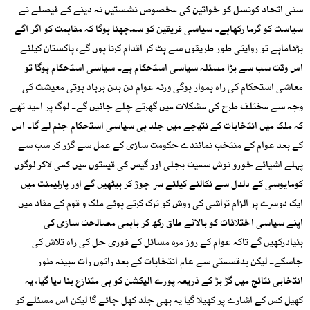
سنی اتحاد کونسل کو خواتین کی مخصوص نشستیں نہ دینے کے فیصلے نے
سیاست کو گرما رکھاہے۔ سیاسی فریقین کو سمجھنا ہوگا کہ مفاہمت کو اگر آگے
بڑھاماہے تو روایتی طور طریقوں سے ہٹ کر اقدام کرنا ہوں گے، پاکستان کیلئے
اس وقت سب سے بڑا مسئلہ سیاسی استحکام ہے۔ سیاسی استحکام ہوگا تو
معاشی استحکام کی راہ ہموار ہوگی ورنہ عوام دن بدن برباد ہوتی معیشت کی
وجہ سے مختلف طرح کی مشکلات میں گھرتے چلے جائیں گے۔ لوگ پر امید تھے
کہ ملک میں انتخابات کے نتیجے میں جلد ہی سیاسی استحکام جنم لے گا۔ اس
کے بعد عوام کے منتخب نمائندے حکومت سازی کے عمل سے گزر کر سب سے
پہلے اشیائے خورو نوش سمیت بجلی اور گیس کی قیمتوں میں کمی لاکر لوگوں
کومایوسی کے دلدل سے نکالنے کیلئے سر جوڑ کر بیٹھیں گے اور پارلیمنٹ میں
ایک دوسرے پر الزام تراشی کی روش کو ترک کرتے ہوئے ملک و قوم کے مفاد میں
اپنے سیاسی اختلافات کو بالائے طاق رکھ کر باہمی مصالحت سازی کی
بنیادرکھیں گے تاکہ عوام کے روز مرہ مسائل کے فوری حل کی راہ تلاش کی
جاسکے۔ لیکن بدقسمتی سے عام انتخابات کے بعد راتوں رات مبینہ طور
انتخابی نتائج میں گڑ بڑ کے ذریعہ پورے الیکشن کو ہی متنازع بنا دیا گیا، یہ
کھیل کس کے اشارے پر کھیلا گیا یہ بھی جلد کھل جائے گا لیکن اس مسئلے کو