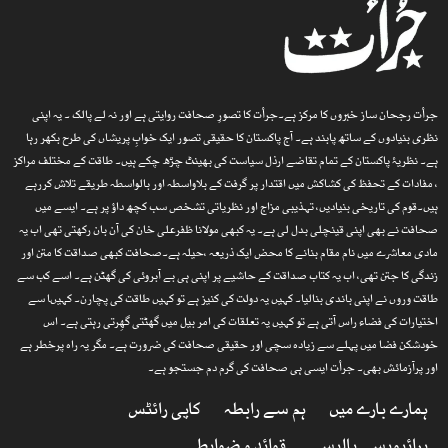
جرأت رجحان ساز خبروں کا مرکز ہے۔جرأت کا تصورِ صحافت روایتی ہے اور نہ لے پالک ۔ یہ اپنی
نظری بنیادوں کے ساتھ پابند ہے۔ آج پاکستان کا حقیقی تصور ایک خوابِ پریشاں کی طرح بکھر رہا
ہے۔ نظریۂ پاکستان کے تمام تقاضے ارذل سیاست کی بھینٹ چڑھ چکے ہیں۔ طاقت کے مختلف مراکز
، مفادات کے تحفظ کی کشاکش میں اقتدار پر گرفت کے بلاواسطہ اور بالواسطہ طریقے تلاش کررہے
ہیں۔قوم کی تاریخی بنیادیں، تہذیبی مزاج اور نظریاتی تشخص سب کچھ داؤ پر ہے۔ ایسے میں
صحافت نے بھی اپنی قینچلی بدل لی ہے۔ یہ کبھی مولانا ظفرعلی خان کی آن بان رکھتی تھی اب یہ
مادی معاشرے میں نام مقام بنانے کا محض ایک ذریعہ ،حیلہ ہے۔صحافت کبھی صداقت کا متن اور
زندگی کا جتن تھی، اب یہ کتاب صداقت کے حاشیے پر اپنی ہی بے آبروئی کی گھٹن ہے۔ اسے کب سے
طاقت وروں نے اپنی باندی بنالیا۔ کہیں یہ دولت کی کنیز ہے تو کہیں طاقت کی پچارن۔ کہیںا سے
اختیارات کی فضاء راس آتی ہے تو کہیں یہ تعلقات کی امر بیل میں گھٹتی گھِرتی رہتی ہے۔ اس
خودشکن فضا میں پہلے سے زیادہ سچی اور حقیقی صحافت کی ضرورت ہے۔ مگر یہ راہ پرخطر ہے
اور پرآزمائش بھی۔ جرأت ایسی ہی صحافت کی گرم دم جستجو ہے۔
ہمارے بارے میں
ہم سے رابطہ
کاپی رائٹس