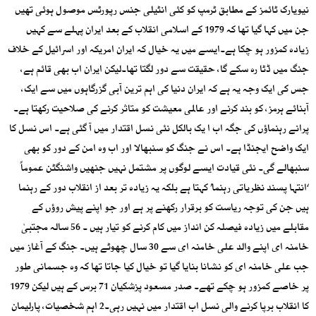
نیویارک ٹائمز کے مطابق ٹرمپ کو کئی انٹیلی جنس رپورٹس موصول ہوئی تھیں
جن میں کہا گیا تھا کہ 1979 کے اسلامی انقلاب کے بعد ایران پہلے سے کہیں
زیادہ کمزور ہو چکا ہے۔ایسے میں یہ خیال کہ ایران امریکہ اور اسرائیل کے خلاف
جنگ میں ڈٹا رہ سکے گا، حقیقت سے دور لگتا تھا۔لیکن ایران اب بھی قائم ہے،
جس کی ایک وجہ یہ ہے کہ ایران دنیا کی اہم ترین آبی گزرگاہوں میں سے ایک،
آبنائے ہرمز، کو بند کرنے اور عالمی معیشت کو متاثر کرنے کی صلاحیت رکھتا ہے۔
پرانے رہنماؤں کی جگہ اب ا یک بالکل نئی نسل اقتدار میں آ گئی ہے۔ اس نسل کا
ایک واضح ایجنڈا ہے۔ اس نے جنگ کو سنبھالا اور اب وہ امن کے دور کو بھی
سنبھالے گی۔ نئی قیادت ایسے لوگوں پر مشتمل نہیں جنھیں واشنگٹن عموماً
‘انتہا پسند نظریاتی رہنما’ کہتا ہے بلکہ یہ زیادہ تر بعد از انقلاب دور کے رہنما
ہیں جن کی توجہ ریاست کو برقرار رکھنے پر ہے اور جو اپنے پیش روؤں کے
مقابلے میں زیادہ فیصلہ کن انداز میں کام کرنے کو تیار ہیں ۔ 56 سالہ مجتبیٰ
خامنہ ای اپنے والد علی خامنہ ای سے 30 سال چھوٹے ہیں۔ جنگ کے آغاز میں
جب علی خامنہ ای کو نشانا بنایا گیا تو خیال کیا جاتا تھا کہ وہ جسمانی طور
پر خاصے کمزور ہو چکے تھے۔ صدر مسعود پزشکیان 71 برس کے ہیں لیکن 1979
کا انقلاب برپا کرنے والی نسل اب اقتدار میں نہیں رہی۔2 اہم شخصیات، پارلیمان