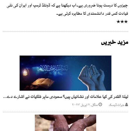
چیزوں کا درست ہونا ضروری ہے۔اب دیکھنا ہے کہ ڈونلڈ ٹرمپ اور ایران کی نئی
قیادت کس قدر دانشمندی کا مظاہرہ کرتی ہے۔
٭٭٭
مزید خبریں
لیلۃ القدر کی کیا علامات اور نشانیاں ہیں؟ سعودی ماہر فلکیات نے اشارے دے دیے
جرات ڈیسک
منگل, ۲ اپریل ۲۰۲۴