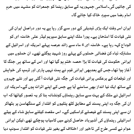
کی جائیں گی۔اسلامی جمہوریہ کے سابق رہنما کو جمعرات کو مشہد میں حرمِ
امام رضا میں سپردِ خاک کیا جائے گا۔
ایران اس وقت ایک بڑی تبدیلی کے دور سے گزر رہا ہے یہ دور دراصل ایران کی
نئی قیادت کا امتحان ہے۔ پورا ملک اپنے سابق سپریم لیڈر علی خامنہ ای کو
الوداع کہہ رہا ہے۔ خامنہ ای 4 ماہ سے زائد عرصہ پہلے امریکہ اور اسرائیل کے
مشترکہ تباہ کن فضائی حملوں کے پہلے روز شہید ہوگئے تھے۔ ان حملوں میں
ایرانی حکومت کی قیادت کا بڑا حصہ ختم ہو گیا تھا اور اس کے ساتھ ہی جنگ کا
آغاز ہوا تھا۔جس کے بعدبھی ایرانی قوم نے ہمت نہیں ہاری اور ٹرمپ کی خواہش
اور توقعات کے برعکس پرانی قیادت کی جگہ نئی قیادت آ گئی ہے اور نئے چہروں
کے ساتھ ایک نیا انداز بھی سامنے آیا ہے جس کے اپنے اثرات ہوں گے۔امریکہ اور
اسرائیل نے ملک کے بہت سے سابق رہنماؤں کونشانہ بنا کر یہ تصور کیاتھا کہ اب
ان کی جگہ وہ اپنی پسند کے مطابق کٹھ پتلیوں کو اقتدار کے سنگھاسن پر بٹھاکر
ان سے اپنی پسند کے فیصلے کراسکیں گے۔ اس مقصد کیلئے سابق شاہ کے بیٹے
اسرائیلی رہنماؤں کی آشیرباد حاصل کرنے میں کامیاب ہوچکے تھے، لیکن ایرانی
عوام نے کسی طرح کی تاخیر اور اختلاف کے بغیر نئی قیادت کو اقتدار سونپ دیا