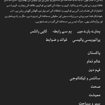
زندگی کا جتن تھی، اب یہ کتاب صداقت کے حاشیے پر اپنی ہی بے آبروئی کی گھٹن ہے۔ اسے کب سے
طاقت وروں نے اپنی باندی بنالیا۔ کہیں یہ دولت کی کنیز ہے تو کہیں طاقت کی پچارن۔ کہیںا سے
اختیارات کی فضاء راس آتی ہے تو کہیں یہ تعلقات کی امر بیل میں گھٹتی گھِرتی رہتی ہے۔ اس
خودشکن فضا میں پہلے سے زیادہ سچی اور حقیقی صحافت کی ضرورت ہے۔ مگر یہ راہ پرخطر ہے
اور پرآزمائش بھی۔ جرأت ایسی ہی صحافت کی گرم دم جستجو ہے۔
ہمارے بارے میں
ہم سے رابطہ
کاپی رائٹس
پرائیویسی پالیسی
قوائد و ضوابط
پاکستان
عالم تمام
فہم دین
سائنس و ٹیکنالوجی
صحت
معیشت
سیر و سیاحت