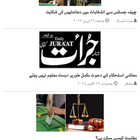
چیف جسٹس سے انتخابات میں دھاندلیوں کی شکایت
جرات ڈیسک
جمعه, ۲۶ اپریل ۲۰۲۴
معاشی استحکام کے دعوے مکمل طورپر درست معلوم نہیں ہوتے
منتظم
جمعرات, ۱۹ اکتوبر ۲۰۱۷
مفاہمت کیسے ممکن ہے؟