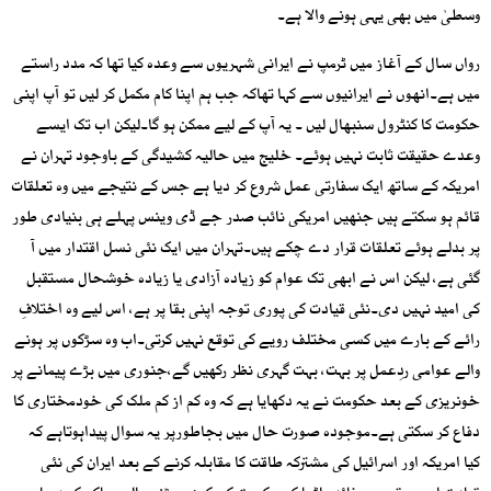
وسطیٰ میں بھی یہی ہونے والا ہے۔
رواں سال کے آغاز میں ٹرمپ نے ایرانی شہریوں سے وعدہ کیا تھا کہ مدد راستے
میں ہے۔انھوں نے ایرانیوں سے کہا تھاکہ جب ہم اپنا کام مکمل کر لیں تو آپ اپنی
حکومت کا کنٹرول سنبھال لیں ۔ یہ آپ کے لیے ممکن ہو گا۔لیکن اب تک ایسے
وعدے حقیقت ثابت نہیں ہوئے۔ خلیج میں حالیہ کشیدگی کے باوجود تہران نے
امریکہ کے ساتھ ایک سفارتی عمل شروع کر دیا ہے جس کے نتیجے میں وہ تعلقات
قائم ہو سکتے ہیں جنھیں امریکی نائب صدر جے ڈی وینس پہلے ہی بنیادی طور
پر بدلے ہوئے تعلقات قرار دے چکے ہیں۔تہران میں ایک نئی نسل اقتدار میں آ
گئی ہے، لیکن اس نے ابھی تک عوام کو زیادہ آزادی یا زیادہ خوشحال مستقبل
کی امید نہیں دی۔نئی قیادت کی پوری توجہ اپنی بقا پر ہے، اس لیے وہ اختلافِ
رائے کے بارے میں کسی مختلف رویے کی توقع نہیں کرتی۔اب وہ سڑکوں پر ہونے
والے عوامی ردِعمل پر بہت، بہت گہری نظر رکھیں گے،جنوری میں بڑے پیمانے پر
خونریزی کے بعد حکومت نے یہ دکھایا ہے کہ وہ کم از کم ملک کی خودمختاری کا
دفاع کر سکتی ہے۔موجودہ صورت حال میں بجاطورپر یہ سوال پیداہوتاہے کہ
کیا امریکہ اور اسرائیل کی مشترکہ طاقت کا مقابلہ کرنے کے بعد ایران کی نئی