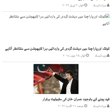
جرات ڈیسک
اتوار, ۲ اپریل ۲۰۲۳
کوئٹہ اورپاراچنا میں دہشت گردی کی وارداتیں سِرا کلبھوشن سے ملتانظر آتاہے
ویب ڈیسک
اتوار, ۲۵ جون ۲۰۱۷
قید ہونے کے باوجود عمران خان کی مقبولیت برقرار
جرات ڈیسک
جمعه, ۱۱ اگست ۲۰۲۳