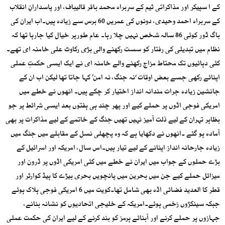
کے ا سپیکر اور مذاکراتی ٹیم کے سربراہ محمد باقر قالیباف، اور پاسدارانِ انقلاب
کے سربراہ احمد وحیدی، دونوں کی عمریں 60 برس سے زیادہ ہیں۔اب ایران کی
باگ ڈور کوئی 86 سالہ شخص نہیں چلا رہا۔ عام طورپر خیال کیا جارہا تھا کہ
نظام میں تبدیلی کی رفتار کو سست رکھنے والی بڑی رکاوٹ علی خامنہ ای تھے۔
کئی دہائیوں تک محتاط مزاج رکھنے والے خامنہ ای نے ایک ایسی حکمتِ عملی
اپنائے رکھی جسے بعض اوقات ‘نہ جنگ، نہ امن’ کہا جاتا تھا لیکن اب ان کے
جانشین زیادہ جرات مندانہ انداز اختیار کر چکے ہیں۔ انھوں نے خطے میں
امریکی فوجی اڈوں پر حملے کیے اور پھر چند ہی ہفتوں بعد ایسی شرائط پر جو
بظاہر تہران کے لیے ذلت آمیز نہیں تھیں جنگ کے خاتمے کے لیے مذاکرات پر بھی
آمادہ ہو گئے ۔انھوں نے دکھایا ہے کہ وہ پچھلی نسل کے مقابلے میں جنگ میں
زیادہ جارحانہ انداز اپنانے کے لیے تیار ہیں۔اس سال، امریکہ اور اسرائیل کے
بڑے حملوں کے جواب میں ایران نے خطے میں کئی امریکی اڈوں پر ڈرون اور
میزائل حملے کیے جن میں بحرین میں پانچویں بحری بیڑے کا ہیڈ کوارٹر اور
قطر کا العدید فضائی اڈہ بھی شامل تھا۔کویت میں 6 امریکی فوجی ہلاک ہوئے
جبکہ سینکڑوں زخمی ہوئے۔امریکہ کے خلیجی اتحادیوں کو نشانہ بنانے،
جہازوں پر حملے کرنے اور آبنائے ہرمز کو بند کرنے کے لیے ایران کی حکمت عملی