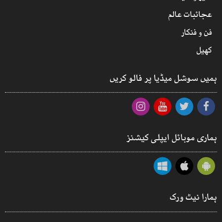
عجائبات عالم
فن و فنکار
کھیل
ہمیں سوشل میڈیا پر فالو کریں
ہماری موبائل ایپلی کیشنز
ہمارا نیٹ ورک