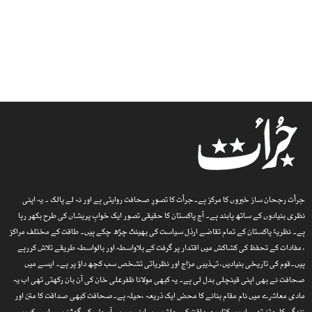
جرأت رجحان ساز خبروں کا مرکز ہے۔جرأت کا تصورِ صحافت روایتی ہے اور نہ لے پالک ۔ یہ اپنی
نظری بنیادوں کے ساتھ پابند ہے۔ آج پاکستان کا حقیقی تصور ایک خوابِ پریشاں کی طرح بکھر رہا
ہے۔ نظریۂ پاکستان کے تمام تقاضے ارذل سیاست کی بھینٹ چڑھ چکے ہیں۔ طاقت کے مختلف مراکز
، مفادات کے تحفظ کی کشاکش میں اقتدار پر گرفت کے بلاواسطہ اور بالواسطہ طریقے تلاش کررہے
ہیں۔قوم کی تاریخی بنیادیں، تہذیبی مزاج اور نظریاتی تشخص سب کچھ داؤ پر ہے۔ ایسے میں
صحافت نے بھی اپنی قینچلی بدل لی ہے۔ یہ کبھی مولانا ظفرعلی خان کی آن بان رکھتی تھی اب یہ
مادی معاشرے میں نام مقام بنانے کا محض ایک ذریعہ ،حیلہ ہے۔صحافت کبھی صداقت کا متن اور