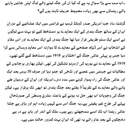
۔اب سب سے بڑا سوال یہ ہے کہ کیا ان کی جگہ لینے والے لوگ اپنی جانیں ہارنے
والے رہنماؤں سے بھی زیادہ مضبوط حریف ثابت ہوں گے؟
گزشتہ ماہ جب امریکی صدر ڈونلڈ ٹرمپ نے فرانس میں ایک عشائیے کے دوران
ایران کے ساتھ جنگ بندی کے ایک معاہدے پر دستخط کیے تو بہت سے لوگوں
نے اسے ایک ستم ظریفی قرار دیا تھا جنگ بندی کے ایک معاہدے اور اس مقام
کے انتخاب نے اس ڈیڑھ صفحے کے معاہدے کا موازنہ اس معاہد ورسائی سے کرا
دیا جس پر پہلی عالمی جنگ کے اختتام پر 1919 میں دستخط کیے گئے تھے۔
1919 کے معاہدے نے یورپ کی ازسرِنو تشکیل کی تھی، لیکن بھاری ہرجانوں کے
مطالبات نے جرمنی میں غصے اور تلخی کو جنم دیا اور صرف 20 برس بعد ایک
اور عالمی جنگ کی راہ ہموار کرنے میں مدد دی۔امریکہ اور ایران کے درمیان طے
پانے والے معاہدے کے تقریباً 3 ہفتے بعد جنگ بندی تو ابھی تک برقرار ہے۔ لیکن
جنگ کی وجوہات اب بھی حل نہ ہونے کے باعث، مشرقِ وسطیٰ کی صورتحال
پہلے کی طرح غیر یقینی ہے۔یہ جنگ اس سے کہیں زیادہ اہم اور بڑی ہے جتنا
عالمی رہنما اب تک اسے سمجھتے رہے ہیں۔ ملک کے اندر اور باہر پے در پے
دھچکوں کے بعد عام رائے یہ تھی کہ ایران بہت کمزور حالت میں ہے۔