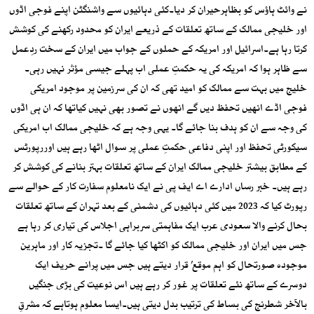
نے وائٹ ہاؤس کو بظاہرحیران کر دیا۔کئی دہائیوں سے واشنگٹن اپنے فوجی اڈوں
اور خلیجی ممالک کے ساتھ تعلقات کے ذریعے ایران کو محدود رکھنے کی کوشش
کرتا رہا ہے۔اسرائیل اور امریکہ کے حملوں کے جواب میں ایران کے سخت ردِعمل
سے ظاہر ہوا کہ امریکہ کی یہ حکمتِ عملی اب پہلے جیسی مؤثر نہیں رہی۔
خلیج میں بہت سے ممالک کو امید تھی کہ ان کی سرزمین پر موجود امریکی
فوجی اڈے انھیں تحفظ دیں گے انھوں نے تصور بھی نہیں کیاتھا کہ ان ہی اڈوں
کی وجہ سے ان کو ہدف بنا جائے گا۔ یہی وجہ ہے کہ خلیجی ممالک اب امریکی
سیکورٹی تحفظ اور اپنی دفاعی حکمتِ عملی پر سوال اٹھا رہے ہیں اوررپورٹس
کے مطابق بیشتر خلیجی ممالک ایران کے ساتھ تعلقات بہتر بنانے کی کوشش کر
رہے ہیں۔ خبر رساں ادارے اے ایف پی نے ایک نامعلوم سفارت کار کے حوالے سے
رپورٹ کیا کہ 2023 میں کئی دہائیوں کی دشمنی کے بعد تہران کے ساتھ تعلقات
بحال کرنے والا سعودی عرب ایک مفاہمتی سربراہی اجلاس کی تیاری کر رہا ہے
جس میں ایران اور خلیجی ممالک کو اکٹھا کیا جائے گا ۔تجزیہ کار اور ماہرین
موجودہ صورتحال کو اہم موقع’ قرار دیتے ہیں جس میں پرانے حریف ایک
دوسرے کے ساتھ نئے تعلقات پر غور کر رہے ہیں اس نوعیت کی بڑی جنگیں
بالآخر شطرنج کی بساط کی ترتیب بدل دیتی ہیں۔ایسا معلوم ہوتاہے کہ مشرقِ