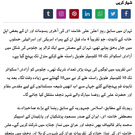
شیئر کریں
تہران میں سابق رہبرِ اعلیٰ علی خامنہ ای کی آخری رسومات اور ان کے بعض اہلِ
خانہ کے تابوت، جو تقریباً 4 ماہ قبل ان کے ہمراہ امریکی اور اسرائیلی حملوں
میں جاں بحق ہوئے تھے، تہران کے مصلیٰ سے ایک ٹرالر پر جلوس کی شکل میں
آزادی اسکوائر تک 10 کلومیٹر طویل راستہ طے کرکے منزل تک پہنچ گیا ہے۔
اس تقریب میں لوگوں کی بہت بڑی تعداد شریک تھی۔ جلوس کو آزادی ا سکوائر
تک 10 کلومیٹر طویل راستہ طے کر نے میں10 گھنٹے سے زیادہ وقت لگا۔ بعد یہ
تابوت قم پہنچائے گئے جہاں سے اب انھیں شیعہ مسلمانوں کے لیے مقدس مقام
اور حضرت علی کے روضۂ مبارک والے شہر نجف منتقل کیا جائے گا۔
رپورٹ کے مطابق، اسلامی جمہوریہ کے سابق رہنما کے بڑے صاحبزادے
مصطفی خامنہ ای، ایران کے صدر مسعود پزشکیان اور پارلیمان کے اسپیکر
محمد باقر قالیباف بھی نجف اور عراق میں نمازِ جنازہ میں شرکت کریں گے۔علی
خامنہ ای کی نمازِ جنازہ کی تقریبات عراق کے شہروں کربلا اور نجف میں منعقد