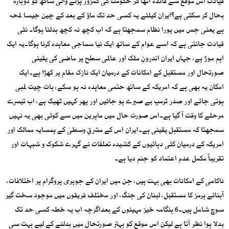
قیادت اس موقع سے فائدہ اٹھا کر حکومت کی کمزور پڑنے والی ساکھ کو دوبارہ
بحال کر سکتی ہے؟ایران کیلئے یہ کسی حد تک ماؤ کے بعد کے چین جیسا لمحہ
ہے یعنی جس میں پورا نظام سمجھتا ہے کہ اب کچھ نہ کچھ بدلنا ہوگا۔ نئی
قیادت جانتی ہے کہ اسے عوام کے ساتھ ایک نیا سماجی معاہدہ کرنا ہوگا۔یہ ایک
اہم موڑ ہے، جہاں ایران اندرونِ ملک اور عالمی سطح پر ماضی کی یقینی
صورتحال اور مستقبل کے امکانات کے درمیان ایک نازک مقام پر کھڑا ہے۔ایک
امکان یہ بھی ہے کہ امریکہ کے ساتھ حتمی معاہدہ نہ ہو سکے، بات چیت لمبی
ہوتی جائے اور صدر ٹرمپ بے صبرے ہو جائیں اور پھر کہیں ٹھیک ہے، اب تیسرے
مرحلے کا وقت آ گیا ہے۔اس صورت حال میں ماہرین میں سے کوئی بھی یہ نہیں
سمجھتا کہ مستقبل یقینی ہے۔ایران اس کے مشرقِ وسطیٰ کے ہمسایہ ممالک اور
امریکہ کے درمیان کئی دہائیوں کے کشیدہ تعلقات نے گہرے شکوک و شبہات اور
تقریباً مکمل عدم اعتماد کو جنم دیا ہے۔
ناکامی کے امکانات بھی بہت ہیں، جن میں ایران کے جوہری پروگرام پر اختلافات،
آبنائے ہرمز کا مستقبل، لبنان کی جنگ، اور مختلف فریقوں میں موجود سخت گیر
سوچ شامل ہیں۔6 ہنگامہ خیز مہینوں کے بعداگرچہ اب یہ خطہ کسی حد تک
بدلا ہوا نظر آتا ہے لیکن اس موقع کو بہتر صورتحال میں بدلنے کے لیے بہت سی