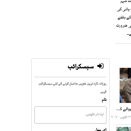
یت شہر
ب پانی کی
ر خریدنے کی مجبوری نے انہیں شدید پریشانی میں مبتلا کر رکھا ہے۔ ان کے مطابق 15 سے 20 دن کے وقفے
ئی ضرورت
ے۔
سبسکرائب
روزانہ تازہ ترین خبریں حاصل کرنے کے لئے سبسکرائب
کریں
نام
پاکستان میں سزا مکمل کرنیوالے 5 بھارتی جاسوس رہا
ای میل