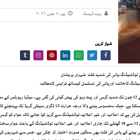
ویب ڈیسک
پیر, ۸ جون ۲۰۲۶
شیئر کریں
یڈنگ کاخاتمہ اورپانی کی تسلسل کیساتھ فراہمی کامطالبہ
(رپورٹ: افتخار چوہدری) کراچی سمیت ملک بھر میں 8جون سے 12جون تک شدید گرمی اور ہیٹ ویو کی پیش گوئی کی گئی ہے۔ میڈیا رپورٹس ک
کراچی میں اس دوران درجہ حرارت 43 ڈگری سینٹی گریڈ تک جا سکتا ہے، جبکہ محسوس ہونے والا درجہ حرارت 53 ڈگری سینٹی گری
ی ہے کہ اعلانیہ اور غیر اعلانیہ لوڈشیڈنگ سے گریز کیا جائے تاکہ عوام کو گرمی
شدت سے کچھ ریلیف مل سکے۔ شہریوں کا کہنا ہے کہ شہر میں 12 سے 18 گھنٹے تک جاری اعلانیہ اور غیر اعلانیہ لوڈشیڈنگ کے باعث عو
 ہی پینے کے پانی کی قلت بھی سنگین صورت اختیار کر چکی ہے، جس سے شہریوں ک