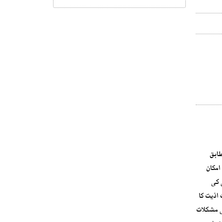
ے مطابق
ڈ تک پہنچنے کا امکان
 کی
ام سخت اذیت کا
ی مشکلات