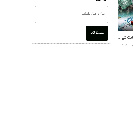
سبسکرائب
غزہ جنگ نے اسرائیلی معیشت کے کس بل نکال دیے