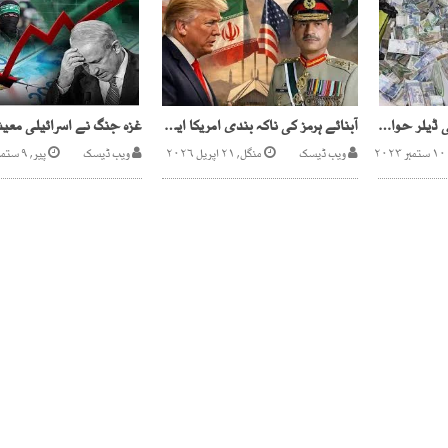
پاکستان میں 722 کرنسی ڈیلر حوالہ ہنڈی میں ملوث ہیں، رپورٹ وزیر اعظم ہاؤس میں جمع
آبنائے ہرمز کی ناکہ بندی امریکا ایران مذاکرات میں رکاوٹ ہے، فیلڈ مارشل کی ٹرمپ سے گفتگو
۲
ویب ڈیسک
منگل, ۲۱ اپریل ۲۰۲۶
ویب ڈیسک
پیر, ۹ ستمبر ۲۰۲۴