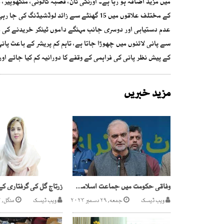
میں مزید اضافہ ہو رہا ہے۔ اورنگی ٹان، قصبہ کالونی، منگھوپیر،
کے مختلف علاقوں میں 15 گھنٹے سے زائد لو
سے پانی لائنوں میں چھوڑا جاتا ہے، تاہم کم پریشر کے باعث پان
کے پیش نظر پانی کی فراہمی کے وقفے کا دورانیہ کم کیا جائے او
مزید خبریں
وفاقی حکومت میں جماعت اسلامی اپنی جگہ بنائے گی، حافظ نعیم الرحمن
ویب ڈیسک
جمعه, ۲۹ دسمبر ۲۰۲۳
ویب ڈیسک
منگل, ۲۲ اگست ۲۰۲۳