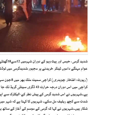
شدید گرمی، حبس اور ہیٹ ویو کے دوران شہرمیں 12سے18گھنٹے لوڈشیڈنگ،پانی کی شدید قلت ،شہری پریشان
عوام مہنگے داموں ٹینکر خریدنے پر مجبور،شدیدگرمی میں لوڈش
ہے۔شہریوں نے اس شدید گرمی کے پیش نظر کے-الیکٹرک سے اپیل ک
شکار ہیں۔شہریوں نے کہا کہ گرمی کے موسم کے آغاز کے ساتھ