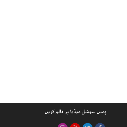
ہمیں سوشل میڈیا پر فالو کریں