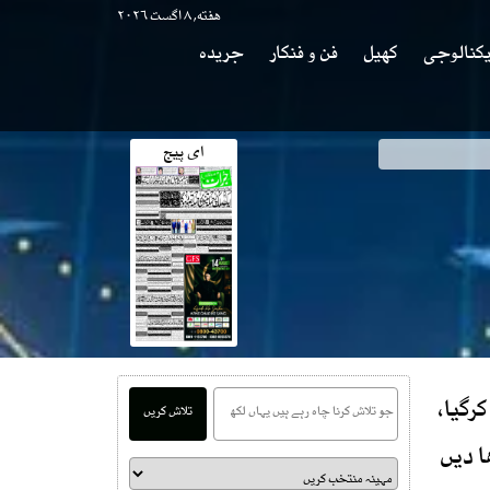
هفته, ۸ اگست ۲۰۲۶
کنالوجی
کھیل
فن و فنکار
جریدہ
ای پیج
رگیا،
تلاش کریں
ا دیں