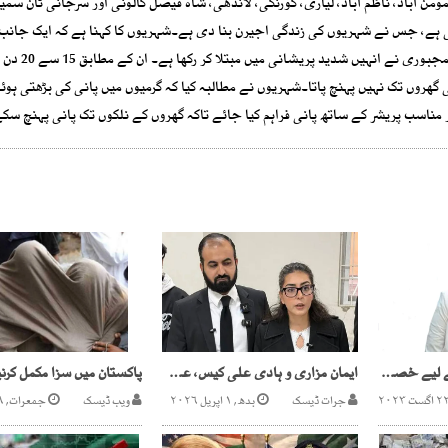
 مومن آباد، ناظم آباد، لیاری، کورنگی، لانڈھی، شاہ فیصل کالونی اور سرجانی ٹان سم
ڈشیڈنگ کی جا رہی ہے، جس نے شہریوں کی زندگی اجیرن بنا دی ہے۔شہریوں کا کہنا ہے کہ ایک جان
عدم دستیابی اور دوسری جانب مہنگے داموں ٹینک
ی گھروں تک نہیں پہنچ پاتا۔شہریوں نے مطالبہ کیا کہ گرمیوں میں پانی کی بڑھتی ہو
ر مناسب پریشر کے ساتھ پانی فراہم کیا جائے تاکہ گھروں کے نلکوں تک پانی پہنچ سک
زرتاج گل کی گرفتاری کے لیے خصوصی ٹیم تشکیل ،چھاپے مارنا شروع
ایمان مزاری و ہادی علی کیس، عدالت کا جیل حکام سے رپورٹ طلب
جرات ڈیسک
بدھ, ۱ اپریل ۲۰۲۶
ویب ڈیسک
جمعرات, ۲۹ اکتوبر ۲۰۲۰