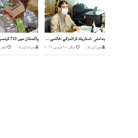
بدامنی ،اسٹریٹ کرائمزکے خاتمے کیلئے محلہ کمیٹیاں بنائی جائیں ایم کیو ایم نے فارمولا پیش کردیا
ویب ڈیسک
منگل, ۲۲ فروری ۲۰۲۲
جرات ڈیسک
اتوار, ۱۰ ستمبر ۰۲۳