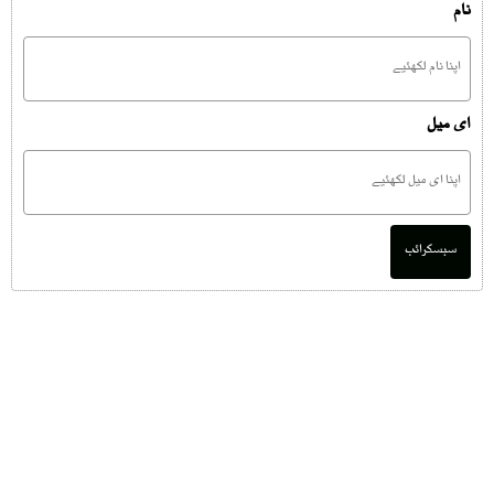
نام
ای میل
سبسکرائب