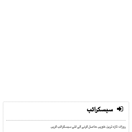
سبسکرائب
روزانہ تازہ ترین خبریں حاصل کرنے کے لئے سبسکرائب کریں