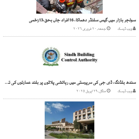
سولجر بازار میں گیس سلنڈر دھماکا، 16افراد جاں بحق،13زخمی
ویب ڈیسک
جمعه, ۲۰ فروری ۲۰۲۶
سندھ بلڈنگ، ڈی جی کی سرپرستی میں رہائشی پلاٹوں پر بلند عمارتوں کی تعمیر
ویب ڈیسک
منگل, ۲۹ اپریل ۲۰۲۵