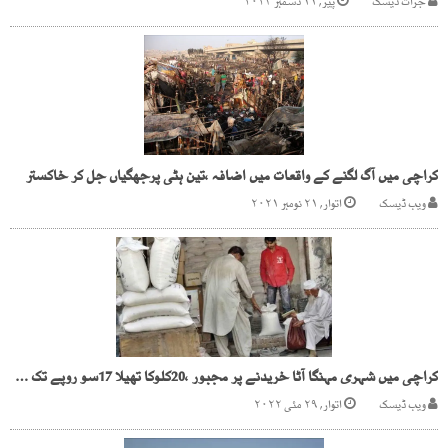
جرات ڈیسک
پیر, ۱۱ دسمبر ۲۰۲۳
کراچی میں آگ لگنے کے واقعات میں اضافہ ،تین ہٹی پرجھگیاں جل کر خاکستر
ویب ڈیسک
اتوار, ۲۱ نومبر ۲۰۲۱
کراچی میں شہری مہنگا آٹا خریدنے پر مجبور ،20کلوکا تھیلا 17سو روپے تک جا پہنچا
ویب ڈیسک
اتوار, ۲۹ مئی ۲۰۲۲