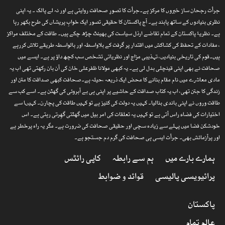
جرأت رجحان ساز خبروں کا مرکز ہے۔جرأت کا تصورِ صحافت روایتی ہے اور نہ لے پالک ۔ یہ اپنی
نظری بنیادوں کے ساتھ پابند ہے۔ آج پاکستان کا حقیقی تصور ایک خوابِ پریشاں کی طرح بکھر رہا
ہے۔ نظریۂ پاکستان کے تمام تقاضے ارذل سیاست کی بھینٹ چڑھ چکے ہیں۔ طاقت کے مختلف مراکز
، مفادات کے تحفظ کی کشاکش میں اقتدار پر گرفت کے بلاواسطہ اور بالواسطہ طریقے تلاش کررہے
ہیں۔قوم کی تاریخی بنیادیں، تہذیبی مزاج اور نظریاتی تشخص سب کچھ داؤ پر ہے۔ ایسے میں
صحافت نے بھی اپنی قینچلی بدل لی ہے۔ یہ کبھی مولانا ظفرعلی خان کی آن بان رکھتی تھی اب یہ
مادی معاشرے میں نام مقام بنانے کا محض ایک ذریعہ ،حیلہ ہے۔صحافت کبھی صداقت کا متن اور
زندگی کا جتن تھی، اب یہ کتاب صداقت کے حاشیے پر اپنی ہی بے آبروئی کی گھٹن ہے۔ اسے کب سے
طاقت وروں نے اپنی باندی بنالیا۔ کہیں یہ دولت کی کنیز ہے تو کہیں طاقت کی پچارن۔ کہیںا سے
اختیارات کی فضاء راس آتی ہے تو کہیں یہ تعلقات کی امر بیل میں گھٹتی گھِرتی رہتی ہے۔ اس
خودشکن فضا میں پہلے سے زیادہ سچی اور حقیقی صحافت کی ضرورت ہے۔ مگر یہ راہ پرخطر ہے
اور پرآزمائش بھی۔ جرأت ایسی ہی صحافت کی گرم دم جستجو ہے۔
ہمارے بارے میں
ہم سے رابطہ
کاپی رائٹس
پرائیویسی پالیسی
قوائد و ضوابط
پاکستان
عالم تمام