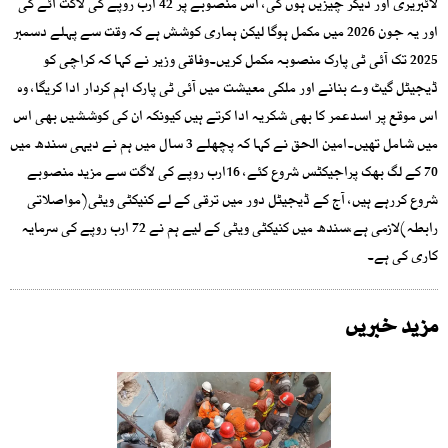
لائبریری اور دیگر چیزیں ہوں گی، اس منصوبے پر 42 ارب روپے کی لاگت آئے گی
اور یہ جون 2026 میں مکمل ہوگا لیکن ہماری کوشش ہے کہ وقت سے پہلے دسمبر
2025 تک آئی ٹی پارک منصوبہ مکمل کریں۔وفاقی وزیر نے کہا کہ کراچی کو
ڈیجیٹل گیٹ وے بنانے اور ملکی معیشت میں آئی ٹی پارک اہم کردار ادا کریگا، وہ
اس موقع پر اسدعمر کا بھی شکریہ ادا کرتے ہیں کیونکہ ان کی کوششیں بھی اس
میں شامل تھیں۔امین الحق نے کہا کہ پچھلے 3 سال میں ہم نے دیہی سندھ میں
70 کے لگ بھک پراجیکٹس شروع کئے، 16ارب روپے کی لاگت سے مزید منصوبے
شروع کررہے ہیں، آج کے ڈیجیٹل دور میں ترقی کے لے کنیکٹی ویٹی(مواصلاتی
رابطہ)لازمی ہے،سندھ میں کنیکٹی ویٹی کے لیے ہم نے 72 ارب روپے کی سرمایہ
کاری کی ہے۔
مزید خبریں