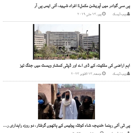
پی سی گوادر میں آپریشن مکمل5 افراد شہید، آئی ایس پی آر
ویب ڈیسک
پیر, ۱۳ مئی ۲۰۱۹
اہم اراضی کی ملکیت، کے ڈی اے اور ڈپٹی کمشنر ویسٹ میں جنگ تیز
ویب ڈیسک
جمعه, ۱۳ اکتوبر ۲۰۲۳
پی ٹی آئی رہنما خدیجہ شاہ کوئٹہ پولیس کے ہاتھوں گرفتار، دو روزہ راہداری ریمانڈ بھی منظور