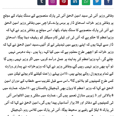
وفاقی وزیر آئی ٹی سید امین الحق آئی ٹی پارک منصوبے کے سنگ بنیاد کے موقع
پر وفاقی وزیر خزانہ اسحاق ڈار پر برس پڑے۔کراچی میں وفاقی وزیر امین الحق
نے آئی ٹی پارک منصوبے کا سنگ بنیاد رکھا۔ اس موقع پر وفاقی وزیر نے کہا کہ
وزیراعظم کا حکم ہے کہ آئی ٹی اور ٹیلی کام سیکٹر کو ریلیف دینا ہوگا، اسحاق
ڈار سے کہتا ہوں کہ اپنے رویے میں تبدیلی لے کر آئیں۔سید امین الحق نے کہا کہ
وزیر خزانہ کو اچھی طرح معلوم ہے کہ میں کیا کہہ رہا ہوں ، ہٹ دھرمی نہیں
چلے گی، آپ وزیراعظم کی ہدایت پر عمل درآمد کریں، میں اگر وزیر نہیں رہوں گا
تو آپ بھی وزیر نہیں رہیں گے۔وفاقی وزیر نے کہا کہ وزیرخزانہ نے ہماری وزارت
کے تمام پروپوزل روکے ہوئے ہیں، 15دن پہلے زراعت کیلئے کام ہوئے لیکن میں
کس طرح کمپنیوں کو بلائوں گا؟ ۔اس سے قبل تقریب سے خطاب کے دوران امین
الحق نے کہا کہ وزیر اعظم کا ویژن بھی ڈیجیٹل پاکستان ہے، 11منزلہ عمارت میں
8 بالائی اور 3 زیریں منازل تعمیر ہوں گی، عمارت میں ملکی و بین الاقوامی آئی
ٹی کمپنیوں کے دفاتر اور 20 ہزار آسامیاں پیدا ہوں گی۔امین الحق نے کہا کہ آئی
ٹی پارک 6 ایکڑ کے رقبے پر محیط ہوگا، آئی ٹی پارک میں کلاس روم، ڈیجیٹل