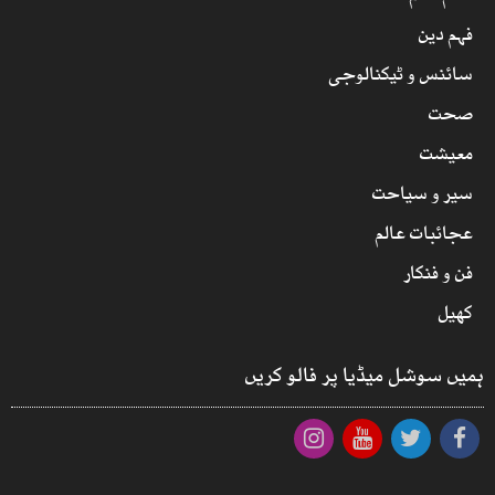
فہم دین
سائنس و ٹیکنالوجی
صحت
معیشت
سیر و سیاحت
عجائبات عالم
فن و فنکار
کھیل
ہمیں سوشل میڈیا پر فالو کریں