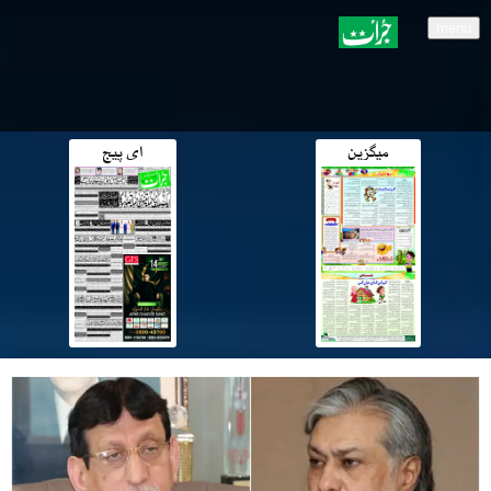
menu
میگزین
ای پیج