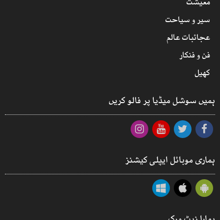
معیشت
سیر و سیاحت
عجائبات عالم
فن و فنکار
کھیل
ہمیں سوشل میڈیا پر فالو کریں
ہماری موبائل ایپلی کیشنز