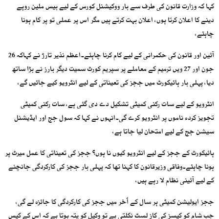
کہا کہ وزارت قانون کی طرف سے بار ووکیشنل کورس کے لیے بیس ملین روپے
دینے کا اعلان کرتا ہوں، اعلان بہت کرتے ہیں مگر اس پر عملی تو پر کام ہونا
چاہئے،
آئین اور قانون کی حکمرانی کے لیے کام کرنا چاہئے۔اعظم نذیر تارڑ نے کہاکہ 26
جون اور 27 ویں ترمیم کے معاملے پر سپریم کورٹ سمیت دیگر بارز نے بڑا ساتھ
دیا، پہلی بار ہائیکورٹ میں ججز کی تعیناتی کے لیے انٹرویو کیے جائیں گے،
انٹرویو کے لیے سات رکنی کمیٹی تشکیل دے دی گئی ہے، سات رکنی کمیٹی
تجویز کردہ ناموں پر انٹرویو کرے گی۔انہوں نے کہا کہ سول جج اور ایڈیشنل
سیشن جج کے لیے امتحان لیا جاتا ہے،
ہائیکورٹ کے ججز کے لیے انٹرویو کیوں نا ہوں؟ ججز کی تعیناتی کا عمل میرٹ پر
ہونا چاہئے۔وفاقی وزیرقانون کا کہنا تھا کہ پہلی بار ججز کی کارکردگی جانچنے
کے لیے آئینی نظام لا رہے ہیں،
ججز ایولیشن کمیٹی ہر سال کے اّخر میں ججز کی کارکردگی کا جائزہ لے گی،
جب شام کو کیسز کی کاز لسٹ نکلتی ہے تو وکیل کو پتہ ہوتا ہے کہ اس کے کیس