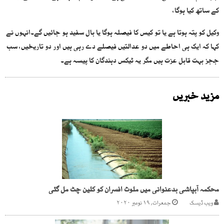
کے ساتھ کیا ہوگا،
وکیل کو پتہ ہوتا ہے یا تو کیس کا فیصلہ ہوگا یا بال سفید ہو جائیں گے۔انہوں نے
کہا کہ ایک ہی احاطے میں دو عدالتیں فیصلے دے رہی ہیں اور دو تاریخیں، سب
ججز بہت قابل عزت ہیں مگر یہ ٹیکس دہندگان کا پیسہ ہے۔
مزید خبریں
محکمہ آبپاشی بدعنوانی میں ملوث افسران کو کلین چٹ مل گئی
ویب ڈیسک
جمعرات, ۱۹ نومبر ۲۰۲۰