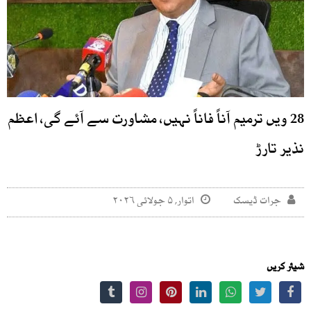
28 ویں ترمیم آناً فاناً نہیں، مشاورت سے آئے گی، اعظم
نذیر تارڑ
جرات ڈیسک
اتوار, ۵ جولائی ۲۰۲۶
شیئر کریں