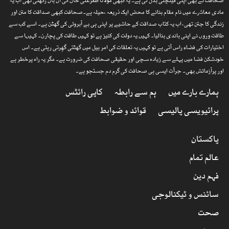
صحافت نے بھی اپنی قینچلی بدل لی ہے۔ یہ کبھی مولانا ظفرعلی خان کی آن بان رکھتی تھی اب یہ
مادی معاشرے میں نام مقام بنانے کا محض ایک ذریعہ ،حیلہ ہے۔صحافت کبھی صداقت کا متن اور
زندگی کا جتن تھی، اب یہ کتاب صداقت کے حاشیے پر اپنی ہی بے آبروئی کی گھٹن ہے۔ اسے کب سے
طاقت وروں نے اپنی باندی بنالیا۔ کہیں یہ دولت کی کنیز ہے تو کہیں طاقت کی پچارن۔ کہیںا سے
اختیارات کی فضاء راس آتی ہے تو کہیں یہ تعلقات کی امر بیل میں گھٹتی گھِرتی رہتی ہے۔ اس
خودشکن فضا میں پہلے سے زیادہ سچی اور حقیقی صحافت کی ضرورت ہے۔ مگر یہ راہ پرخطر ہے
اور پرآزمائش بھی۔ جرأت ایسی ہی صحافت کی گرم دم جستجو ہے۔
ہمارے بارے میں
ہم سے رابطہ
کاپی رائٹس
پرائیویسی پالیسی
قوائد و ضوابط
پاکستان
عالم تمام
فہم دین
سائنس و ٹیکنالوجی
صحت