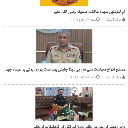
ام المومنین سیدہ عائشہ صدیقہ رضی اللہ عنہا
جرات ڈیسک
بدھ, ۱۹ مارچ ۲۰۲۵
مسلح افواج سیاست سے دور ہی رہنا چاہتی ہیں،مدت پوری ہونے پر عہدہ چھوڑ دوں گا، سربراہ پاک فوج
جرات ڈیسک
بدھ, ۵ اکتوبر ۲۰۲۲
وزیر اعظم کا ایس پی طاہر داوڑ کے قتل کی تحقیقات کا حکم