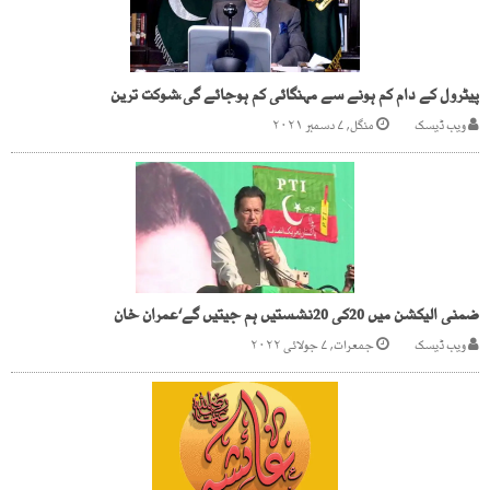
پیٹرول کے دام کم ہونے سے مہنگائی کم ہوجائے گی،شوکت ترین
ویب ڈیسک
منگل, ۷ دسمبر ۲۰۲۱
ضمنی الیکشن میں 20کی 20نشستیں ہم جیتیں گے‘عمران خان
ویب ڈیسک
جمعرات, ۷ جولائی ۲۰۲۲