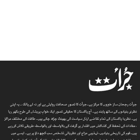
جرأت رجحان ساز خبروں کا مرکز ہے۔جرأت کا تصورِ صحافت روایتی ہے اور نہ لے پالک ۔ یہ اپنی
نظری بنیادوں کے ساتھ پابند ہے۔ آج پاکستان کا حقیقی تصور ایک خوابِ پریشاں کی طرح بکھر رہا
ہے۔ نظریۂ پاکستان کے تمام تقاضے ارذل سیاست کی بھینٹ چڑھ چکے ہیں۔ طاقت کے مختلف مراکز
، مفادات کے تحفظ کی کشاکش میں اقتدار پر گرفت کے بلاواسطہ اور بالواسطہ طریقے تلاش کررہے
ہیں۔قوم کی تاریخی بنیادیں، تہذیبی مزاج اور نظریاتی تشخص سب کچھ داؤ پر ہے۔ ایسے میں