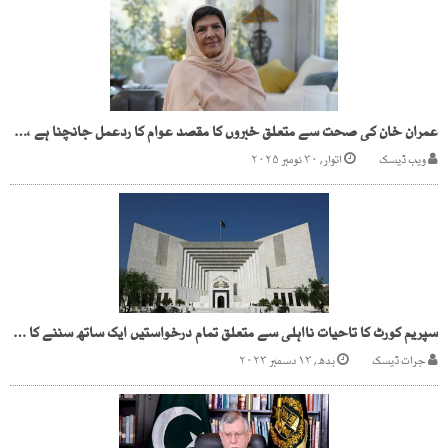
عمران خان کی صحت سے متعلق خبروں کا مقصد عوام کا ردعمل جانچنا ہے ،علیمہ خانم
ویب ڈیسک
اتوار, ۳۰ نومبر ۲۰۲۵
سپریم کورٹ کا تاحیات نااہلی سے متعلق تمام درخواستیں ایک ساتھ سننے کا فیصلہ
جرات ڈیسک
بدھ, ۱۳ دسمبر ۲۰۲۳