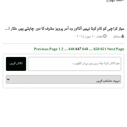
میئر کراچی کو کام کرنا نہیں آتااور وہ آمر پرویز مشرف کا دور چاہتے ہیں ،نثار احمد کھوڑو
منتظم
هفته, ۱۰ جون ۲۰۱۷
Previous Page
1
2
…
646
647
648
…
650
651
Next Page
تلاش کریں