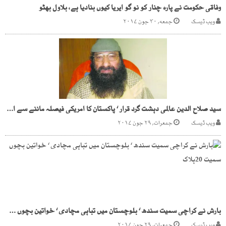
وفاقی حکومت نے پارہ چنار کو نو گو ایریا کیوں بنادیا ہے، بلاول بھٹو
ویب ڈیسک
جمعه, ۳۰ جون ۲۰۱۷
سید صلاح الدین عالمی دہشت گرد قرار ‘ پاکستان کا امریکی فیصلہ ماننے سے انکار
ویب ڈیسک
جمعرات, ۲۹ جون ۲۰۱۷
بارش نے کراچی سمیت سندھ ‘ بلوچستان میں تباہی مچادی ‘ خواتین بچوں سمیت 20ہلاک
ویب ڈیسک
جمعرات, ۲۹ جون ۲۰۱۷