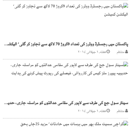
پاکستان میں رجسٹرڈ ووٹرز کی تعداد 9کروڑ 70 لاکھ سے تجاوز کر گئی ‘ الیکشن کمیشن
منتظم
هفته, ۱ جولائی ۲۰۱۷
سینئر سول جج کی طرف سے لاہور کی مقامی عدالتوں کو مراسلہ جاری، حدیبیہ پیپرز ملز کیس کی کارروائی، فیصلے کی رپورٹ پیش کرنے کی ہدایت
منتظم
هفته, ۱ جولائی ۲۰۱۷