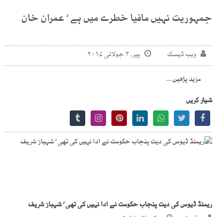
جمہوریت نہیں مافیا خطرے میں ہے ‘ عمران خان
ویب ڈیسک
پیر, ۳ جولائی ۲۰۱۷
مزید پڑھیں...
شیئر کریں
ریمنڈ ڈیوس کی دیت پنجاب حکومت نے ادا نہیں کی تھی ‘ شہباز شریف