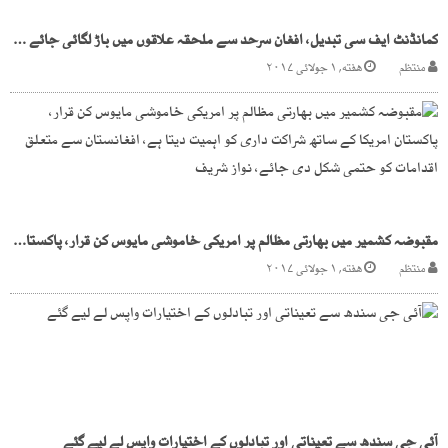
کمانڈنٹ ایف سی تبدیل، افغان سرحد سے ملحقہ علاقوں میں باڑ لگائی جائے گی، سی سی ٹی وی کیمرے لگاکر پارا چنار کو اسلام آباد کی طرح محفوظ شہر بنائیںگے، آرمی چیف
منتظم
هفته, ۱ جولائی ۲۰۱۷
مقبوضہ کشمیر میں بھارتی مظالم پر امریکی خاموشی مایوس کن قرار، پاکستان امریکا کے ساتھ شراکت داری کو اہمیت دیتا ہے، افغانستان سے متعلق اقدامات کو حتمی شکل دی جائے، نواز شریف
منتظم
هفته, ۱ جولائی ۲۰۱۷
آئی جی سندھ سے تعیناتی اور تبادلوں کے اختیارات واپس لے لیے گئے