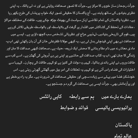
جرأت رجحان ساز خبروں کا مرکز ہے۔جرأت کا تصورِ صحافت روایتی ہے اور نہ لے پالک ۔ یہ اپنی
نظری بنیادوں کے ساتھ پابند ہے۔ آج پاکستان کا حقیقی تصور ایک خوابِ پریشاں کی طرح بکھر رہا
ہے۔ نظریۂ پاکستان کے تمام تقاضے ارذل سیاست کی بھینٹ چڑھ چکے ہیں۔ طاقت کے مختلف مراکز
، مفادات کے تحفظ کی کشاکش میں اقتدار پر گرفت کے بلاواسطہ اور بالواسطہ طریقے تلاش کررہے
ہیں۔قوم کی تاریخی بنیادیں، تہذیبی مزاج اور نظریاتی تشخص سب کچھ داؤ پر ہے۔ ایسے میں
صحافت نے بھی اپنی قینچلی بدل لی ہے۔ یہ کبھی مولانا ظفرعلی خان کی آن بان رکھتی تھی اب یہ
مادی معاشرے میں نام مقام بنانے کا محض ایک ذریعہ ،حیلہ ہے۔صحافت کبھی صداقت کا متن اور
زندگی کا جتن تھی، اب یہ کتاب صداقت کے حاشیے پر اپنی ہی بے آبروئی کی گھٹن ہے۔ اسے کب سے
طاقت وروں نے اپنی باندی بنالیا۔ کہیں یہ دولت کی کنیز ہے تو کہیں طاقت کی پچارن۔ کہیںا سے
اختیارات کی فضاء راس آتی ہے تو کہیں یہ تعلقات کی امر بیل میں گھٹتی گھِرتی رہتی ہے۔ اس
خودشکن فضا میں پہلے سے زیادہ سچی اور حقیقی صحافت کی ضرورت ہے۔ مگر یہ راہ پرخطر ہے
اور پرآزمائش بھی۔ جرأت ایسی ہی صحافت کی گرم دم جستجو ہے۔
ہمارے بارے میں
ہم سے رابطہ
کاپی رائٹس
پرائیویسی پالیسی
قوائد و ضوابط
پاکستان
عالم تمام