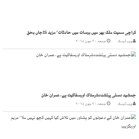
کراچی سمیت ملک بھر میں برسات میں حادثات ‘ مزید 25جاں بحق
ویب ڈیسک
جمعه, ۳۰ جون ۲۰۱۷
جمشید دستی پرتشددشرمناک اورسفاکیت ہے، عمران خان
ویب ڈیسک
جمعه, ۳۰ جون ۲۰۱۷