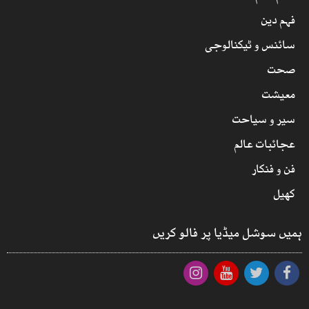
فہم دین
سائنس و ٹیکنالوجی
صحت
معیشت
سیر و سیاحت
عجائبات عالم
فن و فنکار
کھیل
ہمیں سوشل میڈیا پر فالو کریں