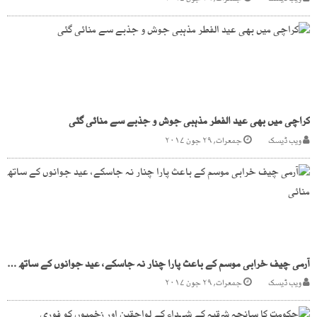
کراچی میں بھی عید الفطر مذہبی جوش و جذبے سے منائی گئی
ویب ڈیسک
جمعرات, ۲۹ جون ۲۰۱۷
آرمی چیف خرابی موسم کے باعث پارا چنار نہ جاسکے، عید جوانوں کے ساتھ منائی
ویب ڈیسک
جمعرات, ۲۹ جون ۲۰۱۷