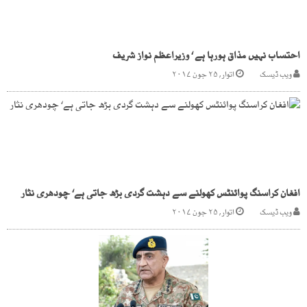
احتساب نہیں مذاق ہورہا ہے ‘ وزیراعظم نواز شریف
ویب ڈیسک
اتوار, ۲۵ جون ۲۰۱۷
افغان کراسنگ پوائنٹس کھولنے سے دہشت گردی بڑھ جاتی ہے‘ چودھری نثار
ویب ڈیسک
اتوار, ۲۵ جون ۲۰۱۷