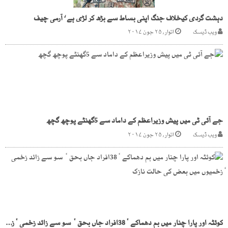
دہشت گردی کیخلاف جنگ اپنی بساط سے بڑھ کر لڑی ہے ‘ آرمی چیف
ویب ڈیسک
اتوار, ۲۵ جون ۲۰۱۷
جے آئی ٹی میں پیش وزیراعظم کے داماد سے 5گھنٹے پوچھ گچھ
ویب ڈیسک
اتوار, ۲۵ جون ۲۰۱۷
کوئٹہ اور پارا چنار میں بم دھماکے ٗ38افراد جاں بحق ٗ سو سے زائد زخمی ٗزخمیوں میں بعض کی حالت نازک