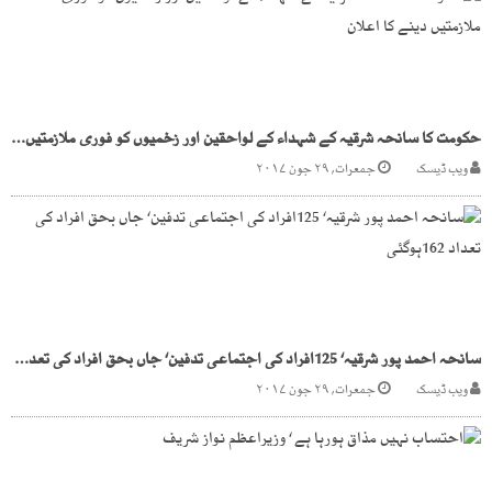
حکومت کا سانحہ شرقیہ کے شہداء کے لواحقین اور زخمیوں کو فوری ملازمتیں دینے کا اعلان
ویب ڈیسک
جمعرات, ۲۹ جون ۲۰۱۷
سانحہ احمد پور شرقیہ‘ 125افراد کی اجتماعی تدفین‘ جاں بحق افراد کی تعداد 162ہوگئی
ویب ڈیسک
جمعرات, ۲۹ جون ۲۰۱۷