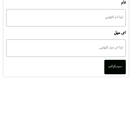
نام
ای میل
سبسکرائب