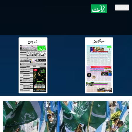
menu
میگزین
ای پیج