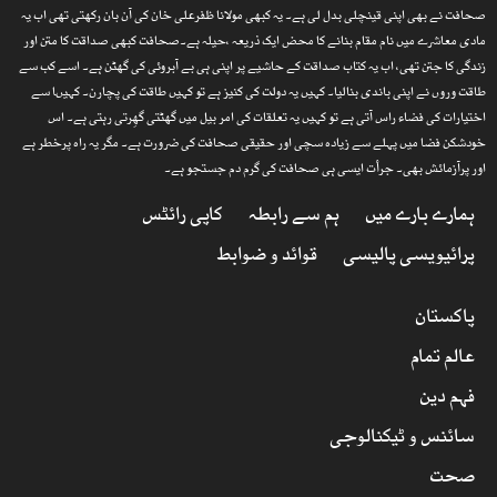
صحافت نے بھی اپنی قینچلی بدل لی ہے۔ یہ کبھی مولانا ظفرعلی خان کی آن بان رکھتی تھی اب یہ
مادی معاشرے میں نام مقام بنانے کا محض ایک ذریعہ ،حیلہ ہے۔صحافت کبھی صداقت کا متن اور
زندگی کا جتن تھی، اب یہ کتاب صداقت کے حاشیے پر اپنی ہی بے آبروئی کی گھٹن ہے۔ اسے کب سے
طاقت وروں نے اپنی باندی بنالیا۔ کہیں یہ دولت کی کنیز ہے تو کہیں طاقت کی پچارن۔ کہیںا سے
اختیارات کی فضاء راس آتی ہے تو کہیں یہ تعلقات کی امر بیل میں گھٹتی گھِرتی رہتی ہے۔ اس
خودشکن فضا میں پہلے سے زیادہ سچی اور حقیقی صحافت کی ضرورت ہے۔ مگر یہ راہ پرخطر ہے
اور پرآزمائش بھی۔ جرأت ایسی ہی صحافت کی گرم دم جستجو ہے۔
ہمارے بارے میں
ہم سے رابطہ
کاپی رائٹس
پرائیویسی پالیسی
قوائد و ضوابط
پاکستان
عالم تمام
فہم دین
سائنس و ٹیکنالوجی
صحت