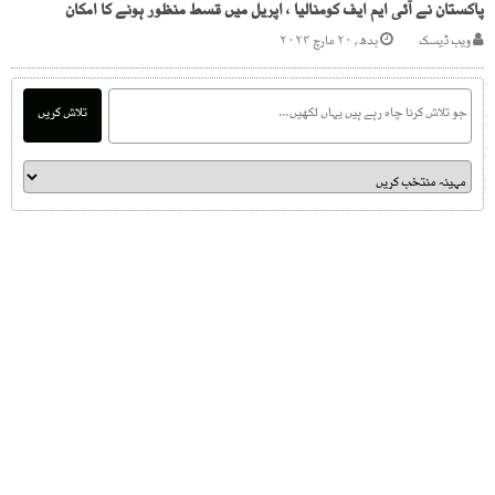
پاکستان نے آئی ایم ایف کومنالیا ، اپریل میں قسط منظور ہونے کا امکان
ویب ڈیسک
بدھ, ۲۰ مارچ ۲۰۲۴
تلاش کریں