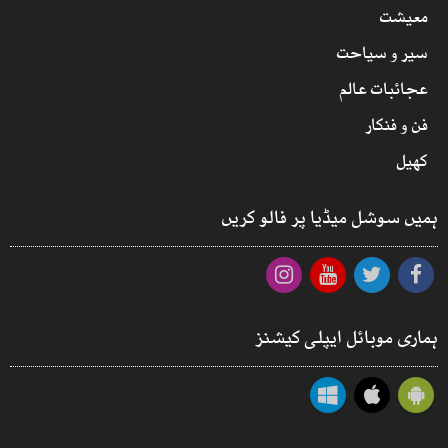
معیشت
سیر و سیاحت
عجائبات عالم
فن و فنکار
کھیل
ہمیں سوشل میڈیا پر فالو کریں
ہماری موبائل ایپلی کیشنز