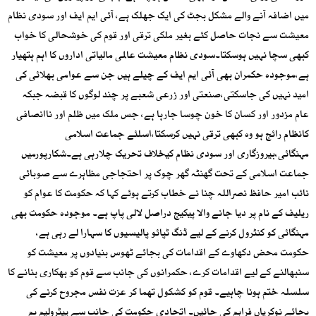
میں اضافہ آنے والے مشکل بجٹ کی ایک جھلک ہے، آئی ایم ایف اور سودی نظام
معیشت سے نجات حاصل کئے بغیر ملکی ترقی اور قوم کی خوشحالی کا خواب
کبھی سچا نہیں ہوسکتا۔سودی نظام معیشت عالمی مالیاتی اداروں کا اہم ہتھیار
ہے،موجودہ حکمران بھی آئی ایم ایف کے چیلے ہیں جن سے عوامی بھلائی کی
امید نہیں کی جاسکتی،صنعتی اور زرعی شعبے پر چند لوگوں کا قبضہ جبکہ
عام مزدور اور کسان کا خون چوسا جارہا ہے، جس ملک میں ظلم اور ناانصافی
کانظام رائج ہو وہ کبھی ترقی نہیں کرسکتا،اسلئے جماعت اسلامی
مہنگائی،بیروزگاری اور سودی نظام کیخلاف تحریک چلارہی ہے۔شکارپورمیں
جماعت اسلامی کے تحت گھنٹہ گھر چوک پر احتجاجی مظاہرے سے صوبائی
نائب امیر حافظ نصراللہ چنا نے خطاب کرتے ہوئے کہا کہ حکومت کا عوام کو
ریلیف کے نام پر دیا جانے والا پیکیج دراصل لالی پاپ ہے۔ موجودہ حکومت بھی
مہنگائی کو کنٹرول کرنے کے لیے ڈنگ ٹپائو پالیسیوں کا سہارا لے رہی ہے،
حکومت محض دکھاوے کے اقدامات کی بجائے ٹھوس بنیادوں پر معیشت کو
سنبھالنے کے لیے اقدامات کرے، حکمرانوں کی جانب سے قوم کو بھکاری بنانے کا
سلسلہ ختم ہونا چاہیے۔ قوم کو کشکول تھما کر عزت نفس مجروح کرنے کی
بجائے نوکریاں فراہم کی جائیں۔ اتحادی حکومت کی جانب سے پیٹرولیم بم