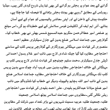
گرانے کے بعد عوام پر بجلی بم گرانے کی بھی تیاریاں شروع کردی گئی ہیں۔ میڈیا
رپورٹس کے مطابق 7روپے بھی یونٹ بجلی بڑھانے کا فیصلہ کیا جاچکا ہے۔
حکومت ہوش کے ناخن لے اور اپنی معاشی پالیسیوں کو عوام کے لیے آسان
بنائے، آئی ایم ایف کی ڈکٹیشن قومی سلامتی کے لیے خطرناک ہو گی۔اس موقع
پر ضلعی امیر عطاالرحمن منگریو،عبدالسمیع شمس بھٹی نے بھی خطاب کیا۔
گولارچی میں جماعت اسلامی ضلع بدین کے جنرل سیکرٹری عظیم احمد
منصوری کی قیادت میں مہنگائی بیروزگاری کے گولارچی پریس کلب کے سامنے
احتجاجی مظاہرہ کیا گیا جبکہ شادی لارج میں نائب امیر غلام رسول احمدانی
ڈپٹی جنرل سیکرٹری محمد سلیم جونیجو کی قیادت شادی لارج پریس کلب پر
مہنگائی کے خلاف احتجاجی مظاہرہ،بدین میں غریب آباد چوک سے بدین پریس
کلب تک مہنگائی بیروزگاری کے خلاف احتجاجی مظاہرہ جماعت اسلامی ضلع
بدین کے نائب امیر اللہ بچایو ہالیپوٹہ ودیگر نے خطاب کیا،ٹنڈوباگو میں نائب
امیر ضلع مولانا عبدالکریم بلیدی، علی احمد بلیدی کی قیادت میں احتجاجی
ریلی نکالی گئی۔مظاہروں میں جماعت اسلامی یوتھ،اسلامی جمعیت
طلبہ،جمعیت طلبہ عربیہ سمیت شہریوں نے بڑی تعداد میں شرکت کی مظاہرین
ہاتھوں میں پلے کارڈ اور بینر تھامے ہوئے تھے۔اس موقع پر ضلعی قائدین نے