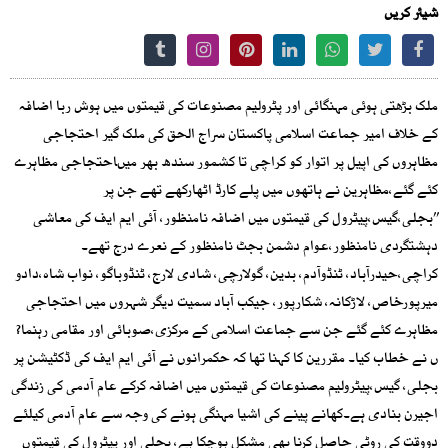
شیئر کریں
ملک بڑھتی ہوئی مہنگائی اور پٹرولیم مصنوعات کی قیمتوں میں ہوش ربا اضافہ
کے خلاف امیر جماعت اسلامی پاکستان سراج الحق کی ملک گیر احتجاجی
مظاہروں کی اپیل پر اتوار کو کراچی تا کشمور سندھ بھر میںاحتجاجی مظاہرے
کئے گئے،مظاہرین نے ہاتھوں میں پلے کارڈ اٹھارکھے تھے جن پر
’’بجلی،گیس،پیٹرول کی قیمتوں میں اضافہ نامنظور، آئی ایم ایف کی معاشی
دہشتگردی نامنظور،عوام دشمن بجٹ نامنظور کے نعرے درج تھے۔
کراچی،حیدرآباد، ٹنڈوآدم، بدین، گولارچی، شادی لارج، ٹنڈوباگو، نواب شاہ،دادو
میرپورخاص، لاڑکانہ، شکارپور، جیکب آباد سمیت دیگر شہروں میں احتجاجی
مظاہرے کئے گئے جن سے جماعت اسلامی کے مرکزی،صوبائی اور مقامی رہنما?
ں نے خطاب کیا۔ مقررین کا کہنا تھا کہ حکمرانوں نے آئی ایم ایف کی ڈکٹیشن پر
بجلی، گیس،پیٹرولیم مصنوعات کی قیمتوں میں اضافہ کرکے عام آدمی کی زندگی
اجیرن بنادی ہے۔کھانے پینے کی اشیا مہنگی ہونے کی وجہ سے عام آدمی کیلئے
دووقت کی روٹی حاصل کرنا بھی مشکل ہوچکا ہے، بجلی اور پیٹرول کی قیمتوں