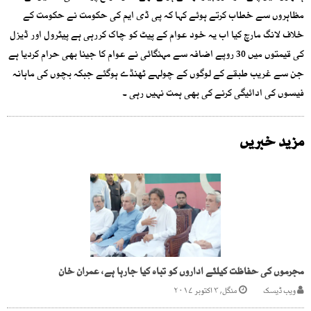
مظاہروں سے خطاب کرتے ہوئے کہا کہ پی ڈی ایم کی حکومت نے حکومت کے
خلاف لانگ مارچ کیا اب یہ خود عوام کے پیٹ کو چاک کررہی ہے پیٹرول اور ڈیزل
کی قیمتوں میں 30 روپے اضافہ سے مہنگائی نے عوام کا جینا بھی حرام کردیا ہے
جن سے غریب طبقے کے لوگوں کے چولہے ٹھنڈے ہوگئے جبکہ بچوں کی ماہانہ
فیسوں کی ادائیگی کرنے کی بھی ہمت نہیں رہی ۔
مزید خبریں
مجرموں کی حفاظت کیلئے اداروں کو تباہ کیا جارہا ہے، عمران خان
ویب ڈیسک
منگل, ۳ اکتوبر ۲۰۱۷