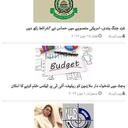
غزہ جنگ بندی، امریکی منصوبے میں حماس نے 7شرائط رکھ دیں
ویب ڈیسک
هفته, ۱۵ جون ۲۰۲۴
بجٹ میں تنخواہ دار ملازمین کو ریلیف، آئی ٹی پر ٹیکس ختم کرنے کا امکان
ویب ڈیسک
جمعرات, ۱ جون ۲۰۲۳