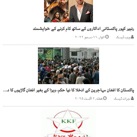
رنبیر کپور پاکستانی اداکاروں کے ساتھ کام کرنے کے خواہشمند
ویب ڈیسک
اتوار, ۱۱ دسمبر ۲۰۲۲
پاکستان کا افغان مہاجرین کے انخلا کا نیا حکم، ویزا کے بغیر افغان گاڑیوں کا داخلہ بند
جرات ڈیسک
هفته, ۲ اگست ۲۰۲۵