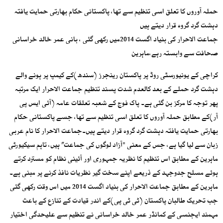
حملہ آوروں کا تعلق اسی تنظیم سے تھا، پاکستانی حکام بھارتی حمایت یافتہ
دہشت گرد گروہ قرار دیتے ہیں
جماعت الاحرار کی بنیاد اگست 2014میں رکھی گئی ، بانی عمر خالد خراسانی
صحافت سے وابستہ رہے،ماہرین
کراچی کے یونیورسٹی روڈ پر پاکستان رینجرز (سندھ)کے کیمپ پر ہونے والے
دہشت گرد حملے کے بعد کالعدم شدت پسند تنظیم جماعت الاحرار ایک مرتبہ
پھر توجہ کا مرکز بن گئی ہے۔ پاک فوج کے شعبہ تعلقات عامہ (آئی ایس پی
آر)کے مطابق حملہ آوروں کا تعلق اسی تنظیم سے تھا، جسے پاکستانی حکام
بھارتی حمایت یافتہ دہشت گرد گروہ قرار دیتے ہیں۔جماعت الاحرار کا نام عربی
زبان سے لیا گیا ہے، جس کے معنی "آزاد لوگوں کی جماعت” ہیں، تاہم سیکیورٹی
ماہرین کے مطابق اس تنظیم کا نظریہ جمہوری اور آئینی نظام کو مسترد کرتے
ہوئے مسلح جدوجہد کے ذریعے اپنے سخت گیر نظریات نافذ کرنے پر مبنی ہے۔
ماہرین کے مطابق جماعت الاحرار کی بنیاد اگست 2014 میں اس وقت رکھی گئی
جب تحریک طالبان پاکستان (ٹی ٹی پی)کے اندر قیادت کے تنازع کے باعث
مہمند ایجنسی کے کمانڈر عمر خالد خراسانی نے تنظیم سے علیحدگی اختیار