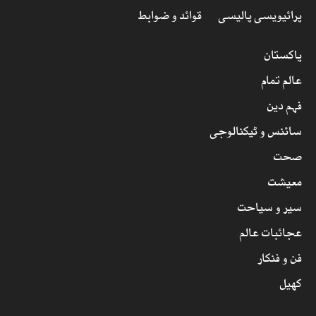
پرائیویسی پالیسی
قوائد و ضوابط
پاکستان
عالم تمام
فہم دین
سائنس و ٹیکنالوجی
صحت
معیشت
سیر و سیاحت
عجائبات عالم
فن و فنکار
کھیل