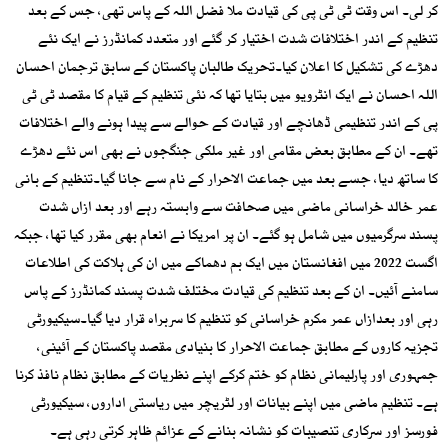
کر لی۔ اس وقت ٹی ٹی پی کی قیادت ملا فضل اللہ کے پاس تھی، جس کے بعد
تنظیم کے اندر اختلافات شدت اختیار کر گئے اور متعدد کمانڈرز نے ایک نئے
دھڑے کی تشکیل کا اعلان کیا۔تحریک طالبان پاکستان کے سابق ترجمان احسان
اللہ احسان نے ایک انٹرویو میں بتایا تھا کہ نئی تنظیم کے قیام کا مقصد ٹی ٹی
پی کے اندر تنظیمی ڈھانچے اور قیادت کے حوالے سے پیدا ہونے والے اختلافات
تھے۔ ان کے مطابق بعض مقامی اور غیر ملکی جنگجوں نے بھی اس نئے دھڑے
کا ساتھ دیا، جسے بعد میں جماعت الاحرار کے نام سے جانا گیا۔تنظیم کے بانی
عمر خالد خراسانی ماضی میں صحافت سے وابستہ رہے اور بعد ازاں شدت
پسند سرگرمیوں میں شامل ہو گئے۔ ان پر امریکا نے انعام بھی مقرر کیا تھا، جبکہ
اگست 2022 میں افغانستان میں ایک بم دھماکے میں ان کی ہلاکت کی اطلاعات
سامنے آئیں۔ ان کے بعد تنظیم کی قیادت مختلف شدت پسند کمانڈرز کے پاس
رہی اور بعدازاں عمر مکرم خراسانی کو تنظیم کا سربراہ قرار دیا گیا۔سیکیورٹی
تجزیہ کاروں کے مطابق جماعت الاحرار کا بنیادی مقصد پاکستان کے آئینی،
جمہوری اور پارلیمانی نظام کو ختم کرکے اپنے نظریات کے مطابق نظام نافذ کرنا
ہے۔ تنظیم ماضی میں اپنے بیانات اور لٹریچر میں ریاستی اداروں، سیکیورٹی
فورسز اور سرکاری تنصیبات کو نشانہ بنانے کے عزائم ظاہر کرتی رہی ہے۔