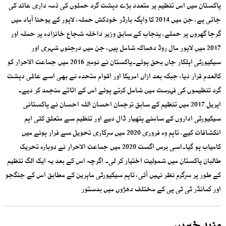
پاکستان میں اس تنظیم پر متعدد بڑے دہشت گرد حملوں کی ذمہ داری عائد کی
جاتی ہے، جن میں 2014 کا واہگہ بارڈر خودکش حملہ، لاہور کے یوحنا آباد میں
گرجا گھروں پر حملے، پنجاب کے سابق وزیر داخلہ شجاع خانزادہ پر حملہ اور
2017 میں لاہور مال روڈ دھماکہ شامل ہیں، جن میں درجنوں شہری اور
سیکیورٹی اہلکار جاں بحق ہوئے۔پاکستان نے نومبر 2016 میں جماعت الاحرار کو
کالعدم قرار دیا، جبکہ بعد ازاں امریکا اور اقوام متحدہ نے بھی اسے عالمی دہشت
گرد تنظیموں کی فہرست میں شامل کرتے ہوئے اس کے اثاثے منجمد کر دیے۔
اپریل 2017 میں تنظیم کے سابق ترجمان احسان اللہ احسان نے پاکستانی
سیکیورٹی اداروں کے سامنے ہتھیار ڈال دیے اور تنظیم سے متعلق کئی اہم
انکشافات کیے، تاہم وہ فروری 2020 میں سرکاری تحویل سے فرار ہونے میں
کامیاب ہو گیا۔اسی برس اگست 2020 میں جماعت الاحرار نے دوبارہ تحریک
طالبان پاکستان میں شمولیت اختیار کر لی۔ اگرچہ اس کے بعد یہ ایک الگ تنظیم
کے طور پر سرگرم نظر نہیں آئی، تاہم سیکیورٹی ماہرین کے مطابق اس کے جنگجو
اور کمانڈر ٹی ٹی پی کے مختلف دھڑوں میں بدستور