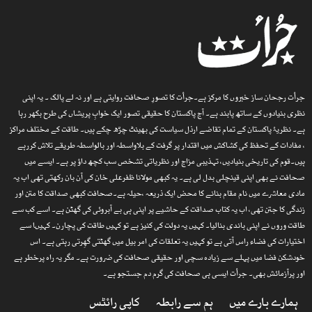
جرأت رجحان ساز خبروں کا مرکز ہے۔جرأت کا تصورِ صحافت روایتی ہے اور نہ لے پالک ۔ یہ اپنی
نظری بنیادوں کے ساتھ پابند ہے۔ آج پاکستان کا حقیقی تصور ایک خوابِ پریشاں کی طرح بکھر رہا
ہے۔ نظریۂ پاکستان کے تمام تقاضے ارذل سیاست کی بھینٹ چڑھ چکے ہیں۔ طاقت کے مختلف مراکز
، مفادات کے تحفظ کی کشاکش میں اقتدار پر گرفت کے بلاواسطہ اور بالواسطہ طریقے تلاش کررہے
ہیں۔قوم کی تاریخی بنیادیں، تہذیبی مزاج اور نظریاتی تشخص سب کچھ داؤ پر ہے۔ ایسے میں
صحافت نے بھی اپنی قینچلی بدل لی ہے۔ یہ کبھی مولانا ظفرعلی خان کی آن بان رکھتی تھی اب یہ
مادی معاشرے میں نام مقام بنانے کا محض ایک ذریعہ ،حیلہ ہے۔صحافت کبھی صداقت کا متن اور
زندگی کا جتن تھی، اب یہ کتاب صداقت کے حاشیے پر اپنی ہی بے آبروئی کی گھٹن ہے۔ اسے کب سے
طاقت وروں نے اپنی باندی بنالیا۔ کہیں یہ دولت کی کنیز ہے تو کہیں طاقت کی پچارن۔ کہیںا سے
اختیارات کی فضاء راس آتی ہے تو کہیں یہ تعلقات کی امر بیل میں گھٹتی گھِرتی رہتی ہے۔ اس
خودشکن فضا میں پہلے سے زیادہ سچی اور حقیقی صحافت کی ضرورت ہے۔ مگر یہ راہ پرخطر ہے
اور پرآزمائش بھی۔ جرأت ایسی ہی صحافت کی گرم دم جستجو ہے۔
ہمارے بارے میں
ہم سے رابطہ
کاپی رائٹس