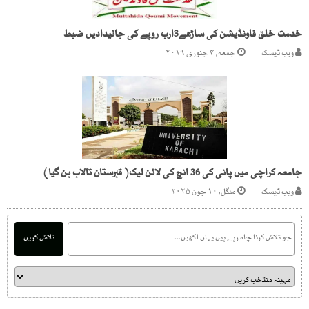
خدمت خلق فاونڈیشن کی ساڑھے3ارب روپے کی جائیدادیں ضبط
ویب ڈیسک
جمعه, ۴ جنوری ۲۰۱۹
جامعہ کراچی میں پانی کی 36 انچ کی لائن لیک( قبرستان تالاب بن گیا)
ویب ڈیسک
منگل, ۱۰ جون ۲۰۲۵
تلاش کریں