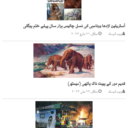
آسٹریلین اژدھا وونامبی کی نسل چالیس ہزار سال پہلے ختم ہوگئی
ویب ڈیسک
منگل, ۲۱ مارچ ۲۰۲۳
قدیم دور کے ہیبت ناک ہاتھی (میمتھ)
ویب ڈیسک
منگل, ۲۳ مئی ۲۰۲۳