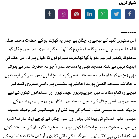
شیئر کریں
۔۔۔۔۔۔۔
اس سنہری گنبد کے نیچے وہ چٹان ہے جس پہ کھڑے ہو کے حضرت محمد صلی
اللہ علیہ وسلم نے معراج کا سفر شروع کیا تھا۔یہ گنبد اموی دور میں چٹان کو
محفوظ رکھنے کے لیے بنوایا گیا تھا۔بہت سے لوگوں کا خیال ہے کہ اس جگہ کی
اہمیت نہیں ہے بلکہ مسجد قبلی یا مسجد عمر (جو کہ حضرت عمر نے بنوائی
تھی) جس کو عام طور پہ مسجد اقصیٰ کہہ دیا جاتا ہے بس اسی کی اہمیت ہے
۔ حالانکہ مسجد اقصیٰ پورے احاطے پہ مشتمل ہے ۔اسی سنہری گنبد کے
نیچے وہ تمام مقامات ہیں جو یہودیوں عیسائیوں اور مسلمانوں تینوں کے لیے
مقدس ہیں۔اسی چٹان کی نیچے وہ مقدس یادگاریں ہیں جہاں یہودیوں کے
نزدیک حضرت موسی علیہ السلام کی پیدائش اور عیسائیوں کے نزدیک حضرت
عیسیٰ علیہ السلام کی پیدائش ہوئی اور اسی چٹان کے نیچے ایک غار نما کمرہ
ہے جہاں حضرت مریم عبادت کیا کرتی تھیںاور حضرت ذکریا ان کی حفاظت کرتے
اور کھانا بھی وہی لاتے تھے ۔اس گنبد کی باقی تزئین و آرائش خلافت عثمانیہ کے