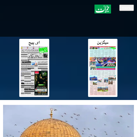
menu
میگزین
ای پیج