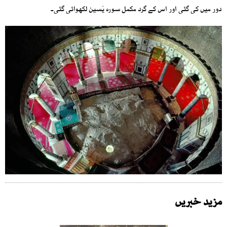
دور میں کی گئی اور اس کے گرد مکمل سورہ یٰسین لکھوائی گئی۔
مزید خبریں