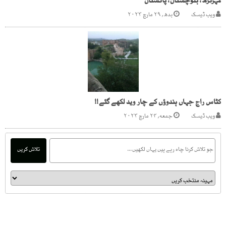
مہرگڑھ، بلوچستان، پاکستان
ویب ڈیسک
بدھ, ۲۹ مارچ ۲۰۲۳
کٹاس راج جہاں ہندوؤں کے چار وید لکھے گئے!!
ویب ڈیسک
جمعه, ۲۴ مارچ ۲۰۲۳
تلاش کریں