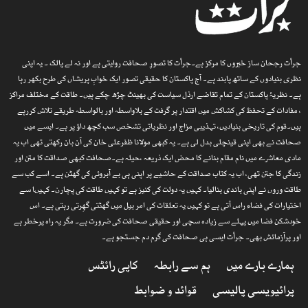
جرأت رجحان ساز خبروں کا مرکز ہے۔جرأت کا تصورِ صحافت روایتی ہے اور نہ لے پالک ۔ یہ اپنی
نظری بنیادوں کے ساتھ پابند ہے۔ آج پاکستان کا حقیقی تصور ایک خوابِ پریشاں کی طرح بکھر رہا
ہے۔ نظریۂ پاکستان کے تمام تقاضے ارذل سیاست کی بھینٹ چڑھ چکے ہیں۔ طاقت کے مختلف مراکز
، مفادات کے تحفظ کی کشاکش میں اقتدار پر گرفت کے بلاواسطہ اور بالواسطہ طریقے تلاش کررہے
ہیں۔قوم کی تاریخی بنیادیں، تہذیبی مزاج اور نظریاتی تشخص سب کچھ داؤ پر ہے۔ ایسے میں
صحافت نے بھی اپنی قینچلی بدل لی ہے۔ یہ کبھی مولانا ظفرعلی خان کی آن بان رکھتی تھی اب یہ
مادی معاشرے میں نام مقام بنانے کا محض ایک ذریعہ ،حیلہ ہے۔صحافت کبھی صداقت کا متن اور
زندگی کا جتن تھی، اب یہ کتاب صداقت کے حاشیے پر اپنی ہی بے آبروئی کی گھٹن ہے۔ اسے کب سے
طاقت وروں نے اپنی باندی بنالیا۔ کہیں یہ دولت کی کنیز ہے تو کہیں طاقت کی پچارن۔ کہیںا سے
اختیارات کی فضاء راس آتی ہے تو کہیں یہ تعلقات کی امر بیل میں گھٹتی گھِرتی رہتی ہے۔ اس
خودشکن فضا میں پہلے سے زیادہ سچی اور حقیقی صحافت کی ضرورت ہے۔ مگر یہ راہ پرخطر ہے
اور پرآزمائش بھی۔ جرأت ایسی ہی صحافت کی گرم دم جستجو ہے۔
ہمارے بارے میں
ہم سے رابطہ
کاپی رائٹس
پرائیویسی پالیسی
قوائد و ضوابط