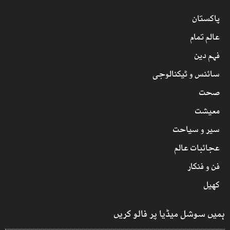
پاکستان
عالم تمام
فہم دین
سائنس و ٹیکنالوجی
صحت
معیشت
سیر و سیاحت
عجائبات عالم
فن و فنکار
کھیل
ہمیں سوشل میڈیا پر فالو کریں