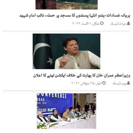
ہریانہ فسادات: ہندو انتہا پسندوں کا مسجد پر حملہ، نائب امام شہید
جرات ڈیسک
منگل, ۱ اگست ۲۰۲۳
وزیراعظم عمران خان کا بھارت کے خلاف ایکشن لینے کا اعلان
ویب ڈیسک
اتوار, ۲۵ جولائی ۲۰۲۱