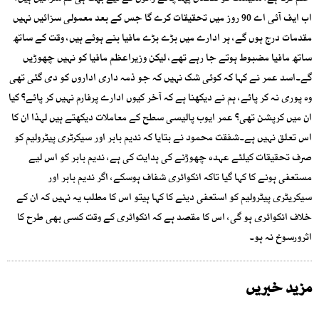
اب ایف آئی اے 90 روز میں تحقیقات کرے گا جس کے بعد معمولی سزائیں نہیں
مقدمات درج ہوں گے، ہر ادارے میں بڑے بڑے مافیا بنے ہوئے ہیں، وقت کے ساتھ
ساتھ مافیا مضبوط ہوتے جا رہے تھے، لیکن وزیراعظم مافیا کو نہیں چھوڑیں
گے۔اسد عمر نے کہا کہ کوئی شک نہیں کہ جو ذمہ داری اداروں کو دی گئی تھی
وہ پوری نہ کر پائے، ہم نے دیکھنا ہے کہ آخر کیوں ادارے پرفارم نہیں کر پائے؟ کیا
ان میں کرپشن تھی؟ عمر ایوب پالیسی سطح کے معاملات دیکھتے ہیں لہذا ان کا
اس تعلق نہیں ہے۔شفقت محمود نے بتایا کہ ندیم بابر اور سیکرٹری پیٹرولیم کو
صرف تحقیقات کیلئے عہدہ چھوڑنے کی ہدایت کی ہے، ندیم بابر کو اس لیے
مستعفی ہونے کا کہا گیا تاکہ انکوائری شفاف ہوسکے، اگر ندیم بابر اور
سیکریٹری پیٹرولیم کو استعفی دینے کا کہا ہیتو اس کا مطلب یہ نہیں کہ ان کے
خلاف انکوائری ہو گی، اس کا مقصد ہے کہ انکوائری کے وقت کسی بھی طرح کا
اثرورسوخ نہ ہو۔
مزید خبریں