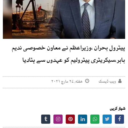
پیٹرول بحران ،وزیراعظم نے معاون خصوصی ندیم
بابر،سیکریٹری پیٹرولیم کو عہدوں سے ہٹادیا
ویب ڈیسک
هفته, ۲۷ مارچ ۲۰۲۱
شیئر کریں