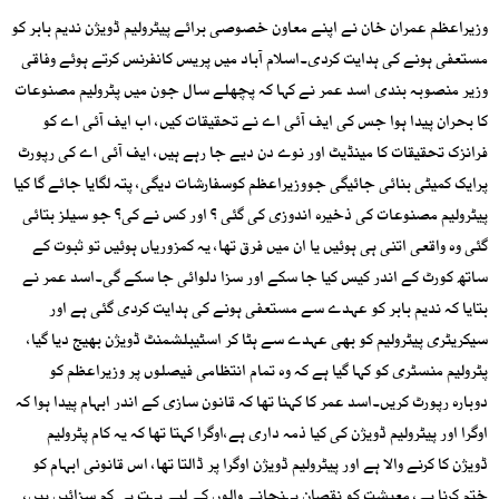
وزیراعظم عمران خان نے اپنے معاون خصوصی برائے پیٹرولیم ڈویژن ندیم بابر کو
مستعفی ہونے کی ہدایت کردی۔اسلام آباد میں پریس کانفرنس کرتے ہوئے وفاقی
وزیر منصوبہ بندی اسد عمر نے کہا کہ پچھلے سال جون میں پٹرولیم مصنوعات
کا بحران پیدا ہوا جس کی ایف آئی اے نے تحقیقات کیں، اب ایف آئی اے کو
فرانزک تحقیقات کا مینڈیٹ اور نوے دن دیے جا رہے ہیں، ایف آئی اے کی رپورٹ
پرایک کمیٹی بنائی جائیگی جووزیراعظم کوسفارشات دیگی، پتہ لگایا جائے گا کیا
پیٹرولیم مصنوعات کی ذخیرہ اندوزی کی گئی ؟ اور کس نے کی؟ جو سیلز بتائی
گئی وہ واقعی اتنی ہی ہوئیں یا ان میں فرق تھا، یہ کمزوریاں ہوئیں تو ثبوت کے
ساتھ کورٹ کے اندر کیس کیا جا سکے اور سزا دلوائی جا سکے گی۔اسد عمر نے
بتایا کہ ندیم بابر کو عہدے سے مستعفی ہونے کی ہدایت کردی گئی ہے اور
سیکریٹری پیٹرولیم کو بھی عہدے سے ہٹا کر اسٹیبلشمنٹ ڈویژن بھیج دیا گیا،
پٹرولیم منسٹری کو کہا گیا ہے کہ وہ تمام انتظامی فیصلوں پر وزیراعظم کو
دوبارہ رپورٹ کریں۔اسد عمر کا کہنا تھا کہ قانون سازی کے اندر ابہام پیدا ہوا کہ
اوگرا اور پیٹرولیم ڈویژن کی کیا ذمہ داری ہے،اوگرا کہتا تھا کہ یہ کام پٹرولیم
ڈویژن کا کرنے والا ہے اور پیٹرولیم ڈویژن اوگرا پر ڈالتا تھا، اس قانونی ابہام کو
ختم کرنا ہے، معیشت کو نقصان پہنچانے والوں کے لیے بہت ہی کم سزائیں ہیں،