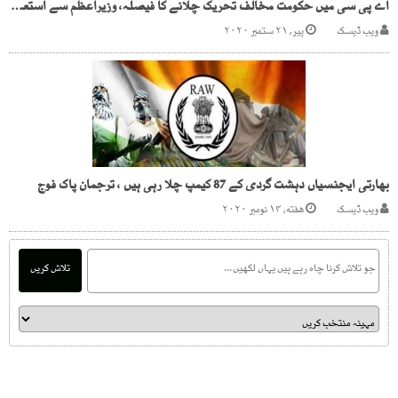
اے پی سی میں حکومت مخالف تحریک چلانے کا فیصلہ، وزیراعظم سے استعفیٰ کا مطالبہ
ویب ڈیسک
پیر, ۲۱ ستمبر ۲۰۲۰
بھارتی ایجنسیاں دہشت گردی کے 87 کیمپ چلا رہی ہیں ، ترجمان پاک فوج
ویب ڈیسک
هفته, ۱۴ نومبر ۲۰۲۰
تلاش کریں