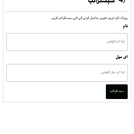
سبسکرائب
روزانہ تازہ ترین خبریں حاصل کرنے کے لئے سبسکرائب کریں
نام
ای میل
سبسکرائب