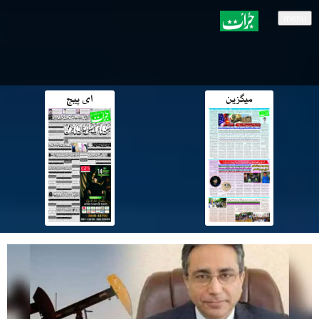
menu
میگزین
ای پیج