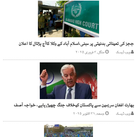
ججز کی تعیناتی بدنیتی پر مبنی،اسلام آباد کے وکلا کاآج ہڑتال کا اعلان
ویب ڈیسک
منگل, ۴ فروری ۲۰۲۵
بھارت افغان سرزمین سے پاکستان کیخلاف جنگ چھیڑرہاہے، خواجہ آصف
ویب ڈیسک
جمعه, ۳۱ اکتوبر ۲۰۲۵