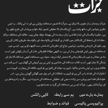
جرأت رجحان ساز خبروں کا مرکز ہے۔جرأت کا تصورِ صحافت روایتی ہے اور نہ لے پالک ۔ یہ اپنی
نظری بنیادوں کے ساتھ پابند ہے۔ آج پاکستان کا حقیقی تصور ایک خوابِ پریشاں کی طرح بکھر رہا
ہے۔ نظریۂ پاکستان کے تمام تقاضے ارذل سیاست کی بھینٹ چڑھ چکے ہیں۔ طاقت کے مختلف مراکز
، مفادات کے تحفظ کی کشاکش میں اقتدار پر گرفت کے بلاواسطہ اور بالواسطہ طریقے تلاش کررہے
ہیں۔قوم کی تاریخی بنیادیں، تہذیبی مزاج اور نظریاتی تشخص سب کچھ داؤ پر ہے۔ ایسے میں
صحافت نے بھی اپنی قینچلی بدل لی ہے۔ یہ کبھی مولانا ظفرعلی خان کی آن بان رکھتی تھی اب یہ
مادی معاشرے میں نام مقام بنانے کا محض ایک ذریعہ ،حیلہ ہے۔صحافت کبھی صداقت کا متن اور
زندگی کا جتن تھی، اب یہ کتاب صداقت کے حاشیے پر اپنی ہی بے آبروئی کی گھٹن ہے۔ اسے کب سے
طاقت وروں نے اپنی باندی بنالیا۔ کہیں یہ دولت کی کنیز ہے تو کہیں طاقت کی پچارن۔ کہیںا سے
اختیارات کی فضاء راس آتی ہے تو کہیں یہ تعلقات کی امر بیل میں گھٹتی گھِرتی رہتی ہے۔ اس
خودشکن فضا میں پہلے سے زیادہ سچی اور حقیقی صحافت کی ضرورت ہے۔ مگر یہ راہ پرخطر ہے
اور پرآزمائش بھی۔ جرأت ایسی ہی صحافت کی گرم دم جستجو ہے۔
ہمارے بارے میں
ہم سے رابطہ
کاپی رائٹس
پرائیویسی پالیسی
قوائد و ضوابط