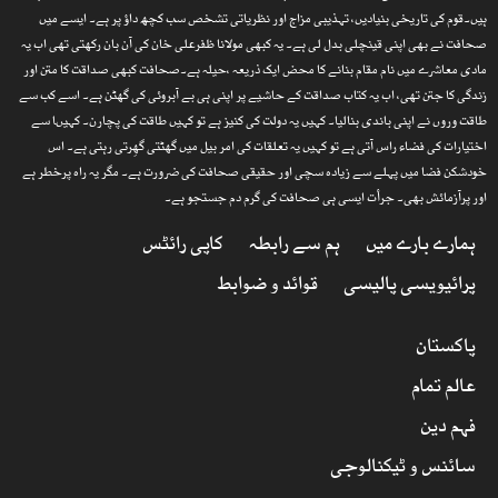
ہیں۔قوم کی تاریخی بنیادیں، تہذیبی مزاج اور نظریاتی تشخص سب کچھ داؤ پر ہے۔ ایسے میں
صحافت نے بھی اپنی قینچلی بدل لی ہے۔ یہ کبھی مولانا ظفرعلی خان کی آن بان رکھتی تھی اب یہ
مادی معاشرے میں نام مقام بنانے کا محض ایک ذریعہ ،حیلہ ہے۔صحافت کبھی صداقت کا متن اور
زندگی کا جتن تھی، اب یہ کتاب صداقت کے حاشیے پر اپنی ہی بے آبروئی کی گھٹن ہے۔ اسے کب سے
طاقت وروں نے اپنی باندی بنالیا۔ کہیں یہ دولت کی کنیز ہے تو کہیں طاقت کی پچارن۔ کہیںا سے
اختیارات کی فضاء راس آتی ہے تو کہیں یہ تعلقات کی امر بیل میں گھٹتی گھِرتی رہتی ہے۔ اس
خودشکن فضا میں پہلے سے زیادہ سچی اور حقیقی صحافت کی ضرورت ہے۔ مگر یہ راہ پرخطر ہے
اور پرآزمائش بھی۔ جرأت ایسی ہی صحافت کی گرم دم جستجو ہے۔
ہمارے بارے میں
ہم سے رابطہ
کاپی رائٹس
پرائیویسی پالیسی
قوائد و ضوابط
پاکستان
عالم تمام
فہم دین
سائنس و ٹیکنالوجی