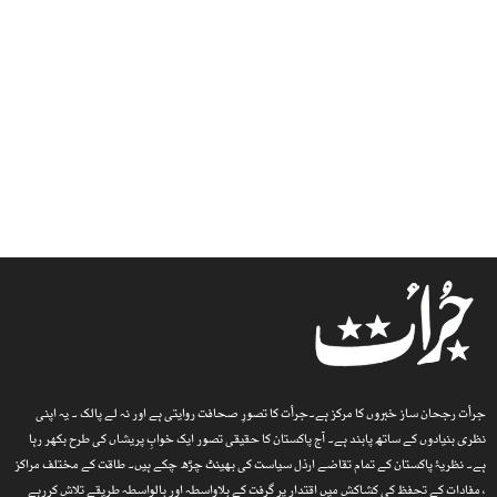
جرأت رجحان ساز خبروں کا مرکز ہے۔جرأت کا تصورِ صحافت روایتی ہے اور نہ لے پالک ۔ یہ اپنی
نظری بنیادوں کے ساتھ پابند ہے۔ آج پاکستان کا حقیقی تصور ایک خوابِ پریشاں کی طرح بکھر رہا
ہے۔ نظریۂ پاکستان کے تمام تقاضے ارذل سیاست کی بھینٹ چڑھ چکے ہیں۔ طاقت کے مختلف مراکز
، مفادات کے تحفظ کی کشاکش میں اقتدار پر گرفت کے بلاواسطہ اور بالواسطہ طریقے تلاش کررہے