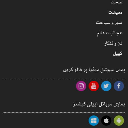
صحت
معیشت
سیر و سیاحت
عجائبات عالم
فن و فنکار
کھیل
ہمیں سوشل میڈیا پر فالو کریں
ہماری موبائل ایپلی کیشنز