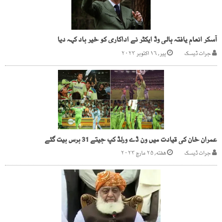
آسکر انعام یافتہ ہالی وڈ ایکٹر نے اداکاری کو خیر باد کہہ دیا
جرات ڈیسک
پیر, ۱۶ اکتوبر ۲۰۲۳
عمران خان کی قیادت میں ون ڈے ورلڈ کپ جیتے 31 برس بیت گئے
جرات ڈیسک
هفته, ۲۵ مارچ ۲۰۲۳