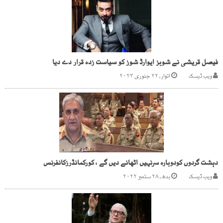
فیصل قریشی نے شوبز ایوارڈ شوز کو سیاست زدہ قرار دے دیا
ویب ڈیسک
اتوار, ۲۲ جنوری ۲۰۲۳
دہشت گردوں کودوبارہ سرنہیں اٹھانے دیں گے ، کورکمانڈرزکانفرنس
ویب ڈیسک
بدھ, ۲۸ ستمبر ۲۰۲۲