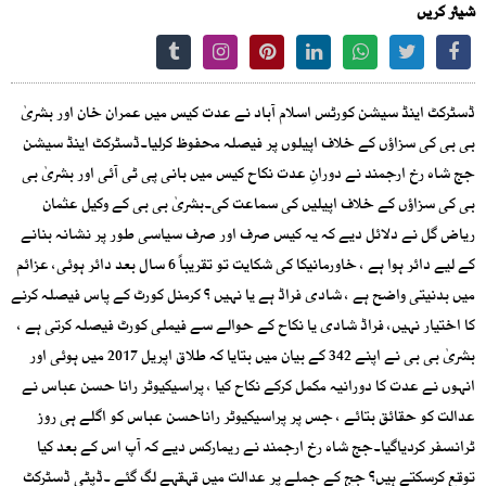
شیئر کریں
ڈسٹرکٹ اینڈ سیشن کورٹس اسلام آباد نے عدت کیس میں عمران خان اور بشریٰ
بی بی کی سزاؤں کے خلاف اپیلوں پر فیصلہ محفوظ کرلیا۔ڈسٹرکٹ اینڈ سیشن
جج شاہ رخ ارجمند نے دورانِ عدت نکاح کیس میں بانی پی ٹی آئی اور بشریٰ بی
بی کی سزاؤں کے خلاف اپیلیں کی سماعت کی۔بشریٰ بی بی کے وکیل عثمان
ریاض گل نے دلائل دیے کہ یہ کیس صرف اور صرف سیاسی طور پر نشانہ بنانے
کے لیے دائر ہوا ہے ، خاورمانیکا کی شکایت تو تقریباً 6 سال بعد دائر ہوئی، عزائم
میں بدنیتی واضح ہے ، شادی فراڈ ہے یا نہیں ؟ کرمنل کورٹ کے پاس فیصلہ کرنے
کا اختیار نہیں، فراڈ شادی یا نکاح کے حوالے سے فیملی کورٹ فیصلہ کرتی ہے ،
بشریٰ بی بی نے اپنے 342 کے بیان میں بتایا کہ طلاق اپریل 2017 میں ہوئی اور
انہوں نے عدت کا دورانیہ مکمل کرکے نکاح کیا ، پراسیکیوٹر رانا حسن عباس نے
عدالت کو حقائق بتائے ، جس پر پراسیکیوٹر راناحسن عباس کو اگلے ہی روز
ٹرانسفر کردیاگیا۔جج شاہ رخ ارجمند نے ریمارکس دیے کہ آپ اس کے بعد کیا
توقع کرسکتے ہیں؟ جج کے جملے پر عدالت میں قہقہے لگ گئے ۔ڈپٹی ڈسٹرکٹ