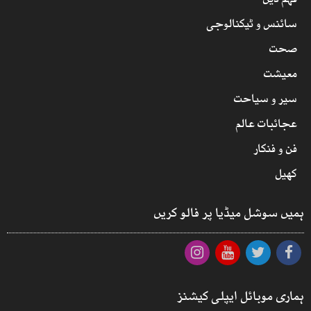
فہم دین
سائنس و ٹیکنالوجی
صحت
معیشت
سیر و سیاحت
عجائبات عالم
فن و فنکار
کھیل
ہمیں سوشل میڈیا پر فالو کریں
ہماری موبائل ایپلی کیشنز