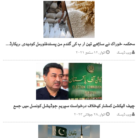
محکمہ خوراک نے ساڑھے تین ار ب کی گندم من پسندفلورمل کودیدی ،ریکارڈغائب
ویب ڈیسک
اتوار, ۱۲ ستمبر ۲۰۲۱
چیف الیکشن کمشنر کیخلاف درخواست سپریم جوڈیشل کونسل میں جمع
ویب ڈیسک
اتوار, ۲۸ جولائی ۲۰۲۴