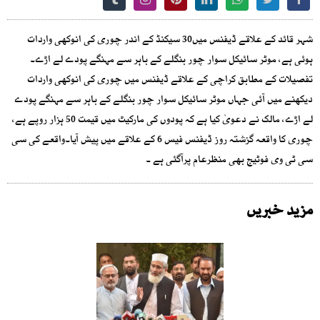
شہر قائد کے علاقے ڈیفنس میں30 سیکنڈ کے اندر چوری کی انوکھی واردات
ہوئی ہے، موٹر سائیکل سوار چور بنگلے کے باہر سے مہنگے پودے لے اڑے۔
تفصیلات کے مطابق کراچی کے علاقے ڈیفنس میں چوری کی انوکھی واردات
دیکھنے میں آئی جہاں موٹر سائیکل سوار چور بنگلے کے باہر سے مہنگے پودے
لے اڑے، مالک نے دعویٰ کیا ہے کہ پودوں کی مارکیٹ میں قیمت 50 ہزار روپے ہے،
چوری کا واقعہ گزشتہ روز ڈیفنس فیس 6 کے علاقے میں پیش آیا۔واقعے کی سی
سی ٹی وی فوٹیج بھی منظرعام پرآگئی ہے ۔
مزید خبریں