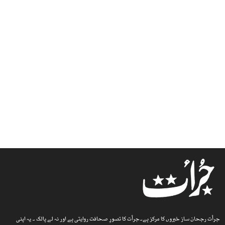
جرأت رجحان ساز خبروں کا مرکز ہے۔جرأت کا تصورِ صحافت روایتی ہے اور نہ لے پالک ۔ یہ اپنی