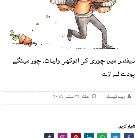
ڈیفنس میں چوری کی انوکھی واردات، چور مہنگے
پودے لے اڑے
ویب ڈیسک
هفته, ۲۲ ستمبر ۲۰۱۸
شیئر کریں