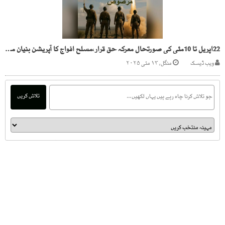
22اپریل تا 10مئی کی صورتحال معرکہ حق قرار،مسلح افواج کا آپریشن بنیان مرصوص کی کامیاب تکمیل کا اعلان
ویب ڈیسک
منگل, ۱۳ مئی ۲۰۲۵
تلاش کریں