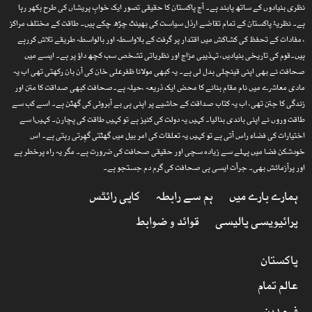
نظری بنیادوں کے ساتھ پابند ہے۔ آج پاکستان کا حقیقی تصور ایک خوابِ پریشاں کی طرح بکھر رہا
ہے۔ نظریۂ پاکستان کے تمام تقاضے ارذل سیاست کی بھینٹ چڑھ چکے ہیں۔ طاقت کے مختلف مراکز
، مفادات کے تحفظ کی کشاکش میں اقتدار پر گرفت کے بلاواسطہ اور بالواسطہ طریقے تلاش کررہے
ہیں۔قوم کی تاریخی بنیادیں، تہذیبی مزاج اور نظریاتی تشخص سب کچھ داؤ پر ہے۔ ایسے میں
صحافت نے بھی اپنی قینچلی بدل لی ہے۔ یہ کبھی مولانا ظفرعلی خان کی آن بان رکھتی تھی اب یہ
مادی معاشرے میں نام مقام بنانے کا محض ایک ذریعہ ،حیلہ ہے۔صحافت کبھی صداقت کا متن اور
زندگی کا جتن تھی، اب یہ کتاب صداقت کے حاشیے پر اپنی ہی بے آبروئی کی گھٹن ہے۔ اسے کب سے
طاقت وروں نے اپنی باندی بنالیا۔ کہیں یہ دولت کی کنیز ہے تو کہیں طاقت کی پچارن۔ کہیںا سے
اختیارات کی فضاء راس آتی ہے تو کہیں یہ تعلقات کی امر بیل میں گھٹتی گھِرتی رہتی ہے۔ اس
خودشکن فضا میں پہلے سے زیادہ سچی اور حقیقی صحافت کی ضرورت ہے۔ مگر یہ راہ پرخطر ہے
اور پرآزمائش بھی۔ جرأت ایسی ہی صحافت کی گرم دم جستجو ہے۔
ہمارے بارے میں
ہم سے رابطہ
کاپی رائٹس
پرائیویسی پالیسی
قوائد و ضوابط
پاکستان
عالم تمام