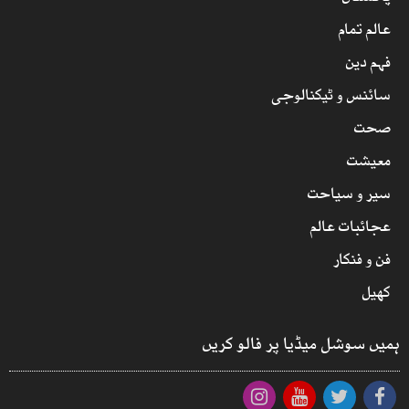
عالم تمام
فہم دین
سائنس و ٹیکنالوجی
صحت
معیشت
سیر و سیاحت
عجائبات عالم
فن و فنکار
کھیل
ہمیں سوشل میڈیا پر فالو کریں