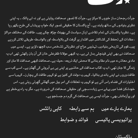
جرأت رجحان ساز خبروں کا مرکز ہے۔جرأت کا تصورِ صحافت روایتی ہے اور نہ لے پالک ۔ یہ اپنی
نظری بنیادوں کے ساتھ پابند ہے۔ آج پاکستان کا حقیقی تصور ایک خوابِ پریشاں کی طرح بکھر رہا
ہے۔ نظریۂ پاکستان کے تمام تقاضے ارذل سیاست کی بھینٹ چڑھ چکے ہیں۔ طاقت کے مختلف مراکز
، مفادات کے تحفظ کی کشاکش میں اقتدار پر گرفت کے بلاواسطہ اور بالواسطہ طریقے تلاش کررہے
ہیں۔قوم کی تاریخی بنیادیں، تہذیبی مزاج اور نظریاتی تشخص سب کچھ داؤ پر ہے۔ ایسے میں
صحافت نے بھی اپنی قینچلی بدل لی ہے۔ یہ کبھی مولانا ظفرعلی خان کی آن بان رکھتی تھی اب یہ
مادی معاشرے میں نام مقام بنانے کا محض ایک ذریعہ ،حیلہ ہے۔صحافت کبھی صداقت کا متن اور
زندگی کا جتن تھی، اب یہ کتاب صداقت کے حاشیے پر اپنی ہی بے آبروئی کی گھٹن ہے۔ اسے کب سے
طاقت وروں نے اپنی باندی بنالیا۔ کہیں یہ دولت کی کنیز ہے تو کہیں طاقت کی پچارن۔ کہیںا سے
اختیارات کی فضاء راس آتی ہے تو کہیں یہ تعلقات کی امر بیل میں گھٹتی گھِرتی رہتی ہے۔ اس
خودشکن فضا میں پہلے سے زیادہ سچی اور حقیقی صحافت کی ضرورت ہے۔ مگر یہ راہ پرخطر ہے
اور پرآزمائش بھی۔ جرأت ایسی ہی صحافت کی گرم دم جستجو ہے۔
ہمارے بارے میں
ہم سے رابطہ
کاپی رائٹس
پرائیویسی پالیسی
قوائد و ضوابط
پاکستان