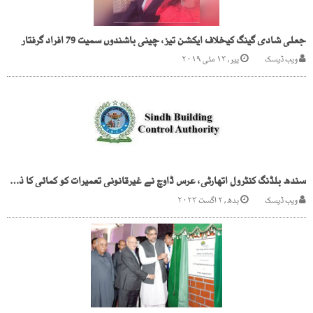
جعلی شادی گینگ کیخلاف ایکشن تیز، چینی باشندوں سمیت 79 افراد گرفتار
ویب ڈیسک
پیر, ۱۳ مئی ۲۰۱۹
سندھ بلڈنگ کنٹرول اتھارٹی، عرس ڈاوچ نے غیرقانونی تعمیرات کو کمائی کا ذریعہ بنا لیا
ویب ڈیسک
بدھ, ۲ اگست ۲۰۲۳