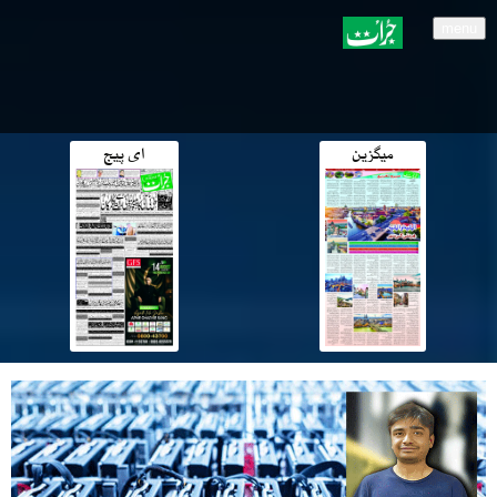
menu
میگزین
ای پیج