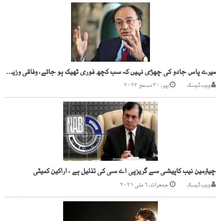
میرے پاس جادو کی چھڑی نہیں کہ سب کچھ فوری ٹھیک ہو جائے، وفاقی وزیر خزانہ
ویب ڈیسک
پیر, ۳۰ دسمبر ۲۰۲۴
چیئرمین نیب کاپیشی سے گریزپی اے سی کی تذلیل ہے ، اراکین کمیٹی
ویب ڈیسک
جمعرات, ۶ مئی ۲۰۲۱