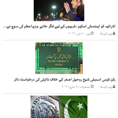
اشرافیہ کو ایمنسٹی اسکیم ،غریبوں کے لیے لنگر خانے ،وزیراعظم کی سوچ نے ملک کوتباہ کر دیا ، بلاول بھٹو
ویب ڈیسک
پیر, ۱۰ مئی ۲۰۲۱
رکن قومی اسمبلی شیخ روحیل اصغر کے خلاف نااہلی کی درخواست دائر
ویب ڈیسک
جمعرات, ۱۱ مارچ ۲۰۲۱