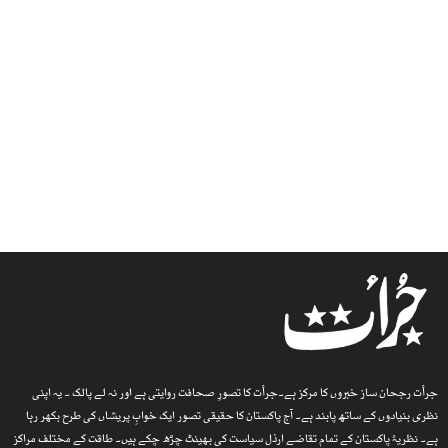
جرأت رجحان ساز خبروں کا مرکز ہے۔جرأت کا تصورِ صحافت روایتی ہے اور نہ لے پالک ۔ یہ اپنی
نظری بنیادوں کے ساتھ پابند ہے۔ آج پاکستان کا حقیقی تصور ایک خوابِ پریشاں کی طرح بکھر رہا
ہے۔ نظریۂ پاکستان کے تمام تقاضے ارذل سیاست کی بھینٹ چڑھ چکے ہیں۔ طاقت کے مختلف مراکز