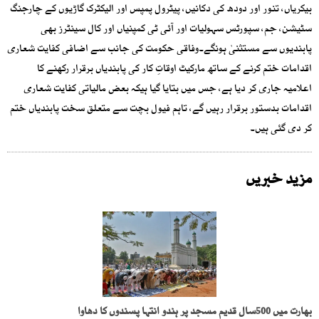
بیکریاں، تنور اور دودھ کی دکانیں، پیٹرول پمپس اور الیکٹرک گاڑیوں کے چارجنگ
سٹیشن، جم، سپورٹس سہولیات اور آئی ٹی کمپنیاں اور کال سینٹرز بھی
پابندیوں سے مستثنیٰ ہونگے۔وفاقی حکومت کی جانب سے اضافی کفایت شعاری
اقدامات ختم کرنے کے ساتھ مارکیٹ اوقاتِ کار کی پابندیاں برقرار رکھنے کا
اعلامیہ جاری کر دیا ہے، جس میں بتایا گیا ہیکہ بعض مالیاتی کفایت شعاری
اقدامات بدستور برقرار رہیں گے، تاہم فیول بچت سے متعلق سخت پابندیاں ختم
کر دی گئی ہیں۔
مزید خبریں
بھارت میں 500سال قدیم مسجد پر ہندو انتہا پسندوں کا دھاوا