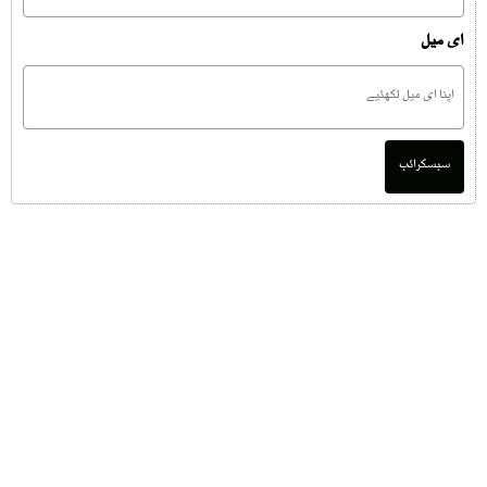
ای میل
سبسکرائب