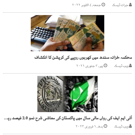
جرات ڈیسک
جمعه, ۷ اکتوبر ۲۰۲۲
محکمہ خزانہ سندھ میں کھربوں روپے کی کرپشن کا انکشاف
ویب ڈیسک
پیر, ۴ جنوری ۲۰۲۱
آئی ایم ایف کی رواں مالی سال میں پاکستان کی معاشی شرح نمو 2.0 فیصد رہنے کی پیش گوئی
ویب ڈیسک
بدھ, ۱ فروری ۲۰۲۳