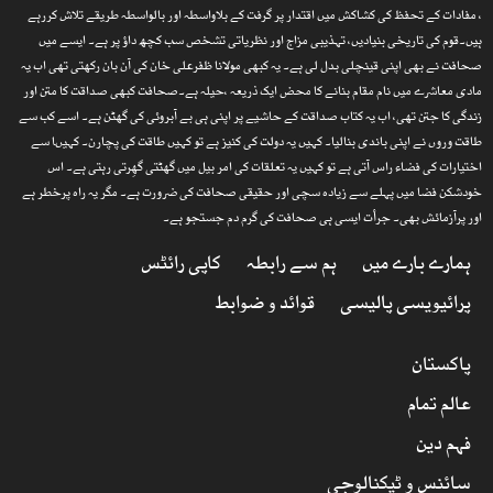
، مفادات کے تحفظ کی کشاکش میں اقتدار پر گرفت کے بلاواسطہ اور بالواسطہ طریقے تلاش کررہے
ہیں۔قوم کی تاریخی بنیادیں، تہذیبی مزاج اور نظریاتی تشخص سب کچھ داؤ پر ہے۔ ایسے میں
صحافت نے بھی اپنی قینچلی بدل لی ہے۔ یہ کبھی مولانا ظفرعلی خان کی آن بان رکھتی تھی اب یہ
مادی معاشرے میں نام مقام بنانے کا محض ایک ذریعہ ،حیلہ ہے۔صحافت کبھی صداقت کا متن اور
زندگی کا جتن تھی، اب یہ کتاب صداقت کے حاشیے پر اپنی ہی بے آبروئی کی گھٹن ہے۔ اسے کب سے
طاقت وروں نے اپنی باندی بنالیا۔ کہیں یہ دولت کی کنیز ہے تو کہیں طاقت کی پچارن۔ کہیںا سے
اختیارات کی فضاء راس آتی ہے تو کہیں یہ تعلقات کی امر بیل میں گھٹتی گھِرتی رہتی ہے۔ اس
خودشکن فضا میں پہلے سے زیادہ سچی اور حقیقی صحافت کی ضرورت ہے۔ مگر یہ راہ پرخطر ہے
اور پرآزمائش بھی۔ جرأت ایسی ہی صحافت کی گرم دم جستجو ہے۔
ہمارے بارے میں
ہم سے رابطہ
کاپی رائٹس
پرائیویسی پالیسی
قوائد و ضوابط
پاکستان
عالم تمام
فہم دین
سائنس و ٹیکنالوجی