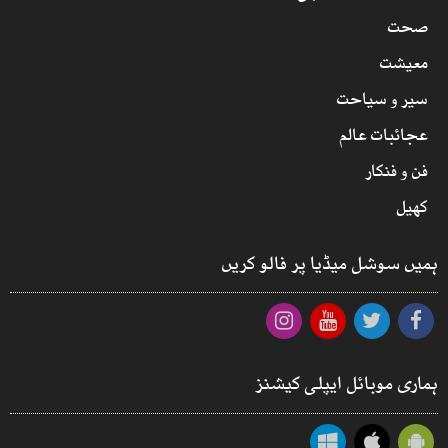
صحت
معیشت
سیر و سیاحت
عجائبات عالم
فن و فنکار
کھیل
ہمیں سوشل میڈیا پر فالو کریں
ہماری موبائل ایپلی کیشنز