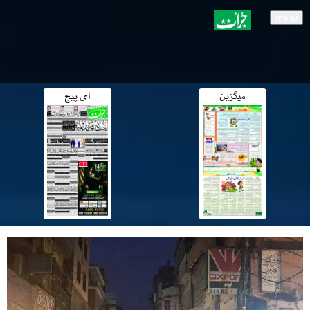
menu
میگزین
ای پیج