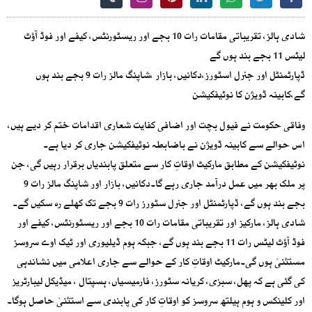
شادی ہالز، تقریباتی مقامات رات 10 بجے اور ریسٹورنٹس، کیفے اور فوڈ آؤٹ
لیٹس 11 بجے بند ہوں گے
ڈپارٹمنٹل اور جنرل اسٹورز،دکانیں، بازار ،شاپنگ مالز رات 9 بجے بند ہوں
گے،کابینہ ڈویژن کا نوٹیفکیشن
وفاقی حکومت نے فیول بچت اور اضافی کفایت شعاری اقدامات ختم کر دیے ہیں،
اس حوالے سے کابینہ ڈویژن نے باضابطہ نوٹیفکیشن جاری کر دیا ہے۔
نوٹیفکیشن کے مطابق مارکیٹ اوقاتِ کار سے متعلق پابندیاں برقرار رہیں گی، جن
پر ملک بھر میں عمل درآمد جاری رہے گا۔دکانیں، بازار اور شاپنگ مالز رات 9
بجے بند ہوں گے، ڈپارٹمنٹل اور جنرل سٹورز رات 9 بجے تک کھلے رہ سکیں گے۔
شادی ہالز، مارکیز اور تقریباتی مقامات رات 10 بجے اور ریسٹورنٹس، کیفے اور
فوڈ آؤٹ لیٹس رات 11 بجے بند ہوں گے، جبکہ ہوم ڈیلیوری اور ٹیک اوے سروسز
مستثنیٰ ہوں گی۔مارکیٹ اوقاتِ کار کے حوالے سے جاری اعلامی میں نشاندہی
کی گئی ہے کہ پھل، سبزی، کریانہ سٹورز، فارمیسیاں، ہسپتال ، میڈیکل لیبارٹریز
اور کلینکس و ہوم ہیلتھ سروسز کو اوقاتِ کار کی پابندی سے استثنیٰ حاصل ہوگا۔