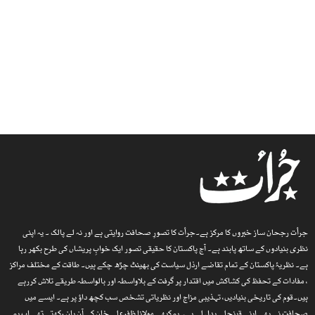
جرأت رجحان ساز خبروں کا مرکز ہے۔جرأت کا تصورِ صحافت روایتی ہے اور نہ لے پالک ۔ یہ اپنی
نظری بنیادوں کے ساتھ پابند ہے۔ آج پاکستان کا حقیقی تصور ایک خوابِ پریشاں کی طرح بکھر رہا
ہے۔ نظریۂ پاکستان کے تمام تقاضے ارذل سیاست کی بھینٹ چڑھ چکے ہیں۔ طاقت کے مختلف مراکز
، مفادات کے تحفظ کی کشاکش میں اقتدار پر گرفت کے بلاواسطہ اور بالواسطہ طریقے تلاش کررہے
ہیں۔قوم کی تاریخی بنیادیں، تہذیبی مزاج اور نظریاتی تشخص سب کچھ داؤ پر ہے۔ ایسے میں