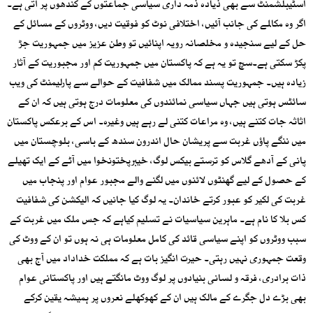
اسٹیبلشمنٹ سے بھی ذیادہ ذمہ داری سیاسی جماعتوں کے کندھوں پر آتی ہے۔
اگر وہ مکالمے کی جانب آئیں، اختلافی نوٹ کو فوقیت دیں، ووٹروں کے مسائل کے
حل کے لیے سنجیدہ و مخلصانہ رویہ اپنائیں تو وطن عزیز میں جمہوریت جڑ
پکڑ سکتی ہے۔سچ تو یہ ہے کہ پاکستان میں جمہوریت کم اور مجبوریت کے آثار
زیادہ ہیں۔ جمہوریت پسند ممالک میں شفافیت کے حوالے سے پارلیمنٹ کی ویب
سائٹس ہوتی ہیں جہاں سیاسی نمائندوں کی معلومات درج ہوتی ہیں کہ ان کے
اثاثہ جات کتنے ہیں، وہ مراعات کتنی لے رہے ہیں وغیرہ۔ اس کے برعکس پاکستان
میں ننگے پاؤں غربت سے پریشان حال اندرون سندھ کے باسی، بلوچستان میں
پانی کے آدھے گلاس کو ترستے بیکس لوگ، خیبرپختونخوا میں آٹے کے ایک تھیلے
کے حصول کے لیے گھنٹوں لائنوں میں لگنے والے مجبور عوام اور پنجاب میں
غربت کی لکیر کو عبور کرتے خاندان۔ یہ لوگ کیا جانیں کہ الیکشن کی شفافیت
کس بلا کا نام ہے۔ ماہرین سیاسیات نے تسلیم کیاہے کہ جس ملک میں غربت کے
سبب ووٹروں کو اپنے سیاسی قائد کی کامل معلومات ہی نہ ہوں تو ان کے ووٹ کی
وقعت جمہوری نہیں رہتی۔ حیرت انگیز بات ہے کہ مملکت خداداد میں آج بھی
ذات برادری، فرقہ و لسانی بنیادوں پر لوگ ووٹ مانگتے ہیں اور پاکستانی عوام
بھی بڑے دل جگرے کے مالک ہیں ان کے کھوکھلے نعروں پر ہمیشہ یقین کرکے