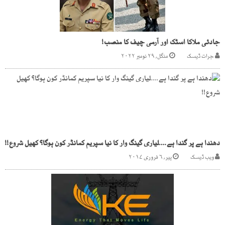
جادئی ملاکا اسٹک اور آرمی چیف کا منصب!
جرات ڈیسک
منگل, ۲۹ نومبر ۲۰۲۲
دھندا ہے پر گندا ہے....لیاری گینگ وار کا نیا سپریم کمانڈر کون ہوگا؟ کھیل شروع!!
ویب ڈیسک
پیر, ۶ فروری ۲۰۱۷