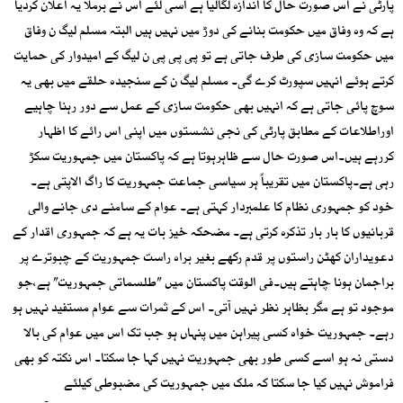
پارٹی نے اس صورت حال کا اندازہ لگالیا ہے اسی لئے اس نے برملا یہ اعلان کردیا
ہے کہ وہ وفاق میں حکومت بنانے کی دوڑ میں نہیں ہیں البتہ مسلم لیگ ن وفاق
میں حکومت سازی کی طرف جاتی ہے تو پی پی پی ن لیگ کے امیدوار کی حمایت
کرتے ہوئے انہیں سپورٹ کرے گی۔ مسلم لیگ ن کے سنجیدہ حلقے میں بھی یہ
سوچ پائی جاتی ہے کہ انہیں بھی حکومت سازی کے عمل سے دور رہنا چاہیے
اوراطلاعات کے مطابق پارٹی کی نجی نشستوں میں اپنی اس رائے کا اظہار
کررہے ہیں۔اس صورت حال سے ظاہرہوتا ہے کہ پاکستان میں جمہوریت سکڑ
رہی ہے۔پاکستان میں تقریباً ہر سیاسی جماعت جمہوریت کا راگ الاپتی ہے۔
خود کو جمہوری نظام کا علمبردار کہتی ہے۔ عوام کے سامنے دی جانے والی
قربانیوں کا بار بار تذکرہ کرتی ہے۔ مضحکہ خیز بات یہ ہے کہ جمہوری اقدار کے
دعویداران کھٹن راستوں پر قدم رکھے بغیر براہ راست جمہوریت کے چبوترے پر
براجمان ہونا چاہتے ہیں۔فی الوقت پاکستان میں ”طلسماتی جمہوریت” ہے،جو
موجود تو ہے مگر بظاہر نظر نہیں آتی۔ اس کے ثمرات سے عوام مستفید نہیں ہو
رہے۔ جمہوریت خواہ کسی پیراہن میں پنہاں ہو جب تک اس میں عوام کی بالا
دستی نہ ہو اسے کسی طور بھی جمہوریت نہیں کہا جا سکتا۔ اس نکتہ کو بھی
فراموش نہیں کیا جا سکتا کہ ملک میں جمہوریت کی مضبوطی کیلئے