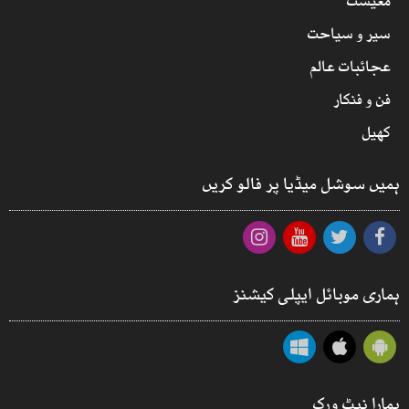
معیشت
سیر و سیاحت
عجائبات عالم
فن و فنکار
کھیل
ہمیں سوشل میڈیا پر فالو کریں
ہماری موبائل ایپلی کیشنز
ہمارا نیٹ ورک