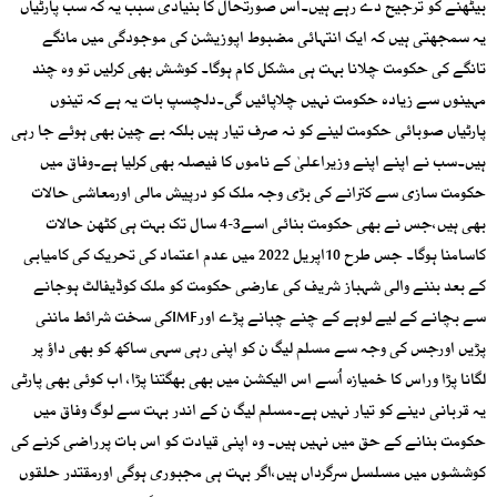
بیٹھنے کو ترجیح دے رہے ہیں۔اس صورتحال کا بنیادی سبب یہ کہ سب پارٹیاں
یہ سمجھتی ہیں کہ ایک انتہائی مضبوط اپوزیشن کی موجودگی میں مانگے
تانگے کی حکومت چلانا بہت ہی مشکل کام ہوگا۔ کوشش بھی کرلیں تو وہ چند
مہینوں سے زیادہ حکومت نہیں چلاپائیں گی۔دلچسپ بات یہ ہے کہ تینوں
پارٹیاں صوبائی حکومت لینے کو نہ صرف تیار ہیں بلکہ بے چین بھی ہوئے جا رہی
ہیں۔سب نے اپنے اپنے وزیراعلیٰ کے ناموں کا فیصلہ بھی کرلیا ہے۔وفاق میں
حکومت سازی سے کترانے کی بڑی وجہ ملک کو درپیش مالی اورمعاشی حالات
بھی ہیں،جس نے بھی حکومت بنائی اسے3-4 سال تک بہت ہی کٹھن حالات
کاسامنا ہوگا۔ جس طرح 10اپریل 2022 میں عدم اعتماد کی تحریک کی کامیابی
کے بعد بننے والی شہباز شریف کی عارضی حکومت کو ملک کوڈیفالٹ ہوجانے
سے بچانے کے لیے لوہے کے چنے چبانے پڑے اورIMFکی سخت شرائط ماننی
پڑیں اورجس کی وجہ سے مسلم لیگ ن کو اپنی رہی سہی ساکھ کو بھی داؤ پر
لگانا پڑا وراس کا خمیازہ اُسے اس الیکشن میں بھی بھگتنا پڑا، اب کوئی بھی پارٹی
یہ قربانی دینے کو تیار نہیں ہے۔مسلم لیگ ن کے اندر بہت سے لوگ وفاق میں
حکومت بنانے کے حق میں نہیں ہیں۔ وہ اپنی قیادت کو اس بات پرراضی کرنے کی
کوششوں میں مسلسل سرگرداں ہیں،اگر بہت ہی مجبوری ہوگی اورمقتدر حلقوں