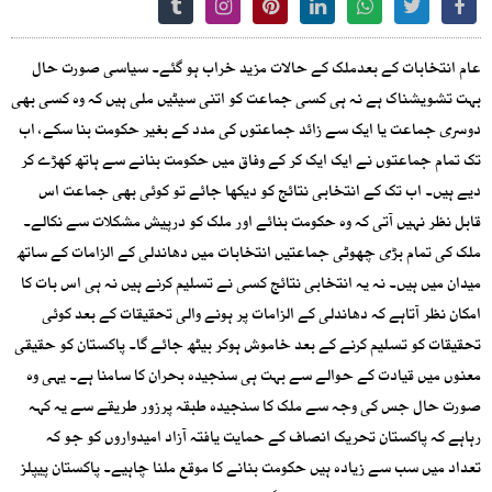
عام انتخابات کے بعدملک کے حالات مزید خراب ہو گئے۔ سیاسی صورت حال
بہت تشویشناک ہے نہ ہی کسی جماعت کو اتنی سیٹیں ملی ہیں کہ وہ کسی بھی
دوسری جماعت یا ایک سے زائد جماعتوں کی مدد کے بغیر حکومت بنا سکے، اب
تک تمام جماعتوں نے ایک ایک کر کے وفاق میں حکومت بنانے سے ہاتھ کھڑے کر
دیے ہیں۔ اب تک کے انتخابی نتائج کو دیکھا جائے تو کوئی بھی جماعت اس
قابل نظر نہیں آتی کہ وہ حکومت بنائے اور ملک کو درپیش مشکلات سے نکالے۔
ملک کی تمام بڑی چھوٹی جماعتیں انتخابات میں دھاندلی کے الزامات کے ساتھ
میدان میں ہیں۔ نہ یہ انتخابی نتائج کسی نے تسلیم کرنے ہیں نہ ہی اس بات کا
امکان نظر آتاہے کہ دھاندلی کے الزامات پر ہونے والی تحقیقات کے بعد کوئی
تحقیقات کو تسلیم کرنے کے بعد خاموش ہوکر بیٹھ جائے گا۔ پاکستان کو حقیقی
معنوں میں قیادت کے حوالے سے بہت ہی سنجیدہ بحران کا سامنا ہے۔ یہی وہ
صورت حال جس کی وجہ سے ملک کا سنجیدہ طبقہ پرزور طریقے سے یہ کہہ
رہاہے کہ پاکستان تحریک انصاف کے حمایت یافتہ آزاد امیدواروں کو جو کہ
تعداد میں سب سے زیادہ ہیں حکومت بنانے کا موقع ملنا چاہیے۔ پاکستان پیپلز