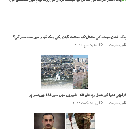
پاک افغان سرحد کی بندش‘کیا دہشت گردی کی روک تھام میں مددملے گی؟
ویب ڈیسک
بدھ, ۸ مارچ ۲۰۱۷
کراچی دنیا کے قابل رہائش 140 شہروں میں سے 134 ویںنمبر پر
ویب ڈیسک
پیر, ۲۸ اگست ۲۰۱۷