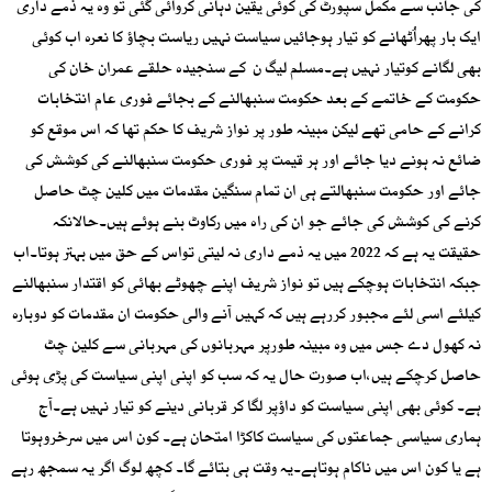
کی جانب سے مکمل سپورٹ کی کوئی یقین دہانی کروائی گئی تو وہ یہ ذمے داری
ایک بار پھراُٹھانے کو تیار ہوجائیں سیاست نہیں ریاست بچاؤ کا نعرہ اب کوئی
بھی لگانے کوتیار نہیں ہے۔مسلم لیگ ن کے سنجیدہ حلقے عمران خان کی
حکومت کے خاتمے کے بعد حکومت سنبھالنے کے بجائے فوری عام انتخابات
کرانے کے حامی تھے لیکن مبینہ طور پر نواز شریف کا حکم تھا کہ اس موقع کو
ضائع نہ ہونے دیا جائے اور ہر قیمت پر فوری حکومت سنبھالنے کی کوشش کی
جائے اور حکومت سنبھالتے ہی ان تمام سنگین مقدمات میں کلین چٹ حاصل
کرنے کی کوشش کی جائے جو ان کی راہ میں رکاوٹ بنے ہوئے ہیں۔حالانکہ
حقیقت یہ ہے کہ 2022 میں یہ ذمے داری نہ لیتی تواس کے حق میں بہتر ہوتا۔اب
جبکہ انتخابات ہوچکے ہیں تو نواز شریف اپنے چھوٹے بھائی کو اقتدار سنبھالنے
کیلئے اسی لئے مجبور کررہے ہیں کہ کہیں آنے والی حکومت ان مقدمات کو دوبارہ
نہ کھول دے جس میں وہ مبینہ طورپر مہربانوں کی مہربانی سے کلین چٹ
حاصل کرچکے ہیں،اب صورت حال یہ کہ سب کو اپنی اپنی سیاست کی پڑی ہوئی
ہے۔ کوئی بھی اپنی سیاست کو داؤپر لگا کر قربانی دینے کو تیار نہیں ہے۔آج
ہماری سیاسی جماعتوں کی سیاست کاکڑا امتحان ہے۔ کون اس میں سرخروہوتا
ہے یا کون اس میں ناکام ہوتاہے۔یہ وقت ہی بتائے گا۔ کچھ لوگ اگر یہ سمجھ رہے