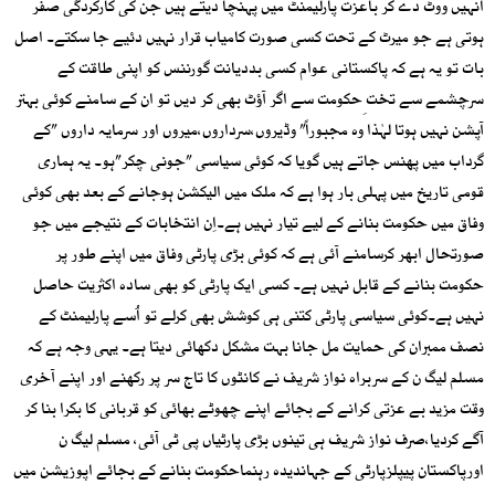
انہیں ووٹ دے کر باعزت پارلیمنٹ میں پہنچا دیتے ہیں جن کی کارکردگی صفر
ہوتی ہے جو میرٹ کے تحت کسی صورت کامیاب قرار نہیں دئیے جا سکتے۔ اصل
بات تو یہ ہے کہ پاکستانی عوام کسی بددیانت گورننس کو اپنی طاقت کے
سرچشمے سے تخت ِحکومت سے اگر آؤٹ بھی کر دیں تو ان کے سامنے کوئی بہتر
آپشن نہیں ہوتا لہٰذا وہ مجبوراً” وڈیروں،سرداروں،میروں اور سرمایہ داروں ”کے
گرداب میں پھنس جاتے ہیں گویا کہ کوئی سیاسی ”جونی چکر”ہو۔ یہ ہماری
قومی تاریخ میں پہلی بار ہوا ہے کہ ملک میں الیکشن ہوجانے کے بعد بھی کوئی
وفاق میں حکومت بنانے کے لیے تیار نہیں ہے۔اِن انتخابات کے نتیجے میں جو
صورتحال ابھر کرسامنے آئی ہے کہ کوئی بڑی پارٹی وفاق میں اپنے طور پر
حکومت بنانے کے قابل نہیں ہے۔ کسی ایک پارٹی کو بھی سادہ اکثریت حاصل
نہیں ہے۔کوئی سیاسی پارٹی کتنی ہی کوشش بھی کرلے تو اُسے پارلیمنٹ کے
نصف ممبران کی حمایت مل جانا بہت مشکل دکھائی دیتا ہے۔ یہی وجہ ہے کہ
مسلم لیگ ن کے سربراہ نواز شریف نے کانٹوں کا تاج سر پر رکھنے اور اپنے آخری
وقت مزید بے عزتی کرانے کے بجائے اپنے چھوٹے بھائی کو قربانی کا بکرا بنا کر
آگے کردیا،صرف نواز شریف ہی تینوں بڑی پارٹیاں پی ٹی آئی، مسلم لیگ ن
اورپاکستان پیپلزپارٹی کے جہاندیدہ رہنماحکومت بنانے کے بجائے اپوزیشن میں