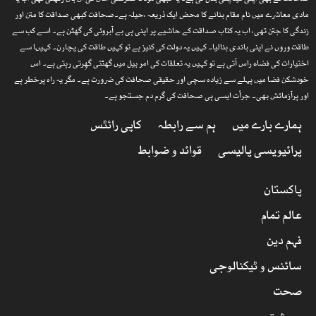
صحافت نے بھی اپنی قینچلی بدل لی ہے۔ یہ کبھی مولانا ظفرعلی خان کی آن بان رکھتی تھی اب یہ
مادی معاشرے میں نام مقام بنانے کا محض ایک ذریعہ ،حیلہ ہے۔صحافت کبھی صداقت کا متن اور
زندگی کا جتن تھی، اب یہ کتاب صداقت کے حاشیے پر اپنی ہی بے آبروئی کی گھٹن ہے۔ اسے کب سے
طاقت وروں نے اپنی باندی بنالیا۔ کہیں یہ دولت کی کنیز ہے تو کہیں طاقت کی پچارن۔ کہیںا سے
اختیارات کی فضاء راس آتی ہے تو کہیں یہ تعلقات کی امر بیل میں گھٹتی گھِرتی رہتی ہے۔ اس
خودشکن فضا میں پہلے سے زیادہ سچی اور حقیقی صحافت کی ضرورت ہے۔ مگر یہ راہ پرخطر ہے
اور پرآزمائش بھی۔ جرأت ایسی ہی صحافت کی گرم دم جستجو ہے۔
ہمارے بارے میں
ہم سے رابطہ
کاپی رائٹس
پرائیویسی پالیسی
قوائد و ضوابط
پاکستان
عالم تمام
فہم دین
سائنس و ٹیکنالوجی
صحت