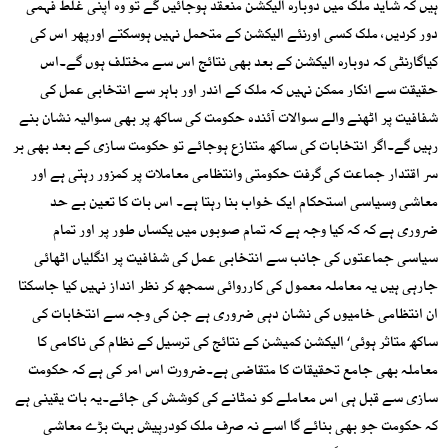
ہیں کہ شاید ملک میں دوبارہ الیکشن منعقد ہوجائیں گے تو وہ اپنی غلط فہمی
دور کردیں، ملک کسی اورنئے الیکشن کے متحمل نہیں ہوسکتے اورپھر اس کی
کیاگارنٹی کہ دوبارہ الیکشن کے بعد بھی نتائج اس سے مختلف ہوں گے۔اس
حقیقت سے انکار ممکن نہیں کہ ملک کے اندر اور باہر سے انتخابی عمل کی
شفافیت پر اٹھنے والے سوالات آئندہ حکومت کی ساکھ پر بھی سوالیہ نشان بنے
رہیں گے۔اگر انتخابات کی ساکھ متنازع ہوجائے تو حکومت سازی کے بعد بھی بر
سر اقتدار جماعت کی گرفت حکومتی وانتظامی معاملات پر کمزور رہتی ہے اور
معاشی وسیاسی استحکام ایک خواب بنا رہتا ہے۔ اس بات کا تعین بے حد
ضروری ہے کہ کہ کیا وجہ ہے کہ تمام صوبوں میں یکساں طور پر اور تمام
سیاسی جماعتوں کی جانب سے انتخابی عمل کی شفافیت پر انگلیاں اٹھائی
جارہی ہیں یہ معاملہ معمول کی کارروائی سمجھ کر نظر انداز نہیں کیا جاسکتا
ان انتظامی خامیوں کی نشان دہی ضروری ہے جن کی وجہ سے انتخابات کی
ساکھ متاثر ہوئی‘ الیکشن کمیشن کے نتائج کی ترسیل کے نظام کی ناکامی کا
معاملہ بھی جامع تحقیقات کا متقاضی ہے۔ضرورت اس امر کی ہے کہ حکومت
سازی سے قبل ہی اس معاملے کو نمٹانے کی کوشش کی جائے۔یہ بات یقینی ہے
کہ حکومت جو بھی بنائے گا اسے نہ صرف ملک کودرپیش بہت بڑے معاشی