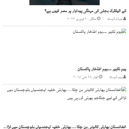
کے الیکٹرک بجلی کی مہنگی پیداوار پر مصر کیوں ہے؟
جرات ڈیسک
منگل, ۲۰ فروری ۲۰۲۴
یوم تکبیر ۔۔یوم افتخار پاکستان
ویب ڈیسک
اتوار, ۲۸ مئی ۲۰۱۷
افغانستان بھارتی کالونی بن چکا.... بھارتی خفیہ ایجنسیاں بلوچستان میں لڑائی کے لیے جنگجو بھرتی کررہی ہیں