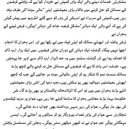
مشاورتی خدمات دینے والی ایک بڑی کمپنی نے خبردار کیا ہے کہ بڑھتے قرضوں
کے مسائل کو حل کرنے میں ناکام بڑی معیشتیں اپنی ”مالی موت“کی طرف بڑھ
رہی ہیں۔کمپنی کے سربراہ نے امریکی ٹی وی کو دیے گئے انٹرویو میں پیش گوئی
کی ہے کہ آنے والی ایک دہائی”مشکل قرضہ جات کی دہائی“ہوگی۔ قرض لینے کے
بحران نے
ترقی یافتہ اور ابھرتے ممالک کو اپنی لپٹ میں لے رکھا ہے اور اس بحران کا انجام
اچھا نہیں ہوگا۔ گزشتہ ایک دہائی کے دوران عالمی قرضوں میں ایک ہزار ارب ڈالر
کا اضافہ ہوا ہے اور گزشتہ ستمبر میں یہ حد 3ہزار ارب ڈالر سے اوپر جا پہنچی
ہے۔ خدشہ اس بات کا ہے کہ قرضوں کے مسائل حل نہ کرنے والے کچھ بڑے
ممالک سست نمو کا شکار ہو کر اپنی مالیاتی موت مر جائیں گے جب کہ کچھ
ابھرتی معیشتیں دیوالیہ بھی ہو سکتی ہیں۔جب دنیا کی اتنی بڑی معیشتیں
اتنے بڑے بحران میں ہیں تو اس کا اثرلامحالہ پاکستان پر بھی پڑے گا۔ نئی
حکومت بہت بڑے معاشی بحران کا سامنا کرنے جا رہی ہے۔عوام پر مزید ٹیکسوں
کی بھر مار ہوگی۔ عوام کی رہی سہی برداشت بھی جواب دے جائے گی۔
نجکاری سے عوام کی بڑی تعداد بیروزگار ہو کر سڑکوں پر آجائے گی۔ ایسی
مہنگائی ہوگی جو عوام نے نہ کبھی دیکھی سنی ہوگی۔ بجلی کی مسلسل بڑھتی