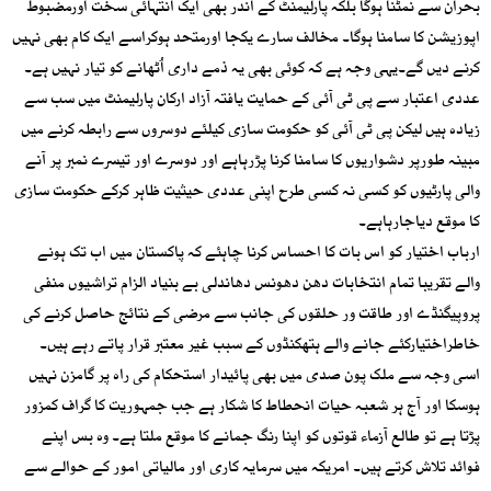
بحران سے نمٹنا ہوگا بلکہ پارلیمنٹ کے اندر بھی ایک انتہائی سخت اورمضبوط
اپوزیشن کا سامنا ہوگا۔ مخالف سارے یکجا اورمتحد ہوکراسے ایک کام بھی نہیں
کرنے دیں گے۔یہی وجہ ہے کہ کوئی بھی یہ ذمے داری اُٹھانے کو تیار نہیں ہے۔
عددی اعتبار سے پی ٹی آئی کے حمایت یافتہ آزاد ارکان پارلیمنٹ میں سب سے
زیادہ ہیں لیکن پی ٹی آئی کو حکومت سازی کیلئے دوسروں سے رابطہ کرنے میں
مبینہ طورپر دشواریوں کا سامنا کرنا پڑرہاہے اور دوسرے اور تیسرے نمبر پر آنے
والی پارٹیوں کو کسی نہ کسی طرح اپنی عددی حیثیت ظاہر کرکے حکومت سازی
کا موقع دیاجارہاہے۔
ارباب اختیار کو اس بات کا احساس کرنا چاہئے کہ پاکستان میں اب تک ہونے
والے تقریبا تمام انتخابات دھن دھونس دھاندلی بے بنیاد الزام تراشیوں منفی
پروپیگنڈے اور طاقت ور حلقوں کی جانب سے مرضی کے نتائج حاصل کرنے کی
خاطراختیارکئے جانے والے ہتھکنڈوں کے سبب غیر معتبر قرار پاتے رہے ہیں۔
اسی وجہ سے ملک پون صدی میں بھی پائیدار استحکام کی راہ پر گامزن نہیں
ہوسکا اور آج ہر شعبہ حیات انحطاط کا شکار ہے جب جمہوریت کا گراف کمزور
پڑتا ہے تو طالع آزماء قوتوں کو اپنا رنگ جمانے کا موقع ملتا ہے۔ وہ بس اپنے
فوائد تلاش کرتے ہیں۔ امریکہ میں سرمایہ کاری اور مالیاتی امور کے حوالے سے