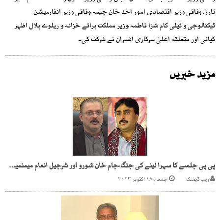
تارڑ، وفاقی وزیر اقتصادی امور احد خان چیمہ،وفاقی وزیر انفارمیشن
ٹیکنالوجی و ٹیلی کام شزا فاطمہ،وزیر مملکت برائے خزانہ و ریلوے بلال اظہر
کیانی اور متعلقہ اعلیٰ سرکاری افسران نے شرکت کی۔
مزید خبریں
پی پی جلسے کا سہرا لینے کی جنگ،جام خان شورو اور شرجیل انعام میمنمیں محاذ آرائی
ویب ڈیسک
جمعه, ۱۸ اکتوبر ۲۰۲۴