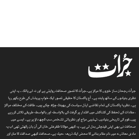
جرأت رجحان ساز خبروں کا مرکز ہے۔جرأت کا تصورِ صحافت روایتی ہے اور نہ لے پالک ۔ یہ اپنی
نظری بنیادوں کے ساتھ پابند ہے۔ آج پاکستان کا حقیقی تصور ایک خوابِ پریشاں کی طرح بکھر رہا
ہے۔ نظریۂ پاکستان کے تمام تقاضے ارذل سیاست کی بھینٹ چڑھ چکے ہیں۔ طاقت کے مختلف مراکز
، مفادات کے تحفظ کی کشاکش میں اقتدار پر گرفت کے بلاواسطہ اور بالواسطہ طریقے تلاش کررہے
ہیں۔قوم کی تاریخی بنیادیں، تہذیبی مزاج اور نظریاتی تشخص سب کچھ داؤ پر ہے۔ ایسے میں
صحافت نے بھی اپنی قینچلی بدل لی ہے۔ یہ کبھی مولانا ظفرعلی خان کی آن بان رکھتی تھی اب یہ
مادی معاشرے میں نام مقام بنانے کا محض ایک ذریعہ ،حیلہ ہے۔صحافت کبھی صداقت کا متن اور