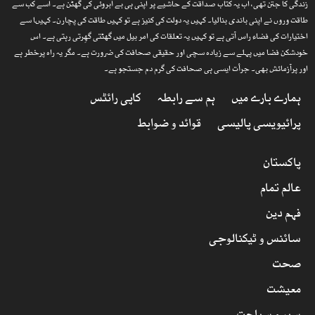
زندگی کا جتن تھی، اب یہ کتاب صداقت کے حاشیے پر اپنی ہی بے آبروئی کی گھٹن ہے۔ اسے کب سے
طاقت وروں نے اپنی باندی بنالیا۔ کہیں یہ دولت کی کنیز ہے تو کہیں طاقت کی پچارن۔ کہیںا سے
اختیارات کی فضاء راس آتی ہے تو کہیں یہ تعلقات کی امر بیل میں گھٹتی گھِرتی رہتی ہے۔ اس
خودشکن فضا میں پہلے سے زیادہ سچی اور حقیقی صحافت کی ضرورت ہے۔ مگر یہ راہ پرخطر ہے
اور پرآزمائش بھی۔ جرأت ایسی ہی صحافت کی گرم دم جستجو ہے۔
ہمارے بارے میں
ہم سے رابطہ
کاپی رائٹس
پرائیویسی پالیسی
قوائد و ضوابط
پاکستان
عالم تمام
فہم دین
سائنس و ٹیکنالوجی
صحت
معیشت