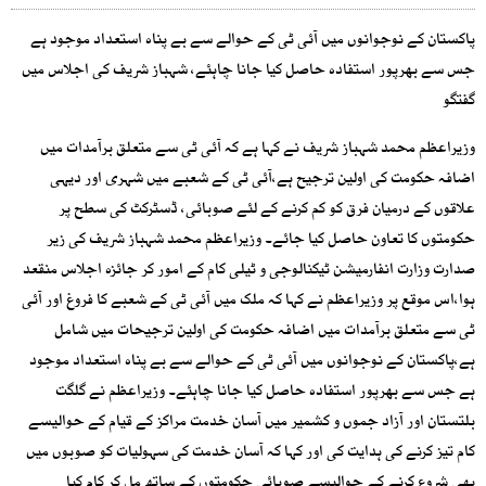
پاکستان کے نوجوانوں میں آئی ٹی کے حوالے سے بے پناہ استعداد موجود ہے
جس سے بھرپور استفادہ حاصل کیا جانا چاہئے، شہباز شریف کی اجلاس میں
گفتگو
وزیراعظم محمد شہباز شریف نے کہا ہے کہ آئی ٹی سے متعلق برآمدات میں
اضافہ حکومت کی اولین ترجیح ہے،آئی ٹی کے شعبے میں شہری اور دیہی
علاقوں کے درمیان فرق کو کم کرنے کے لئے صوبائی، ڈسٹرکٹ کی سطح پر
حکومتوں کا تعاون حاصل کیا جائے۔ وزیراعظم محمد شہباز شریف کی زیر
صدارت وزارت انفارمیشن ٹیکنالوجی و ٹیلی کام کے امور کر جائزہ اجلاس منقعد
ہوا،اس موقع پر وزیراعظم نے کہا کہ ملک میں آئی ٹی کے شعبے کا فروغ اور آئی
ٹی سے متعلق برآمدات میں اضافہ حکومت کی اولین ترجیحات میں شامل
ہے،پاکستان کے نوجوانوں میں آئی ٹی کے حوالے سے بے پناہ استعداد موجود
ہے جس سے بھرپور استفادہ حاصل کیا جانا چاہئے۔ وزیراعظم نے گلگت
بلتستان اور آزاد جموں و کشمیر میں آسان خدمت مراکز کے قیام کے حوالیسے
کام تیز کرنے کی ہدایت کی اور کہا کہ آسان خدمت کی سہولیات کو صوبوں میں
بھی شروع کرنے کے حوالیسے صوبائی حکومتوں کے ساتھ مل کر کام کیا