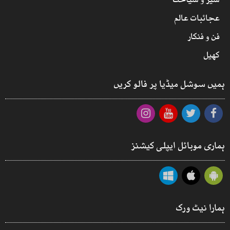
سیر و سیاحت
عجائبات عالم
فن و فنکار
کھیل
ہمیں سوشل میڈیا پر فالو کریں
ہماری موبائل ایپلی کیشنز
ہمارا نیٹ ورک