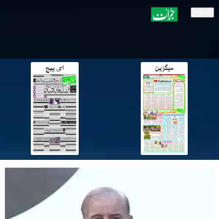
menu
میگزین
ای پیج