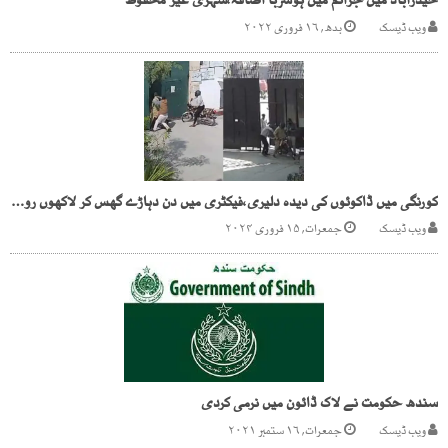
حیدرآباد میں جرائم میں ہوشربا اضافہ،شہری غیر محفوظ
ویب ڈیسک
بدھ, ۱۶ فروری ۲۰۲۲
کورنگی میں ڈاکوئوں کی دیدہ دلیری،فیکٹری میں دن دہاڑے گھس کر لاکھوں روپے لے اڑے
ویب ڈیسک
جمعرات, ۱۵ فروری ۲۰۲۴
سندھ حکومت نے لاک ڈائون میں نرمی کردی
ویب ڈیسک
جمعرات, ۱۶ ستمبر ۲۰۲۱