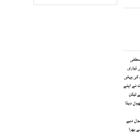
مصطفی
 تیاری
 کی پہلی
ت نے اپنے
 لیکن
ول دیتا
ھول دیے
 یہ برکتوں اور نعمتوں سے بھرا