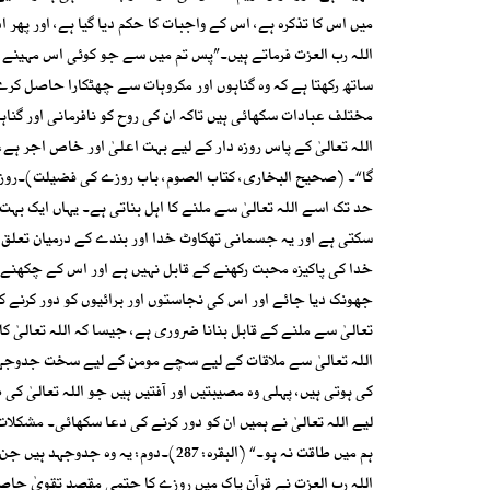
میں اس کا تذکرہ ہے، اس کے واجبات کا حکم دیا گیا ہے، اور پھ
ساتھ رکھتا ہے کہ وہ گناہوں اور مکروہات سے چھٹکارا حاصل کر
مختلف عبادات سکھائی ہیں تاکہ ان کی روح کو نافرمانی اور گن
اللہ تعالیٰ کے پاس روزہ دار کے لیے بہت اعلیٰ اور خاص اجر ہ
گا“۔ (صحیح البخاری، کتاب الصوم، باب روزے کی فضیلت)۔روزہ 
حد تک اسے اللہ تعالیٰ سے ملنے کا اہل بناتی ہے۔ یہاں ایک بہت
سکتی ہے اور یہ جسمانی تھکاوٹ خدا اور بندے کے درمیان تعلق 
خدا کی پاکیزہ محبت رکھنے کے قابل نہیں ہے اور اس کے چکھن
جھونک دیا جائے اور اس کی نجاستوں اور برائیوں کو دور کرنے کے
کی ہوتی ہیں، پہلی وہ مصیبتیں اور آفتیں ہیں جو اللہ تعالیٰ ک
لیے اللہ تعالیٰ نے ہمیں ان کو دور کرنے کی دعا سکھائی۔ مشک
ہم میں طاقت نہ ہو۔“ (البقرہ: 287)۔دو
اللہ رب العزت نے قرآن پاک میں روزے کا حتمی مقصد تقویٰ حاصل ک