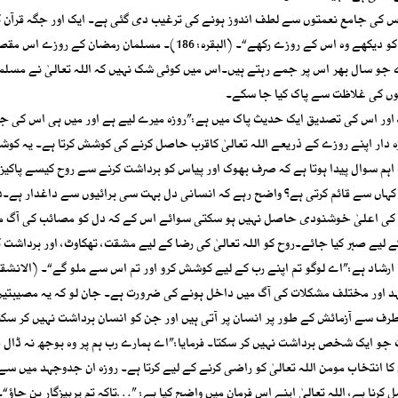
ر اس کی جامع نعمتوں سے لطف اندوز ہونے کی ترغیب دی گئی ہے۔ ایک اور جگہ قرآن ک
اللہ رب العزت فرماتے ہیں۔”پس تم میں سے جو کوئی اس مہینے کو دیکھے وہ اس کے روزے رکھے“۔ (البقرہ: 186)۔ مسلمان رمضان ک
ے جو سال بھر اس پر جمے رہتے ہیں۔اس میں کوئی شک نہیں کہ اللہ تعالیٰ نے مسلما
اہوں کی غلاظت سے پاک کیا جا سکے۔
ے، اور اس کی تصدیق ایک حدیث پاک میں ہے:”روزہ میرے لیے ہے اور میں ہی اس کی جز
دار اپنے روزے کے ذریعے اللہ تعالیٰ کاقرب حاصل کرنے کی کوشش کرتا ہے۔ یہ ک
 اہم سوال پیدا ہوتا ہے کہ صرف بھوک اور پیاس کو برداشت کرنے سے روح کیسے پاکیزہ
کہاں سے قائم کرتی ہے؟ واضح رہے کہ انسانی دل بہت سی برائیوں سے داغدار ہے۔دل
ے کی اعلیٰ خوشنودی حاصل نہیں ہو سکتی سوائے اس کے کہ دل کو مصائب کی آگ م
 لیے صبر کیا جائے۔روح کو اللہ تعالیٰ کی رضا کے لیے مشقت، تھکاوٹ، اور برداشت ک
ی طرف سے آزمائش کے طور پر انسان پر آتی ہیں اور جن کو انسان برداشت نہیں کر سکت
لات جو ایک شخص برداشت نہیں کر سکتا۔ فرمایا:”اے ہمارے رب ہم پر وہ بوجھ نہ ڈا
م: یہ وہ جدوجہد ہیں جن کا انتخاب مومن اللہ تعالیٰ کو راضی کرنے کے لیے کرتا ہے۔ روزہ ان جدوجہد میں
رنا ہے، اللہ تعالیٰ اپنے اس فرمان میں واضح کیا ہے: ”…تاکہ تم پرہیزگار بن جاؤ“۔ 