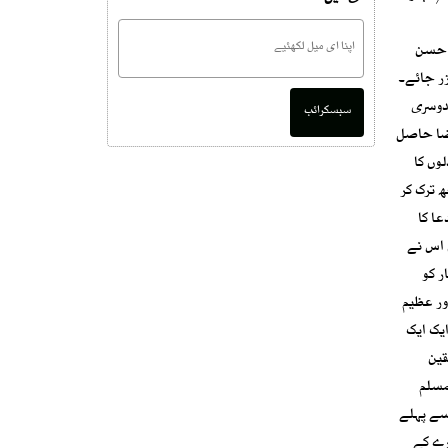
ھ حسن
زر جائے۔
 دوسری
سبسکرائب
رضا حاصل
وں کا
ھ ترک کر
ا کا
 اس نے
ر کو
یت پائیں“۔ (البقرہ: 187)۔رمضان کی ایک اور عظیم
ایک ایک
قین
 مسلم
سے پہلے
رے کے