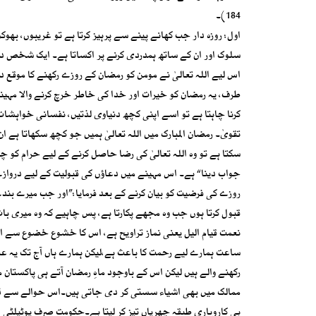
184)۔
اول: روزہ دار جب کھانے پینے سے پرہیز کرتا ہے تو غریبوں، ب
سلوک اور ان کے ساتھ ہمدردی کرنے پر اکساتا ہے۔ ایک شخص دو
اس لیے اللہ تعالیٰ نے مومن کو رمضان کے روزے رکھنے کا موقع 
طرف، یہ رمضان کو خیرات اور خدا کی خاطر خرچ کرنے والا مہینہ 
کرنا چاہتا ہے تو اسے اپنی کچھ دنیاوی لذتیں، نفسانی خواہشات 
تقویٰ۔ رمضان المبارک میں اللہ تعالیٰ ہمیں جو کچھ سکھاتا ہے
سکتا ہے تو وہ اللہ تعالیٰ کی رضا حاصل کرنے کے لیے حرام کو
جواب دینا“ ہے۔ اس مہینے میں دعاؤں کی قبولیت کے لیے دروازے
روزے کی فرضیت کو بیان کرنے کے بعد فرمایا:”اور جب میرے بندے
نعمت قیام الیل یعنی نماز تراویح ہے، اس کا خشوع خضوع سے اہتم
ساعت ہمارے لیے رحمت کا باعث ہے،لیکن ہمارے ہاں آج تک یہ عقدہ
رکھنے والے ہیں لیکن اس کے باوجود ماہِ رمضان آتے ہی پاکستان م
ممالک میں بھی اشیاء سستی کر دی جاتی ہیں۔اس حوالے سے ڈس
ہی کاروباری طبقہ چھریاں تیز کر لیتا ہے۔حکومت صرف یوٹیلٹی ا