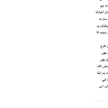
یہ ہے
 المبارک
ے جو اِس سارے
ہلوؤں پر
ینیہ کا
س طرع
 بھی
ل بھی
لی اللہ
 کہ ہم ایک
ہ کے
اور اس