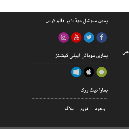
ہمیں سوشل میڈیا پر فالو کریں
جی
ہماری موبائل ایپلی کیشنز
ہمارا نیٹ ورک
وجود
فورم
بلاگ