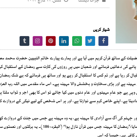
جرات ڈیسک
منگل, ۱۲ مارچ ۲۰۲۴
شیئر کریں
ضیلت کے ساتھ قرآن کریم میں آیا ہے اور ہمارے پیارے خاتم النبیین حضرت محمد 
انے کی دعائیں فرماتے اور شعبان میں ہی روزوں کی کثرت سے رمضان کے استقبال کی
بال کر رہا ہے اور تم کس کا استقبال کر رہے ہو اور ساتھ ہی فرماتے کہ بے شک رمضان
اص مہینہ ہے اور بڑی سخاوت و بخشش والا مہینہ ہے۔ اس ماہ مقدس میں اللہ رب العز
 ہے جو عام مہینوں اور عام دنوں میں کیا جائے تو اس کا بھی اجر و ثواب ملتا ہے
ھادیتا ہے، اپنے خاص کرم سے نوازتا ہے، اور ہر اس شخص کے لیے نیکی کے دروازے کھ
اور جہنم کی آگ سے آزادی کا مہینہ ہے، یہ وہ مہینہ ہے جس میں جنت کے دروازے ک
جاتے ہیں، اور یہ وہ مہینہ ہے جس کے بارے میں اللہ کریم نے فرمایا:”رمضان کا مہینہ جس میں قرآن نازل ہوا“ (البقرہ: 186)۔
ے کافی ہے، جیسا کہ اس