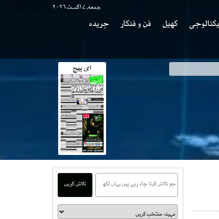
جمعه, ۷ اگست ۲۰۲۶
کنالوجی
کھیل
فن و فنکار
جریدہ
ای پیج
وی
تلاش کریں