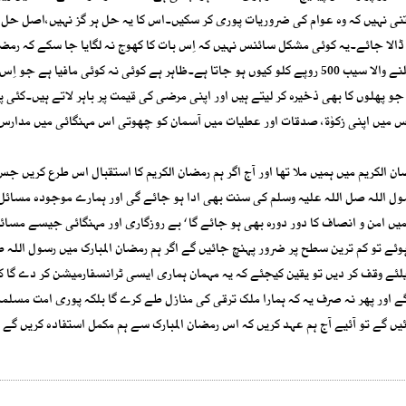
اتنی نہیں کہ وہ عوام کی ضروریات پوری کر سکیں۔اس کا یہ حل ہر گز نہیں،اصل حل 
ڈالا جائے۔یہ کوئی مشکل سائنس نہیں کہ اِس بات کا کھوج نہ لگایا جا سکے کہ رمضان
سے پہلے100 روپے درجن بکنے والا کیلا یا ڈھائی سو روپے کلو ملنے والا سیب 500 روپے کلو کیوں ہو جاتا ہے۔ظاہر ہے کوئی نہ کوئی مافیا ہ
 جو پھلوں کا بھی ذخیرہ کر لیتے ہیں اور اپنی مرضی کی قیمت پر باہر لاتے ہیں۔کئی پ
 میں اپنی زکوٰۃ، صدقات اور عطیات میں آسمان کو چھوتی اس مہنگائی میں مدارس د
 الکریم میں ہمیں ملا تھا اور آج اگر ہم رمضان الکریم کا استقبال اس طرع کریں ج
سول اللہ صل اللہ علیہ وسلم کی سنت بھی ادا ہو جائے گی اور ہمارے موجودہ مسائل
میں امن و انصاف کا دور دورہ بھی ہو جائے گا ‘ بے روزگاری اور مہنگائی جیسے مسائ
ے تو کم ترین سطح پر ضرور پہنچ جائیں گے اگر ہم رمضان المبارک میں رسول اللہ ص
ئے اپنے 30 دن صرف اس مہمان کیلئے وقف کر دیں تو یقین کیجئے کہ یہ مہمان ہماری ایسی ٹرانسفارمیشن کر دے گا
گے اور پھر نہ صرف یہ کہ ہمارا ملک ترقی کی منازل طے کرے گا بلکہ پوری امت مسلم
یں گے تو آئیے آج ہم عہد کریں کہ اس رمضان المبارک سے ہم مکمل استفادہ کریں گے 