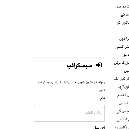
ریم میں
ے روزے اس مقصد کے
نوں کو
ا دوں
وشش کسی
 ہو
 کا برتن
سبسکرائب
یں
ر کے اللہ
روزانہ تازہ ترین خبریں حاصل کرنے کے لئے سبسکرائب
تعالیٰ سے ملنے کے قابل بنانا ضروری ہے، جیسا کہ اللہ تعالیٰ کا ارشاد ہے:”اے لوگو تم اپنے رب کے لیے کوشش کرو اور تم اس سے ملو گے“۔ (الانشقاق:7)۔
کریں
اللہ تعالیٰ سے ملاقات کے لیے سچے مومن کے لیے سخت جدوجہد اور مختلف مشکلات کی آگ میں داخل ہونے کی ضرورت ہے۔ جان لو کہ یہ مصیبتیں 2قسم
نام
ا، اس
ل جس کی
 سے ایک ہے۔
(البقرہ:
ای میل