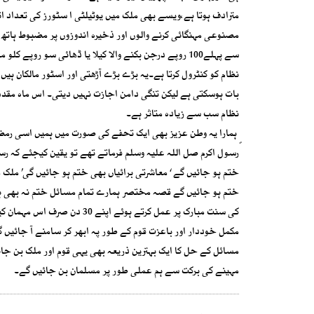
مترادف ہوتا ہے،ویسے بھی ملک میں یوٹیلٹی ا سٹورز کی تعداد 
مصنوعی مہنگائی کرنے والوں اور ذخیرہ اندوزوں پر مضبوط ہاتھ 
نظام کو کنٹرول کرتا ہے۔یہ بڑے بڑے آڑھتی اور اسٹور مالکان ہیں
بات ہوسکتی ہے لیکن تنگی دامن اجازت نہیں دیتی۔ اس ماہ مقدس
نظام سب سے زیادہ متاثر ہے۔
ٍ ہمارا یہ وطن عزیز بھی ایک تحفے کی صورت میں ہمیں اسی رمضان
رسول اکرم صل اللہ علیہ وسلم فرماتے تھے تو یقین کیجئے کہ ر
ختم ہو جائیں گے ‘ معاشرتی برائیاں بھی ختم ہو جائیں گی’ ملک 
ختم ہو جائیں گے قصہ مختصر ہمارے تمام مسائل ختم نہ بھی ہوئ
کی سنت مبارک پر عمل کرتے ہو
مکمل خوددار اور باعزت قوم کے طور پہ ابھر کر سامنے آ جائیں 
مسائل کے حل کا ایک بہترین ذریعہ بھی یہی قوم اور ملک بن جائ
مہینے کی برکت سے ہم عملی طور پر مسلمان بن جائیں گے۔