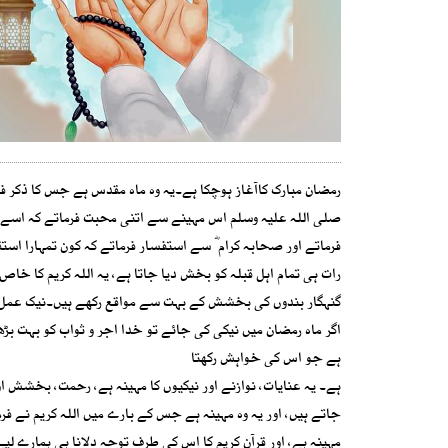
رمضان مبارک کاآغاز ہوچکا ہے۔یہ وہ ماہ مقدس ہے جس کا ذکر ف
صلی اللہ علیہ وسلم اس مہینے سے اتنی محبت فرماتے کہ اسے پ
فرماتے اور صحابہ کرام ؓ سے استفسار فرماتے کہ کون تمہارا استق
رات ہی تمام اہل قبلہ کو بخش دیا جاتا ہے، یہ اللہ کریم کا خ
گنہگار بندوں کی بخشش کے بہت سے مواقع رکھے ہیں۔نیک عمل وہی
اگر ماہ رمضان میں نیکی کی جائے تو خدا اجر و ثواب کو بہت بڑ
ہے جو اس کی خواہش رکھتا
ہے۔ یہ عنایات، نوازنے اور نیکیوں کا مہینہ ہے، رحمت، بخشش 
مہینہ ہے، اور قرآن کریم کا اس کی طرف توجہ دلانا ہی ہمارے لی