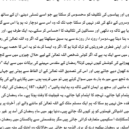
ھوکوں اور پیاسوں کی تکلیف کو محسوس کر سکتا ہے جو اسے تسلی دینے، ان کے سات
سروں کے دکھ کی قدر نہیں کر سکتا جب تک کہ وہ اس سے دوچار نہ ہو یا اس سے گ
دیا ہے تاکہ وہ دکھی اور مساکین کی تکالیف کا احساس کر سکے۔یہ ایک طرف ہے، اور
بنا دیتا ہے۔دوسرا: روزہ دار روزے سے یہ سبق سیکھتا ہے کہ اگر وہ اللہ تعالیٰ کی 
اور اپنی فطری ضرورتوں کو ترک کرنا ہو گا، اگر وہ ایسا کرے تو یہ اس کا حصہ ہے۔دل
 ان میں سے ایک یہ ہے کہ اگر کوئی شخص اللہ تعالیٰ کے لیے حلال چیزوں میں سے کچ
 چھوڑنے کی کوشش کیوں نہیں کرتا؟ رمضان کے مقدس مہینے کی برکات میں سے ایک ”دع
 کھول دیے جاتے ہیں اور اس کی تصدیق اللہ تعالیٰ کے ان الفاظ سے ہوتی ہے جہاں
 تجھ سے میرے بارے میں سوال کرتے ہیں تو میں قریب ہوں، میں پکارنے والے کی پکا
قبول کرتا ہوں جب وہ مجھے پکارتا ہے، پس چاہیے کہ وہ میری بات مانیں اور مجھ پر ایمان لائیں تاکہ وہ ہدا
ام کیا جائے۔ تہجد کا اہتمام کیا جائے۔ یہ قبولیت کا وقت ہوتا ہے۔ ماہ رمضان کی 
 حل نہیں ہو سکا کہ ہم ایک مسلم ملک کے اللہ تعالیٰ کو ماننے والے اور آخرت پر ی
یں اشیاکی قیمتوں کو پَر کیوں لگ جاتے ہیں۔دنیا بھر میں ماہِ رمضان کی آمد پر غیر
کاؤنٹ ا سکیمیں متعارف کرائی جاتی ہیں،مگر بدقسمتی سے پاکستان میں رمضان 
سٹور پر رمضان پیکیج دے کر بری الذمہ ہو جاتی ہے،حالانکہ وہ اونٹ کے منہ میں زی