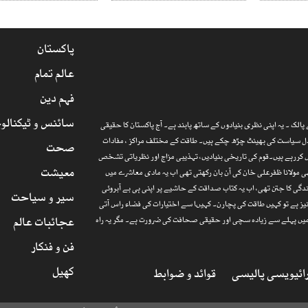
پاکستان
عالم تمام
فہم دین
سائنس و ٹیکنالو
الک ۔ یہ اپنی نظری بنیادوں کے ساتھ پابند ہے۔ آج پاکستان کا حقیقی
ارذل سیاست کی بھینٹ چڑھ چکے ہیں۔ طاقت کے مختلف مراکز ، مفادات
صحت
 کررہے ہیں۔قوم کی تاریخی بنیادیں، تہذیبی مزاج اور نظریاتی تشخص
معیشت
 مولانا ظفرعلی خان کی آن بان رکھتی تھی اب یہ مادی معاشرے میں
گی کا جتن تھی، اب یہ کتاب صداقت کے حاشیے پر اپنی ہی بے آبروئی
سیر و سیاحت
یز ہے تو کہیں طاقت کی پچارن۔ کہیںا سے اختیارات کی فضاء راس آتی
عجائبات عالم
ا میں پہلے سے زیادہ سچی اور حقیقی صحافت کی ضرورت ہے۔ مگر یہ راہ
فن و فنکار
کھیل
ائیویسی پالیسی
قوائد و ضوابط