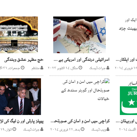
کراچی میںٹی وی کا ایک اور اہلکار دہشت گردوں کی بھینٹ چڑھ گیا
اسرائیلی درندگی اور امریکی بے شرمی جاری ہے
حج مظہر عشق وبندگی
جرات ڈیسک
منگل, ۱۷ اکتوبر ۲۰۲۳
منتظم
جمعرات, ۳۱ اگست ۲۰۱۷
عدالتی فیصلے پرردعمل اوربہتان تراشی کی سیاست
کراچی میں امن و امان کی صورتحال اور گورنر سندھ کے خیالات
ویب ڈیسک
بدھ, ۲۲ فروری ۲۰۱۷
جرات ڈیسک
اتوار, ۱۹ نومبر ۲۰۲۳