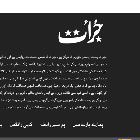
جرأت رجحان ساز خبروں کا مرکز ہے۔جرأت کا تصورِ صحافت روایتی ہے اور نہ لے پ
تصور ایک خوابِ پریشاں کی طرح بکھر رہا ہے۔ نظریۂ پاکستان کے تمام تقاضے 
کے تحفظ کی کشاکش میں اقتدار پر گرفت کے بلاواسطہ اور بالواسطہ طریقے تلاش
سب کچھ داؤ پر ہے۔ ایسے میں صحافت نے بھی اپنی قینچلی بدل لی ہے۔ یہ کبھی
نام مقام بنانے کا محض ایک ذریعہ ،حیلہ ہے۔صحافت کبھی صداقت کا متن اور زند
کی گھٹن ہے۔ اسے کب سے طاقت وروں نے اپنی باندی بنالیا۔ کہیں یہ دولت کی کن
ہے تو کہیں یہ تعلقات کی امر بیل میں گھٹتی گھِرتی رہتی ہے۔ اس خودشکن فض
پرخطر ہے اور پرآزمائش بھی۔ جرأت ایسی ہی صحافت کی گرم دم جستجو ہے۔
ہمارے بارے میں
ہم سے رابطہ
کاپی رائٹس
پر