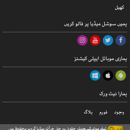
کھیل
ہمیں سوشل میڈیا پر فالو کریں
ہماری موبائل ایپلی کیشنز
ہمارا نیٹ ورک
وجود
فورم
بلاگ
© 2026 - تمام مواد کے جملہ حقوق بہ حق جرأت میڈیا گروپ محفوظ ہیں