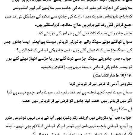
سے ناجائزہیں ،البتہ اگرکوئی شخص کسی ایسے ادارے میں ملازم ہو جہاں
ملازمین کی اجازت کے بغیر ادارے کی جانب سے ملازمین کے لیے انشورنس
کروایاجاتاہوتواس صورت میں ادارے کی جانب سے ملازم کے میڈیکل کی مد میں
جمع کرائی گئی رقم کے برابرہی علاج معالجہ کرواسکتے ہیں۔
جس جانور کے سینگ کاٹ دیے گئے ہوں اس کی قربانی کرنا
سوال:کیاکٹے ہوئے سینگ والے جانورکی قربانی درست ہے؟یعنی ایساجانور جس
کے سینگ جڑ سے کاٹ دیئے گئے ہوں ، اس جانورکی قربانی کرناجائزہے؟
جواب:جس جانورکے سینگ جڑ سے ٹوٹ گئے ہوں یاجڑسے اکھاڑ دیئے گئے ہوں
توایسے جانورکی قربانی درست نہیں ہے۔(فتاویٰ رحیمیہ
،10/49،ط:دارالاشاعت)
مقروض آدمی کا قرض لے کر قربانی کرنا
سوال:میرے اوپر کچھ قرضہ ہے اور نقد رقم وغیرہ میرے پاس جمع نہیں ہے،کیا
اگر میں قربانی میں حصہ لیناچاہوں تو قرض لے کر قربانی میں حصہ
لے سکتا ہوں؟
جواب:جب آپ مقروض ہیں اورنقد رقم وغیرہ بھی آپ کے پاس نہیں توشرعی طور
پر آپ پر قربانی واجب نہیں،اس لیے قرض لے کر قربانی کرنالازم بھی نہیں۔البتہ