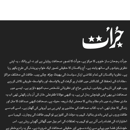
جرأت رجحان ساز خبروں کا مرکز ہے۔جرأت کا تصورِ صحافت روایتی ہے اور نہ لے پالک ۔ یہ اپنی
نظری بنیادوں کے ساتھ پابند ہے۔ آج پاکستان کا حقیقی تصور ایک خوابِ پریشاں کی طرح بکھر رہا
ہے۔ نظریۂ پاکستان کے تمام تقاضے ارذل سیاست کی بھینٹ چڑھ چکے ہیں۔ طاقت کے مختلف مراکز
، مفادات کے تحفظ کی کشاکش میں اقتدار پر گرفت کے بلاواسطہ اور بالواسطہ طریقے تلاش کررہے
ہیں۔قوم کی تاریخی بنیادیں، تہذیبی مزاج اور نظریاتی تشخص سب کچھ داؤ پر ہے۔ ایسے میں
صحافت نے بھی اپنی قینچلی بدل لی ہے۔ یہ کبھی مولانا ظفرعلی خان کی آن بان رکھتی تھی اب یہ
مادی معاشرے میں نام مقام بنانے کا محض ایک ذریعہ ،حیلہ ہے۔صحافت کبھی صداقت کا متن اور
زندگی کا جتن تھی، اب یہ کتاب صداقت کے حاشیے پر اپنی ہی بے آبروئی کی گھٹن ہے۔ اسے کب سے
طاقت وروں نے اپنی باندی بنالیا۔ کہیں یہ دولت کی کنیز ہے تو کہیں طاقت کی پچارن۔ کہیںا سے
اختیارات کی فضاء راس آتی ہے تو کہیں یہ تعلقات کی امر بیل میں گھٹتی گھِرتی رہتی ہے۔ اس
خودشکن فضا میں پہلے سے زیادہ سچی اور حقیقی صحافت کی ضرورت ہے۔ مگر یہ راہ پرخطر ہے