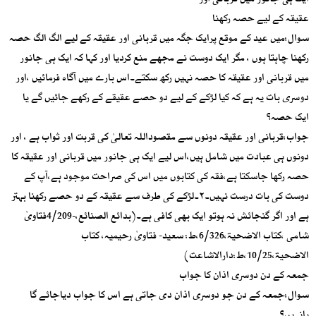
ایک ہی جانور میں قربانی اور
عقیقہ کے لیے حصہ رکھنا
سوال:میں عید کے موقع پرایک جگہ میں قربانی اور عقیقہ کے لیے الگ الگ حصہ
رکھنا چاہتا ہوں ، مگر ایک دوست نے مجھے منع کردیا اور کہا کہ ایک ہی جانور
میں قربانی اور عقیقہ کا حصہ نہیں رکھ سکتے۔اس بارے میں آگاہ فرمائیں ،اور
دوسری بات یہ ہے کہ کیا لڑکے کے لیے دو حصے عقیقے کے رکھے جائیں گے یا
ایک حصہ؟
جواب:قربانی اور عقیقہ دونوں سے مقصوداللہ تعالیٰ کی قربت اور ثواب ہے ، اور
دونوں ہی عبادت میں شامل ہیں،اس لیے ایک ہی جانور میں قربانی اور عقیقہ کا
حصہ رکھا جاسکتا ہے،فقہ کی کتابوں میں اس کی صراحت موجود ہے،آپ کے
دوست کی بات درست نہیں۔۲۔لڑکے کی طرف سے عقیقہ کے دو حصے رکھنا بہتر
ہے اور اگر گنجائش نہ ہوتو ایک بھی کافی ہے۔(بدائع الصنائع،-4/209فتاویٰ
شامی ،کتاب الاضحیۃ،6/326،ط: سعید- فتاویٰ رحیمیہ، کتاب
الاضحیۃ،10/25،ط:دارالاشاعت)
جمعہ کے دن دوسری اذان کا جواب
سوال:جمعہ کے دن جو دوسری اذان دی جاتی ہے اس کا جواب دیاجائے گا