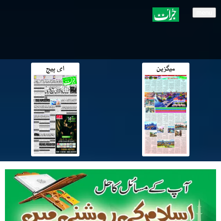
menu
میگزین
ای پیج