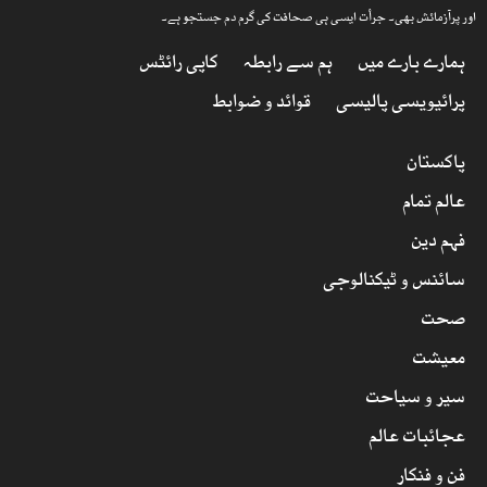
اور پرآزمائش بھی۔ جرأت ایسی ہی صحافت کی گرم دم جستجو ہے۔
ہمارے بارے میں
ہم سے رابطہ
کاپی رائٹس
پرائیویسی پالیسی
قوائد و ضوابط
پاکستان
عالم تمام
فہم دین
سائنس و ٹیکنالوجی
صحت
معیشت
سیر و سیاحت
عجائبات عالم
فن و فنکار