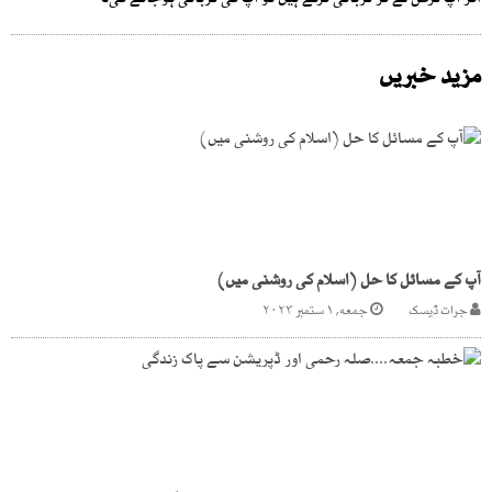
اگر آپ قرض لے کر قربانی کرتے ہیں تو آپ کی قربانی ہوجائے گی۔
مزید خبریں
آپ کے مسائل کا حل (اسلام کی روشنی میں)
جرات ڈیسک
جمعه, ۱ ستمبر ۲۰۲۳