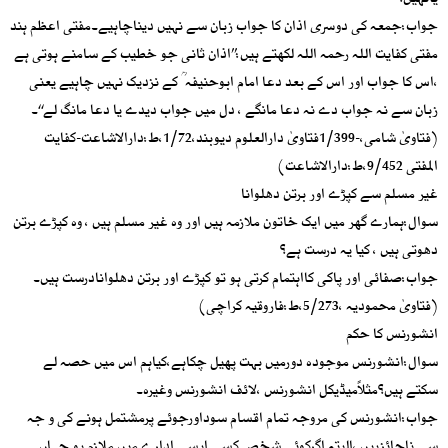
یانہیں؟
جواب:جمعہ کی دوسری اذان کا جواب زبان سے نہیں دیناچاہیے۔مفتی اعظم ہند
مفتی کفایت اللہ رحمہ اللہ لکھتے ہیں:’’اذان ثانی جو خطیب کے سامنے ہوتی ہے
،اس کا جواب اور اس کے بعد دعا امام ابوحنیفہ ؒ کے نزدیک نہیں چاہیے یعنی
زبان سے نہ جواب دے نہ دعا مانگے ، دل میں جواب دیدے یا دعا مانگ لے‘‘۔
(فتاویٰ شامی،-1/399فتاویٰ دارالعلوم دیوبند،1/72،ط:دارالاشاعت-کفایت
المفتی 9/452،ط:دارالاشاعت)
غیر مسلم سے کپڑے اور برتن دھلوانا
سوال:ہمارے گھر میں ایک خاتون ملازمہ ہیں اور وہ غیر مسلم ہیں ، وہ کپڑے برتن
دھوتی ہیں ، کیا یہ درست ہے؟
جواب:صفائی اور پاکی کااہتمام کرتی ہو تو کپڑے اور برتن دھلوانادرست ہیں۔
(فتاویٰ محمودیہ ،5/273،ط:فاروقیہ کراچی)
انشورنس کا حکم
سوال:انشورنس موجودہ دورمیں بہت پھیل چکاہے،کیاہم اس میں حصہ لے
سکتے ہیں؟مثلاًمیڈیکل انشورنس ،لائف انشورنس وغیرہ۔
جواب:انشورنس کی مروجہ تمام اقسام سوداورجوئے پرمشتمل ہونے کی و جہ