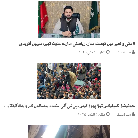
9 مئی واقعے میں فیصلہ ساز، ریاستی ادارے ملوث تھے، سہیل آفریدی
ویب ڈیسک
اتوار, ۱۰ مئی ۲۰۲۶
جوڈیشل کمپلیکس توڑ پھوڑ کیس، پی ٹی آئی متعدد رہنمائوں کے وارنٹ گرفتاری جاری
ویب ڈیسک
هفته, ۴ اکتوبر ۲۰۲۵