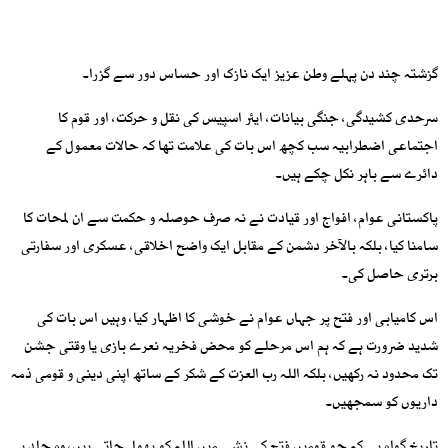
گزشتہ چند دن پہلے وطن عزیز ایک نازک اور حساس دور سے گزرا۔
سرحدی کشیدگی، جنگی بیانات، ایئر اسپیس کی نقل و حرکت، اور قوم کا
اجتماعی اضطرابیہ سب کچھ اس بات کی علامت تھا کہ حالات معمول کے
دائرے سے باہر نکل چکے ہیں۔
پاکستانی عوام، افواج اور قیادت نے نہ صرف حوصلہ و حکمت سے ان لمحات کا
سامنا کیا، بلکہ بالآخر دشمن کے مقابل ایک واضح اخلاقی، عسکری اور سفارتی
برتری حاصل کی۔
اس کامیابی اور فتح پر جہاں عوام نے خوشی کا اظہار کیا، وہیں اس بات کی
شدید ضرورت ہے کہ ہم اس مرحلے کو محض فخریہ نعرے بازی یا وقتی جشن
تک محدود نہ رکھیں، بلکہ اللہ رب العزت کے شکر کے ساتھ اپنی دینی و قومی ذمہ
داریوں کو سمجھیں۔