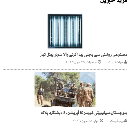
مزید خبریں
مصنوعی روشنی سے بجلی پیدا کرنے والا سولر پینل تیار
جرات ڈیسک
جمعرات, ۲۶ جون ۲۰۲۵
بلوچستان،سیکیورٹی فورسز کا آپریشن، 8 دہشتگرد ہلاک
ویب ڈیسک
اتوار, ۲۸ جون ۲۰۲۶