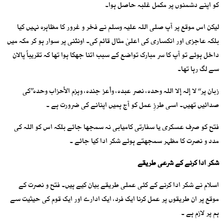
کو اپنے دشمنوں پر مکمل غلبہ حاصل ہوا۔
لیکن اس موقع پر آپ صلی اللہ علیہ وسلم نے فخر و غرور کا مظاہرہ نہیں کیا
بلکہ عاجزی اور انکساری کی اعلیٰ مثال قائم کی۔ اونٹنی پر سوار ہو کر مکہ میں
داخل ہوئے تو آپ کا سر مبارک تواضع کے سبب اتنا جھکا ہوا تھا کہ تقریباً پالان
سے لگ رہا تھا۔
زبان پر‘‘ لا إلہ إلا اللہ وحدہ، نصر عبدہ، وأعز جندہ، وہزم الأحزاب وحدہ’’کی
صدائیں تھیں۔ اسی طرزِ عمل کو آج ہمیں اپنانے کی ضرورت ہے ۔
فتح کو صرف عسکری یا سفارتی کامیابی نہ سمجھا جائے بلکہ اس کو اللہ کی
مدد و نصرت کا مظہر سمجھتے ہوئے شکر ادا کیا جائے ۔
شکر ادا کرنے کے شرعی طریقے
اسلام نے شکر ادا کرنے کے کئی عملی طریقے بیان کیے ہیں۔ فتح و نصرت کے
موقع پر ان طریقوں پر عمل کرنا ایک فرد، ایک ادارے اور ایک قوم کی حیثیت سے
ہم پر لازم ہے ۔