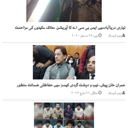
لیاری دریاآبادمیں ایس بی سی اے کا آپریشن ،علاقہ مکینوں کی مزاحمت
ویب ڈیسک
پیر, ۲۸ دسمبر ۲۰۲۰
عمران خان پیش، نیب و دہشت گردی کیسز میں حفاظتی ضمانت منظور
ویب ڈیسک
منگل, ۲۱ مارچ ۲۰۲۳