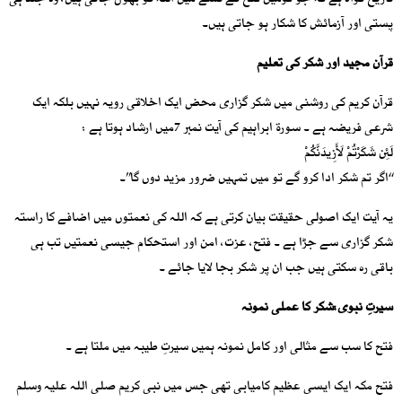
تاریخ گواہ ہے کہ جو قومیں فتح کے نشے میں اللہ کو بھول جاتی ہیں، وہ جلد ہی
پستی اور آزمائش کا شکار ہو جاتی ہیں۔
قرآن مجید اور شکر کی تعلیم
قرآن کریم کی روشنی میں شکر گزاری محض ایک اخلاقی رویہ نہیں بلکہ ایک
شرعی فریضہ ہے ۔ سورۃ ابراہیم کی آیت نمبر 7میں ارشاد ہوتا ہے :
لَئِن شَکَرْتُمْ لَأَزِیدَنَّکُمْ
‘‘اگر تم شکر ادا کرو گے تو میں تمہیں ضرور مزید دوں گا’’۔
یہ آیت ایک اصولی حقیقت بیان کرتی ہے کہ اللہ کی نعمتوں میں اضافے کا راستہ
شکر گزاری سے جڑا ہے ۔ فتح، عزت، امن اور استحکام جیسی نعمتیں تب ہی
باقی رہ سکتی ہیں جب ان پر شکر بجا لایا جائے ۔
سیرتِ نبوی:شکر کا عملی نمونہ
فتح کا سب سے مثالی اور کامل نمونہ ہمیں سیرتِ طیبہ میں ملتا ہے ۔
فتح مکہ ایک ایسی عظیم کامیابی تھی جس میں نبی کریم صلی اللہ علیہ وسلم