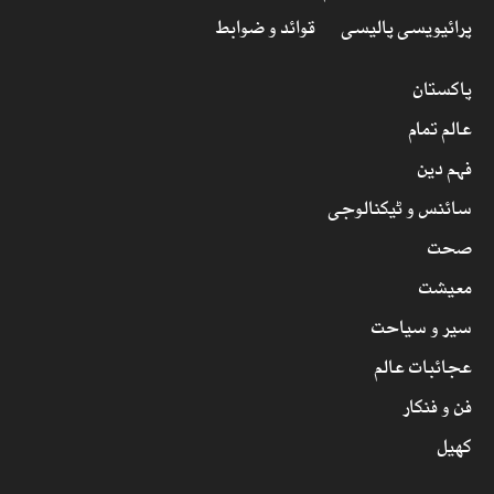
پرائیویسی پالیسی
قوائد و ضوابط
پاکستان
عالم تمام
فہم دین
سائنس و ٹیکنالوجی
صحت
معیشت
سیر و سیاحت
عجائبات عالم
فن و فنکار
کھیل