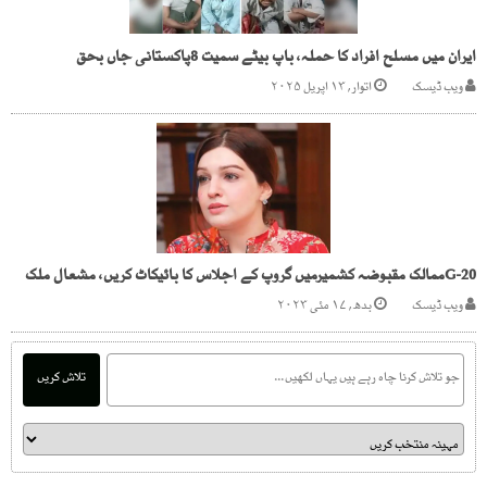
ایران میں مسلح افراد کا حملہ، باپ بیٹے سمیت 8پاکستانی جاں بحق
ویب ڈیسک
اتوار, ۱۳ اپریل ۲۰۲۵
G-20ممالک مقبوضہ کشمیرمیں گروپ کے اجلاس کا بائیکاٹ کریں، مشعال ملک
ویب ڈیسک
بدھ, ۱۷ مئی ۲۰۲۳
تلاش کریں