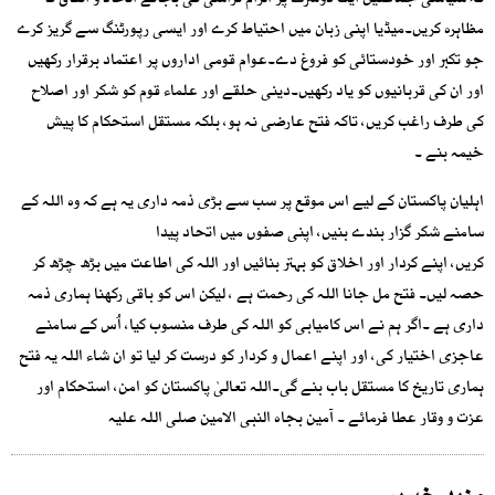
کہ سیاسی جماعتیں ایک دوسرے پر الزام تراشی کی بجائے اتحاد و اتفاق کا
مظاہرہ کریں۔میڈیا اپنی زبان میں احتیاط کرے اور ایسی رپورٹنگ سے گریز کرے
جو تکبر اور خودستائی کو فروغ دے۔عوام قومی اداروں پر اعتماد برقرار رکھیں
اور ان کی قربانیوں کو یاد رکھیں۔دینی حلقے اور علماء قوم کو شکر اور اصلاح
کی طرف راغب کریں، تاکہ فتح عارضی نہ ہو، بلکہ مستقل استحکام کا پیش
خیمہ بنے ۔
اہلیان پاکستان کے لیے اس موقع پر سب سے بڑی ذمہ داری یہ ہے کہ وہ اللہ کے
سامنے شکر گزار بندے بنیں، اپنی صفوں میں اتحاد پیدا
کریں، اپنے کردار اور اخلاق کو بہتر بنائیں اور اللہ کی اطاعت میں بڑھ چڑھ کر
حصہ لیں۔ فتح مل جانا اللہ کی رحمت ہے ، لیکن اس کو باقی رکھنا ہماری ذمہ
داری ہے ۔اگر ہم نے اس کامیابی کو اللہ کی طرف منسوب کیا، اُس کے سامنے
عاجزی اختیار کی، اور اپنے اعمال و کردار کو درست کر لیا تو ان شاء اللہ یہ فتح
ہماری تاریخ کا مستقل باب بنے گی۔اللہ تعالیٰ پاکستان کو امن، استحکام اور
عزت و وقار عطا فرمائے ۔ آمین بجاہ النبی الامین صلی اللہ علیہ