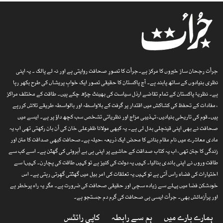
جرأت رجحان ساز خبروں کا مرکز ہے۔جرأت کا تصورِ صحافت روایتی ہے اور نہ لے پالک ۔ یہ اپنی
نظری بنیادوں کے ساتھ پابند ہے۔ آج پاکستان کا حقیقی تصور ایک خوابِ پریشاں کی طرح بکھر رہا
ہے۔ نظریۂ پاکستان کے تمام تقاضے ارذل سیاست کی بھینٹ چڑھ چکے ہیں۔ طاقت کے مختلف مراکز
، مفادات کے تحفظ کی کشاکش میں اقتدار پر گرفت کے بلاواسطہ اور بالواسطہ طریقے تلاش کررہے
ہیں۔قوم کی تاریخی بنیادیں، تہذیبی مزاج اور نظریاتی تشخص سب کچھ داؤ پر ہے۔ ایسے میں
صحافت نے بھی اپنی قینچلی بدل لی ہے۔ یہ کبھی مولانا ظفرعلی خان کی آن بان رکھتی تھی اب یہ
مادی معاشرے میں نام مقام بنانے کا محض ایک ذریعہ ،حیلہ ہے۔صحافت کبھی صداقت کا متن اور
زندگی کا جتن تھی، اب یہ کتاب صداقت کے حاشیے پر اپنی ہی بے آبروئی کی گھٹن ہے۔ اسے کب سے
طاقت وروں نے اپنی باندی بنالیا۔ کہیں یہ دولت کی کنیز ہے تو کہیں طاقت کی پچارن۔ کہیںا سے
اختیارات کی فضاء راس آتی ہے تو کہیں یہ تعلقات کی امر بیل میں گھٹتی گھِرتی رہتی ہے۔ اس
خودشکن فضا میں پہلے سے زیادہ سچی اور حقیقی صحافت کی ضرورت ہے۔ مگر یہ راہ پرخطر ہے
اور پرآزمائش بھی۔ جرأت ایسی ہی صحافت کی گرم دم جستجو ہے۔
ہمارے بارے میں
ہم سے رابطہ
کاپی رائٹس