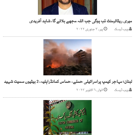
میری ریٹائرمنٹ تب ہوگی جب اللہ مجھے بلائے گا، شاہد آفریدی
ویب ڈیسک
پیر, ۳ جنوری ۲۰۲۲
لبنان؛ مہاجر کیمپ پراسرائیلی حملے، حماس کمانڈراہلیہ، 2 بیٹیوں سمیت شہید
ویب ڈیسک
اتوار, ۶ اکتوبر ۲۰۲۴