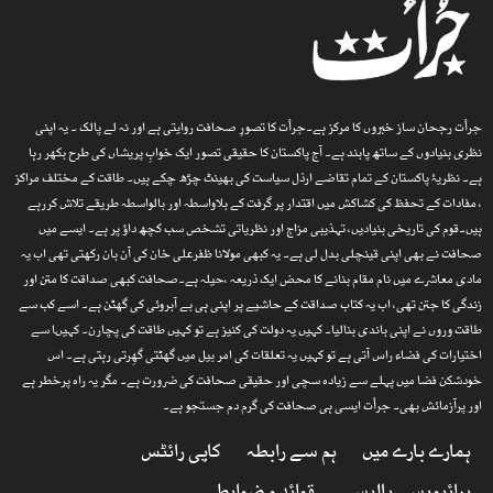
جرأت رجحان ساز خبروں کا مرکز ہے۔جرأت کا تصورِ صحافت روایتی ہے اور نہ لے پالک ۔ یہ اپنی
نظری بنیادوں کے ساتھ پابند ہے۔ آج پاکستان کا حقیقی تصور ایک خوابِ پریشاں کی طرح بکھر رہا
ہے۔ نظریۂ پاکستان کے تمام تقاضے ارذل سیاست کی بھینٹ چڑھ چکے ہیں۔ طاقت کے مختلف مراکز
، مفادات کے تحفظ کی کشاکش میں اقتدار پر گرفت کے بلاواسطہ اور بالواسطہ طریقے تلاش کررہے
ہیں۔قوم کی تاریخی بنیادیں، تہذیبی مزاج اور نظریاتی تشخص سب کچھ داؤ پر ہے۔ ایسے میں
صحافت نے بھی اپنی قینچلی بدل لی ہے۔ یہ کبھی مولانا ظفرعلی خان کی آن بان رکھتی تھی اب یہ
مادی معاشرے میں نام مقام بنانے کا محض ایک ذریعہ ،حیلہ ہے۔صحافت کبھی صداقت کا متن اور
زندگی کا جتن تھی، اب یہ کتاب صداقت کے حاشیے پر اپنی ہی بے آبروئی کی گھٹن ہے۔ اسے کب سے
طاقت وروں نے اپنی باندی بنالیا۔ کہیں یہ دولت کی کنیز ہے تو کہیں طاقت کی پچارن۔ کہیںا سے
اختیارات کی فضاء راس آتی ہے تو کہیں یہ تعلقات کی امر بیل میں گھٹتی گھِرتی رہتی ہے۔ اس
خودشکن فضا میں پہلے سے زیادہ سچی اور حقیقی صحافت کی ضرورت ہے۔ مگر یہ راہ پرخطر ہے
اور پرآزمائش بھی۔ جرأت ایسی ہی صحافت کی گرم دم جستجو ہے۔
ہمارے بارے میں
ہم سے رابطہ
کاپی رائٹس