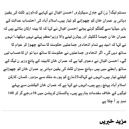
مسلم لیگ( ن) کے جنرل سیکرٹری احسن اقبال نے کہاہے کہ5وزیر ٹکٹ کی یقین
دہانی پر عمران خان کو چھوڑنے کو تیار ہیں۔اسلام آباد کی احتساب عدالت کے
باہر میڈیا سے گفتگو کرتے ہوئے احسن اقبال نے کہا کہ کا بینہ ارکان بتاتے ہیں کہ
عمران خا ن جیسا ڈکٹیٹر اور یوٹرن لینے والا وزیراعظم پہلے نہیں دیکھا۔ا نہوں
نے کہا کہ امید ہے تمام اتحادی جماعتیں حکومت کا ساتھ چھوڑ کر عوام کا
ساتھ دیں گی۔ اگر اتحادی جماعتوں نے حکومت کا ساتھ دیا تو ان کاحساب لیں
گے۔ احسن اقبال نے دعوی کیا ہے کہ عمران خان کابینہ کے پانچ وزیر ن لیگ کے
ساتھ رابطے میں ہیں ۔پانچ ممبران ٹکٹ کی یقین دہانی پر عمران خان کو چھوڑنے
کیلئے تیار ہیں۔انہوں نے کہاکہ23مارچ کو پورے ملک سے مزدور، کسان، کارکن
اسلام آباد پہنچ رہے ہیں۔انہوں نے کہا ہے کہ عمران خان الیکشن سے پہلے
لوگوں کے خلاف مقدمات بنارہے ہیں۔ پاکستان کرپشن میں 16درجے گر کر 140
نمبر پر آ چکا ہے
مزید خبریں