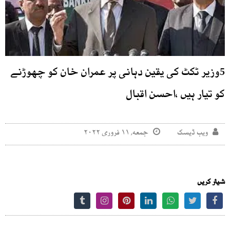
5وزیر ٹکٹ کی یقین دہانی پر عمران خان کو چھوڑنے
کو تیار ہیں ،احسن اقبال
ویب ڈیسک
جمعه, ۱۱ فروری ۲۰۲۲
شیئر کریں