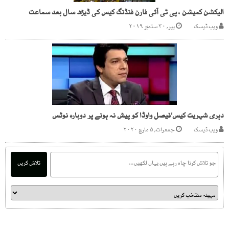
الیکشن کمیشن ، پی ٹی آئی فارن فنڈنگ کیس کی ڈیڑھ سال بعد سماعت
ویب ڈیسک
پیر, ۳۰ ستمبر ۲۰۱۹
دہری شہریت کیس'فیصل واوڈا کو پیش نہ ہونے پر دوبارہ نوٹس
ویب ڈیسک
جمعرات, ۵ مارچ ۲۰۲۰
تلاش کریں