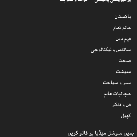
پرائیویسی پالیسی
قوائد و ضوابط
پاکستان
عالم تمام
فہم دین
سائنس و ٹیکنالوجی
صحت
معیشت
سیر و سیاحت
عجائبات عالم
فن و فنکار
کھیل
ہمیں سوشل میڈیا پر فالو کریں