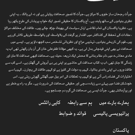
جرأت رجحان ساز خبروں کا مرکز ہے۔جرأت کا تصورِ صحافت روایتی ہے اور نہ لے پالک ۔ یہ اپنی
نظری بنیادوں کے ساتھ پابند ہے۔ آج پاکستان کا حقیقی تصور ایک خوابِ پریشاں کی طرح بکھر رہا
ہے۔ نظریۂ پاکستان کے تمام تقاضے ارذل سیاست کی بھینٹ چڑھ چکے ہیں۔ طاقت کے مختلف مراکز
، مفادات کے تحفظ کی کشاکش میں اقتدار پر گرفت کے بلاواسطہ اور بالواسطہ طریقے تلاش کررہے
ہیں۔قوم کی تاریخی بنیادیں، تہذیبی مزاج اور نظریاتی تشخص سب کچھ داؤ پر ہے۔ ایسے میں
صحافت نے بھی اپنی قینچلی بدل لی ہے۔ یہ کبھی مولانا ظفرعلی خان کی آن بان رکھتی تھی اب یہ
مادی معاشرے میں نام مقام بنانے کا محض ایک ذریعہ ،حیلہ ہے۔صحافت کبھی صداقت کا متن اور
زندگی کا جتن تھی، اب یہ کتاب صداقت کے حاشیے پر اپنی ہی بے آبروئی کی گھٹن ہے۔ اسے کب سے
طاقت وروں نے اپنی باندی بنالیا۔ کہیں یہ دولت کی کنیز ہے تو کہیں طاقت کی پچارن۔ کہیںا سے
اختیارات کی فضاء راس آتی ہے تو کہیں یہ تعلقات کی امر بیل میں گھٹتی گھِرتی رہتی ہے۔ اس
خودشکن فضا میں پہلے سے زیادہ سچی اور حقیقی صحافت کی ضرورت ہے۔ مگر یہ راہ پرخطر ہے
اور پرآزمائش بھی۔ جرأت ایسی ہی صحافت کی گرم دم جستجو ہے۔
ہمارے بارے میں
ہم سے رابطہ
کاپی رائٹس
پرائیویسی پالیسی
قوائد و ضوابط
پاکستان