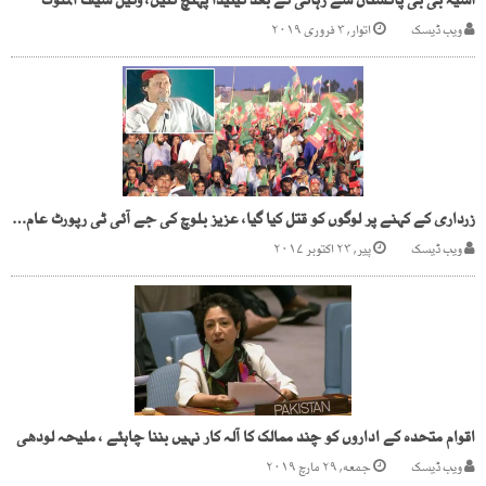
آسیہ بی بی پاکستان سے رہائی کے بعد کینیڈا پہنچ گئیں، وکیل سیف الملوک
ویب ڈیسک
اتوار, ۳ فروری ۲۰۱۹
زرداری کے کہنے پر لوگوں کو قتل کیا گیا، عزیز بلوچ کی جے آئی ٹی رپورٹ عام کی جائے، عمران خان
ویب ڈیسک
پیر, ۲۳ اکتوبر ۲۰۱۷
اقوام متحدہ کے اداروں کو چند ممالک کا آلہ کار نہیں بننا چاہئے ، ملیحہ لودھی
ویب ڈیسک
جمعه, ۲۹ مارچ ۲۰۱۹