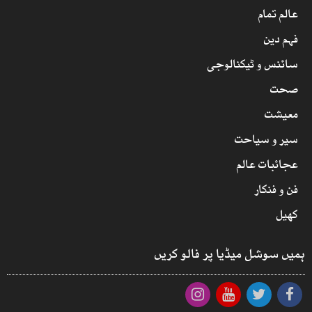
عالم تمام
فہم دین
سائنس و ٹیکنالوجی
صحت
معیشت
سیر و سیاحت
عجائبات عالم
فن و فنکار
کھیل
ہمیں سوشل میڈیا پر فالو کریں