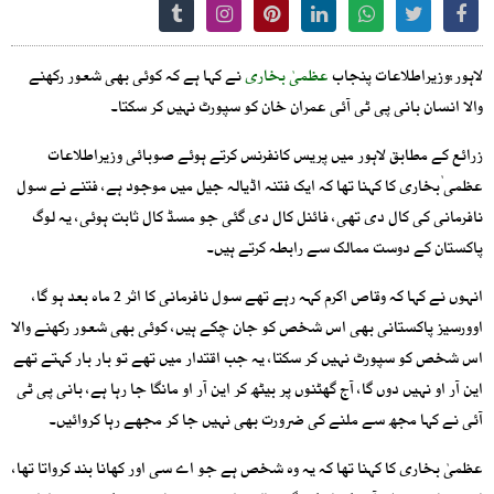
لاہور:وزیراطلاعات پنجاب
عظمیٰ بخاری
نے کہا ہے کہ کوئی بھی شعور رکھنے
والا انسان بانی پی ٹی آئی عمران خان کو سپورٹ نہیں کر سکتا۔
زرائع کے مطابق لاہور میں پریس کانفرنس کرتے ہوئے صوبائی وزیراطلاعات
عظمی ٰبخاری کا کہنا تھا کہ ایک فتنہ اڈیالہ جیل میں موجود ہے، فتنے نے سول
نافرمانی کی کال دی تھی، فائنل کال دی گئی جو مسڈ کال ثابت ہوئی، یہ لوگ
پاکستان کے دوست ممالک سے رابطہ کرتے ہیں۔
انہوں نے کہا کہ وقاص اکرم کہہ رہے تھے سول نافرمانی کا اثر 2 ماہ بعد ہو گا،
اوورسیز پاکستانی بھی اس شخص کو جان چکے ہیں، کوئی بھی شعور رکھنے والا
اس شخص کو سپورٹ نہیں کر سکتا، یہ جب اقتدار میں تھے تو بار بار کہتے تھے
این آر او نہیں دوں گا، آج گھٹنوں پر بیٹھ کر این آر او مانگا جا رہا ہے، بانی پی ٹی
آئی نے کہا مجھ سے ملنے کی ضرورت بھی نہیں جا کر مجھے رہا کروائیں۔
عظمیٰ بخاری کا کہنا تھا کہ یہ وہ شخص ہے جو اے سی اور کھانا بند کرواتا تھا،