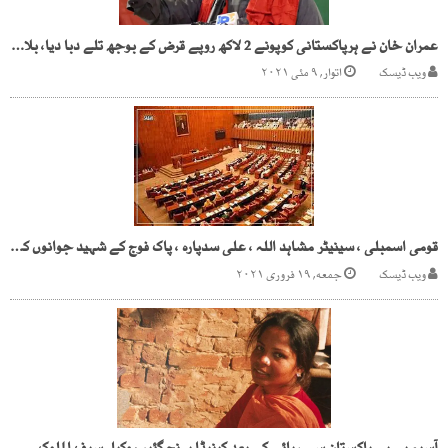
عمران خان نے ہرپاکستانی کوپونے 2 لاکھ روپے قرض کے بوجھ تلے دبا دیا، بلاول بھٹو
ویب ڈیسک
اتوار, ۹ مئی ۲۰۲۱
قومی اسمبلی ، سینیٹر مشاہد اللہ ، علی سدپارہ ، پاک فوج کے شہید جوانوں کیلئے فاتحہ خوانی
ویب ڈیسک
جمعه, ۱۹ فروری ۲۰۲۱