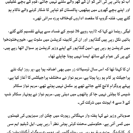
اب تو بانی پی ٹی آئی کو ان کے گھر والے ملنے نہیں جاتے، قوم کے بچے غلیلیں
اور اپنے بچے گھروں میں بیٹھیں، پاکستان کو تباہی کا شکار کرنے والے ناکام ہو
گئے ہیں، فتنہ گروپ کا مقصد اداروں کیخلاف ہرزہ سرائی تھی۔
لیگی رہنما نے کہا کہ 2ارب روپے 26 نومبر کے فساد سے پہلے تقسیم کئے گئے،
باتیں نکل رہی ہیں گنڈاپور اور ان کی کابینہ کرپشن میں ملوث ہے، خیبرپختونخوا
میں کرپشن ہو رہی ہے، امین گنڈاپور کے اپنے وزیر کرپشن پر سوال اٹھا رہے ہیں،
کے پی کی عوام کے ساتھ ایسا نہیں ہونا چاہئے تھا۔
ان کا کہنا تھا کہ اس سال ترسیلات زر میں بھی اضافہ ہوا ہے، ہر روز ایک نئے
پراجیکٹ پر کام ہو رہا ہوتا ہے، مریم نواز نے مختلف پراجیکٹس کا آغاز کیا ہے،
پہلے پروگرام لانچ کئے جاتے تھے پر مکمل نہیں ہوتے تھے، مریم نواز سکالر
شپس کا بولتی نہیں جا کر ہاتھوں میں دیتی ہیں، مریم نواز نے ہونہار سکالر شپ
کے 3 سے 4 ایونٹ میں شرکت کی۔
صوبائی وزیر نے کہا ہفتہ وار مہنگائی رپورٹ میں چکن اور سبزیوں کی قیمتوں
میں کمی آئی ہے، حکومتیں محنت کرتی ہوئی نظر آ رہی ہیں، ایل ڈبلیو ایم سی
کی کارکردگی مزید بہتر ہو رہی ہے، پناہ گاہیں اور دوسرے پروگرام آرگنائزیشن کے