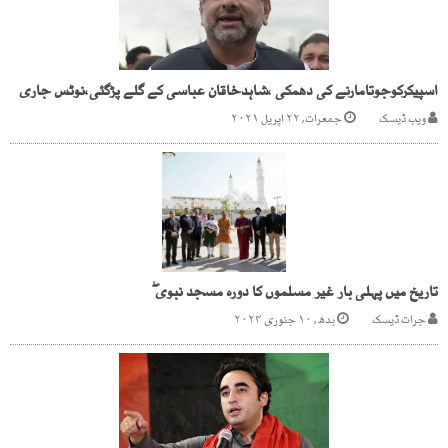
اسپیکرکوجوتامارنے کی دھمکی ،شاہدخاقان عباسی کے گلے پڑگئی،نوٹس جاری
ویب ڈیسک
جمعرات, ۲۲ اپریل ۲۰۲۱
تاریخ میں پہلی بار غیر مسلموں کا دورہ مسجد نبوی ۖ
جرات ڈیسک
بدھ, ۱۰ جنوری ۲۰۲۴