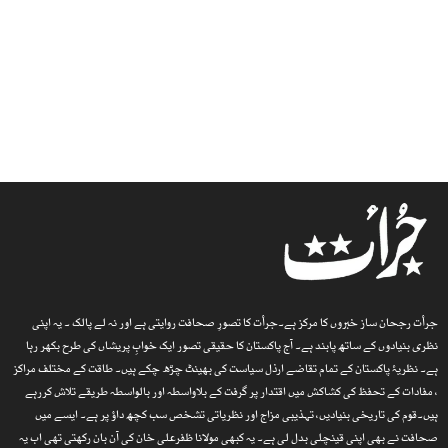
جرأت رجحان ساز خبروں کا مرکز ہے۔جرأت کا تصورِ صحافت روایتی ہے اور نہ لے پالک ۔ یہ اپنی
نظری بنیادوں کے ساتھ پابند ہے۔ آج پاکستان کا حقیقی تصور ایک خوابِ پریشاں کی طرح بکھر رہا
ہے۔ نظریۂ پاکستان کے تمام تقاضے ارذل سیاست کی بھینٹ چڑھ چکے ہیں۔ طاقت کے مختلف مراکز
، مفادات کے تحفظ کی کشاکش میں اقتدار پر گرفت کے بلاواسطہ اور بالواسطہ طریقے تلاش کررہے
ہیں۔قوم کی تاریخی بنیادیں، تہذیبی مزاج اور نظریاتی تشخص سب کچھ داؤ پر ہے۔ ایسے میں
صحافت نے بھی اپنی قینچلی بدل لی ہے۔ یہ کبھی مولانا ظفرعلی خان کی آن بان رکھتی تھی اب یہ