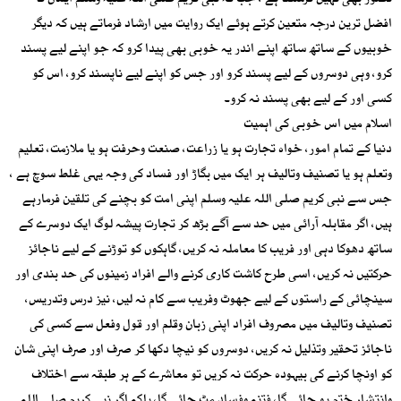
تصور بھی نہیں کرسکتا ہے ، جب کہ نبی کریم صلی اللہ علیہ وسلم ایمان کا
افضل ترین درجہ متعین کرتے ہوئے ایک روایت میں ارشاد فرماتے ہیں کہ دیگر
خوبیوں کے ساتھ ساتھ اپنے اندر یہ خوبی بھی پیدا کرو کہ جو اپنے لیے پسند
کرو، وہی دوسروں کے لیے پسند کرو اور جس کو اپنے لیے ناپسند کرو، اس کو
کسی اور کے لیے بھی پسند نہ کرو۔
اسلام میں اس خوبی کی اہمیت
دنیا کے تمام امور، خواہ تجارت ہو یا زراعت، صنعت وحرفت ہو یا ملازمت، تعلیم
وتعلم ہو یا تصنیف وتالیف ہر ایک میں بگاڑ اور فساد کی وجہ یہی غلط سوچ ہے ،
جس سے نبی کریم صلی اللہ علیہ وسلم اپنی امت کو بچنے کی تلقین فرمارہے
ہیں، اگر مقابلہ آرائی میں حد سے آگے بڑھ کر تجارت پیشہ لوگ ایک دوسرے کے
ساتھ دھوکا دہی اور فریب کا معاملہ نہ کریں، گاہکوں کو توڑنے کے لیے ناجائز
حرکتیں نہ کریں، اسی طرح کاشت کاری کرنے والے افراد زمینوں کی حد بندی اور
سینچائی کے راستوں کے لیے جھوٹ وفریب سے کام نہ لیں، نیز درس وتدریس،
تصنیف وتالیف میں مصروف افراد اپنی زبان وقلم اور قول وفعل سے کسی کی
ناجائز تحقیر وتذلیل نہ کریں، دوسروں کو نیچا دکھا کر صرف اور صرف اپنی شان
کو اونچا کرنے کی بیہودہ حرکت نہ کریں تو معاشرے کے ہر طبقہ سے اختلاف