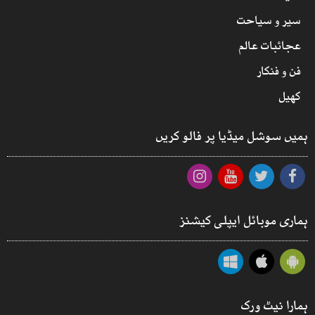
سیر و سیاحت
عجائبات عالم
فن و فنکار
کھیل
ہمیں سوشل میڈیا پر فالو کریں
ہماری موبائل ایپلی کیشنز
ہمارا نیٹ ورک