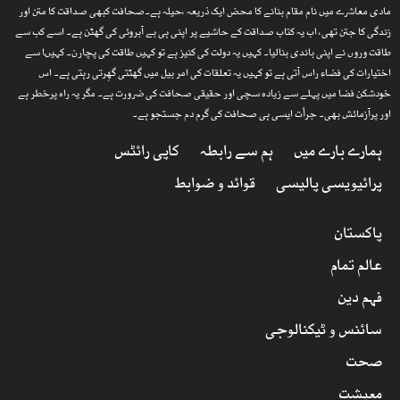
مادی معاشرے میں نام مقام بنانے کا محض ایک ذریعہ ،حیلہ ہے۔صحافت کبھی صداقت کا متن اور
زندگی کا جتن تھی، اب یہ کتاب صداقت کے حاشیے پر اپنی ہی بے آبروئی کی گھٹن ہے۔ اسے کب سے
طاقت وروں نے اپنی باندی بنالیا۔ کہیں یہ دولت کی کنیز ہے تو کہیں طاقت کی پچارن۔ کہیںا سے
اختیارات کی فضاء راس آتی ہے تو کہیں یہ تعلقات کی امر بیل میں گھٹتی گھِرتی رہتی ہے۔ اس
خودشکن فضا میں پہلے سے زیادہ سچی اور حقیقی صحافت کی ضرورت ہے۔ مگر یہ راہ پرخطر ہے
اور پرآزمائش بھی۔ جرأت ایسی ہی صحافت کی گرم دم جستجو ہے۔
ہمارے بارے میں
ہم سے رابطہ
کاپی رائٹس
پرائیویسی پالیسی
قوائد و ضوابط
پاکستان
عالم تمام
فہم دین
سائنس و ٹیکنالوجی
صحت
معیشت