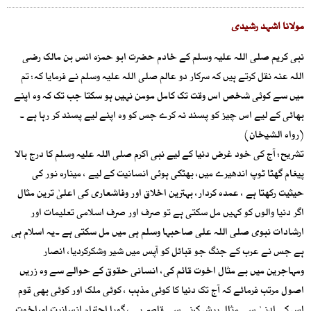
مولانا اشہد رشیدی
نبی کریم صلی اللہ علیہ وسلم کے خادم حضرت ابو حمزہ انس بن مالک رضی
اللہ عنہ نقل کرتے ہیں کہ سرکار دو عالم صلی اللہ علیہ وسلم نے فرمایا کہ: تم
میں سے کوئی شخص اس وقت تک کامل مومن نہیں ہو سکتا جب تک کہ وہ اپنے
بھائی کے لیے اس چیز کو پسند نہ کرے جس کو وہ اپنے لیے پسند کر رہا ہے ۔
(رواہ الشیخان)
تشریح: آج کی خود غرض دنیا کے لیے نبی اکرم صلی اللہ علیہ وسلم کا درج بالا
پیغام گھٹا ٹوپ اندھیرے میں، بھٹکی ہوئی انسانیت کے لیے ، مینارہ نور کی
حیثیت رکھتا ہے ، عمدہ کردار، بہترین اخلاق اور وفاشعاری کی اعلیٰ ترین مثال
اگر دنیا والوں کو کہیں مل سکتی ہے تو صرف اور صرف اسلامی تعلیمات اور
ارشادات نبوی صلی اللہ علی صاحبہا وسلم ہی میں مل سکتی ہے ۔یہ اسلام ہی
ہے جس نے عرب کے جنگ جو قبائل کو آپس میں شیر وشکرکردیا، انصار
ومہاجرین میں بے مثال اخوت قائم کی، انسانی حقوق کے حوالے سے وہ زریں
اصول مرتب فرمائے کہ آج تک دنیا کا کوئی مذہب ، کوئی ملک اور کوئی بھی قوم