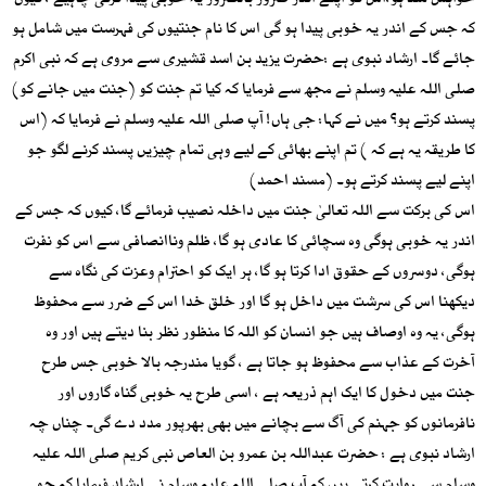
خواہش مند ہو،اس کو اپنے اندر ضرور بالضرور یہ خوبی پیدا کرنی چاہیے ، کیوں
کہ جس کے اندر یہ خوبی پیدا ہو گی اس کا نام جنتیوں کی فہرست میں شامل ہو
جائے گا۔ ارشاد نبوی ہے :حضرت یزید بن اسد قشیری سے مروی ہے کہ نبی اکرم
صلی اللہ علیہ وسلم نے مجھ سے فرمایا کہ کیا تم جنت کو (جنت میں جانے کو)
پسند کرتے ہو؟ میں نے کہا: جی ہاں! آپ صلی اللہ علیہ وسلم نے فرمایا کہ (اس
کا طریقہ یہ ہے کہ ) تم اپنے بھائی کے لیے وہی تمام چیزیں پسند کرنے لگو جو
اپنے لیے پسند کرتے ہو۔ (مسند احمد)
اس کی برکت سے اللہ تعالیٰ جنت میں داخلہ نصیب فرمائے گا، کیوں کہ جس کے
اندر یہ خوبی ہوگی وہ سچائی کا عادی ہو گا، ظلم وناانصافی سے اس کو نفرت
ہوگی، دوسروں کے حقوق ادا کرتا ہو گا، ہر ایک کو احترام وعزت کی نگاہ سے
دیکھنا اس کی سرشت میں داخل ہو گا اور خلق خدا اس کے ضرر سے محفوظ
ہوگی، یہ وہ اوصاف ہیں جو انسان کو اللہ کا منظور نظر بنا دیتے ہیں اور وہ
آخرت کے عذاب سے محفوظ ہو جاتا ہے ، گویا مندرجہ بالا خوبی جس طرح
جنت میں دخول کا ایک اہم ذریعہ ہے ، اسی طرح یہ خوبی گناہ گاروں اور
نافرمانوں کو جہنم کی آگ سے بچانے میں بھی بھرپور مدد دے گی۔ چناں چہ
ارشاد نبوی ہے : حضرت عبداللہ بن عمرو بن العاص نبی کریم صلی اللہ علیہ