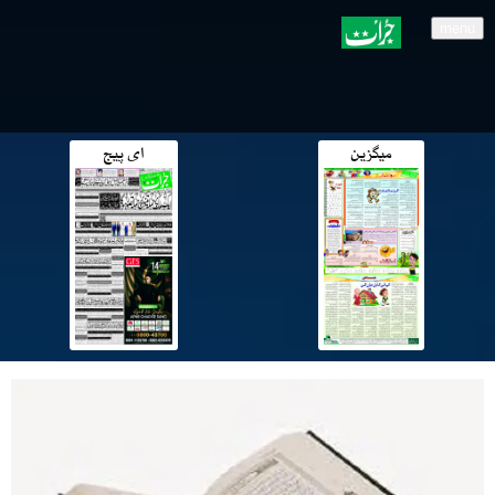
menu
میگزین
ای پیج