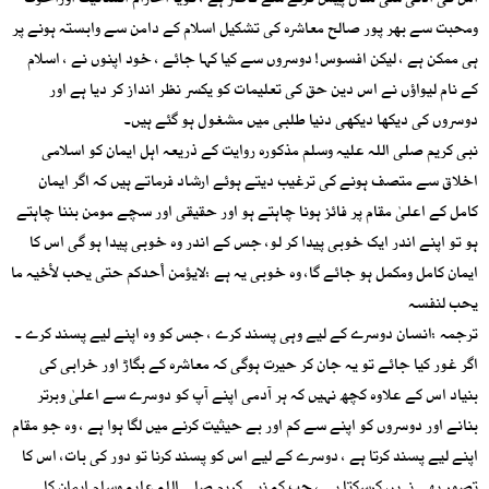
اس کی ادنیٰ سی مثال پیش کرنے سے قاصر ہے ، گویا احترام انسانیت اوراخوت
ومحبت سے بھر پور صالح معاشرہ کی تشکیل اسلام کے دامن سے وابستہ ہونے پر
ہی ممکن ہے ، لیکن افسوس! دوسروں سے کیا کہا جائے ، خود اپنوں نے ، اسلام
کے نام لیواؤں نے اس دین حق کی تعلیمات کو یکسر نظر انداز کر دیا ہے اور
دوسروں کی دیکھا دیکھی دنیا طلبی میں مشغول ہو گئے ہیں۔
نبی کریم صلی اللہ علیہ وسلم مذکورہ روایت کے ذریعہ اہل ایمان کو اسلامی
اخلاق سے متصف ہونے کی ترغیب دیتے ہوئے ارشاد فرماتے ہیں کہ اگر ایمان
کامل کے اعلیٰ مقام پر فائز ہونا چاہتے ہو اور حقیقی اور سچے مومن بننا چاہتے
ہو تو اپنے اندر ایک خوبی پیدا کر لو، جس کے اندر وہ خوبی پیدا ہو گی اس کا
ایمان کامل ومکمل ہو جائے گا، وہ خوبی یہ ہے :لایؤمن أحدکم حتی یحب لأخیہ ما
یحب لنفسہ
ترجمہ :انسان دوسرے کے لیے وہی پسند کرے ، جس کو وہ اپنے لیے پسند کرے ۔
اگر غور کیا جائے تو یہ جان کر حیرت ہوگی کہ معاشرہ کے بگاڑ اور خرابی کی
بنیاد اس کے علاوہ کچھ نہیں کہ ہر آدمی اپنے آپ کو دوسرے سے اعلیٰ وبرتر
بنانے اور دوسروں کو اپنے سے کم اور بے حیثیت کرنے میں لگا ہوا ہے ، وہ جو مقام
اپنے لیے پسند کرتا ہے ، دوسرے کے لیے اس کو پسند کرنا تو دور کی بات، اس کا