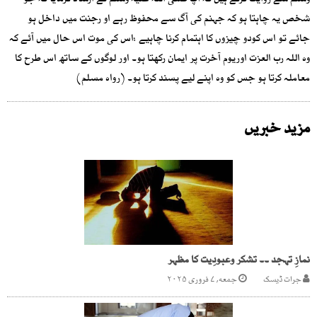
وسلم سے روایت کرتے ہیں کہ آپ صلی اللہ علیہ وسلم نے ارشاد فرمایا کہ جو
شخص یہ چاہتا ہو کہ جہنم کی آگ سے محفوظ رہے او رجنت میں داخل ہو
جائے تو اس کودو چیزوں کا اہتمام کرنا چاہیے :اس کی موت اس حال میں آئے کہ
وہ اللہ رب العزت اوریوم آخرت پر ایمان رکھتا ہو۔ اور لوگوں کے ساتھ اس طرح کا
معاملہ کرتا ہو جس کو وہ اپنے لیے پسند کرتا ہو۔ (رواہ مسلم)
مزید خبریں
نمازِ تہجد ۔۔ تشکر وعبودِیت کا مظہر
جرات ڈیسک
جمعه, ۷ فروری ۲۰۲۵