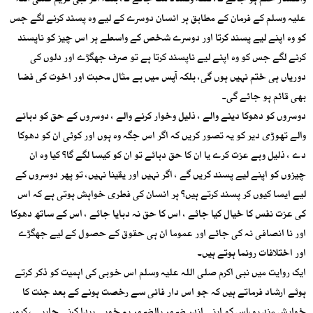
وانتشار ختم ہو جائے گا، فتنہ وفساد مٹ جائے گا، بلکہ اگر نبی کریم صلی اللہ
علیہ وسلم کے فرمان کے مطابق ہر انسان دوسرے کے لیے وہ پسند کرنے لگے جس
کو وہ اپنے لیے پسند کرتا اور دوسرے شخص کے واسطے ہر اس چیز کو ناپسند
کرنے لگے جس کو وہ اپنے لیے ناپسند کرتا ہے تو صرف جھگڑے اور دلوں کی
دوریاں ہی ختم نہیں ہوں گی، بلکہ آپس میں بے مثال محبت اور اخوت کی فضا
بھی قائم ہو جائے گی۔
دوسروں کو دھوکا دینے والے ، ذلیل وخوار کرنے والے ، دوسروں کے حق کو دبانے
والے تھوڑی دیر کو یہ تصور کریں کہ اگر اس جگہ وہ ہوں اور کوئی ان کو دھوکا
دے ، ذلیل وبے عزت کرے یا ان کا حق دبائے تو ان کو کیسا لگے گا؟ کیا وہ ان
چیزوں کو اپنے لیے پسند کریں گے ، اگر نہیں اور یقینا نہیں، تو پھر دوسروں کے
لیے ایسا کیوں کر پسند کرتے ہیں؟ ہر انسان کی فطری خواہش ہوتی ہے کہ اس
کی عزت نفس کا خیال کیا جائے ، اس کا حق نہ دبایا جائے ، اس کے ساتھ دھوکا
اور نا انصافی نہ کی جائے اور عموما ان ہی حقوق کے حصول کے لیے جھگڑے
اور اختلافات رونما ہوتے ہیں۔
ایک روایت میں نبی اکرم صلی اللہ علیہ وسلم اس خوبی کی اہمیت کو ذکر کرتے
ہوئے ارشاد فرماتے ہیں کہ جو اس دار فانی سے رخصت ہونے کے بعد جنت کا