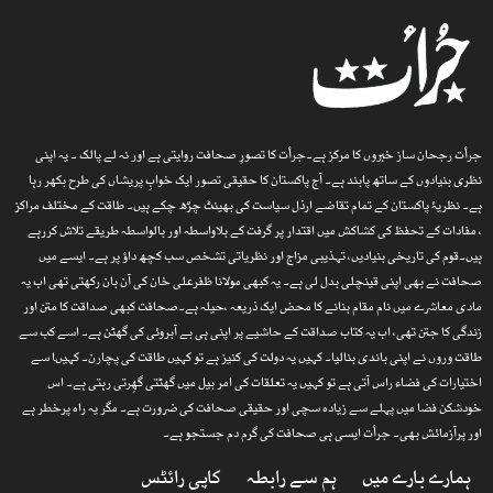
جرأت رجحان ساز خبروں کا مرکز ہے۔جرأت کا تصورِ صحافت روایتی ہے اور نہ لے پالک ۔ یہ اپنی
نظری بنیادوں کے ساتھ پابند ہے۔ آج پاکستان کا حقیقی تصور ایک خوابِ پریشاں کی طرح بکھر رہا
ہے۔ نظریۂ پاکستان کے تمام تقاضے ارذل سیاست کی بھینٹ چڑھ چکے ہیں۔ طاقت کے مختلف مراکز
، مفادات کے تحفظ کی کشاکش میں اقتدار پر گرفت کے بلاواسطہ اور بالواسطہ طریقے تلاش کررہے
ہیں۔قوم کی تاریخی بنیادیں، تہذیبی مزاج اور نظریاتی تشخص سب کچھ داؤ پر ہے۔ ایسے میں
صحافت نے بھی اپنی قینچلی بدل لی ہے۔ یہ کبھی مولانا ظفرعلی خان کی آن بان رکھتی تھی اب یہ
مادی معاشرے میں نام مقام بنانے کا محض ایک ذریعہ ،حیلہ ہے۔صحافت کبھی صداقت کا متن اور
زندگی کا جتن تھی، اب یہ کتاب صداقت کے حاشیے پر اپنی ہی بے آبروئی کی گھٹن ہے۔ اسے کب سے
طاقت وروں نے اپنی باندی بنالیا۔ کہیں یہ دولت کی کنیز ہے تو کہیں طاقت کی پچارن۔ کہیںا سے
اختیارات کی فضاء راس آتی ہے تو کہیں یہ تعلقات کی امر بیل میں گھٹتی گھِرتی رہتی ہے۔ اس
خودشکن فضا میں پہلے سے زیادہ سچی اور حقیقی صحافت کی ضرورت ہے۔ مگر یہ راہ پرخطر ہے
اور پرآزمائش بھی۔ جرأت ایسی ہی صحافت کی گرم دم جستجو ہے۔
ہمارے بارے میں
ہم سے رابطہ
کاپی رائٹس