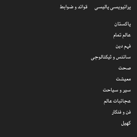
پرائیویسی پالیسی
قوائد و ضوابط
پاکستان
عالم تمام
فہم دین
سائنس و ٹیکنالوجی
صحت
معیشت
سیر و سیاحت
عجائبات عالم
فن و فنکار
کھیل