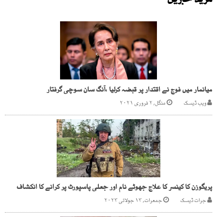
مزید خبریں
میانمار میں فوج نے اقتدار پر قبضہ کرلیا ،آنگ سان سوچی گرفتار
ویب ڈیسک
منگل, ۲ فروری ۲۰۲۱
پریگوزن کا کینسر کا علاج جھوٹے نام اور جعلی پاسپورٹ پر کرانے کا انکشاف
جرات ڈیسک
جمعرات, ۱۳ جولائی ۲۰۲۳