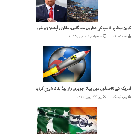
گرین لینڈ پر ٹرمپ کی نظریں جم گئیں، ملٹری آپشنز زیرغور
ویب ڈیسک
جمعرات, ۸ جنوری ۲۰۲۶
امریکہ نے 40سالوں میں پہلا جوہری وار ہیڈ بنانا شروع کردیا
ویب ڈیسک
پیر, ۲۲ اپریل ۲۰۲۴