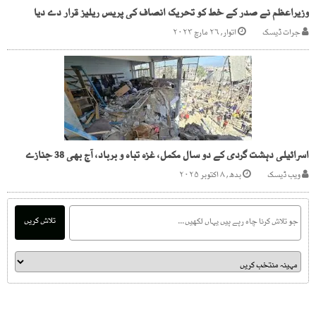
وزیراعظم نے صدر کے خط کو تحریک انصاف کی پریس ریلیز قرار دے دیا
جرات ڈیسک
اتوار, ۲۶ مارچ ۲۰۲۳
اسرائیلی دہشت گردی کے دو سال مکمل، غزہ تباہ و برباد، آج بھی 38 جنازے
ویب ڈیسک
بدھ, ۸ اکتوبر ۲۰۲۵
تلاش کریں