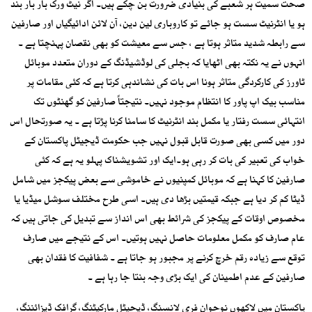
صحت سمیت ہر شعبے کی بنیادی ضرورت بن چکے ہیں۔ اگر نیٹ ورک بار بار بند
ہو یا انٹرنیٹ سست ہو جائے تو کاروباری لین دین، آن لائن ادائیگیاں اور صارفین
سے رابطہ شدید متاثر ہوتا ہے ، جس سے معیشت کو بھی نقصان پہنچتا ہے ۔
انہوں نے یہ نکتہ بھی اٹھایا کہ بجلی کی لوڈشیڈنگ کے دوران متعدد موبائل
ٹاورز کی کارکردگی متاثر ہونا اس بات کی نشاندہی کرتا ہے کہ کئی مقامات پر
مناسب بیک اپ پاور کا انتظام موجود نہیں۔ نتیجتاً صارفین کو گھنٹوں تک
انتہائی سست رفتار یا مکمل بند انٹرنیٹ کا سامنا کرنا پڑتا ہے ۔ یہ صورتحال اس
دور میں کسی بھی صورت قابل قبول نہیں جب حکومت ڈیجیٹل پاکستان کے
خواب کی تعبیر کی بات کر رہی ہو۔ایک اور تشویشناک پہلو یہ ہے کہ کئی
صارفین کا کہنا ہے کہ موبائل کمپنیوں نے خاموشی سے بعض پیکجز میں شامل
ڈیٹا کم کر دیا ہے جبکہ قیمتیں بڑھا دی ہیں۔ اسی طرح مختلف سوشل میڈیا یا
مخصوص اوقات کے پیکجز کی شرائط بھی اس انداز سے تبدیل کی جاتی ہیں کہ
عام صارف کو مکمل معلومات حاصل نہیں ہوتیں۔ اس کے نتیجے میں صارف
توقع سے زیادہ رقم خرچ کرنے پر مجبور ہو جاتا ہے ۔ شفافیت کا فقدان بھی
صارفین کے عدم اطمینان کی ایک بڑی وجہ بنتا جا رہا ہے ۔
پاکستان میں لاکھوں نوجوان فری لانسنگ، ڈیجیٹل مارکیٹنگ، گرافک ڈیزائننگ،