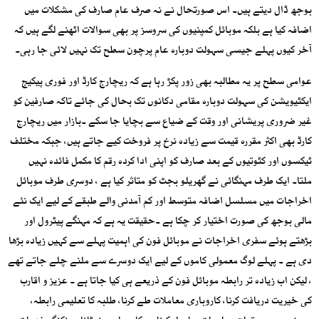
بوجھ ڈال دیتے ہیں۔ اس صورتحال نے نہ صرف عام صارف کی مشکلات میں
اضافہ کیا ہے بلکہ موبائل کمپنیوں کی سروسز پر بھی سوالات اٹھنے لگے ہیں کہ
آخر کیوں پہلے جیسی سہولت دوبارہ عام پرچون سطح تک نہیں لائی جا رہی۔
عوامی سطح پر یہ مطالبہ بھی زور پکڑ رہا ہے کہ ریچارج کارڈ اور فوری پیکیج
ایکٹیویشن کی سہولت دوبارہ مقامی دکانوں تک بحال کی جائے تاکہ صارفین کو
غیر ضروری پریشانی اور وقت کے ضیاع سے بچایا جا سکے ۔بازار میں ریچارج
کارڈ بھی اکثر مقررہ قیمت سے زیادہ نرخ پر فروخت کیے جاتے ہیں، جبکہ مختلف
ٹیکسوں اور کٹوتیوں کے بعد صارف کو اپنی ادا کردہ رقم کا مکمل فائدہ نہیں
ملتا۔ ایک طرف مہنگائی نے گھریلو بجٹ کو متاثر کیا ہے ، دوسری طرف موبائل
اخراجات میں مسلسل اضافہ متوسط اور کم آمدنی والے طبقے کے لیے ایک نئے
مالی بوجھ کی صورت اختیار کر چکا ہے ۔حقیقت یہ ہے کہ مہنگے پیٹرول اور
بڑھتے ہوئے سفری اخراجات نے موبائل فون کی اہمیت پہلے سے کہیں زیادہ بڑھا
دی ہے ۔ پہلے لوگ معمولی کاموں کے لیے ایک دوسرے سے ملنے چلے جاتے تھے
، لیکن اب زیادہ تر رابطہ موبائل فون کے ذریعے ہی کیا جاتا ہے ۔ عزیز و اقارب
کی خیریت دریافت کرنا، کاروباری معاملات طے کرنا، طلبہ کا تعلیمی رابطہ،