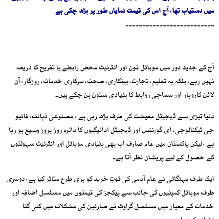
میں دستیاب تھا، آج اس کی قیمت نمایاں طور پر بڑھ چکی ہے
۔۔۔۔۔۔۔۔۔۔۔۔۔۔۔۔۔۔۔۔۔۔۔۔۔۔
آج کے جدید دور میں موبائل فون اور انٹرنیٹ محض رابطے یا تفریح کا ذریعہ
نہیں رہے، بلکہ یہ تعلیم، تجارت، بینکاری، صحت، سرکاری خدمات، روزگار، آن
لائن کاروبار اور سماجی روابط کا بنیادی ستون بن چکے ہیں۔
دنیا تیزی سے ڈیجیٹل معیشت کی طرف بڑھ رہی ہے ، مصنوعی ذہانت، فائیو
جی ٹیکنالوجی، ای گورننس اور ڈیجیٹل ادائیگیوں کا دائرہ روز بروز وسیع ہو رہا
ہے ، لیکن پاکستان میں عام صارف اب بھی بنیادی موبائل اور انٹرنیٹ سہولتوں
کے حصول کے لیے پریشان نظر آتا ہے۔
ایک طرف مہنگائی نے عام آدمی کی قوتِ خرید کو بری طرح متاثر کیا ہے، دوسری
طرف موبائل کمپنیوں کی جانب سے پیکجز کی قیمتوں میں مسلسل اضافہ اور
خدمات کے معیار میں مسلسل گراوٹ نے صارفین کی مشکلات میں کئی گنا