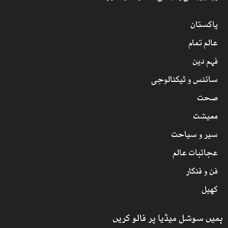
پاکستان
عالم تمام
فہم دین
سائنس و ٹیکنالوجی
صحت
معیشت
سیر و سیاحت
عجائبات عالم
فن و فنکار
کھیل
ہمیں سوشل میڈیا پر فالو کریں