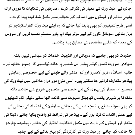
ہے ۔ ریگولیٹری ادارے کو چاہیے کہ وہ موبائل کمپنیوں کی کارکردگی کا باقاعدہ
جائزہ لے ، نیٹ ورک کے معیار کی نگرانی کرے ، صارفین کی شکایات کا فوری ازالہ
یقینی بنائے اور قیمتوں میں اضافے کے حوالے سے مکمل شفافیت پیدا کرے ۔
اسی طرح کمپنیوں کو بھی پابند کیا جائے کہ وہ اپنے نیٹ ورک انفراسٹرکچر کو
بہتر بنائیں، موبائل ٹاورز کے لیے مؤثر بیک اپ پاور سسٹم نصب کریں اور سروس
کے معیار کو عالمی تقاضوں کے مطابق بہتر بنائیں۔
حکومت کو بھی چاہیے کہ موبائل اور انٹرنیٹ خدمات کو عیاشی نہیں بلکہ
بنیادی ضرورت تصور کرتے ہوئے اس شعبے پر عائد ٹیکسوں کا ازسرِنو جائزہ لے ۔
طلبہ، اساتذہ، فری لانسرز اور کم آمدنی والے طبقے کے لیے خصوصی رعایتی
پیکجز متعارف کرائے جا سکتے ہیں۔ اسی طرح دور دراز علاقوں میں نیٹ ورک کی
توسیع اور معیار کی بہتری کے لیے خصوصی منصوبے شروع کیے جائیں تاکہ
ملک کا ہر شہری یکساں ڈیجیٹل سہولت سے فائدہ اٹھا سکے ۔ٹیلی کام کمپنیوں
کو بھی صرف منافع پر توجہ دینے کے بجائے صارفین کے اعتماد کی بحالی کے
لیے عملی اقدامات کرنا ہوں گے ۔ پیکجز کی شرائط کو واضح بنایا جائے ، ڈیٹا کی
مقدار اور قیمتوں کے بارے میں مکمل شفافیت اختیار کی جائے ، پوشیدہ چارجز
کا خاتمہ کیا جائے اور نیٹ ورک کی کارکردگی کو بہتر بنانے کے لیے جدید