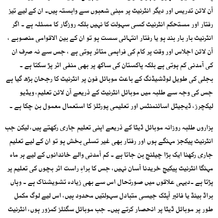
آن لائن تدریس اور دیگر انٹرنیٹ پر مبنی شعبوں سے وابستہ ہیں۔ ان کے لیے تیز
رفتار اور مستحکم انٹرنیٹ کسی سہولت کا نہیں بلکہ روزگار کا مسئلہ ہے ۔ اگر
انٹرنیٹ بار بار بند ہو یا رفتار انتہائی سست ہو تو ان کے بین الاقوامی منصوبے ،
آن لائن اجلاس اور وقت پر کام کی فراہمی متاثر ہوتی ہے ، جس سے نہ صرف ان
کی آمدنی کم ہوتی ہے بلکہ پاکستان کی ساکھ پر بھی منفی اثر پڑ سکتا ہے ۔
بجلی کی طویل لوڈشیڈنگ کے باعث موبائل فون پر انٹرنیٹ کا رجحان بڑھ گیا ہے
جس کی وجہ سے طلبہ میں موبائل انٹرنیٹ کے ذریعے آن لائن تعلیم، ویڈیو
لیکچرز، ڈیجیٹل اسائنمنٹس اور تعلیمی پورٹلز کا استعمال معمول بن چکا ہے ۔
ہزاروں طلبہ روزانہ موبائل ڈیٹا کے ذریعے اپنی تعلیم جاری رکھتے ہیں، لیکن جب
انٹرنیٹ پیکجز مہنگے ہوں اور رفتار بھی غیر تسلی بخش ہو تو ان کے لیے تعلیم
جاری رکھنا ایک بڑا چیلنج بن جاتا ہے ۔ کم آمدنی والے خاندانوں کے لیے ہر ماہ
مہنگا انٹرنیٹ پیکیج خریدنا آسان نہیں، جس کا براہِ راست اثر بچوں کی تعلیم پر
پڑتا ہے ۔دیہی علاقوں میں صورتحال اس سے بھی زیادہ تشویشناک ہے ۔ وہاں
براڈ بینڈ یا فائبر آپٹک جیسی متبادل سہولتیں محدود ہیں، اس لیے لوگ مکمل
طور پر موبائل ڈیٹا پر انحصار کرتے ہیں۔ جب موبائل سگنلز کمزور ہوں، انٹرنیٹ