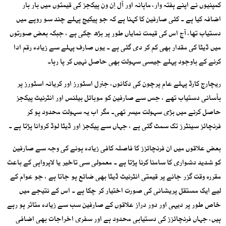
کمپنیوں نے اپنے ہفتہ وار، ماہانہ اور آل اِن ون پیکجز کی قیمتوں میں بار بار
اضافہ کیا ہے ۔ کئی صارفین کا کہنا ہے کہ جو پیکیج پہلے چند سو روپے میں
دستیاب تھا، آج اس کی قیمت نمایاں طور پر بڑھ چکی ہے ، جبکہ بعض صورتوں
میں ڈیٹا کی مقدار بھی کم کر دی گئی ہے ۔ یوں صارف پہلے سے زیادہ رقم ادا
کرنے کے باوجود پہلے جیسی سہولت بھی حاصل نہیں کر پا رہا۔
ریچارج کارڈ پہلے عام پرچون کی دکانوں، جنرل اسٹورز اور کریانہ اسٹورز پر
بآسانی دستیاب تھے ، جس سے صارفین کو موبائل بیلنس اور انٹرنیٹ پیکجز
حاصل کرنے میں بڑی سہولت میسر تھی۔ مگر اب یہ سہولت محدود ہو کر
فرنچائز سینٹرز تک سمٹ گئی ہے ، جہاں سے پیکجز اور ڈیٹا لوڈ کروانا پڑتا ہے ۔
بعض علاقوں میں ان فرنچائزز کا فاصلہ کافی زیادہ ہونے کی وجہ سے صارفین
کو شدید دشواری کا سامنا کرنا پڑتا ہے ۔ معمولی سی تاخیر یا لاپرواہی کے باعث
مقررہ وقت گزر جانے پر قیمتی انٹرنیٹ ڈیٹا بھی ضائع ہو جاتا ہے ، جو عوام کے
لیے ایک مستقل پریشانی کی صورت اختیار کر چکا ہے ۔ اس کے نتیجے میں
خاص طور پر دیہی اور دور دراز علاقوں کے صارفین سب سے زیادہ متاثر ہو رہے
ہیں، جہاں فرنچائزز کی دستیابی محدود ہے اور سفری اخراجات بھی اضافی