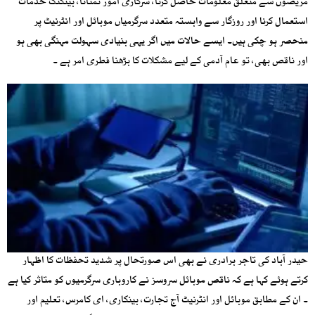
مریضوں سے متعلق معلومات حاصل کرنا، سرکاری امور نمٹانا، بینکنگ خدمات
استعمال کرنا اور روزگار سے وابستہ متعدد سرگرمیاں موبائل اور انٹرنیٹ پر
منحصر ہو چکی ہیں۔ ایسے حالات میں اگر یہی بنیادی سہولت مہنگی بھی ہو
اور ناقص بھی، تو عام آدمی کے لیے مشکلات کا بڑھنا فطری امر ہے ۔
حیدر آباد کی تاجر برادری نے بھی اس صورتحال پر شدید تحفظات کا اظہار
کرتے ہوئے کہا ہے کہ ناقص موبائل سروسز نے کاروباری سرگرمیوں کو متاثر کیا ہے
۔ ان کے مطابق موبائل اور انٹرنیٹ آج تجارت، بینکاری، ای کامرس، تعلیم اور