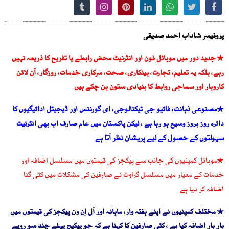
پروفیسر شاداب احمد صدیقی
٭ جدید دور میں موبائل فون اور انٹرنیٹ محض رابطے یا تفریح کا ذریعہ نہیں
رہے، بلکہ یہ تعلیم، تجارت، بینکاری، صحت، سرکاری خدمات، روزگار، آن لائن
کاروبار اور سماجی روابط کا بنیادی ستون بن چکے ہیں
٭مصنوعی ذہانت، فائیو جی ٹیکنالوجی، ای گورننس اور ڈیجیٹل ادائیگیوں کا
دائرہ روز بروز وسیع ہو رہا ہے ، لیکن پاکستان میں عام صارف اب بھی انٹرنیٹ
سہولتوں کے حصول کے لیے پریشان نظر آتا ہے
٭موبائل کمپنیوں کی جانب سے پیکجز کی قیمتوں میں مسلسل اضافہ اور
خدمات کے معیار میں مسلسل گراوٹ نے صارفین کی مشکلات میں کئی گنا
اضافہ کر دیا ہے
٭ مختلف کمپنیوں نے اپنے ہفتہ وار، ماہانہ اور آل اِن ون پیکجز کی قیمتوں میں
بار بار اضافہ کیا ہے ، کئی صارفین کا کہنا ہے کہ جو پیکیج پہلے چند سو روپے