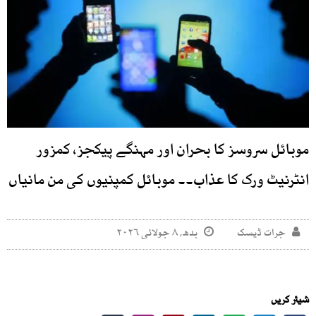
موبائل سروسز کا بحران اور مہنگے پیکجز، کمزور
انٹرنیٹ ورک کا عذاب۔۔ موبائل کمپنیوں کی من مانیاں
جرات ڈیسک
بدھ, ۸ جولائی ۲۰۲۶
شیئر کریں