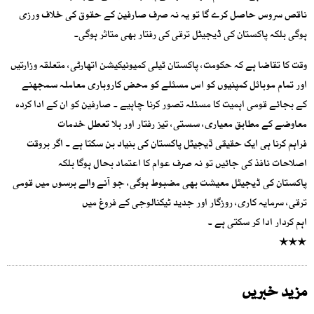
ناقص سروس حاصل کرے گا تو یہ نہ صرف صارفین کے حقوق کی خلاف ورزی
ہوگی بلکہ پاکستان کی ڈیجیٹل ترقی کی رفتار بھی متاثر ہوگی۔
وقت کا تقاضا ہے کہ حکومت، پاکستان ٹیلی کمیونیکیشن اتھارٹی، متعلقہ وزارتیں
اور تمام موبائل کمپنیوں کو اس مسئلے کو محض کاروباری معاملہ سمجھنے
کے بجائے قومی اہمیت کا مسئلہ تصور کرنا چاہیے ۔ صارفین کو ان کے ادا کردہ
معاوضے کے مطابق معیاری، سستی، تیز رفتار اور بلا تعطل خدمات
فراہم کرنا ہی ایک حقیقی ڈیجیٹل پاکستان کی بنیاد بن سکتا ہے ۔ اگر بروقت
اصلاحات نافذ کی جائیں تو نہ صرف عوام کا اعتماد بحال ہوگا بلکہ
پاکستان کی ڈیجیٹل معیشت بھی مضبوط ہوگی، جو آنے والے برسوں میں قومی
ترقی، سرمایہ کاری، روزگار اور جدید ٹیکنالوجی کے فروغ میں
اہم کردار ادا کر سکتی ہے ۔
٭٭٭
مزید خبریں