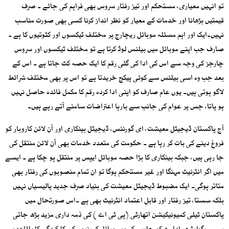
تو انہیں معیاری، مستحکم اور تیز رفتار سروس بھی فراہم کی جائے ۔ صرف
قیمتیں بڑھانا اور خدمات کے معیار کو نظر انداز کرنا کسی بھی صورت مناسب
نہیں۔ایک اور اہم مسئلہ موبائل ریچارج پر مختلف ٹیکسوں اور کٹوتیوں کا ہے ۔
صارف جب اپنے موبائل میں بیلنس لوڈ کرتا ہے تو مختلف ٹیکسوں اور سروس
چارجز کی وجہ سے اس کی ادا کی گئی رقم کا ایک حصہ کٹ جاتا ہے ۔ اس کے
بعد جب وہ اسی بیلنس سے کوئی پیکج خریدتا ہے تو اس پر بھی مختلف شرائط
لاگو ہوتی ہیں۔ یوں عام صارف کو اپنی ادا کردہ رقم کا مکمل فائدہ حاصل نہیں
ہو پاتا، جس پر عوام کی جانب سے بارہا اعتراضات سامنے آتے رہے ہیں۔
آج پاکستان ڈیجیٹل معیشت، ای گورننس، ڈیجیٹل بینکاری اور آن لائن کاروبار کو
فروغ دینے کی بات کر رہا ہے ۔ حکومت کی متعدد خدمات بھی آن لائن منتقل کی
جا رہی ہیں، جبکہ بینکاری کا بڑا حصہ موبائل ایپس پر منتقل ہو چکا ہے ۔ ایسے
میں اگر انٹرنیٹ مہنگا اور غیر مستحکم ہوگا تو ان تمام منصوبوں کی رفتار بھی
متاثر ہوگی۔ ایک مضبوط ڈیجیٹل معیشت کی بنیاد صرف جدید پالیسیاں نہیں
بلکہ سستا، تیز رفتار اور قابلِ اعتماد انٹرنیٹ بھی ہے ۔اس صورتحال میں
پاکستان ٹیلی کمیونیکیشن اتھارٹی (پی ٹی اے ) کی ذمہ داری مزید بڑھ جاتی