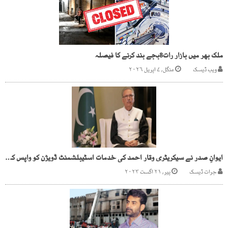
ملک بھر میں بازار رات8بجے بند کرنے کا فیصلہ
ویب ڈیسک
منگل, ۷ اپریل ۲۰۲۶
ایوانِ صدر نے سیکریٹری وقار احمد کی خدمات اسٹیبلشمنٹ ڈویژن کو واپس کر دیں
جرات ڈیسک
پیر, ۲۱ اگست ۲۰۲۳