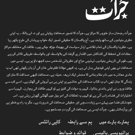
جرأت رجحان ساز خبروں کا مرکز ہے۔جرأت کا تصورِ صحافت روایتی ہے اور نہ لے پالک ۔ یہ اپنی
نظری بنیادوں کے ساتھ پابند ہے۔ آج پاکستان کا حقیقی تصور ایک خوابِ پریشاں کی طرح بکھر رہا
ہے۔ نظریۂ پاکستان کے تمام تقاضے ارذل سیاست کی بھینٹ چڑھ چکے ہیں۔ طاقت کے مختلف مراکز
، مفادات کے تحفظ کی کشاکش میں اقتدار پر گرفت کے بلاواسطہ اور بالواسطہ طریقے تلاش کررہے
ہیں۔قوم کی تاریخی بنیادیں، تہذیبی مزاج اور نظریاتی تشخص سب کچھ داؤ پر ہے۔ ایسے میں
صحافت نے بھی اپنی قینچلی بدل لی ہے۔ یہ کبھی مولانا ظفرعلی خان کی آن بان رکھتی تھی اب یہ
مادی معاشرے میں نام مقام بنانے کا محض ایک ذریعہ ،حیلہ ہے۔صحافت کبھی صداقت کا متن اور
زندگی کا جتن تھی، اب یہ کتاب صداقت کے حاشیے پر اپنی ہی بے آبروئی کی گھٹن ہے۔ اسے کب سے
طاقت وروں نے اپنی باندی بنالیا۔ کہیں یہ دولت کی کنیز ہے تو کہیں طاقت کی پچارن۔ کہیںا سے
اختیارات کی فضاء راس آتی ہے تو کہیں یہ تعلقات کی امر بیل میں گھٹتی گھِرتی رہتی ہے۔ اس
خودشکن فضا میں پہلے سے زیادہ سچی اور حقیقی صحافت کی ضرورت ہے۔ مگر یہ راہ پرخطر ہے
اور پرآزمائش بھی۔ جرأت ایسی ہی صحافت کی گرم دم جستجو ہے۔
ہمارے بارے میں
ہم سے رابطہ
کاپی رائٹس
پرائیویسی پالیسی
قوائد و ضوابط