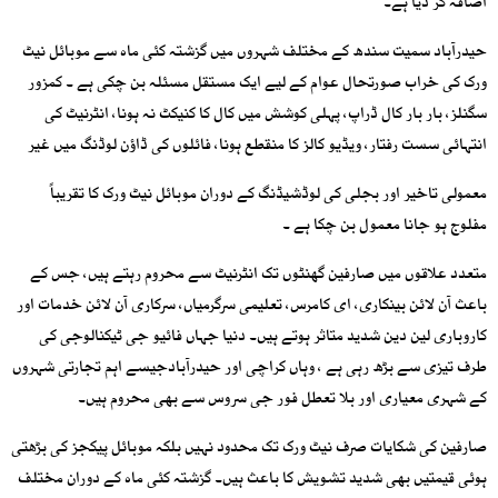
اضافہ کر دیا ہے۔
حیدرآباد سمیت سندھ کے مختلف شہروں میں گزشتہ کئی ماہ سے موبائل نیٹ
ورک کی خراب صورتحال عوام کے لیے ایک مستقل مسئلہ بن چکی ہے ۔ کمزور
سگنلز، بار بار کال ڈراپ، پہلی کوشش میں کال کا کنیکٹ نہ ہونا، انٹرنیٹ کی
انتہائی سست رفتار، ویڈیو کالز کا منقطع ہونا، فائلوں کی ڈاؤن لوڈنگ میں غیر
معمولی تاخیر اور بجلی کی لوڈشیڈنگ کے دوران موبائل نیٹ ورک کا تقریباً
مفلوج ہو جانا معمول بن چکا ہے ۔
متعدد علاقوں میں صارفین گھنٹوں تک انٹرنیٹ سے محروم رہتے ہیں، جس کے
باعث آن لائن بینکاری، ای کامرس، تعلیمی سرگرمیاں، سرکاری آن لائن خدمات اور
کاروباری لین دین شدید متاثر ہوتے ہیں۔ دنیا جہاں فائیو جی ٹیکنالوجی کی
طرف تیزی سے بڑھ رہی ہے ، وہاں کراچی اور حیدرآبادجیسے اہم تجارتی شہروں
کے شہری معیاری اور بلا تعطل فور جی سروس سے بھی محروم ہیں۔
صارفین کی شکایات صرف نیٹ ورک تک محدود نہیں بلکہ موبائل پیکجز کی بڑھتی
ہوئی قیمتیں بھی شدید تشویش کا باعث ہیں۔ گزشتہ کئی ماہ کے دوران مختلف