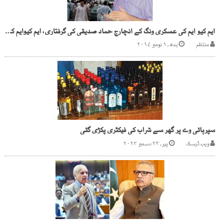
ایم کیو ایم کی عسکری ونگ کے انچارج حماد صدیقی کی گرفتاری، ایم کیوایم کے دھڑوں میں کھلبلی
منتظم
بدھ, ۱ نومبر ۲۰۱۷
سپرہائی وے پر گھر سے شراب کی فیکٹری پکڑی گئی
ویب ڈیسک
پیر, ۲۳ دسمبر ۲۰۲۴