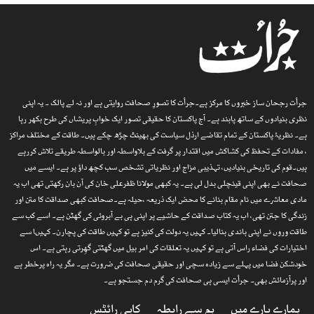
جرأت رجحان ساز خبروں کا مرکز ہے۔جرأت کا تصورِ صحافت روایتی ہے اور نہ لے پالک ۔ یہ اپنی
نظری بنیادوں کے ساتھ پابند ہے۔ آج پاکستان کا حقیقی تصور ایک خوابِ پریشاں کی طرح بکھر رہا
ہے۔ نظریۂ پاکستان کے تمام تقاضے ارذل سیاست کی بھینٹ چڑھ چکے ہیں۔ طاقت کے مختلف مراکز
، مفادات کے تحفظ کی کشاکش میں اقتدار پر گرفت کے بلاواسطہ اور بالواسطہ طریقے تلاش کررہے
ہیں۔قوم کی تاریخی بنیادیں، تہذیبی مزاج اور نظریاتی تشخص سب کچھ داؤ پر ہے۔ ایسے میں
صحافت نے بھی اپنی قینچلی بدل لی ہے۔ یہ کبھی مولانا ظفرعلی خان کی آن بان رکھتی تھی اب یہ
مادی معاشرے میں نام مقام بنانے کا محض ایک ذریعہ ،حیلہ ہے۔صحافت کبھی صداقت کا متن اور
زندگی کا جتن تھی، اب یہ کتاب صداقت کے حاشیے پر اپنی ہی بے آبروئی کی گھٹن ہے۔ اسے کب سے
طاقت وروں نے اپنی باندی بنالیا۔ کہیں یہ دولت کی کنیز ہے تو کہیں طاقت کی پچارن۔ کہیںا سے
اختیارات کی فضاء راس آتی ہے تو کہیں یہ تعلقات کی امر بیل میں گھٹتی گھِرتی رہتی ہے۔ اس
خودشکن فضا میں پہلے سے زیادہ سچی اور حقیقی صحافت کی ضرورت ہے۔ مگر یہ راہ پرخطر ہے
اور پرآزمائش بھی۔ جرأت ایسی ہی صحافت کی گرم دم جستجو ہے۔
ہمارے بارے میں
ہم سے رابطہ
کاپی رائٹس