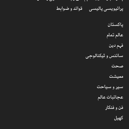
پرائیویسی پالیسی
قوائد و ضوابط
پاکستان
عالم تمام
فہم دین
سائنس و ٹیکنالوجی
صحت
معیشت
سیر و سیاحت
عجائبات عالم
فن و فنکار
کھیل