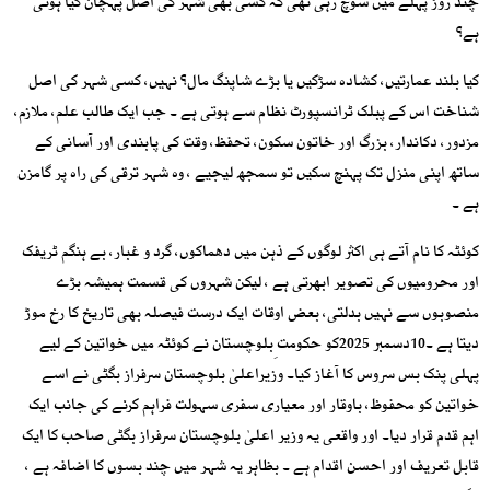
چند روز پہلے میں سوچ رہی تھی کہ کسی بھی شہر کی اصل پہچان کیا ہوتی
ہے؟
کیا بلند عمارتیں، کشادہ سڑکیں یا بڑے شاپنگ مال؟ نہیں، کسی شہر کی اصل
شناخت اس کے پبلک ٹرانسپورٹ نظام سے ہوتی ہے ۔ جب ایک طالب علم، ملازم،
مزدور، دکاندار، بزرگ اور خاتون سکون، تحفظ، وقت کی پابندی اور آسانی کے
ساتھ اپنی منزل تک پہنچ سکیں تو سمجھ لیجیے ، وہ شہر ترقی کی راہ پر گامزن
ہے ۔
کوئٹہ کا نام آتے ہی اکثر لوگوں کے ذہن میں دھماکوں، گرد و غبار، بے ہنگم ٹریفک
اور محرومیوں کی تصویر ابھرتی ہے ، لیکن شہروں کی قسمت ہمیشہ بڑے
منصوبوں سے نہیں بدلتی، بعض اوقات ایک درست فیصلہ بھی تاریخ کا رخ موڑ
دیتا ہے ۔10دسمبر 2025کو حکومت ِبلوچستان نے کوئٹہ میں خواتین کے لیے
پہلی پنک بس سروس کا آغاز کیا۔ وزیراعلیٰ بلوچستان سرفراز بگٹی نے اسے
خواتین کو محفوظ، باوقار اور معیاری سفری سہولت فراہم کرنے کی جانب ایک
اہم قدم قرار دیا۔ اور واقعی یہ وزیر اعلیٰ بلوچستان سرفراز بگٹی صاحب کا ایک
قابل تعریف اور احسن اقدام ہے ۔ بظاہر یہ شہر میں چند بسوں کا اضافہ ہے ،