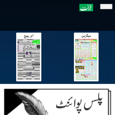
menu
میگزین
ای پیج