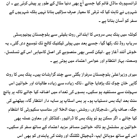
ٹرانسپورٹ ماڈل قائم کیا جسے آج بھی دنیا مثال کے طور پر پیش کرتی ہے ۔ ان
شہروں نے ثابت کیا کہ ترقی کا معیار صرف سڑکیں بنانا نہیں بلکہ شہریوں کے
سفر کو آسان بنانا ہے ۔
کوئٹہ میں پنک بس سروس کا ابتدائی روٹ بلیلی سے بلوچستان یونیورسٹی
سریاب روڈ تک رکھا گیا، جسے بعد میں پولی ٹیکنیک کالج تک توسیع دی گئی۔ یہ
خوش آئند آغاز ہے ، لیکن کسی بھی منصوبے کی اصل کامیابی اس کے تسلسل،
وسعت، بہتر انتظام اور عوامی اعتماد میں ہوتی ہے ۔
میری وزیراعلیٰ بلوچستان سرفراز بگٹی سے چند گزارشات ہیں۔ پنک بس کا روٹ
گاہی خان چوک تک بڑھایا جائے ، تاکہ زیادہ سے زیادہ طالبات اور خواتین اس
سہولت سے مستفید ہو سکیں۔ بسوں کی تعداد میں اضافہ کیا جائے تاکہ ہر پانچ
منٹ بعد ایک بس دستیاب ہو۔ ہر بس اسٹاپ پر سایہ دار انتظار گاہ، بیٹھنے کی
جگہ، صاف پانی، شجرکاری، روشنی، بیت الخلا اور مناسب سکیورٹی کا انتظام
کیا جائے ۔ اگر ممکن ہو تو پنک بس کا ڈرائیور، کنڈکٹر اور معاون عملہ بھی
خواتین پر مشتمل ہو تاکہ خواتین مسافر مزید اعتماد کے ساتھ سفر کر سکیں۔
اس کے ساتھ موبائل ایپ، ڈیجیٹل ٹکٹنگ اور وقت کی پابندی کو بھی اس