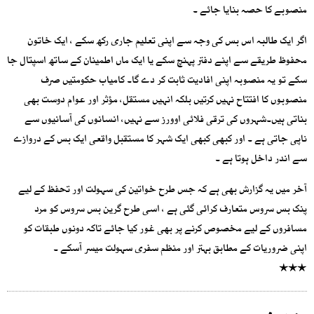
منصوبے کا حصہ بنایا جائے ۔
اگر ایک طالبہ اس بس کی وجہ سے اپنی تعلیم جاری رکھ سکے ، ایک خاتون
محفوظ طریقے سے اپنے دفتر پہنچ سکے یا ایک ماں اطمینان کے ساتھ اسپتال جا
سکے تو یہ منصوبہ اپنی افادیت ثابت کر دے گا۔ کامیاب حکومتیں صرف
منصوبوں کا افتتاح نہیں کرتیں بلکہ انہیں مستقل، مؤثر اور عوام دوست بھی
بناتی ہیں۔شہروں کی ترقی فلائی اوورز سے نہیں، انسانوں کی آسانیوں سے
ناپی جاتی ہے ۔ اور کبھی کبھی ایک شہر کا مستقبل واقعی ایک بس کے دروازے
سے اندر داخل ہوتا ہے ۔
آخر میں یہ گزارش بھی ہے کہ جس طرح خواتین کی سہولت اور تحفظ کے لیے
پنک بس سروس متعارف کرائی گئی ہے ، اسی طرح گرین بس سروس کو مرد
مسافروں کے لیے مخصوص کرنے پر بھی غور کیا جائے تاکہ دونوں طبقات کو
اپنی ضروریات کے مطابق بہتر اور منظم سفری سہولت میسر آسکے ۔
٭٭٭