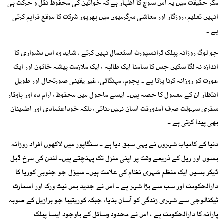
مگر حقیقت میں یہ اس سوچ کا اظہار ہے کہ خواتین کی محفوظ نقل و حرکت ہی
انہیں تعلیم، روزگار اور معاشی سرگرمیوں میں بھرپور شرکت کا موقع فراہم کرتی
ہے ۔
جو لوگ روزانہ پبلک ٹرانسپورٹ استعمال نہیں کرتے ، شاید وہ اس دشواری کا
اندازہ نہ لگا سکیں جس کا سامنا ایک طالبہ ، ایک ملازمت پیشہ خاتون اور ایک
عورت کو روزانہ کرنا پڑتا ہے ۔ ہجوم، مہنگائی، غیر یقینی صورتحال اور طویل
انتظار ان کے معمول کا حصہ ہیں۔ ایسے ماحول میں محفوظ، آرام دہ اور باوقار
سفری سہولت صرف آمدورفت آسان نہیں بناتی، بلکہ خوداعتمادی اور اطمینان
بھی پیدا کرتی ہے ۔
دنیا کے کامیاب شہروں نے یہی سبق دیا ہے ۔ سنگاپور میں لاکھوں افراد روزانہ
بسوں اور ریل کے ذریعے وقت پر اپنی منزل تک پہنچتے ہیں۔ لندن کی سرخ ڈبل
ڈیکر بسیں ایک منظم شہری نظام کی علامت ہیں۔ سیؤل جو جنوبی کوریا کا
دارالحکومت اور سب سے بڑا شہر ہے ۔ اس نے جدید بس نیٹ ورک اور اسمارٹ
ٹیکنالوجی سے شہری زندگی کو آسان بنایا، جبکہ کوریتیبا جو برازیل کے صوبہ
پارانہ کا دارالحکومت ہے ، اس نے محدود وسائل کے باوجود ایسا پبلک