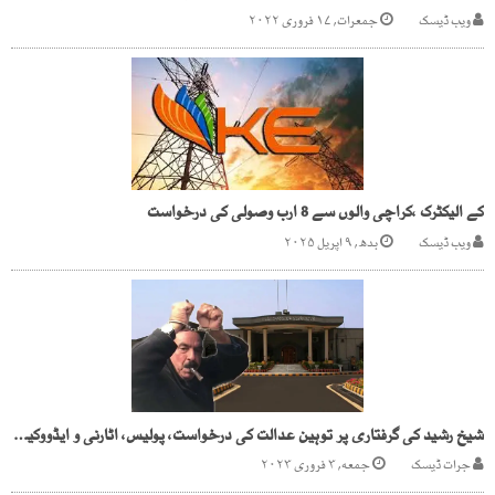
ویب ڈیسک
جمعرات, ۱۷ فروری ۲۰۲۲
کے الیکٹرک ،کراچی والوں سے 8 ارب وصولی کی درخواست
ویب ڈیسک
بدھ, ۹ اپریل ۲۰۲۵
شیخ رشید کی گرفتاری پر توہین عدالت کی درخواست، پولیس، اٹارنی و ایڈووکیٹ جنرل 6 فروری کو طلب
جرات ڈیسک
جمعه, ۳ فروری ۲۰۲۳