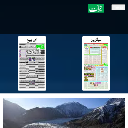
menu
میگزین
ای پیج