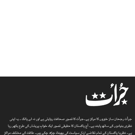
جرأت رجحان ساز خبروں کا مرکز ہے۔جرأت کا تصورِ صحافت روایتی ہے اور نہ لے پالک ۔ یہ اپنی
نظری بنیادوں کے ساتھ پابند ہے۔ آج پاکستان کا حقیقی تصور ایک خوابِ پریشاں کی طرح بکھر رہا
ہے۔ نظریۂ پاکستان کے تمام تقاضے ارذل سیاست کی بھینٹ چڑھ چکے ہیں۔ طاقت کے مختلف مراکز