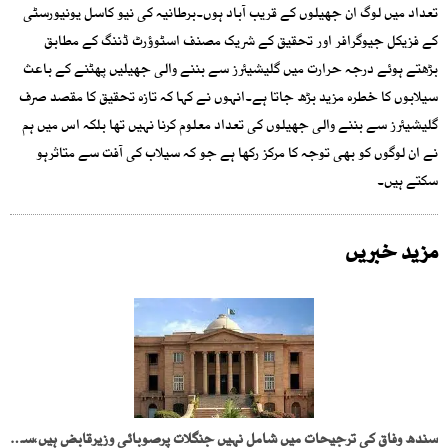
تعداد میں لوگ ان جھیلوں کے قریب آباد ہوں۔برطانیہ کی نیو کاسل یونیورسٹی
کے فزیکل جیوگرافر اور تحقیق کے شریک مصنف اسٹوؤرٹ ڈننگ کے مطابق
بڑھتے ہوئے درجہ حرارت میں گلیشیئرز سے بننے والی جھیلیں پھٹنے کے باعث
سیلابوں کا خطرہ مزید بڑھ جاتا ہے۔انہوں نے کہا کہ تازہ تحقیق کا مقصد صرف
گلیشیئرز سے بننے والی جھیلوں کی تعداد معلوم کرنا نہیں تھا بلکہ اس میں ہم
نے ان لوگوں کو بھی توجہ کا مرکز رکھا ہے جو کہ سیلاب کی آفت سے متاثرہو
سکتے ہیں۔
مزید خبریں
سندھ وفاق کی ترجیحات میں شامل نہیں جنگلات پرصوبائی وزیرقابض ہیں،سندھ ہائیکورٹ