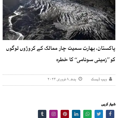
پاکستان، بھارت سمیت چار ممالک کے کروڑوں لوگوں
کو ’’زمینی سونامی‘‘ کا خطرہ
ویب ڈیسک
بدھ, ۸ فروری ۲۰۲۳
شیئر کریں