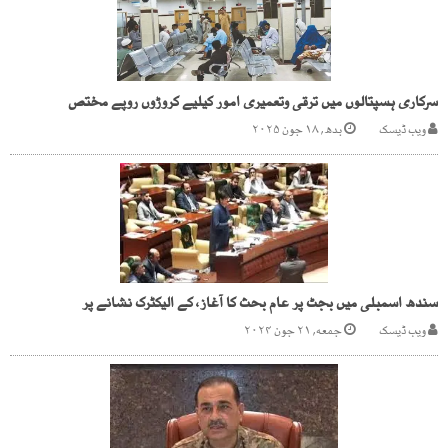
سرکاری ہسپتالوں میں ترقی وتعمیری امور کیلیے کروڑوں روپے مختص
ویب ڈیسک
بدھ, ۱۸ جون ۲۰۲۵
سندھ اسمبلی میں بجٹ پر عام بحث کا آغاز، کے الیکٹرک نشانے پر
ویب ڈیسک
جمعه, ۲۱ جون ۲۰۲۴