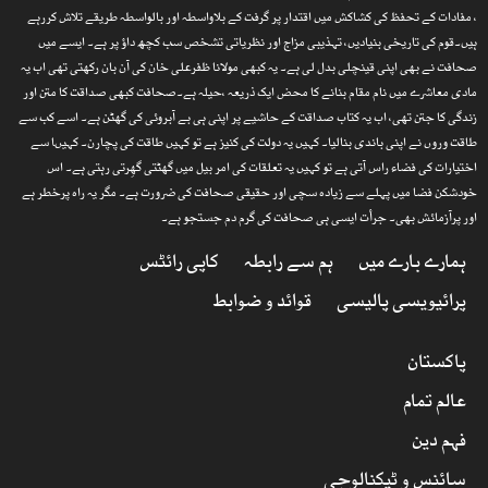
، مفادات کے تحفظ کی کشاکش میں اقتدار پر گرفت کے بلاواسطہ اور بالواسطہ طریقے تلاش کررہے
ہیں۔قوم کی تاریخی بنیادیں، تہذیبی مزاج اور نظریاتی تشخص سب کچھ داؤ پر ہے۔ ایسے میں
صحافت نے بھی اپنی قینچلی بدل لی ہے۔ یہ کبھی مولانا ظفرعلی خان کی آن بان رکھتی تھی اب یہ
مادی معاشرے میں نام مقام بنانے کا محض ایک ذریعہ ،حیلہ ہے۔صحافت کبھی صداقت کا متن اور
زندگی کا جتن تھی، اب یہ کتاب صداقت کے حاشیے پر اپنی ہی بے آبروئی کی گھٹن ہے۔ اسے کب سے
طاقت وروں نے اپنی باندی بنالیا۔ کہیں یہ دولت کی کنیز ہے تو کہیں طاقت کی پچارن۔ کہیںا سے
اختیارات کی فضاء راس آتی ہے تو کہیں یہ تعلقات کی امر بیل میں گھٹتی گھِرتی رہتی ہے۔ اس
خودشکن فضا میں پہلے سے زیادہ سچی اور حقیقی صحافت کی ضرورت ہے۔ مگر یہ راہ پرخطر ہے
اور پرآزمائش بھی۔ جرأت ایسی ہی صحافت کی گرم دم جستجو ہے۔
ہمارے بارے میں
ہم سے رابطہ
کاپی رائٹس
پرائیویسی پالیسی
قوائد و ضوابط
پاکستان
عالم تمام
فہم دین
سائنس و ٹیکنالوجی