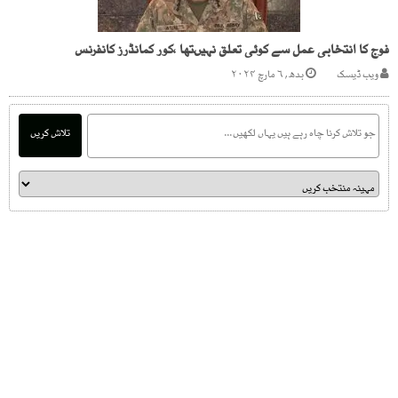
فوج کا انتخابی عمل سے کوئی تعلق نہیںتھا ،کور کمانڈرز کانفرنس
ویب ڈیسک
بدھ, ۶ مارچ ۲۰۲۴
تلاش کریں