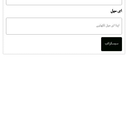
ای میل
سبسکرائب