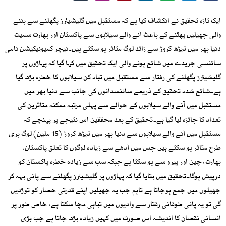
ایک تازہ تحقیق نے انکشاف کیا ہے کہ مستقبل میں گلیشیئرز پگھلنے سے بننے
والی جھیلیں پھٹنے کے باعث آنے والے سیلابوں سے پاکستان اور بھارت سمیت
دنیا بھر میں ڈیڑھ کروڑ سے زائد لوگ متاثر ہو سکتے ہیں۔نیچر کمیونیکیشن نامی
سائنسی جریدے میں شائع ہونے والی ایک تحقیق میں کہا گیا کہ پہاڑوں پر
گلیشیئرز پگھلنے کی رفتار سے مستقبل میں تباہ کن سیلابوں کا خطرہ بڑھ گیا
ہے۔شائع شدہ تحقیق کے ذریعے سائنسدانوں کی جانب سے دنیا بھر میں
مستقبل میں آنے والے سیلابوں کے حوالے سے پہلی مرتبہ ممکنہ متاثرین کی
تعداد کا جائزہ لیا گیا ہے۔تحقیق کے بعد محققین اس نتیجے پر پہنچے کہ
مستقبل میں آنے والے سیلابوں سے دنیا بھر میں ڈیڑھ کروڑ (15 ملین) لوگ بری
طرح متاثر ہو سکتے ہیں جس میں آدھے سے زیادہ لوگوں کا تعلق پاکستان،
بھارت، چین اور پیرو سے ہو سکتا ہے جبکہ سب سے زیادہ خطرہ پاکستان کو
درپیش ہوگا۔تحقیق میں بتایا گیا کہ پہاڑوں پر گلیشیئرز پگھلنے سے پانی بہہ کر
جھیلوں میں جمع ہوجاتا ہے تاہم جب یہ جھیلیں اپنے قدرتی حصار کو توڑدیں
گی تو یہ پانی طوفانی رفتار سے وادیوں میں تباہی مچا سکتا ہے، خاص طور پر
انسانی نقصان کا اندیشہ اس صورت میں کہیں زیادہ بڑھ جاتا ہے جب بڑی