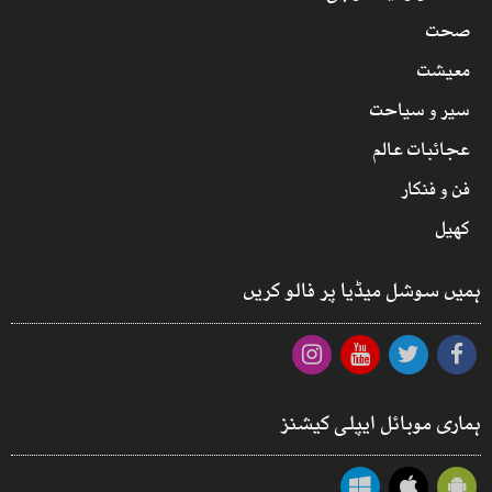
صحت
معیشت
سیر و سیاحت
عجائبات عالم
فن و فنکار
کھیل
ہمیں سوشل میڈیا پر فالو کریں
ہماری موبائل ایپلی کیشنز