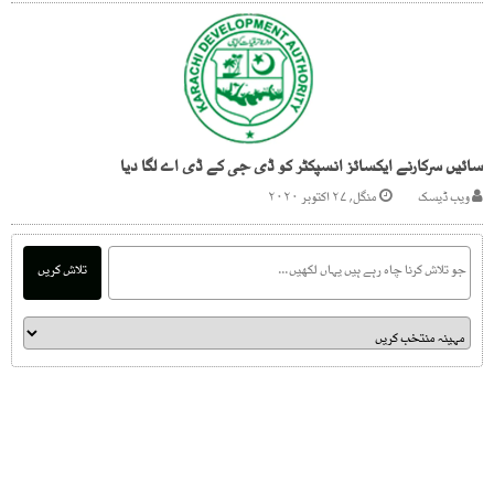
سائیں سرکارنے ایکسائز انسپکٹر کو ڈی جی کے ڈی اے لگا دیا
ویب ڈیسک
منگل, ۲۷ اکتوبر ۲۰۲۰
تلاش کریں