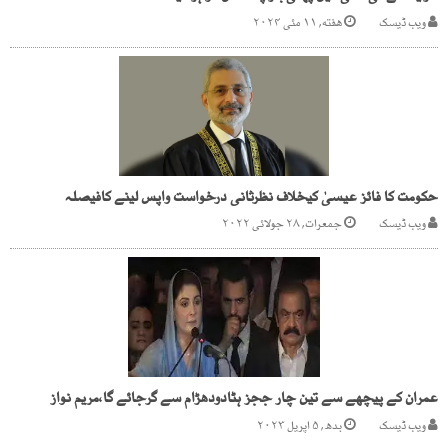
ویب ڈیسک
هفته, ۱۱ مئی ۲۰۲۴
حکومت کا فائز عیسیٰ کیخلاف نظرثانی درخواست واپس لینے کافیصلہ
ویب ڈیسک
جمعرات, ۲۸ جولائی ۲۰۲۲
عمران کے پیچھے سے تین چار ججز ہٹادودھڑام سے گرجائے گا،مریم نواز
ویب ڈیسک
بدھ, ۵ اپریل ۲۰۲۳