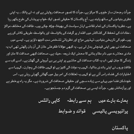
جرأت رجحان ساز خبروں کا مرکز ہے۔جرأت کا تصورِ صحافت روایتی ہے اور نہ لے پالک ۔ یہ اپنی
نظری بنیادوں کے ساتھ پابند ہے۔ آج پاکستان کا حقیقی تصور ایک خوابِ پریشاں کی طرح بکھر رہا
ہے۔ نظریۂ پاکستان کے تمام تقاضے ارذل سیاست کی بھینٹ چڑھ چکے ہیں۔ طاقت کے مختلف مراکز
، مفادات کے تحفظ کی کشاکش میں اقتدار پر گرفت کے بلاواسطہ اور بالواسطہ طریقے تلاش کررہے
ہیں۔قوم کی تاریخی بنیادیں، تہذیبی مزاج اور نظریاتی تشخص سب کچھ داؤ پر ہے۔ ایسے میں
صحافت نے بھی اپنی قینچلی بدل لی ہے۔ یہ کبھی مولانا ظفرعلی خان کی آن بان رکھتی تھی اب یہ
مادی معاشرے میں نام مقام بنانے کا محض ایک ذریعہ ،حیلہ ہے۔صحافت کبھی صداقت کا متن اور
زندگی کا جتن تھی، اب یہ کتاب صداقت کے حاشیے پر اپنی ہی بے آبروئی کی گھٹن ہے۔ اسے کب سے
طاقت وروں نے اپنی باندی بنالیا۔ کہیں یہ دولت کی کنیز ہے تو کہیں طاقت کی پچارن۔ کہیںا سے
اختیارات کی فضاء راس آتی ہے تو کہیں یہ تعلقات کی امر بیل میں گھٹتی گھِرتی رہتی ہے۔ اس
خودشکن فضا میں پہلے سے زیادہ سچی اور حقیقی صحافت کی ضرورت ہے۔ مگر یہ راہ پرخطر ہے
اور پرآزمائش بھی۔ جرأت ایسی ہی صحافت کی گرم دم جستجو ہے۔
ہمارے بارے میں
ہم سے رابطہ
کاپی رائٹس
پرائیویسی پالیسی
قوائد و ضوابط
پاکستان