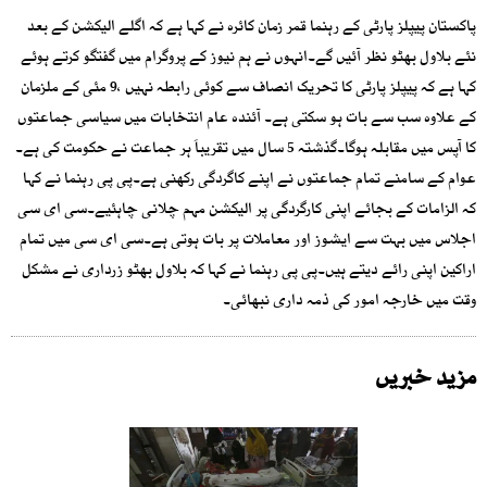
پاکستان پیپلز پارٹی کے رہنما قمر زمان کائرہ نے کہا ہے کہ اگلے الیکشن کے بعد
نئے بلاول بھٹو نظر آئیں گے۔انہوں نے ہم نیوز کے پروگرام میں گفتگو کرتے ہوئے
کہا ہے کہ پیپلز پارٹی کا تحریک انصاف سے کوئی رابطہ نہیں ،9 مئی کے ملزمان
کے علاوہ سب سے بات ہو سکتی ہے۔ آئندہ عام انتخابات میں سیاسی جماعتوں
کا آپس میں مقابلہ ہوگا۔گذشتہ 5 سال میں تقریباَ ہر جماعت نے حکومت کی ہے۔
عوام کے سامنے تمام جماعتوں نے اپنے کاگردگی رکھنی ہے۔پی پی رہنما نے کہا
کہ الزامات کے بجائے اپنی کارگردگی پر الیکشن مہم چلانی چاہئیے۔سی ای سی
اجلاس میں بہت سے ایشوز اور معاملات پر بات ہوتی ہے۔سی ای سی میں تمام
اراکین اپنی رائے دیتے ہیں۔پی پی رہنما نے کہا کہ بلاول بھٹو زرداری نے مشکل
وقت میں خارجہ امور کی ذمہ داری نبھائی۔
مزید خبریں