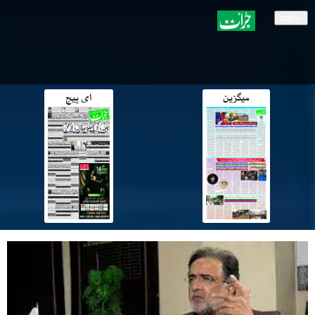
menu
میگزین
ای پیج