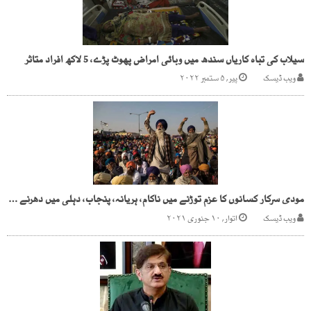
سیلاب کی تباہ کاریاں سندھ میں وبائی امراض پھوٹ پڑے، 5 لاکھ افراد متاثر
ویب ڈیسک
پیر, ۵ ستمبر ۲۰۲۲
مودی سرکار کسانوں کا عزم توڑنے میں ناکام، ہریانہ، پنجاب، دہلی میں دھرنے جاری
ویب ڈیسک
اتوار, ۱۰ جنوری ۲۰۲۱