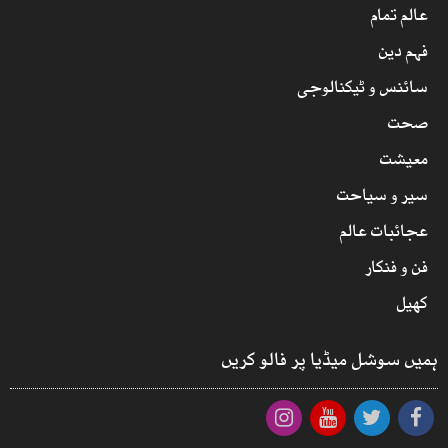
عالم تمام
فہم دین
سائنس و ٹیکنالوجی
صحت
معیشت
سیر و سیاحت
عجائبات عالم
فن و فنکار
کھیل
ہمیں سوشل میڈیا پر فالو کریں