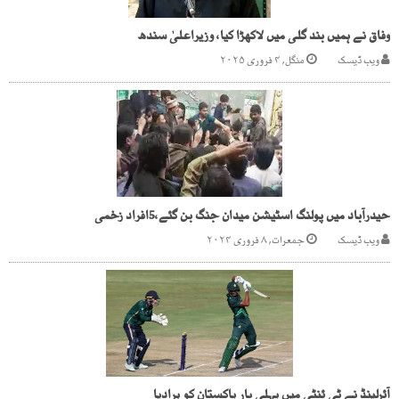
وفاق نے ہمیں بند گلی میں لاکھڑا کیا، وزیراعلیٰ سندھ
ویب ڈیسک
منگل, ۴ فروری ۲۰۲۵
حیدرآباد میں پولنگ اسٹیشن میدان جنگ بن گئے،5افراد زخمی
ویب ڈیسک
جمعرات, ۸ فروری ۲۰۲۴
آئرلینڈ نے ٹی ئنٹی میں پہلی بار پاکستان کو ہرادیا