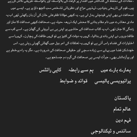
، مفادات کے تحفظ کی کشاکش میں اقتدار پر گرفت کے بلاواسطہ اور بالواسطہ طریقے تلاش کررہے
ہیں۔قوم کی تاریخی بنیادیں، تہذیبی مزاج اور نظریاتی تشخص سب کچھ داؤ پر ہے۔ ایسے میں
صحافت نے بھی اپنی قینچلی بدل لی ہے۔ یہ کبھی مولانا ظفرعلی خان کی آن بان رکھتی تھی اب یہ
مادی معاشرے میں نام مقام بنانے کا محض ایک ذریعہ ،حیلہ ہے۔صحافت کبھی صداقت کا متن اور
زندگی کا جتن تھی، اب یہ کتاب صداقت کے حاشیے پر اپنی ہی بے آبروئی کی گھٹن ہے۔ اسے کب سے
طاقت وروں نے اپنی باندی بنالیا۔ کہیں یہ دولت کی کنیز ہے تو کہیں طاقت کی پچارن۔ کہیںا سے
اختیارات کی فضاء راس آتی ہے تو کہیں یہ تعلقات کی امر بیل میں گھٹتی گھِرتی رہتی ہے۔ اس
خودشکن فضا میں پہلے سے زیادہ سچی اور حقیقی صحافت کی ضرورت ہے۔ مگر یہ راہ پرخطر ہے
اور پرآزمائش بھی۔ جرأت ایسی ہی صحافت کی گرم دم جستجو ہے۔
ہمارے بارے میں
ہم سے رابطہ
کاپی رائٹس
پرائیویسی پالیسی
قوائد و ضوابط
پاکستان
عالم تمام
فہم دین
سائنس و ٹیکنالوجی