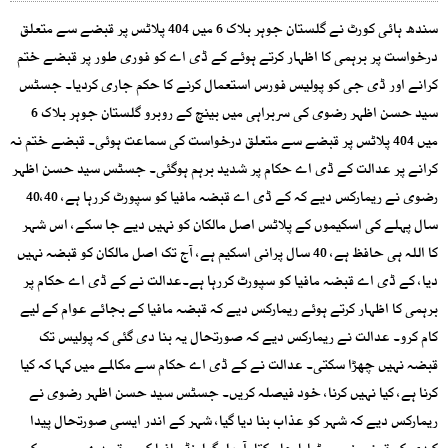
سندھ ہائی کورٹ نے گلستان جوہر بلاک 6 میں 404 پلاٹس پر قبضے سے متعلق
درخواست پر برہمی کا اظہار کرتے ہوئے کے ڈی اے کو فوری طور پر قبضے ختم
کرانے اور ڈی جی کو پولیس فورس استعمال کرنے کا حکم جاری کردیا۔ جسٹس
سید حسن اظہر رضوی کی سربراہی میں بینچ کے روبرو گلستان جوہر بلاک 6
میں 404 پلاٹس پر قبضے سے متعلق درخواست کی سماعت ہوئی۔ قبضے ختم نہ
کرانے پر عدالت کے ڈی اے حکام پر شدید برہم ہوگئی۔ جسٹس سید حسن اظہر
رضوی نے ریمارکس دیے کہ کے ڈی اے قبضہ مافیا کو سپورٹ کررہا ہے، 40،40
سال پہلے کی اسکیموں کے پلاٹس اصل مالکان کو نہیں دیے جا سکے، اس شہر
کا اللہ ہی حافظ ہے، 40 سال پرانی اسکیم ہے، آج تک اصل مالکان کو قبضہ نہیں
دیا، کے ڈی اے قبضہ مافیا کو سپورٹ کررہا ہے۔عدالت نے کے ڈی اے حکام پر
برہمی کا اظہار کرتے ہوئے ریمارکس دیے کہ قبضہ مافیا کے بجائے عوام کے لیے
کام کرو۔ عدالت نے ریمارکس دیے کہ صورتحال یہ بنا دی گئی کہ پولیس تک
قبضہ نہیں چھڑا سکتی۔ عدالت نے کے ڈی اے حکام سے مکالمے میں کہا کہ کیا
کرنا ہے، کیا نہیں کرنا، خود فیصلہ کریں۔ جسٹس سید حسن اظہر رضوی نے
ریمارکس دیے کہ شہر کو عذاب بنا دیا گیا، شہر کے اندر ایسی صورتحال پیدا