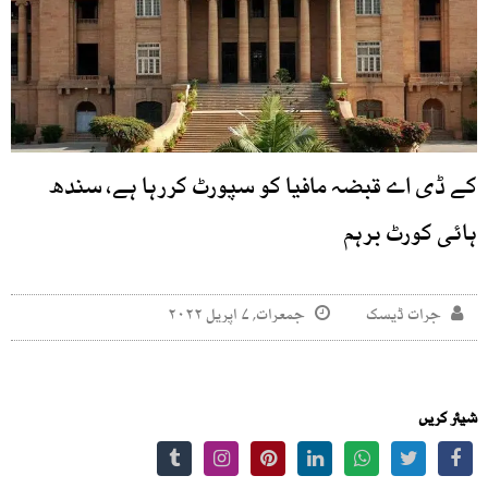
کے ڈی اے قبضہ مافیا کو سپورٹ کررہا ہے، سندھ
ہائی کورٹ برہم
جرات ڈیسک
جمعرات, ۷ اپریل ۲۰۲۲
شیئر کریں