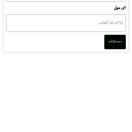
ای میل
سبسکرائب