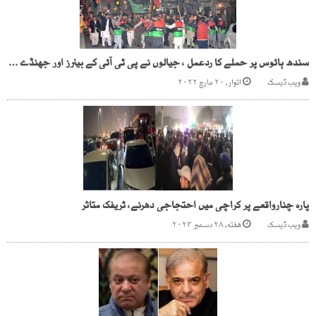
سندھ ہائوس پر حملے کا ردعمل ، جیالوں نے پی ٹی آئی کے بینرز اور جھنڈے اُتار کر جلا دیے
ویب ڈیسک
اتوار, ۲۰ مارچ ۲۰۲۲
پارہ چنارواقعے پر کراچی میں احتجاجی دھرنے، ٹریفک متاثر
ویب ڈیسک
هفته, ۲۸ دسمبر ۲۰۲۴