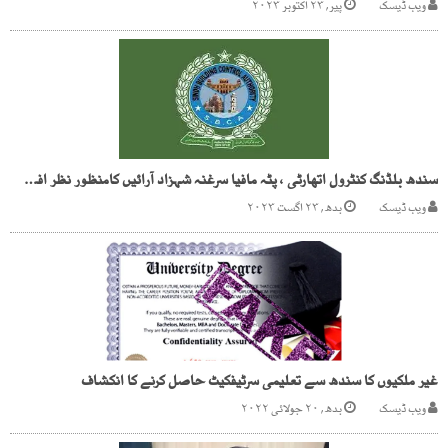
ویب ڈیسک
پیر, ۲۳ اکتوبر ۲۰۲۳
سندھ بلڈنگ کنٹرول اتھارٹی ، پٹہ مافیا سرغنہ شہزاد آرائیں کامنظور نظر افسر 4 عہدوں پر براجمان
ویب ڈیسک
بدھ, ۲۳ اگست ۲۰۲۳
غیر ملکیوں کا سندھ سے تعلیمی سرٹیفکیٹ حاصل کرنے کا انکشاف
ویب ڈیسک
بدھ, ۲۰ جولائی ۲۰۲۲