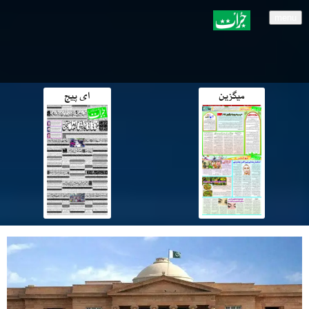
menu
میگزین
ای پیج