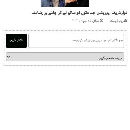
نوازشریف اپوزیشن جماعتوں کو ساتھ لے کر چلنے پر رضامند
ویب ڈیسک
منگل, ۱۵ جون ۲۰۲۱
تلاش کریں