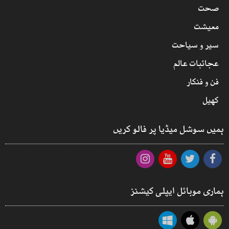
صحت
معیشت
سیر و سیاحت
عجائبات عالم
فن و فنکار
کھیل
ہمیں سوشل میڈیا پر فالو کریں
ہماری موبائل ایپلی کیشنز