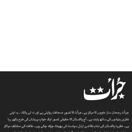
جرأت رجحان ساز خبروں کا مرکز ہے۔جرأت کا تصورِ صحافت روایتی ہے اور نہ لے پالک ۔ یہ اپنی
نظری بنیادوں کے ساتھ پابند ہے۔ آج پاکستان کا حقیقی تصور ایک خوابِ پریشاں کی طرح بکھر رہا
ہے۔ نظریۂ پاکستان کے تمام تقاضے ارذل سیاست کی بھینٹ چڑھ چکے ہیں۔ طاقت کے مختلف مراکز