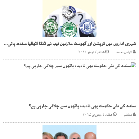
شہری اداروں میں کرپشن اور گھوسٹ ملازمین نیب نے ڈنڈا اٹھالیا،سندھ ہائی کورٹ بھی متحرک
الیاس احمد
هفته, ۴ نومبر ۲۰۱۷
سندھ کی نئی حکومت بھی نادیدہ ہاتھوں سے چلائی جارہی ہے؟
منتظم
هفته, ۷ جنوری ۲۰۱۷