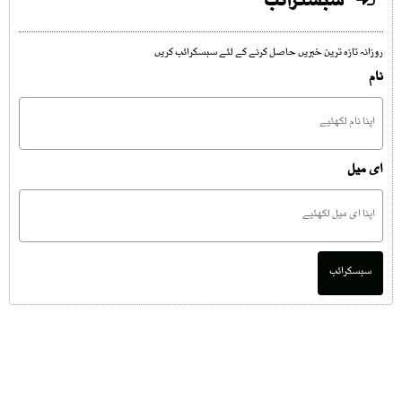
سبسکرائب
روزانہ تازہ ترین خبریں حاصل کرنے کے لئے سبسکرائب کریں
نام
ای میل
سبسکرائب