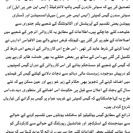
تصدیق کی ہے کہ سوئی ناردرن گیس پائپ لائنزلمیٹڈ (ایس این جی پی ایل) اور
سوئی سدرن گیس کمپنی (ایس ایس جی سی) میںٹرانسمیشن اور ڈسٹری
بیوشن یعنی تقسیم کے آپریشنل اور اکائونٹنگ کے شعبے یکم جنوری سے
علیحدہ کئے جاچکے ہیں۔اطلاعات کے مطابق یہ کارروائی انرجی کے شعبے میں
اصلاحات کے طورپر کی گئی ہے، کیونکہ قرض دینے والے بین الاقوامی اداروں نے
ایسا کرنے کی شرط عاید کی تھی ، اس طرح اس کارروائی کے ذریعے اس شرط کی
تکمیل کی گئی ہے۔اس کے ساتھ ہی بعض حلقے یہ بھی خدشہ ظاہر کررہے ہیں
کہ گیس کے شعبے کو مستحکم بنانے کی اس کارروائی کے دوران گیس کمپنیوں
کو درپیش موجودہ زبردست مالی دبائو سے نجات دلانے کیلئے گیس کی قیمتوں
میں اضافہ کرنے کی تجویز بھی حکام کے زیر غو رہے اور عین ممکن ہے کہ نئے
سال کے بجٹ کے اعلان سے قبل ہی حکومت اس اضافے کی منظوری دیدے۔اس
طرح یہ کہاجاسکتاہے کہ گیس کمپنی نے غریب عوام پر گیس بم گرانے کی تیاریاں
شروع کردی ہیں۔
ذرائع کے مطابق گیس یوٹلیٹیز کو مختلف یونٹوں میں تقسیم کرنے کے حوالے
سے مینجمنٹ کے اسٹرکچر اور فنانشیل رپورٹنگ کے حوالے سے کارکردگی کو
بہتر بنانے کیلئے بعض اقدامات کئے جارہے ہیں۔ ذرائع کا مزید کہنا ہے کہ سوئی