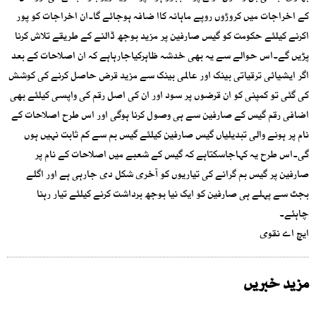
کے اخراجات میں کروڑوں روپے ماہانہ کاا ضافہ ہوجائے گا۔ان اخراجات کو پور
اکرنے کیلئے حکومت کو گیس صارفین پر مزید بوجھ ڈالنے کے طریقے تلاش کرنا
پڑیں گے۔اس حوالے سے یہ بھی خدشہ ظاہرکیاجارہاہے کہ ان اصلاحات کے بعد
اگر ایشیائی ترقیاتی بینک اور عالمی بینک سے مزید قرض حاصل کرنے کی کوشش
کی گئی تو کمپنی کو ان قرضوں پر سود اور ان کی اصل رقم کی واپسی کیلئے بھی
اضافی رقم گیس کے صارفین سے ہی وصول کرنا ہوگی اور اس طرح اصلاحات کے
نام پر ہونے والی تبدیلیاں گیس صارفین کیلئے گیس بم سے کم ثابت نہیں ہوں
گی۔اس طرح یہ کہاجاسکتاہے کہ گیس کے شعبے میں اصلاحات کے نام پر
صارفین پر گیس بم گرانے کی تیاریوں کو آخری شکل دی جارہی ہے اور اگلے
بجٹ سے پہلے ہی صارفین کو ایک نیا بوجھ برداشت کرنے کیلئے تیار رہنا
چاہئے۔
ایچ اے نقوی
مزید خبریں