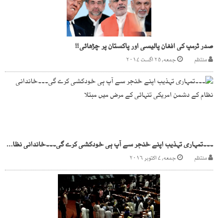
صدر ٹرمپ کی افغان پالیسی اور پاکستان پر چڑھائی!!
منتظم
جمعه, ۲۵ اگست ۲۰۱۷
۔۔۔تمہاری تہذیب اپنے خنجر سے آپ ہی خودکشی کرے گی۔۔۔خاندانی نظام کے دشمن امریکی تنہائی کے مرض میں مبتلا
منتظم
جمعه, ۷ اکتوبر ۲۰۱۶