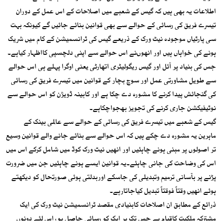
اطلاعات یہ بھی ہیں کہ گیس کے شعبے میں اصلاحات کے اس عمل کے دوران
تیسرے فریق کی رسائی کے حوالے سے بھی قوانین بنائے جائیں گے کیونکہ بہت
سی پارٹیاں موجودہ نیٹ ورک کے ذریعے گیس کی ٹرانسمیشن کے کام میں شریک
ہونے کی خواہاں ہیں اور انھوںنے اس حوالے سے اپنی دلچسپی کااظہار کیاہے۔
جس کی بنیاد پر آئل اور گیس ریگولیٹری اتھارٹی یعنی اوگرا پہلے ہی اس حوالے
سے طویل مشاورتی عمل اور سوچ بچار کے قوانین میں تیسرے فریق کی رسائی
کی گنجائش پیدا کرنے کا مشورہ دے چکا ہے اور کابینہ ڈویژن کو اس حوالے سے
نوٹیفیکشن جاری کرنے کی تجویز بھجواچکاہے۔
گیس کے شعبے میں تیسرے فریق کی رسائی کے حوالے سے عالمی بینک کے
ماہرین یہ مشورہ دے چکے ہیں کہ اس حوالے سے بنائے جانے والے قوانین وسیع
تر اصولوں پر مبنی ہونے چاہئیں اور انھیں نیٹ ورک کوڈ میں شامل کرکے اس میں
اس کی وضاحت کی جانی چاہئے۔یہ قوانین ایسے ہونے چاہئیں جن میں ضرورت
پڑنے پر بآسانی ترمیم وتبدیلی کی جاسکے اوربدلتی ہوئی صورتحال کو دیکھتے
ہوئے انھیں وقتاً فوقتاً تبدیل کیاجاتارہے۔
ذرائع کے مطابق ان اصلاحات کابنیادی مقصد ٹرانسمیشن نیٹ ورک کی ایک
مشترکہ ملکیت کاقیام ہے جس تک ہر ایک کو رسائی حاصل ہو، اس لئے دونوں