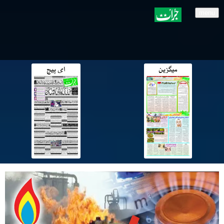
menu
میگزین
ای پیج