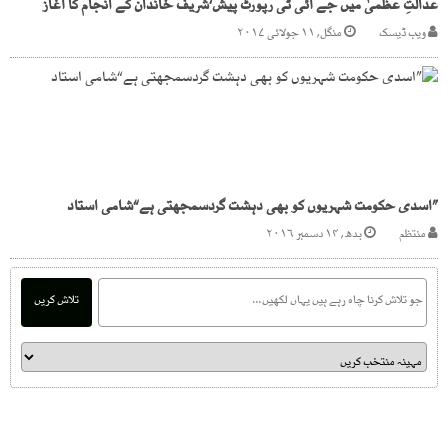
عدالتِ عظمیٰ میں جے آئی ٹی رپورٹ پیش‘شریف خاندان کے انجام کا آغاز
ویب ڈیسک
منگل, ۱۱ جولائی ۲۰۱۷
”اسدی حکومت شہریوں کو بھی دہشت گردسمجھتی ہے“شامی استاد
منتظم
بدھ, ۱۴ دسمبر ۲۰۱۶
تلاش کریں