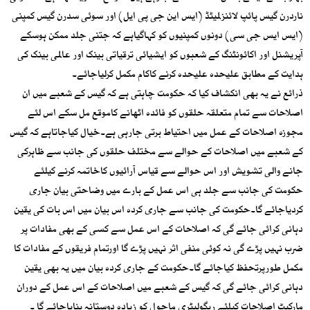
ناردرن گیس پائپ لائنزلمیٹڈ (ایس این جی پی ایل) اور سوئی سدرن گیس کمپنی
(ایس ایس جی سی) دونوں کمپنیوں کو کہاگیاہے کہ جتنی جلد ممکن ہوسکے
آپریشنل اور اکائونٹنگ کے شعبوں کو ایشیائی ترقیاتی بینک اور عالمی بینک کی
ہدایت کے مطابق علیحدہ علیحدہ کرنے کاکام مکمل کرلیاجائے۔
ذرائع نے یہ بھی انکشاف کیا کہ حکومت چاہتی ہے کہ گیس کے شعبے میں ان
اصلاحات سے تمام متعلقہ حلقوں کو فائدہ اٹھانے کاموقع مل سکے اس لئے
مجوزہ اصلاحات کے عمل میں احتیاط برتی جارہی ہے۔خیال کیاجاتاہے کہ گیس
کے شعبے میں اصلاحات کے حوالے سے مختلف حلقوں کی جانب سے ظاہرکی
جانے والی تشویش اور اس حوالے سے قیاس آرائیوں کاخاتمہ کرنے کیلئے
حکومت کی جانب سے جلد ہی اس عمل کے بارے میں وضاحتی بیان جاری
کردیاجائے گا۔حکومت کی جانب سے جاری کردہ اس بیان میں اس بات کی یقین
دہانی کرائی جائے گی کہ اصلاحات کے اس عمل سے کسی کے بھی مفادات پر
ضرب نہیں پڑے گی نہ کوئی منفی اثر نہیں پڑے گا اورتمام فریقوں کے مفادات کا
مکمل طورپرتحفظ کیاجائے گا۔حکومت کے جاری کردہ بیان میں یہ بھی یقین
دہانی کرائی جائے گی کہ گیس کے شعبے میں اصلاحات کے اس عمل کے دوران
مارکیٹ اصلاحات کیلئے ریگولیٹری ماحول کو زیادہ دوستانہ بنایاجائے گا ۔