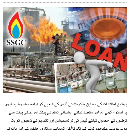
باوثوق اطلاعات کے مطابق حکومت نے گیس کے شعبے کو زیادہ مضبوط بنیادوں
پر استوار کرنے اوراس مقصد کیلئے ایشیائی ترقیاتی بینک اور عالمی بینک سے
قرضوں کے حصول کیلئے گیس کی ٹرانسمیشن اور تقسیم کے شعبوں کوایک
دوسرے سے علیحدہ کرنے کے کام کاآغاز کردیاہے،سرکاری حلقوںنے اس بات کی