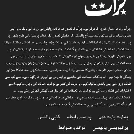
جرأت رجحان ساز خبروں کا مرکز ہے۔جرأت کا تصورِ صحافت روایتی ہے اور نہ لے پالک ۔ یہ اپنی
نظری بنیادوں کے ساتھ پابند ہے۔ آج پاکستان کا حقیقی تصور ایک خوابِ پریشاں کی طرح بکھر رہا
ہے۔ نظریۂ پاکستان کے تمام تقاضے ارذل سیاست کی بھینٹ چڑھ چکے ہیں۔ طاقت کے مختلف مراکز
، مفادات کے تحفظ کی کشاکش میں اقتدار پر گرفت کے بلاواسطہ اور بالواسطہ طریقے تلاش کررہے
ہیں۔قوم کی تاریخی بنیادیں، تہذیبی مزاج اور نظریاتی تشخص سب کچھ داؤ پر ہے۔ ایسے میں
صحافت نے بھی اپنی قینچلی بدل لی ہے۔ یہ کبھی مولانا ظفرعلی خان کی آن بان رکھتی تھی اب یہ
مادی معاشرے میں نام مقام بنانے کا محض ایک ذریعہ ،حیلہ ہے۔صحافت کبھی صداقت کا متن اور
زندگی کا جتن تھی، اب یہ کتاب صداقت کے حاشیے پر اپنی ہی بے آبروئی کی گھٹن ہے۔ اسے کب سے
طاقت وروں نے اپنی باندی بنالیا۔ کہیں یہ دولت کی کنیز ہے تو کہیں طاقت کی پچارن۔ کہیںا سے
اختیارات کی فضاء راس آتی ہے تو کہیں یہ تعلقات کی امر بیل میں گھٹتی گھِرتی رہتی ہے۔ اس
خودشکن فضا میں پہلے سے زیادہ سچی اور حقیقی صحافت کی ضرورت ہے۔ مگر یہ راہ پرخطر ہے
اور پرآزمائش بھی۔ جرأت ایسی ہی صحافت کی گرم دم جستجو ہے۔
ہمارے بارے میں
ہم سے رابطہ
کاپی رائٹس
پرائیویسی پالیسی
قوائد و ضوابط