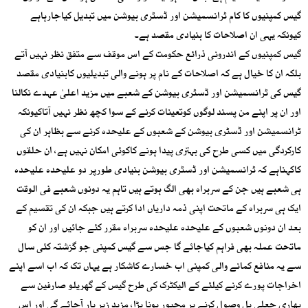
گیس کمپنیوں کا کام ٹرانسمیشن اور ڈسٹری بیوشن میں تبدیل کیاجارہاہے
کیونکہ یہی ان اصلاحات کا بنیادی مقصد ہے۔
گیس کمپنیوں کے اندرونی ذرائع حکومت کے اس موقف سے متفق نظر نہیں آتے
بلکہ ان کا خیال ہے کہ اصلاحات کے نام پر ہونے والی تبدیلیوں کابنیادی مقصد
گیس کی ٹرانسمیشن اور ڈسٹری بیوشن کے شعبے میں مزید اعلیٰ عہدے نکالنا
اور ان پر اپنے من پسند لوگوں کوتعینات کرنے کے سوا کچھ نظر نہیں آتاکیونکہ
ٹرانسمیشن اور ڈسٹری بیوشن کے شعبوں کے علیحدہ کرنے سے بظاہر ان کی
کارکردگی میں کسی طرح کی بہتری پیدا ہونے کاکوئی امکان نہیں ہے، ان حلقوں
کاکہناہے کہ ٹرانسمیشن اور ڈسٹری بیوشن بنیادی طورپر دو علیحدہ علیحدہ
ہی شعبے ہیں جن کے سربراہ بھی الگ ہوتے ہیں تاہم یہ دونوں شعبے فی الوقت
ایک ہی سربراہ کے ماتحت اپنی ذمہ داریاں ادا کرتے ہیں جبکہ ان کی تقسیم کے
بعد ان دونوں شعبوں کے علیحدہ علیحدہ سربراہ مقرر کئے جائیں اور ان کو
ماتحت عملہ بھی فراہم کیاجائے گا جس سے گیس کمپنی جو گزشتہ کئی سال
سے یہ منافع کمانے والی کمپنی اب خسارے کاشکار ہے یہاں تک کہ اب اسے اپنے
اخراجات پورے کرنے کیلئے کے الیکٹرک کی طرح گیس کے گھریلو صارفین سے
بھاری جعلی بل وصول کرنے پر مجبور ہونا پڑا، مزید زیر بار آجائے گی اور اس