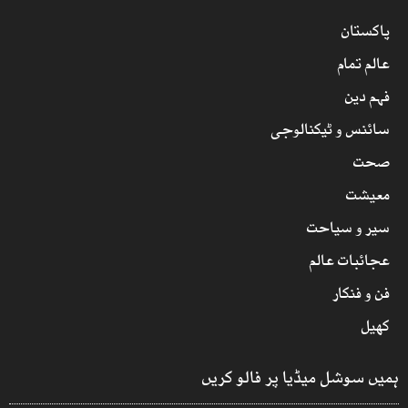
پاکستان
عالم تمام
فہم دین
سائنس و ٹیکنالوجی
صحت
معیشت
سیر و سیاحت
عجائبات عالم
فن و فنکار
کھیل
ہمیں سوشل میڈیا پر فالو کریں