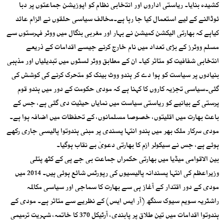
کشیدہ بنایا۔ ریاستی اداروں اور انتخابی نظام کو اپوزیشن جماعتوں پر دبا
ئوڈالنے کے لیے استعمال کیا جا رہا ہے۔مخالف سیاسی حلقوں نے الزام عائد
کیاہے کہ بھارتی الیکشن کمیشن نے بہار اور مغربی بنگال میں ووٹر فہرستوں سے
مسلم ووٹرز کے بڑی تعداد میں نام خارج کرنے جیسے اقدامات کے ذریعے
انتخابی شفافیت کو متاثر کیا۔ ان کے مطابق ووٹر لسٹوں میں تبدیلیاں اور مذہبی
بنیادوں پر سیاست کو ہوا دے کر ہندو ووٹ بینک کو متحرک کرنے کی کوشش کی
گئی۔سیاسی تجزیہ کاروں کا کہنا ہے کہ مودی حکومت کے دور میں ہندو قوم
پرستی کے بیانیے کو ریاستی سیاست میں نمایاں حیثیت دی گئی ہے، جس کے
باعث بھارت میں اقلیتوں، خصوصا مسلمانوں، کے تحفظات میں اضافہ ہوا ہے۔
مودی سرکار ملک بھر میں ہندو انتہا پسندی پر مبنی ہندوتوا پالیسی جاری رکھے
ہوئے ہے، جس نے سیکولر ازم کا بھارتی دعویٰ بے نقاب ہوگیا۔
بین الاقوامی میڈیا میں بھارتی حکمراں جماعت بی جے پی کے کٹھ پتلی
وزیراعظم کی انتہا پسندانہ پالیسیوں کی رپورٹس شائع ہوئی ہیں۔ 2014 میں
مودی کے دور اقتدار کے آغاز ہی سے بھارت کا سماجی اور سیاسی مکالمہ
راشٹریہ سویم سیوک سنگھ (آر ایس ایس) کے نظریے سے متاثر ہے۔ مودی کے
ہندوتوا اقدامات میں تین طلاق پر پابندی، آرٹیکل 370 کا خاتمہ، شہریت ترمیمی