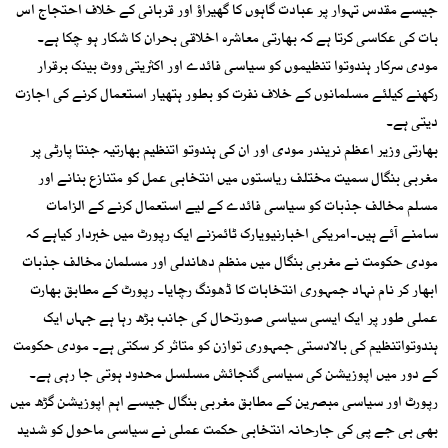
جیسے مقدس تہوار پر عبادت گاہوں کا گھیراؤ اور قربانی کے خلاف احتجاج اس
بات کی عکاسی کرتا ہے کہ بھارتی معاشرہ اخلاقی بحران کا شکار ہو چکا ہے۔
مودی سرکار ہندوتوا تنظیموں کو سیاسی فائدے اور اکثریتی ووٹ بینک برقرار
رکھنے کیلئے مسلمانوں کے خلاف نفرت کو بطور ہتھیار استعمال کرنے کی اجازت
دیتی ہے۔
بھارتی وزیر اعظم نریندر مودی اور ان کی ہندوتو اتنظیم بھارتیہ جنتا پارٹی پر
مغربی بنگال سمیت مختلف ریاستوں میں انتخابی عمل کو متنازع بنانے اور
مسلم مخالف جذبات کو سیاسی فائدے کے لیے استعمال کرنے کے الزامات
سامنے آئے ہیں۔امریکی اخبارنیویارک ٹائمزنے ایک رپورٹ میں خبردار کیاہے کہ
مودی حکومت نے مغربی بنگال میں منظم دھاندلی اور مسلمان مخالف جذبات
ابھار کر نام نہاد جمہوری انتخابات کا ڈھونگ رچایا۔ رپورٹ کے مطابق بھارت
عملی طور پر ایک ایسی سیاسی صورتحال کی جانب بڑھ رہا ہے جہاں ایک
ہندوتواتنظیم کی بالادستی جمہوری توازن کو متاثر کر سکتی ہے۔ مودی حکومت
کے دور میں اپوزیشن کی سیاسی گنجائش مسلسل محدود ہوتی جا رہی ہے۔
رپورٹ اور سیاسی مبصرین کے مطابق مغربی بنگال جیسے اہم اپوزیشن گڑھ میں
بھی بی جے پی کی جارحانہ انتخابی حکمت عملی نے سیاسی ماحول کو شدید