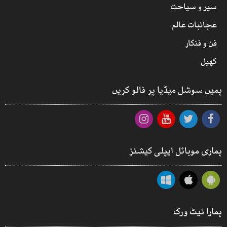
سیر و سیاحت
عجائبات عالم
فن و فنکار
کھیل
ہمیں سوشل میڈیا پر فالو کریں
ہماری موبائل ایپلی کیشنز
ہمارا نیٹ ورک