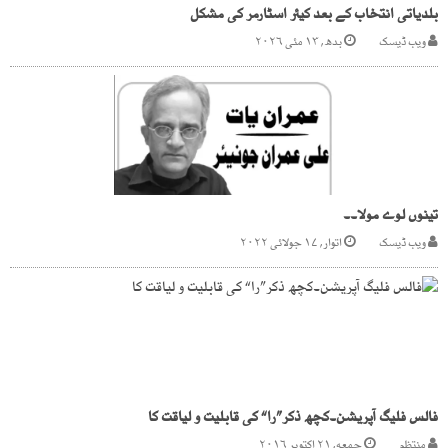
بلدیاتی انتخاب کے بعد کیئر اسٹارمر کی مشکل
ویب ڈیسک
بدھ, ۱۳ مئی ۲۰۲۶
تینوں لوے مولا۔۔
ویب ڈیسک
اتوار, ۱۷ جولائی ۲۰۲۲
فالس فلیگ آپریشن۔کچھ ذکر”را“ کی قابلیت و لیاقت کا
منتظم
جمعه, ۲۱ اکتوبر ۲۰۱۶