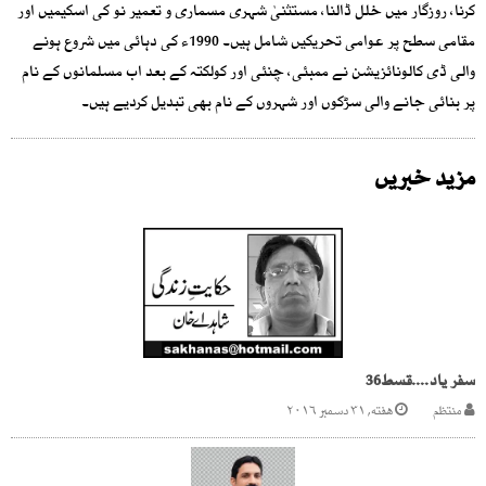
کرنا، روزگار میں خلل ڈالنا، مستثنیٰ شہری مسماری و تعمیر نو کی اسکیمیں اور
مقامی سطح پر عوامی تحریکیں شامل ہیں۔ 1990ء کی دہائی میں شروع ہونے
والی ڈی کالونائزیشن نے ممبئی، چنئی اور کولکتہ کے بعد اب مسلمانوں کے نام
پر بنائی جانے والی سڑکوں اور شہروں کے نام بھی تبدیل کردیے ہیں۔
مزید خبریں
سفر یاد....قسط36
منتظم
هفته, ۳۱ دسمبر ۲۰۱۶