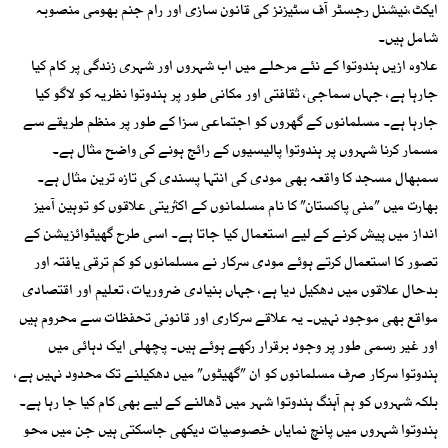
ایکٹ،نیشنل رجسٹر آف سٹیزنز کی قانون سازی اور رام جنم بھومی منصوبہ
شامل ہیں۔
علاوہ ازیں ہندوتوا کے نئے مرحلے میں اب شہروں اور شہری زندگی پر کام کیا
جارہا ہے، جہاں سماجی، ثقافتی اور مکانی طور پر ہندوتوا نظریہ کو لاگو کیا
جارہا ہے۔ مسلمانوں کے گھروں کو اجتماعی سزا کے طور پر منظم طریقے سے
مسمار کرنا شہروں پر ہندوتوا پالیسیوں کے رائج ہونے کی واضح مثال ہے۔
سمبھال مسجد کا واقعہ بھی مودی کی انتہا پسندی کی تازہ ترین مثال ہے۔
بھارت میں ”منی پاکستان” کا نام مسلمانوں کے اکثریتی علاقوں کو توہین آمیز
انداز میں پیش کرنے کے لیے استعمال کیا جاتا ہے۔ اسی طرح گھیٹوائزیشن کے
تصور کا استعمال کرتے ہوئے مودی سرکار نے مسلمانوں کو کم ترقی یافتہ اور
بدحال علاقوں میں دھکیل دیا ہے، جہاں بنیادی ضروریات، تعلیم اور اقتصادی
مواقع بھی موجود نہیں۔ یہ علاقے سرکاری اور قانونی تحفظات سے محروم ہیں
اور غیر رسمی طور پر وجود برقرار رکھے ہوئے ہیں۔ پچھلی ایک دہائی میں
ہندوتوا سرکار صرف مسلمانوں کو ان ”گھیٹوں” میں دھکیلنے تک محدود نہیں ہے،
بلکہ شہروں کو ہم آہنگ ہندوتوا شہر میں ڈھالنے کے لیے بھی کام کیا جا رہا ہے۔
ہندوتوا شہروں میں پانچ نمایاں خصوصیات دیکھی جاسکتی ہیں جن میں محو