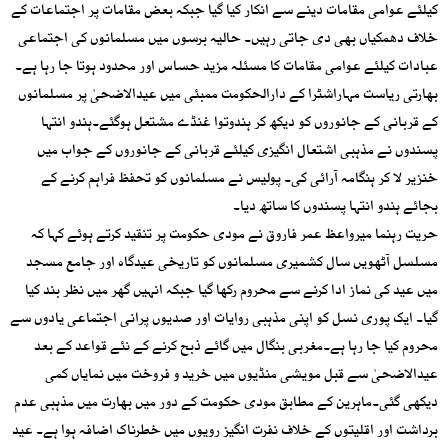
کیلئے عوامی مقامات دینے سے انکار کیا گیا جبکہ بعض مقامات پر اجتماعات کے
خلاف دھمکیاں بھی دی جاتی رہیں۔ حالیہ برسوں میں مسلمانوں کی اجتماعی
عبادات کیلئے عوامی مقامات کا مسئلہ مزید حساس اور محدود ہوتا جا رہا ہے۔
بھارتی ریاست مہاراشٹرا کے دارالحکومت ممبئی میں عیدالاضحیٰ پر مسلمانوں
کے قربانی کے جانوروں کو دیکھ کر ہندوتوا غنڈے مشتعل ہوگئے۔ہندو انتہا
پسندوں نے مذہبی اشتعال انگیزی کیلئے قربانی کے جانوروں کے جواب میں
خنزیر لا کر ہنگامہ آرائی کی۔ پولیس نے مسلمانوں کو تحفظ فراہم کرنے کے
بجائے ہندو انتہا پسندوں کا ساتھ دیا۔
حریت رہنما میرواعظ عمر فاروق نے مودی حکومت پر تنقید کرتے ہوئے کہا کہ
مسلسل آٹھویں سال کشمیری مسلمانوں کو تاریخی عیدگاہ اور جامع مسجد
میں عید کی نماز ادا کرنے سے محروم رکھا گیا جبکہ انہیں گھر میں نظر بند کیا
گیا۔ ایک پوری نسل کو اپنی مذہبی روایات اور صدیوں پرانی اجتماعی یادوں سے
محروم کیا جا رہا ہے۔مغربی بنگال میں گائے ذبح کرنے کے نئے قواعد کے بعد
عیدالاضحیٰ سے قبل مویشی منڈیوں میں خرید و فروخت میں نمایاں کمی
دیکھی گئی۔ماہرین کے مطابق مودی حکومت کے دور میں بھارت میں مذہبی عدم
برداشت اور اقلیتوں کے خلاف نفرت انگیز رویوں میں خطرناک اضافہ ہوا ہے۔ عید