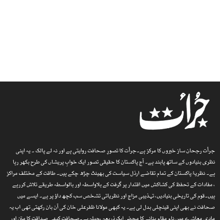
جرأت رجحان ساز خبروں کا مرکز ہے۔جرأت کا تصورِ صحافت روایتی ہے اور نہ لے پالک ۔ یہ اپنی
نظری بنیادوں کے ساتھ پابند ہے۔ آج پاکستان کا حقیقی تصور ایک خوابِ پریشاں کی طرح بکھر رہا
ہے۔ نظریۂ پاکستان کے تمام تقاضے ارذل سیاست کی بھینٹ چڑھ چکے ہیں۔ طاقت کے مختلف مراکز
، مفادات کے تحفظ کی کشاکش میں اقتدار پر گرفت کے بلاواسطہ اور بالواسطہ طریقے تلاش کررہے
ہیں۔قوم کی تاریخی بنیادیں، تہذیبی مزاج اور نظریاتی تشخص سب کچھ داؤ پر ہے۔ ایسے میں
صحافت نے بھی اپنی قینچلی بدل لی ہے۔ یہ کبھی مولانا ظفرعلی خان کی آن بان رکھتی تھی اب یہ
مادی معاشرے میں نام مقام بنانے کا محض ایک ذریعہ ،حیلہ ہے۔صحافت کبھی صداقت کا متن اور