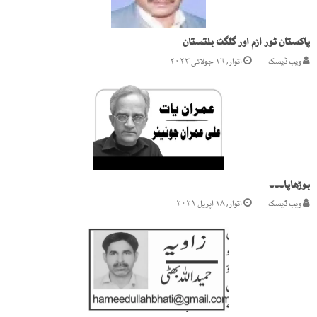
پاکستان ٹور ازم اور گلگت بلتستان
ویب ڈیسک
اتوار, ۱۶ جولائی ۲۰۲۳
بوڑھاپا۔۔۔
ویب ڈیسک
اتوار, ۱۸ اپریل ۲۰۲۱