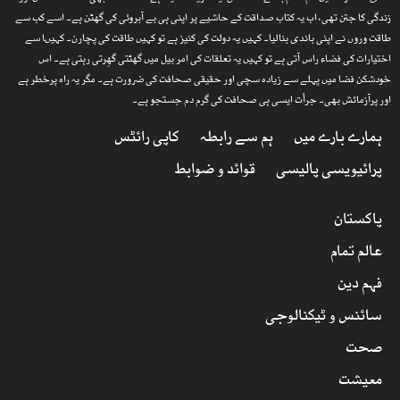
زندگی کا جتن تھی، اب یہ کتاب صداقت کے حاشیے پر اپنی ہی بے آبروئی کی گھٹن ہے۔ اسے کب سے
طاقت وروں نے اپنی باندی بنالیا۔ کہیں یہ دولت کی کنیز ہے تو کہیں طاقت کی پچارن۔ کہیںا سے
اختیارات کی فضاء راس آتی ہے تو کہیں یہ تعلقات کی امر بیل میں گھٹتی گھِرتی رہتی ہے۔ اس
خودشکن فضا میں پہلے سے زیادہ سچی اور حقیقی صحافت کی ضرورت ہے۔ مگر یہ راہ پرخطر ہے
اور پرآزمائش بھی۔ جرأت ایسی ہی صحافت کی گرم دم جستجو ہے۔
ہمارے بارے میں
ہم سے رابطہ
کاپی رائٹس
پرائیویسی پالیسی
قوائد و ضوابط
پاکستان
عالم تمام
فہم دین
سائنس و ٹیکنالوجی
صحت
معیشت