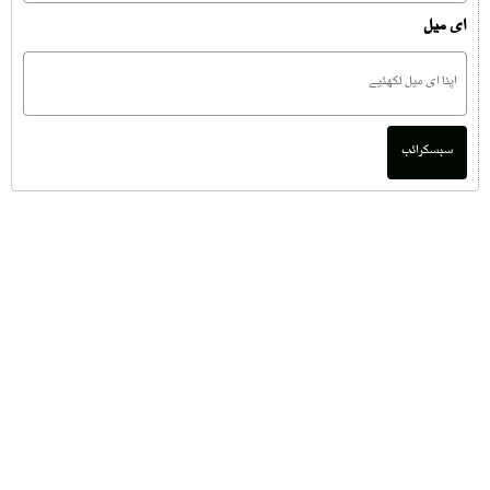
ای میل
سبسکرائب