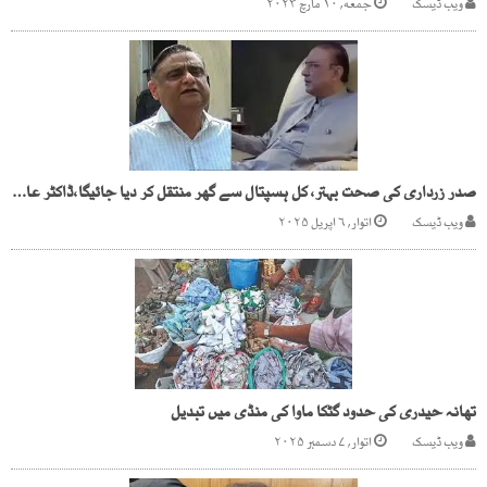
ویب ڈیسک
جمعه, ۱۰ مارچ ۲۰۲۳
صدر زرداری کی صحت بہتر، کل ہسپتال سے گھر منتقل کر دیا جائیگا،ڈاکٹر عاصم حسین
ویب ڈیسک
اتوار, ۶ اپریل ۲۰۲۵
تھانہ حیدری کی حدود گٹکا ماوا کی منڈی میں تبدیل
ویب ڈیسک
اتوار, ۷ دسمبر ۲۰۲۵