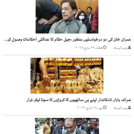
عمران خان کی دو درخواستیں منظور،جیل حکام کا عدالتی احکامات وصول کرنے سے انکار
ویب ڈیسک
هفته, ۲۹ مارچ ۲۰۲۵
صرافہ بازار،2دکاندار اپنے ہی ساتھیوں کا کروڑوں کا سونا لیکر فرار
ویب ڈیسک
پیر, ۱۸ مارچ ۲۰۲۴