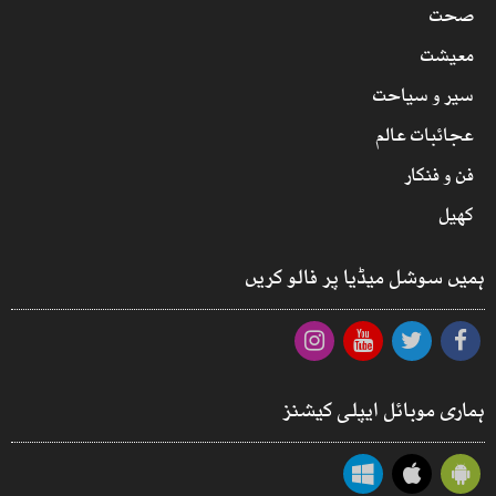
صحت
معیشت
سیر و سیاحت
عجائبات عالم
فن و فنکار
کھیل
ہمیں سوشل میڈیا پر فالو کریں
ہماری موبائل ایپلی کیشنز