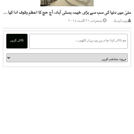
منیٰ میں دنیا کی سب سے بڑی خیمہ بستی آباد، آج حج کا اعظم وقوف ادا کیا جائے گا
ویب ڈیسک
جمعرات, ۳۱ اگست ۲۰۱۷
تلاش کریں