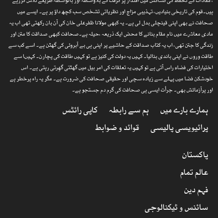
، مفادات کے تحفظ کی کشاکش میں اقتدار پر گرفت کے بلاواسطہ اور بالواسطہ طریقے تلاش کررہے
ہیں۔قوم کی تاریخی بنیادیں، تہذیبی مزاج اور نظریاتی تشخص سب کچھ داؤ پر ہے۔ ایسے میں
صحافت نے بھی اپنی قینچلی بدل لی ہے۔ یہ کبھی مولانا ظفرعلی خان کی آن بان رکھتی تھی اب یہ
مادی معاشرے میں نام مقام بنانے کا محض ایک ذریعہ ،حیلہ ہے۔صحافت کبھی صداقت کا متن اور
زندگی کا جتن تھی، اب یہ کتاب صداقت کے حاشیے پر اپنی ہی بے آبروئی کی گھٹن ہے۔ اسے کب سے
طاقت وروں نے اپنی باندی بنالیا۔ کہیں یہ دولت کی کنیز ہے تو کہیں طاقت کی پچارن۔ کہیںا سے
اختیارات کی فضاء راس آتی ہے تو کہیں یہ تعلقات کی امر بیل میں گھٹتی گھِرتی رہتی ہے۔ اس
خودشکن فضا میں پہلے سے زیادہ سچی اور حقیقی صحافت کی ضرورت ہے۔ مگر یہ راہ پرخطر ہے
اور پرآزمائش بھی۔ جرأت ایسی ہی صحافت کی گرم دم جستجو ہے۔
ہمارے بارے میں
ہم سے رابطہ
کاپی رائٹس
پرائیویسی پالیسی
قوائد و ضوابط
پاکستان
عالم تمام
فہم دین
سائنس و ٹیکنالوجی