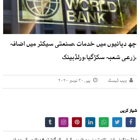
چھ دہائیوں میں خدمات ،صنعتی سیکٹر میں اضافہ
،زرعی شعبہ سکڑگیا،ورلڈبینک
ویب ڈیسک
پیر, ۳۰ نومبر ۲۰۲۰
شیئر کریں