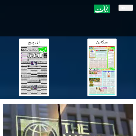
menu
میگزین
ای پیج