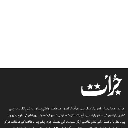
جرأت رجحان ساز خبروں کا مرکز ہے۔جرأت کا تصورِ صحافت روایتی ہے اور نہ لے پالک ۔ یہ اپنی
نظری بنیادوں کے ساتھ پابند ہے۔ آج پاکستان کا حقیقی تصور ایک خوابِ پریشاں کی طرح بکھر رہا
ہے۔ نظریۂ پاکستان کے تمام تقاضے ارذل سیاست کی بھینٹ چڑھ چکے ہیں۔ طاقت کے مختلف مراکز