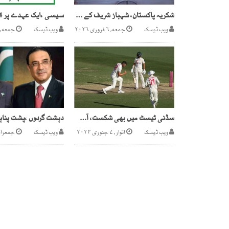
شکریہ پاکستان، شہباز شریف کے دبنگ بیان پر بنگلادیش کا ردعمل
ویب ڈیسک
جمعه, ۶ فروری ۲۰۲۶
ویب ڈیسک
جمعه, ۲ اگست ۲۰۲۴
سڈنی ٹیسٹ میں بھی شکست، آسٹریلیا نے قومی ٹیم کو وائٹ واش کردیا
ویب ڈیسک
اتوار, ۷ جنوری ۲۰۲۴
ویب ڈیسک
جمعرات, ۲ اپریل