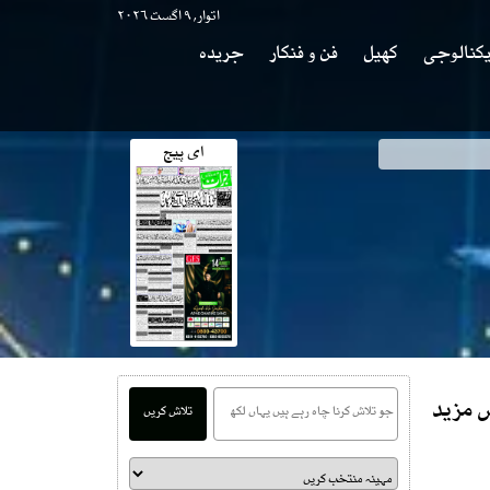
اتوار, ۹ اگست ۲۰۲۶
کنالوجی
کھیل
فن و فنکار
جریدہ
ای پیج
کھر جی کاانکشاف
س مزید
تلاش کریں