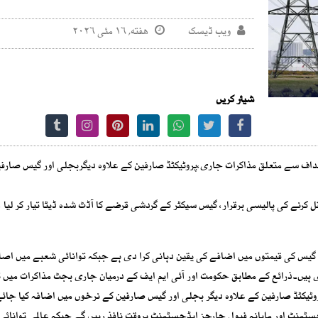
ویب ڈیسک
هفته, ۱۶ مئی ۲۰۲۶
شیئر کریں
داف سے متعلق مذاکرات جاری،پروٹیکٹڈ صارفین کے علاوہ دیگربجلی اور گیس صارف
 کرنے کی پالیسی برقرار، گیس سیکٹر کے گردشی قرضے کا آڈٹ شدہ ڈیٹا تیار کر لیا 
ور گیس کی قیمتوں میں اضافے کی یقین دہانی کرا دی ہے جبکہ توانائی شعبے میں اصل
یں۔ذرائع کے مطابق حکومت اور آئی ایم ایف کے درمیان جاری بجٹ مذاکرات میں ت
ٹیکٹڈ صارفین کے علاوہ دیگر بجلی اور گیس صارفین کے نرخوں میں اضافہ کیا جائے
جسٹمنٹ اور ماہانہ فیول چارجز ایڈجسٹمنٹ بروقت نافذ رہیں گے جبکہ عالمی توانائی