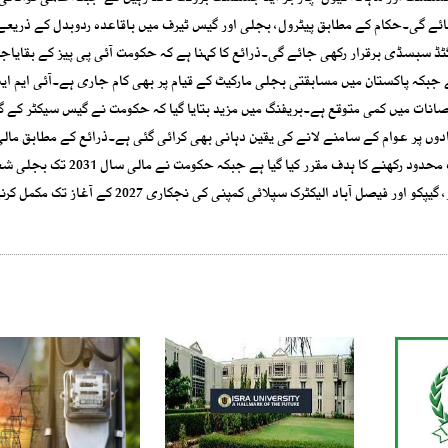
ائے گی۔حکام کے مطابق پیٹرول، بجلی اور گیس ٹیرف میں باقاعدہ ردوبدل کے ذریعے
ڈ سبسڈی برقرار رکھی جائے گی۔ذرائع کا کہنا ہے کہ حکومت آئی پی پیز کے بقایاجا
کہ پاکستان میں مسابقتی بجلی مارکیٹ کے قیام پر بھی کام جاری ہے۔آئی ایم ایف 
قصانات میں کمی متوقع ہے۔بریفنگ میں مزید بتایا گیا کہ حکومت نے گیس سیکٹر کے 
بنیادوں پر عوام کے سامنے لانے کی یقین دہانی بھی کرائی گئی ہے۔ذرائع کے مطابق مال
2027 کیلئے بجلی سبسڈی کو زیادہ سے زیادہ 830 ارب روپے تک محدود رکھنے کا ہدف مقرر کیا گیا ہے 
گردشی قرض صفر کرنے کا عزم ظاہر کیا ہے۔اس کے علاوہ آئیسکو، گیپکو اور فیصل آباد الیکٹرک سپلائی کمپنی 