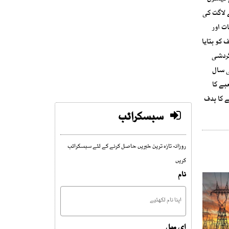
 لاگت کی
ت اور
کو بتایا
گردشی
ی سال
جبکہ حکومت نے مالی سال 2031 تک بجلی شعبے کا
کی نجکاری 2027 کے آغاز تک مکمل کرنے کا ہدف
سبسکرائب
روزانہ تازہ ترین خبریں حاصل کرنے کے لئے سبسکرائب
کریں
نام
ای میل