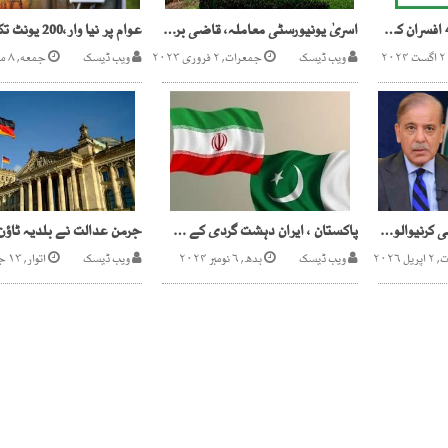
سیسی ،ایک عہدے پر 4 افسران کی تعیناتی
اسریٰ یونیورسٹی معاملہ، قاضی برداری کی ایک اور قانونی فتح
ویب ڈیسک
جمعرات, ۲ فروری ۲۰۲۳
ویب ڈیسک
جمعه, ۸ مئی ۲۰۲۶
دہشت گردوں ،پشت پناہی کرنیوالوں کو نہیں چھوڑیں گے،صدرمملکت،وزیراعظم
پاکستان ، ایران دہشت گردی کے چیلنجز سے مل کر نمٹنے پر متفق
 ۲۰۲۶
ویب ڈیسک
بدھ, ۶ نومبر ۲۰۲۴
ویب ڈیسک
اتوار, ۱۳ جنوری ۲۰۱۹