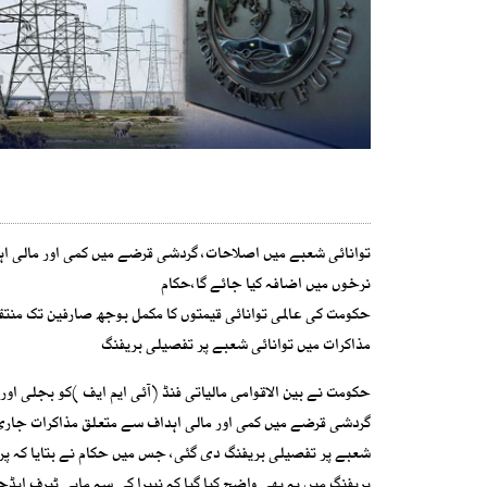
توانائی شعبے میں اصلاحات، گردشی قرضے میں کمی اور مالی اہ
نرخوں میں اضافہ کیا جائے گا،حکام
حکومت کی عالمی توانائی قیمتوں کا مکمل بوجھ صارفین تک منتقل
مذاکرات میں توانائی شعبے پر تفصیلی بریفنگ
حکومت نے بین الاقوامی مالیاتی فنڈ (آئی ایم ایف )کو بجلی ا
گردشی قرضے میں کمی اور مالی اہداف سے متعلق مذاکرات جاری ہ
شعبے پر تفصیلی بریفنگ دی گئی، جس میں حکام نے بتایا کہ پرو
بریفنگ میں یہ بھی واضح کیا گیا کہ نیپرا کی سہ ماہی ٹیرف ایڈ