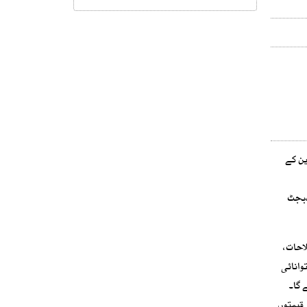
ین کے
،بجٹ
احات،
وانائی
 گا۔
 قیمتوں