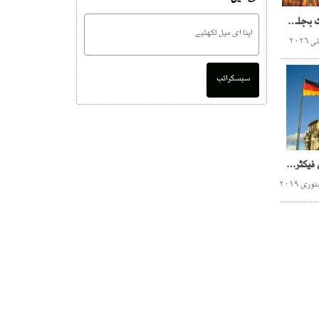
عوام پر نیا وار،200 یونٹ تک بجلی سبسڈی ختم،پاکستان کی آئی ایم ایف کو نیا نظام متعارف کرانے کی یقین دہانی
سبسکرائب
جرمن عدالت نے بلدیہ ٹاؤن فیکٹری کراچی سے متعلق مقدمہ خارج کر دیا