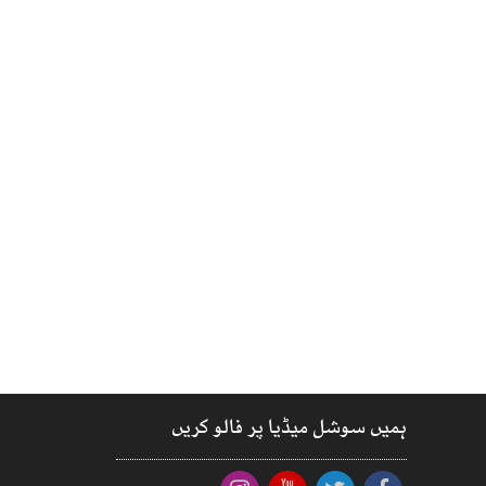
ہمیں سوشل میڈیا پر فالو کریں